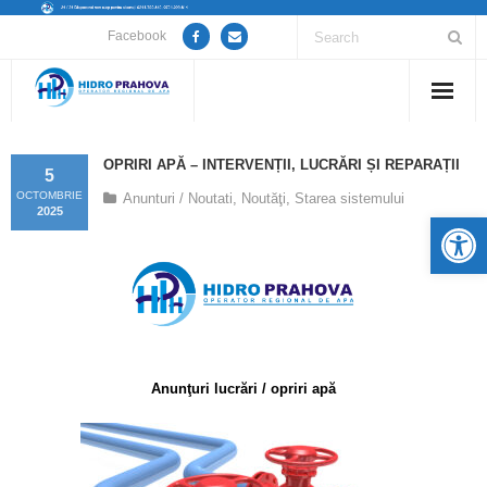
Facebook
Home
OPRIRI APĂ – INTERVENȚII, LUCRĂRI ȘI REPARAȚII
5
Despre noi
OCTOMBRIE
Anunturi / Noutati
,
Noutăţi
,
Starea sistemului
2025
De
Anunțuri lucrări / opriri apă
Servicii
Utile
Anunţuri lucrări / opriri apă
Guvernanță Corporativă
Informații de interes public