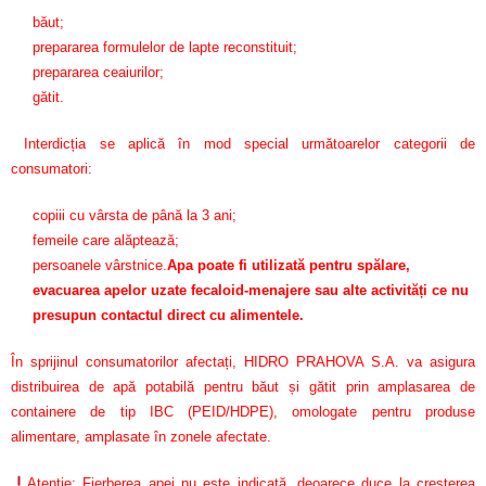
băut;
prepararea formulelor de lapte reconstituit;
prepararea ceaiurilor;
gătit.
Interdicția se aplică în mod special următoarelor categorii de
consumatori:
copiii cu vârsta de până la 3 ani;
femeile care alăptează;
persoanele vârstnice.
Apa poate fi utilizată pentru spălare,
evacuarea apelor uzate fecaloid-menajere sau alte activități ce nu
presupun contactul direct cu alimentele.
În sprijinul consumatorilor afectați, HIDRO PRAHOVA S.A. va asigura
distribuirea de apă potabilă pentru băut și gătit prin amplasarea de
containere de tip IBC (PEID/HDPE), omologate pentru produse
alimentare, amplasate în zonele afectate.
Atenție: Fierberea apei nu este indicată, deoarece duce la creșterea