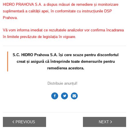
HIDRO PRAHOVA S.A. a dispus măsuri de remediere și monitorizare
suplimentară a calității apei, în conformitate cu instrucțiunile DSP
Prahova.
Vă vom informa imediat ce rezultatele analizelor vor confirma încadrarea
în limitele prevăzute de legislația în vigoare.
S.C. HIDRO Prahova S.A. își cere scuze pentru disconfortul
creat și asigură că întreprinde toate demersurile pentru
remedierea acestora.
Distribuie anunțul!
PREVIOUS
NEXT