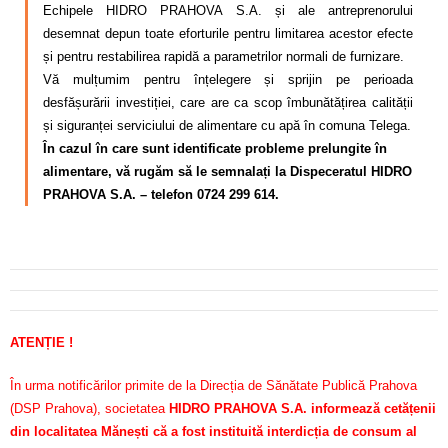
Echipele HIDRO PRAHOVA S.A. și ale antreprenorului
desemnat depun toate eforturile pentru limitarea acestor efecte
și pentru restabilirea rapidă a parametrilor normali de furnizare.
Vă mulțumim pentru înțelegere și sprijin pe perioada
desfășurării investiției, care are ca scop îmbunătățirea calității
și siguranței serviciului de alimentare cu apă în comuna Telega.
În cazul în care sunt identificate probleme prelungite în
alimentare, vă rugăm să le semnalați la Dispeceratul HIDRO
PRAHOVA S.A. – telefon 0724 299 614.
ATENȚIE !
În urma notificărilor primite de la Direcția de Sănătate Publică Prahova
(DSP Prahova), societatea
HIDRO PRAHOVA S.A. informează cetățenii
din localitatea Mănești că a fost instituită interdicția de consum al