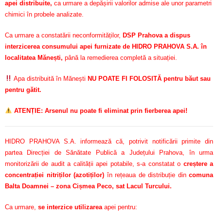
apei distribuite,
ca urmare a depășirii valorilor admise ale unor parametri
chimici în probele analizate.
Ca urmare a constatării neconformităților,
DSP Prahova a dispus
interzicerea consumului apei furnizate de HIDRO PRAHOVA S.A. în
localitatea Mănești,
până la remedierea completă a situației.
Apa distribuită în Mănești
NU POATE FI FOLOSITĂ pentru băut sau
pentru gătit.
ATENȚIE: Arsenul nu poate fi eliminat prin fierberea apei!
HIDRO PRAHOVA S.A. informează că, potrivit notificării primite din
partea Direcției de Sănătate Publică a Județului Prahova, în urma
monitorizării de audit a calității apei potabile, s-a constatat o
creștere a
concentrației nitriților (azotiților)
în rețeaua de distribuție din
comuna
Balta Doamnei – zona Cișmea Peco, sat Lacul Turcului.
Ca urmare,
se interzice utilizarea
apei pentru: