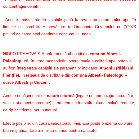
concentrației de nitriți.
Aceste măsuri rămân valabile până la revenirea parametrilor apei în
limitele de potabilitate prevăzute în Ordonanța Guvernului nr. 7/2023
privind calitatea apei destinate consumului uman.
HIDRO PRAHOVA S.A. informează abonații din
comuna Albești-
Paleologu
că, în urma monitorizării operaționale a calității apei potabile,
au fost înregistrate depășiri ale parametrilor indicatori
Amoniu (NH4+) și
Fier (Fe)
,
în rețeaua de distribuție din
comuna Albești- Paleologu –
surse Albești și Cioceni.
Aceste depășiri sunt de
natură telurică
(legate de compoziția naturală a
solului și a apei subterane) și nu reprezintă rezultatul unei poluări recente,
de tip accidental sau punctual.
Efecte posibile: din cauza indicatorului Fier, apa poate prezenta colorare
brun-roșiatică, fără a implica un risc pentru sănătate.