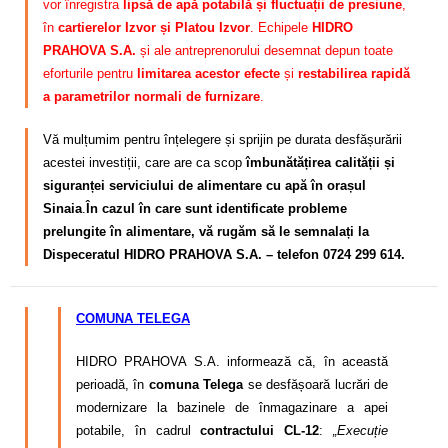
vor înregistra
lipsă de apă potabilă și fluctuații de presiune
,
în
cartierelor Izvor și Platou Izvor
. Echipele
HIDRO
PRAHOVA S.A.
și ale antreprenorului desemnat depun toate
eforturile pentru
limitarea acestor efecte
și
restabilirea rapidă
a parametrilor normali de furnizare
.
Vă mulțumim pentru înțelegere și sprijin pe durata desfășurării
acestei investiții, care are ca scop
îmbunătățirea calității și
siguranței serviciului de alimentare cu apă în orașul
Sinaia
.
În cazul în care sunt identificate probleme
prelungite în alimentare, vă rugăm să le semnalați la
Dispeceratul HIDRO PRAHOVA S.A. – telefon 0724 299 614.
COMUNA TELEGA
HIDRO PRAHOVA S.A. informează că, în această
perioadă, în
comuna Telega
se desfășoară lucrări de
modernizare la bazinele de înmagazinare a apei
potabile, în cadrul
contractului CL-12
:
„Execuție