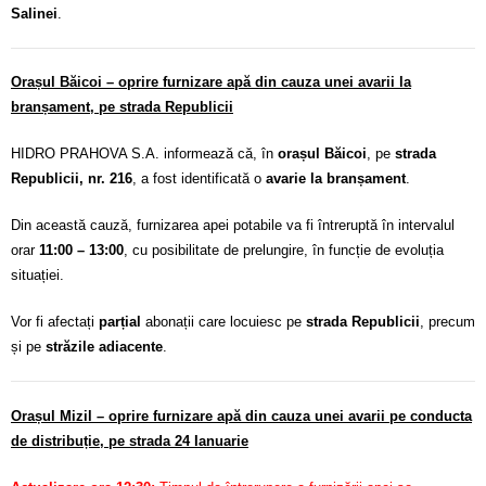
Salinei
.
Orașul Băicoi – oprire furnizare apă din cauza unei avarii la
branșament, pe strada Republicii
HIDRO PRAHOVA S.A. informează că, în
orașul Băicoi
, pe
strada
Republicii, nr. 216
, a fost identificată o
avarie la branșament
.
Din această cauză, furnizarea apei potabile va fi întreruptă în intervalul
orar
11:00 – 13:00
, cu posibilitate de prelungire, în funcție de evoluția
situației.
Vor fi afectați
parțial
abonații care locuiesc pe
strada Republicii
, precum
și pe
străzile adiacente
.
Orașul Mizil – oprire furnizare apă din cauza unei avarii pe conducta
de distribuție, pe strada 24 Ianuarie