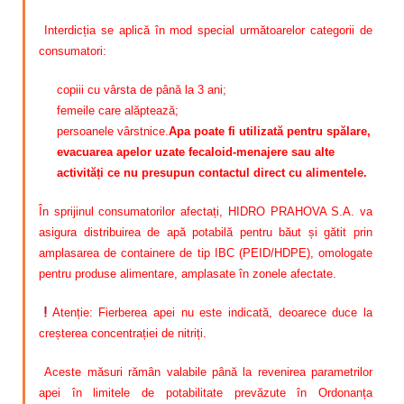
Interdicția se aplică în mod special următoarelor categorii de
consumatori:
copiii cu vârsta de până la 3 ani;
femeile care alăptează;
persoanele vârstnice.
Apa poate fi utilizată pentru spălare,
evacuarea apelor uzate fecaloid-menajere sau alte
activități ce nu presupun contactul direct cu alimentele.
În sprijinul consumatorilor afectați, HIDRO PRAHOVA S.A. va
asigura distribuirea de apă potabilă pentru băut și gătit prin
amplasarea de containere de tip IBC (PEID/HDPE), omologate
pentru produse alimentare, amplasate în zonele afectate.
Atenție: Fierberea apei nu este indicată, deoarece duce la
creșterea concentrației de nitriți.
Aceste măsuri rămân valabile până la revenirea parametrilor
apei în limitele de potabilitate prevăzute în Ordonanța