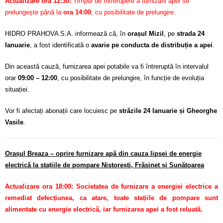
Actualizare ora 12:30:
Timpul de întrerupere a furnizării apei se
prelungește până la
ora 14:00
, cu posibilitate de prelungire.
HIDRO PRAHOVA S.A. informează că, în
orașul Mizil
, pe
strada 24
Ianuarie
, a fost identificată o
avarie pe conducta de distribuție a apei
.
Din această cauză, furnizarea apei potabile va fi întreruptă în intervalul
orar
09:00 – 12:00
, cu posibilitate de prelungire, în funcție de evoluția
situației.
Vor fi afectați abonații care locuiesc pe
străzile 24 Ianuarie și Gheorghe
Vasile
.
Orașul Breaza – oprire furnizare apă din cauza lipsei de energie
electrică la stațiile de pompare Nistorești, Frăsinet și Sunătoarea
Actualizare ora 18:00: Societatea de furnizare a energiei electrice a
remediat defecțiunea, ca atare, toate stațiile de pompare sunt
alimentate cu energie electrică, iar furnizarea apei a fost reluată.