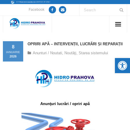
Facebook
Home
OPRIRI APĂ – INTERVENȚII, LUCRĂRI ȘI REPARAȚII
8
Despre noi
IANUARIE
Anunturi / Noutati
,
Noutăţi
,
Starea sistemului
2026
De
Anunțuri lucrări / opriri apă
Servicii
Utile
Anunţuri lucrări / opriri apă
Guvernanță Corporativă
Informații de interes public