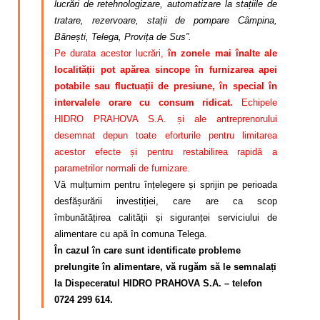
lucrări de retehnologizare, automatizare la stațiile de
tratare, rezervoare, stații de pompare Câmpina,
Bănești, Telega, Provița de Sus”.
Pe durata acestor lucrări,
în zonele mai înalte ale
localității pot apărea sincope în furnizarea apei
potabile sau fluctuații de presiune, în special în
intervalele orare cu consum ridicat.
Echipele
HIDRO PRAHOVA S.A. și ale antreprenorului
desemnat depun toate eforturile pentru limitarea
acestor efecte și pentru restabilirea rapidă a
parametrilor normali de furnizare.
Vă mulțumim pentru înțelegere și sprijin pe perioada
desfășurării investiției, care are ca scop
îmbunătățirea calității și siguranței serviciului de
alimentare cu apă în comuna Telega.
În cazul în care sunt identificate probleme
prelungite în alimentare, vă rugăm să le semnalați
la Dispeceratul HIDRO PRAHOVA S.A. – telefon
0724 299 614.