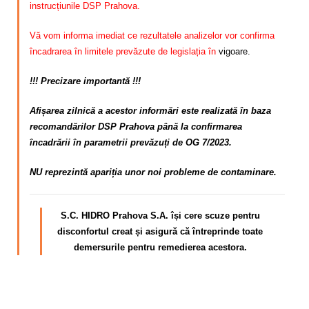
instrucțiunile DSP Prahova.
Vă vom informa imediat ce rezultatele analizelor vor confirma
încadrarea în limitele prevăzute de legislația în
vigoare.
!!! Precizare importantă !!!
Afișarea zilnică a acestor informări este realizată în baza
recomandărilor DSP Prahova până la confirmarea
încadrării în parametrii prevăzuți de OG 7/2023.
NU reprezintă apariția unor noi probleme de contaminare.
S.C. HIDRO Prahova S.A. își cere scuze pentru
disconfortul
creat și asigură că întreprinde toate
demersurile pentru remedierea acestora.