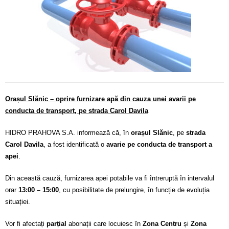
Calitatea apei
Comunicare
Contact
Orașul Slănic – oprire furnizare apă din cauza unei avarii pe
conducta de transport, pe strada Carol Davila
HIDRO PRAHOVA S.A. informează că, în
orașul Slănic
, pe
strada
Carol Davila
, a fost identificată o
avarie pe conducta de transport a
apei
.
Din această cauză, furnizarea apei potabile va fi întreruptă în intervalul
orar
13:00 – 15:00
, cu posibilitate de prelungire, în funcție de evoluția
situației.
Vor fi afectați
parțial
abonații care locuiesc în
Zona Centru
și
Zona