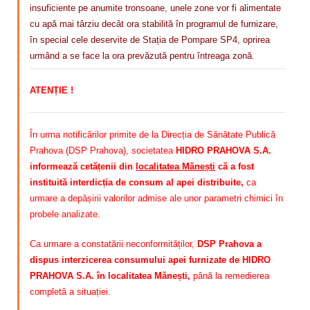
insuficiente pe anumite tronsoane, unele zone vor fi alimentate
cu apă mai târziu decât ora stabilită în programul de furnizare,
în special cele deservite de Stația de Pompare SP4, oprirea
urmând a se face la ora prevăzută pentru întreaga zonă.
ATENȚIE !
În urma notificărilor primite de la Direcția de Sănătate Publică
Prahova (DSP Prahova), societatea
HIDRO PRAHOVA S.A.
informează cetățenii din
localitatea Mănești
că a fost
instituită interdicția de consum al apei distribuite,
ca
urmare a depășirii valorilor admise ale unor parametri chimici în
probele analizate.
Ca urmare a constatării neconformităților,
DSP Prahova a
dispus interzicerea consumului apei furnizate de HIDRO
PRAHOVA S.A. în localitatea Mănești,
până la remedierea
completă a situației.