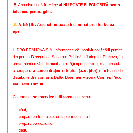
Apa distribuită în Mănești
NU POATE FI FOLOSITĂ pentru
băut sau pentru gătit.
ATENȚIE: Arsenul nu poate fi eliminat prin fierberea
apei!
HIDRO PRAHOVA S.A. informează că, potrivit notificării primite
din partea Direcției de Sănătate Publică a Județului Prahova, în
urma monitorizării de audit a calității apei potabile, s-a constatat
o
creștere a concentrației nitriților (azotiților)
în rețeaua de
distribuție din
comuna Balta Doamnei
– zona Cișmea Peco,
sat Lacul Turcului.
Ca urmare,
se interzice utilizarea
apei pentru:
băut;
prepararea formulelor de lapte reconstituit;
prepararea ceaiurilor;
gătit.