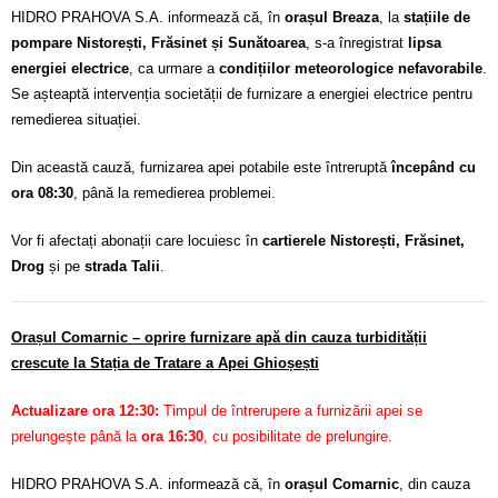
HIDRO PRAHOVA S.A. informează că, în
orașul Breaza
, la
stațiile de
pompare Nistorești, Frăsinet și Sunătoarea
, s-a înregistrat
lipsa
energiei electrice
, ca urmare a
condițiilor meteorologice nefavorabile
.
Se așteaptă intervenția societății de furnizare a energiei electrice pentru
remedierea situației.
Din această cauză, furnizarea apei potabile este întreruptă
începând cu
ora 08:30
, până la remedierea problemei.
Vor fi afectați abonații care locuiesc în
cartierele Nistorești, Frăsinet,
Drog
și pe
strada Talii
.
Orașul Comarnic – oprire furnizare apă din cauza turbidității
crescute la Stația de Tratare a Apei Ghioșești
Actualizare ora 12:30:
Timpul de întrerupere a furnizării apei se
prelungește până la
ora 16:30
, cu posibilitate de prelungire.
HIDRO PRAHOVA S.A. informează că, în
orașul Comarnic
, din cauza