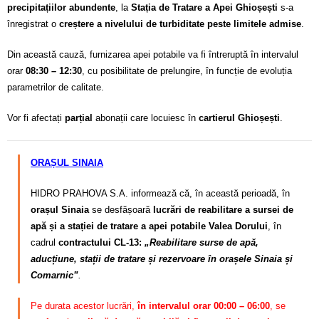
precipitațiilor abundente
, la
Stația de Tratare a Apei Ghioșești
s-a
înregistrat o
creștere a nivelului de turbiditate peste limitele admise
.
Din această cauză, furnizarea apei potabile va fi întreruptă în intervalul
orar
08:30 – 12:30
, cu posibilitate de prelungire, în funcție de evoluția
parametrilor de calitate.
Vor fi afectați
parțial
abonații care locuiesc în
cartierul Ghioșești
.
ORAȘUL SINAIA
HIDRO PRAHOVA S.A. informează că, în această perioadă, în
orașul Sinaia
se desfășoară
lucrări de reabilitare a sursei de
apă și a stației de tratare a apei potabile Valea Dorului
, în
cadrul
contractului CL-13:
„Reabilitare surse de apă,
aducțiune, stații de tratare și rezervoare în orașele Sinaia și
Comarnic”
.
Pe durata acestor lucrări,
în intervalul orar 00:00 – 06:00
, se