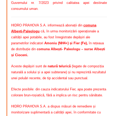
Guvernului nr. 7/2023 privind calitatea apei destinate
consumului uman.
HIDRO PRAHOVA S.A. informează abonații din
comuna
Albești-Paleologu
că, în urma monitorizării operaționale a
calității apei potabile, au fost înregistrate depășiri ale
parametrilor indicatori
Amoniu (NH4+) și Fier (Fe)
,
în rețeaua
de distribuție din
comuna Albești- Paleologu – surse Albești
și Cioceni.
Aceste depășiri sunt de
natură telurică
(legate de compoziția
naturală a solului și a apei subterane) și nu reprezintă rezultatul
unei poluări recente, de tip accidental sau punctual.
Efecte posibile: din cauza indicatorului Fier, apa poate prezenta
colorare brun-roșiatică, fără a implica un risc pentru sănătate.
HIDRO PRAHOVA S.A. a dispus măsuri de remediere și
monitorizare suplimentară a calității apei, în conformitate cu