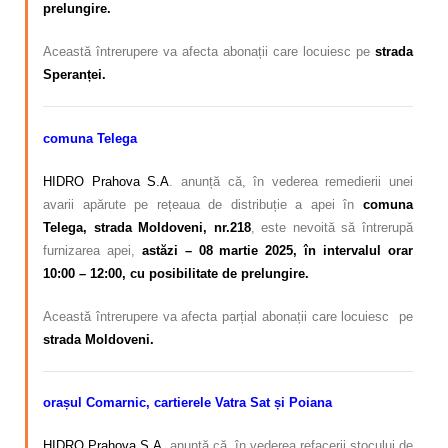
prelungire.
Această întrerupere va afecta abonații care locuiesc pe
strada
Speranței.
comuna Telega
HIDRO Prahova S.A
. anunță că, în vederea remedierii unei
avarii apărute pe rețeaua de distribuție a apei în
comuna
Telega, strada Moldoveni, nr.218
, este nevoită să întrerupă
furnizarea apei,
astăzi – 08 martie 2025, în intervalul orar
10:00 – 12:00, cu posibilitate de prelungire.
Această întrerupere va afecta parțial abonații care locuiesc pe
strada Moldoveni.
orașul Comarnic, cartierele Vatra Sat și Poiana
HIDRO Prahova S.A.
anunță că, în vederea refacerii stocului de