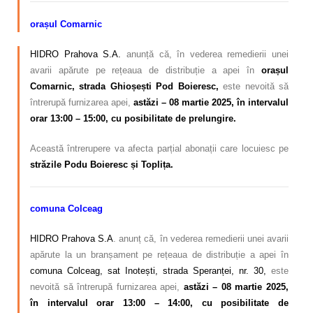
orașul Comarnic
HIDRO Prahova S.A.
anunță că, în vederea remedierii unei
avarii apărute pe rețeaua de distribuție a apei în
orașul
Comarnic, strada Ghioșești Pod Boieresc,
este nevoită să
întrerupă furnizarea apei,
astăzi – 08 martie 2025, în intervalul
orar 13:00 – 15:00, cu posibilitate de prelungire.
Această întrerupere va afecta parțial abonații care locuiesc pe
străzile Podu Boieresc și Toplița.
comuna Colceag
HIDRO Prahova S.A
. anunț că, în vederea remedierii unei avarii
apărute la un branșament pe rețeaua de distribuție a apei în
comuna Colceag, sat Inotești, strada Speranței, nr. 30,
este
nevoită să întrerupă furnizarea apei,
astăzi – 08 martie 2025,
în intervalul orar 13:00 – 14:00, cu posibilitate de