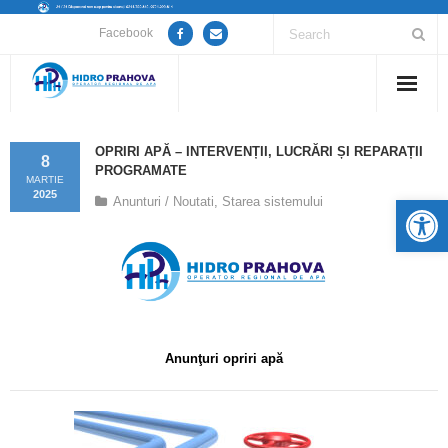
Facebook
Home
OPRIRI APĂ – INTERVENȚII, LUCRĂRI ȘI REPARAȚII
8
PROGRAMATE
Despre noi
MARTIE
2025
De
Anunturi / Noutati
,
Starea sistemului
Anunțuri lucrări / opriri apă
Servicii
Utile
Anunţuri opriri apă
Guvernanță Corporativă
Informații de interes public