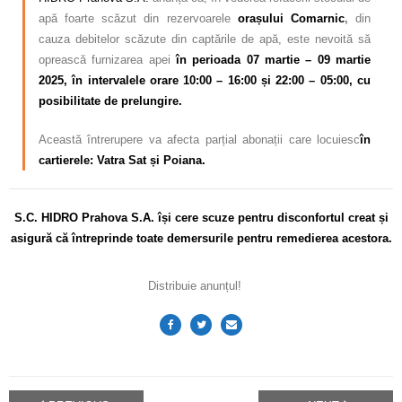
apă foarte scăzut din rezervoarele
orașului Comarnic
,
din
cauza debitelor scăzute din captările de apă, este nevoită să
oprească furnizarea apei
în perioada 07 martie – 09 martie
2025, în intervalele orare 10:00 – 16:00 și 22:00 – 05:00, cu
posibilitate de prelungire.
Această întrerupere va afecta parțial abonații care locuiesc
în
cartierele: Vatra Sat și Poiana.
S.C. HIDRO Prahova S.A. își cere scuze pentru disconfortul
creat și
asigură că întreprinde toate demersurile pentru remedierea acestora.
Distribuie anunțul!