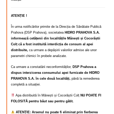
ATENȚIE !
În urma notificărilor primite de la Direcția de Sănătate Publică
Prahova (DSP Prahova), societatea
HIDRO PRAHOVA S.A.
informează cetățenii din localitățile Mănești și Cocorăștii
Colț că a fost instituită interdicția de consum al apei
distribuite,
ca urmare a depășirii valorilor admise ale unor
parametri chimici în probele analizate.
Ca urmare a constatării neconformităților,
DSP Prahova a
dispus interzicerea consumului apei furnizate de HIDRO
PRAHOVA S.A. în cele două localități,
până la remedierea
completă a situației.
Apa distribuită în Mănești și Cocorăștii Colț
NU POATE FI
FOLOSITĂ pentru băut sau pentru gătit.
ATENȚIE: Arsenul nu poate fi eliminat prin fierberea