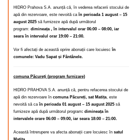
HIDRO Prahova S.A. anunță că, în vederea refacerii stocului de
apă din rezervoare, este nevoită ca
în perioada 1 august – 15
august 2025
să furnizeze apă după următorul
program:
dimineața , în intervalul orar 06:00 – 08:00, iar
seara în intervalul orar 19:00 – 21:00.
Vor fi afectați de această oprire abonații care locuiesc
în
comunele: Vadu Sapat și Fântânele.
comuna Păcureți (program furnizare)
HIDRO PRAHOVA S.A. anunță că, pentru refacerea stocului de
apă din rezervoare în
comuna Păcureți, sat Matița
, este
nevoită să ca
în perioada 01 august – 15 august 2025
să
furnizeze apă după următorul program
: dimineața în
intervalele orare 06:00 – 09:00, iar seara 18:00 – 21:00.
Această întrerupere va afecta abonații care locuiesc în
satul
Matița.