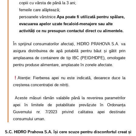
copiii cu vârsta de până la 3 ani;
femeile care alăptează;
persoanele vârstnice.
Apa poate fi utilizată pentru spălare,
evacuarea apelor uzate fecaloid-menajere sau alte
activități ce nu presupun contactul direct cu alimentele.
În sprijinul consumatorilor afectați, HIDRO PRAHOVA S.A. va
asigura distribuirea de apă potabilă pentru băut și gătit prin
amplasarea de containere de tip IBC (PEID/HDPE), omologate
pentru produse alimentare, amplasate în zonele afectate.
Atenție: Fierberea apei nu este indicată, deoarece duce la
creșterea concentrației de nitriți.
Aceste măsuri rămân valabile până la revenirea parametrilor
apei în limitele de potabilitate prevăzute în Ordonanța
Guvernului nr. 7/2023 privind calitatea apei destinate
consumului uman.
S.C. HIDRO Prahova S.A. își cere scuze pentru disconfortul
creat și