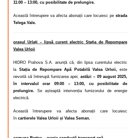
11:00 – 13:00, cu posibilitate de prelungire.
Această întrerupere va afecta abonații care locuiesc pe
strada
Telega Vale.
orașul Urlați – lipsă curent electric Stația de Repompare
Valea Urloii
HIDRO Prahova S.A. anunță că, din lipsa curentului electric
la
Stația de Repompare Apă Potabilă Valea Urloii,
este
nevoită să întrerupă furnizarea apei,
astăzi – 09 august 2025,
în intervalul orar 09:00 – 13:00, cu posibilitate de
prelungire.
Se așteaptă intervenția furnizorului de energie
electrică.
Această întrerupere va afecta abonații care locuiesc
în
cartierele Valea Urloii și Valea Seman.
comuna Bertea – avarie conductă transport apă