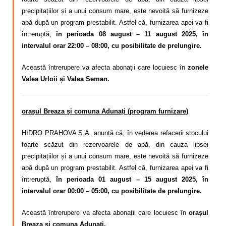
precipitațiilor și a unui consum mare,
este nevoită să
furnizeze
apă după un program
prestabilit. Astfel că,
furnizarea apei va fi
întreruptă,
în perioada 08 august – 11 august 2025, în
intervalul orar 22:00 – 08:00, cu posibilitate de prelungire.
Această întrerupere va afecta abonații care locuiesc în
zonele
Valea Urloii și Valea Seman.
orașul Breaza și comuna Adunați (program furnizare)
HIDRO PRAHOVA S.A. anunță că, în vederea refacerii stocului
foarte scăzut din rezervoarele de apă, din cauza lipsei
precipitațiilor și a unui consum mare,
este nevoită să
furnizeze
apă după un program
prestabilit. Astfel că,
furnizarea apei va fi
întreruptă,
în perioada 01 august – 15 august 2025, în
intervalul orar 00:00 – 05:00, cu posibilitate de prelungire.
Această întrerupere va afecta abonații care locuiesc în
orașul
Breaza și
comuna Adunați.