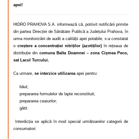
apei!
HIDRO PRAHOVA S.A. informează că, potrivit notificării primite
din partea Direcției de Sănătate Publică a Județului Prahova, în
urma monitorizării de audit a calității apei potabile, s-a constatat
o
creștere a concentrației nitriților (azotiților)
în rețeaua de
distribuție din
comuna Balta Doamnei – zona Cișmea Peco,
sat Lacul Turcului.
Ca urmare,
se interzice utilizarea
apei pentru:
băut;
prepararea formulelor de lapte reconstituit;
prepararea ceaiurilor;
gătit.
Interdicția se aplică în mod special următoarelor categorii de
consumatori: