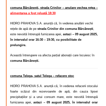
comuna Bărcănești, strada Crinilor – anulare vechea rețea –
alimentarea a fost reluată 18:30
HIDRO PRAHOVA S.A. anunță că, în vederea anulării vechii
rețele de apă de pe
strada Crinilor din comuna Bărcănești
,
este nevoită întrerupă
furnizarea apei,
astazi – 09
august 2025,
în intervalul orar 16:30 – 19:30, cu posibilitate de
prelungire.
Această întrerupere va afecta parțial abonații care locuiesc în
comuna Bărcănești.
comuna Telega, satul Telega – refacere stoc
HIDRO PRAHOVA S.A. anunță că, în vederea refacerii stocului
foarte scăzut din rezervoarele de apă, din cauza lipsei
precipitațiilor și a unui consum mare,
este nevoită întrerupă
furnizarea apei,
astazi – 09
august 2025, în intervalul orar