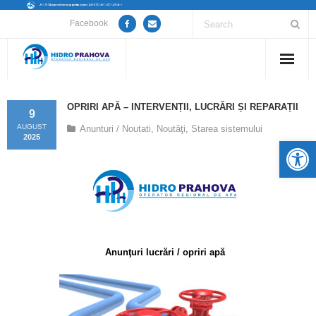
Facebook
Home
OPRIRI APĂ – INTERVENȚII, LUCRĂRI ȘI REPARAȚII
9
Despre noi
AUGUST
Anunturi / Noutati
,
Noutăţi
,
Starea sistemului
2025
De
Anunțuri lucrări / opriri apă
Servicii
Utile
Anunţuri lucrări / opriri apă
Guvernanță Corporativă
Informații de interes public