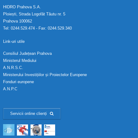
HIDRO Prahova S.A.
Ploiești, Strada Logofăt Tăutu nr. 5
Prahova 100062
Tel: 0244.529.474 - Fax: 0244.529.340
Link-uri utile
Consiliul Județean Prahova
Ministerul Mediului
A.N.R.S.C.
Ministerului Investițiilor și Proiectelor Europene
Fonduri europene
A.N.P.C
Servicii online clienți