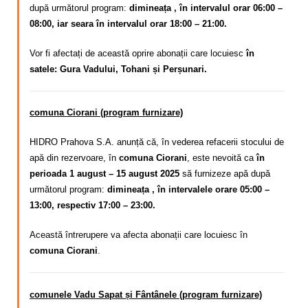
după următorul program:
dimineața , în intervalul orar 06:00 –
08:00, iar seara în intervalul orar 18:00 – 21:00.
Vor fi afectați de această oprire abonații care locuiesc
în
satele: Gura Vadului, Tohani și Perșunari.
comuna Ciorani (program furnizare)
HIDRO Prahova S.A. anunță că, în vederea refacerii stocului de
apă din rezervoare, în
comuna Ciorani
, este nevoită ca
în
perioada 1 august – 15 august 2025
să furnizeze apă după
următorul program:
dimineața , în intervalele orare 05:00 –
13:00, respectiv 17:00 – 23:00.
Această întrerupere va afecta abonații care locuiesc în
comuna Ciorani
.
comunele Vadu Sapat și Fântânele (program furnizare)