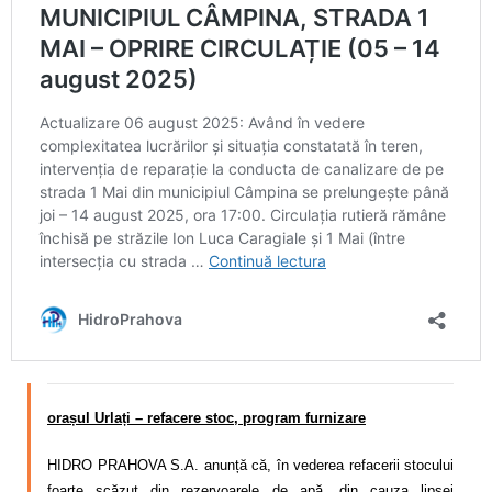
orașul Urlați – refacere stoc, program furnizare
HIDRO PRAHOVA S.A. anunță că, în vederea refacerii stocului
foarte scăzut din rezervoarele de apă, din cauza lipsei