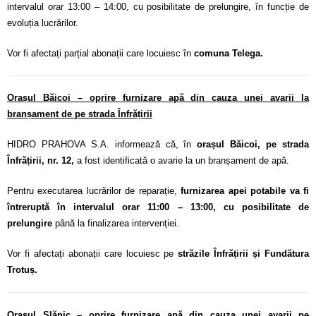
intervalul orar 13:00 – 14:00, cu posibilitate de prelungire, în funcție de
evoluția lucrărilor.
Vor fi afectați parțial abonații care locuiesc în
comuna Telega.
Orașul Băicoi – oprire furnizare apă din cauza unei avarii la
branșament de pe strada Înfrățirii
HIDRO PRAHOVA S.A. informează că, în
orașul Băicoi, pe strada
Înfrățirii, nr. 12,
a fost identificată o avarie la un branșament de apă.
Pentru executarea lucrărilor de reparație,
furnizarea apei potabile va fi
întreruptă în intervalul orar 11:00 – 13:00, cu posibilitate de
prelungire
până la finalizarea intervenției.
Vor fi afectați abonații care locuiesc pe
străzile Înfrățirii și Fundătura
Trotuș.
Orașul Slănic – oprire furnizare apă din cauza unei avarii pe