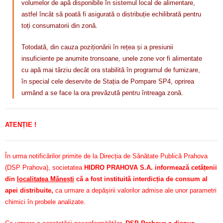
volumelor de apă disponibile în sistemul local de alimentare,
astfel încât să poată fi asigurată o distribuție echilibrată pentru
toți consumatorii din zonă.
Totodată, din cauza poziționării în rețea și a presiunii
insuficiente pe anumite tronsoane, unele zone vor fi alimentate
cu apă mai târziu decât ora stabilită în programul de furnizare,
în special cele deservite de Stația de Pompare SP4, oprirea
urmând a se face la ora prevăzută pentru întreaga zonă.
ATENȚIE !
În urma notificărilor primite de la Direcția de Sănătate Publică Prahova
(DSP Prahova), societatea
HIDRO PRAHOVA S.A. informează cetățenii
din
localitatea Mănești
că a fost instituită interdicția de consum al
apei distribuite,
ca urmare a depășirii valorilor admise ale unor parametri
chimici în probele analizate.