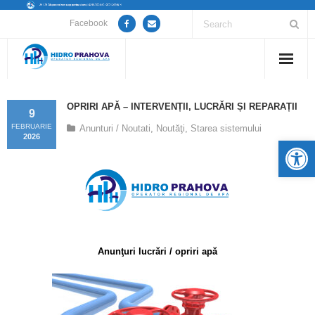
Facebook
Home
OPRIRI APĂ – INTERVENȚII, LUCRĂRI ȘI REPARAȚII
9
Despre noi
FEBRUARIE
Anunturi / Noutati
,
Noutăţi
,
Starea sistemului
2026
De
Anunțuri lucrări / opriri apă
Servicii
Utile
Anunţuri lucrări / opriri apă
Guvernanță Corporativă
Informații de interes public