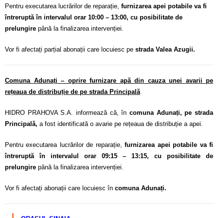
Pentru executarea lucrărilor de reparație,
furnizarea apei potabile va fi
întreruptă în intervalul orar 10:00 – 13:00, cu posibilitate de
prelungire
până la finalizarea intervenției.
Vor fi afectați parțial abonații care locuiesc pe
strada Valea Azugii.
Comuna Adunați – oprire furnizare apă din cauza unei avarii pe
rețeaua de distribuție de pe strada Principală
HIDRO PRAHOVA S.A. informează că, în
comuna Adunați, pe strada
Principală,
a fost identificată o avarie pe rețeaua de distribuție a apei.
Pentru executarea lucrărilor de reparație,
furnizarea apei potabile va fi
întreruptă în intervalul orar 09:15 – 13:15, cu posibilitate de
prelungire
până la finalizarea intervenției.
Vor fi afectați abonații care locuiesc în
comuna Adunați.