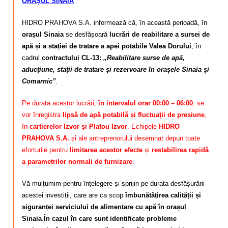
ORAȘUL SINAIA
HIDRO PRAHOVA S.A. informează că, în această perioadă, în
orașul Sinaia
se desfășoară
lucrări de reabilitare a sursei de
apă și a stației de tratare a apei potabile Valea Dorului
, în
cadrul
contractului CL-13:
„Reabilitare surse de apă,
aducțiune, stații de tratare și rezervoare în orașele Sinaia și
Comarnic”
.
Pe durata acestor lucrări,
în intervalul orar 00:00 – 06:00
, se
vor înregistra
lipsă de apă potabilă și fluctuații de presiune
,
în
cartierelor Izvor și Platou Izvor
. Echipele
HIDRO
PRAHOVA S.A.
și ale antreprenorului desemnat depun toate
eforturile pentru
limitarea acestor efecte
și
restabilirea rapidă
a parametrilor normali de furnizare
.
Vă mulțumim pentru înțelegere și sprijin pe durata desfășurării
acestei investiții, care are ca scop
îmbunătățirea calității și
siguranței serviciului de alimentare cu apă în orașul
Sinaia
.
În cazul în care sunt identificate probleme