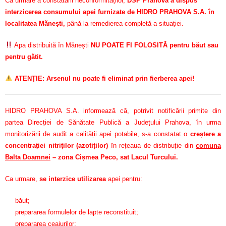
Ca urmare a constatării neconformităților,
DSP Prahova a dispus
interzicerea consumului apei furnizate de HIDRO PRAHOVA S.A. în
localitatea Mănești,
până la remedierea completă a situației.
Apa distribuită în Mănești
NU POATE FI FOLOSITĂ pentru băut sau
pentru gătit.
ATENȚIE: Arsenul nu poate fi eliminat prin fierberea apei!
HIDRO PRAHOVA S.A. informează că, potrivit notificării primite din
partea Direcției de Sănătate Publică a Județului Prahova, în urma
monitorizării de audit a calității apei potabile, s-a constatat o
creștere a
concentrației nitriților (azotiților)
în rețeaua de distribuție din
comuna
Balta Doamnei
– zona Cișmea Peco, sat Lacul Turcului.
Ca urmare,
se interzice utilizarea
apei pentru:
băut;
prepararea formulelor de lapte reconstituit;
prepararea ceaiurilor;