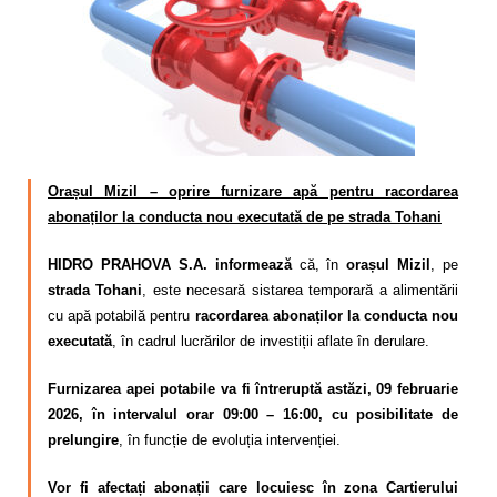
Calitatea apei
Comunicare
Contact
Orașul Mizil – oprire furnizare apă pentru racordarea
abonaților la conducta nou executată de pe strada Tohani
HIDRO PRAHOVA S.A. informează
că, în
orașul Mizil
, pe
strada Tohani
, este necesară sistarea temporară a alimentării
cu apă potabilă pentru
racordarea abonaților la conducta nou
executată
, în cadrul lucrărilor de investiții aflate în derulare.
Furnizarea apei potabile va fi întreruptă astăzi, 09 februarie
2026, în intervalul orar 09:00 – 16:00, cu posibilitate de
prelungire
, în funcție de evoluția intervenției.
Vor fi afectați abonații care locuiesc în zona Cartierului