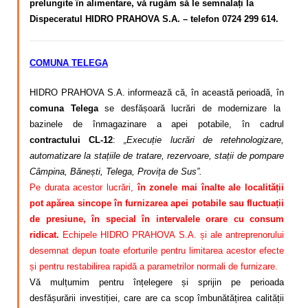
prelungite în alimentare, vă rugăm să le semnalați la
Dispeceratul HIDRO PRAHOVA S.A. – telefon 0724 299 614.
COMUNA TELEGA
HIDRO PRAHOVA S.A. informează că, în această perioadă, în
comuna Telega
se desfășoară lucrări de modernizare la
bazinele de înmagazinare a apei potabile, în cadrul
contractului CL-12
:
„Execuție lucrări de retehnologizare,
automatizare la stațiile de tratare, rezervoare, stații de pompare
Câmpina, Bănești, Telega, Provița de Sus”.
Pe durata acestor lucrări,
în zonele mai înalte ale localității
pot apărea sincope în furnizarea apei potabile sau fluctuații
de presiune, în special în intervalele orare cu consum
ridicat.
Echipele HIDRO PRAHOVA S.A. și ale antreprenorului
desemnat depun toate eforturile pentru limitarea acestor efecte
și pentru restabilirea rapidă a parametrilor normali de furnizare.
Vă mulțumim pentru înțelegere și sprijin pe perioada
desfășurării investiției, care are ca scop îmbunătățirea calității