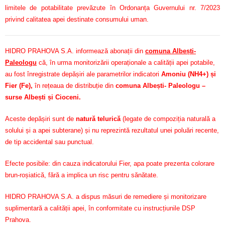
limitele de potabilitate prevăzute în Ordonanța Guvernului nr. 7/2023
privind calitatea apei destinate consumului uman.
HIDRO PRAHOVA S.A. informează abonații din
comuna Albești-
Paleologu
că, în urma monitorizării operaționale a calității apei potabile,
au fost înregistrate depășiri ale parametrilor indicatori
Amoniu (NH4+) și
Fier (Fe)
,
în rețeaua de distribuție din
comuna Albești- Paleologu –
surse Albești și Cioceni.
Aceste depășiri sunt de
natură telurică
(legate de compoziția naturală a
solului și a apei subterane) și nu reprezintă rezultatul unei poluări recente,
de tip accidental sau punctual.
Efecte posibile: din cauza indicatorului Fier, apa poate prezenta colorare
brun-roșiatică, fără a implica un risc pentru sănătate.
HIDRO PRAHOVA S.A. a dispus măsuri de remediere și monitorizare
suplimentară a calității apei, în conformitate cu instrucțiunile DSP
Prahova.