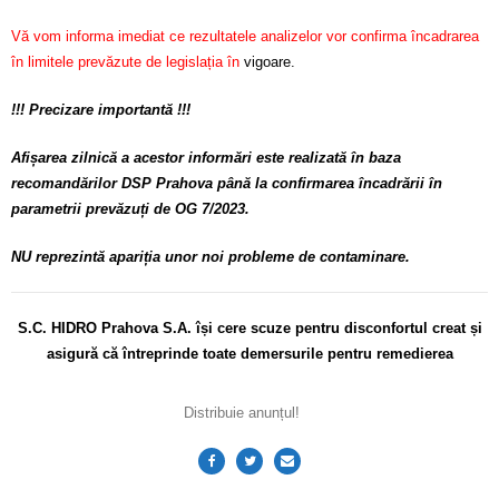
Vă vom informa imediat ce rezultatele analizelor vor confirma încadrarea
în limitele prevăzute de legislația în
vigoare.
!!! Precizare importantă !!!
Afișarea zilnică a acestor informări este realizată în baza
recomandărilor DSP Prahova până la confirmarea încadrării în
parametrii prevăzuți de OG 7/2023.
NU reprezintă apariția unor noi probleme de contaminare.
S.C. HIDRO Prahova S.A. își cere scuze pentru disconfortul
creat și
asigură că întreprinde toate demersurile pentru remedierea
Distribuie anunțul!