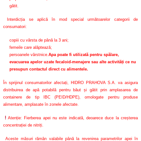
gătit.
Interdicția se aplică în mod special următoarelor categorii de
consumatori:
copiii cu vârsta de până la 3 ani;
femeile care alăptează;
persoanele vârstnice.
Apa poate fi utilizată pentru spălare,
evacuarea apelor uzate fecaloid-menajere sau alte activități ce nu
presupun contactul direct cu alimentele.
În sprijinul consumatorilor afectați, HIDRO PRAHOVA S.A. va asigura
distribuirea de apă potabilă pentru băut și gătit prin amplasarea de
containere de tip IBC (PEID/HDPE), omologate pentru produse
alimentare, amplasate în zonele afectate.
Atenție: Fierberea apei nu este indicată, deoarece duce la creșterea
concentrației de nitriți.
Aceste măsuri rămân valabile până la revenirea parametrilor apei în