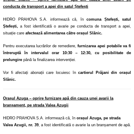
conducta de transport a apei din satul Ștefești
HIDRO PRAHOVA S.A. informează că, în
comuna Ștefești, satul
Ștefești,
a fost identificată o avarie pe conducta de transport a apei,
situație care
afectează alimentarea către orașul Slănic.
Pentru executarea lucrărilor de remediere,
furnizarea apei potabile va fi
întreruptă în intervalul orar 10:30 – 12:30, cu posibilitate de
prelungire
până la finalizarea intervenției.
Vor fi afectați abonații care locuiesc în
cartierul Prăjani din orașul
Slănic.
Orașul Azuga – oprire furnizare apă din cauza unei avarii la
branșament, pe strada Valea Azugii
HIDRO PRAHOVA S.A. informează că, în
orașul Azuga, pe strada
Valea Azugii, nr. 39
, a fost identificată o avarie la un branșament de apă.