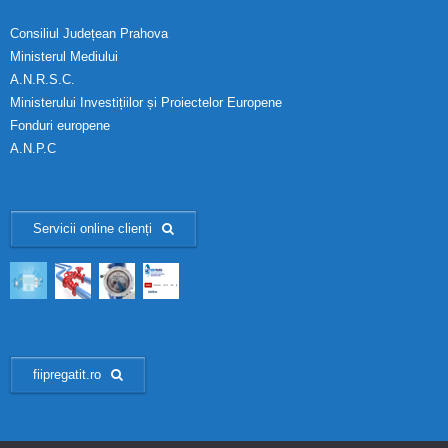
Consiliul Județean Prahova
Ministerul Mediului
A.N.R.S.C.
Ministerului Investițiilor și Proiectelor Europene
Fonduri europene
A.N.P.C
Servicii online clienți
fiipregatit.ro