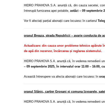
HIDRO PRAHOVA S.A. anunță că, din cauza secetei, consum
întrerupă furnizarea apei potabile,
astăzi – 09 septembrie 20
Vor fi afectați parțial abonații care locuiesc în cartierul
Teleg
orașul Breaza, strada Republicii – avarie conducta de a
Actualizare: din cauza unor probleme tehnice apărute în 
de apă din rezervor, încărcarea și reglarea sistemului.
HIDRO PRAHOVA S.A. anunță că, în vederea remedierii unei
– 09 septembrie 2025, în intervalul orar 11:00 – 16:00, c
Această întrerupere va afecta abonații care locuiesc în
ora
orașul Slănic, cartier Groșani și comuna Izvoarele, sate
HIDRO PRAHOVA S.A. anunță că, în vederea remedierii unei