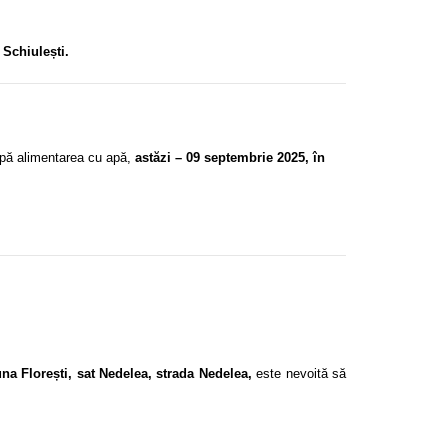
 Schiulești.
upă alimentarea cu apă,
astăzi – 09 septembrie 2025, în
a Florești, sat Nedelea, strada Nedelea,
este nevoită să