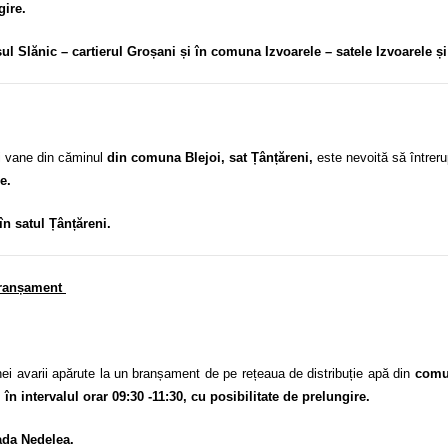
ngire.
ul Slănic – cartierul Groșani și în comuna Izvoarele – satele Izvoarele și
i vane din căminul
din comuna Blejoi, sat Țânțăreni,
este nevoită să întrer
re.
în satul Țânțăreni.
 branșament
avarii apărute la un branșament de pe rețeaua de distribuție apă din
comun
în intervalul orar 09:30 -11:30, cu posibilitate de prelungire.
ada Nedelea.