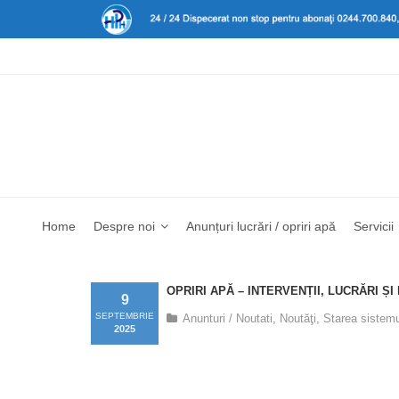
Home
Despre noi
Anunțuri lucrări / opriri apă
Servicii
OPRIRI APĂ – INTERVENȚII, LUCRĂRI ȘI
9
SEPTEMBRIE
Anunturi / Noutati
,
Noutăţi
,
Starea sistemu
2025