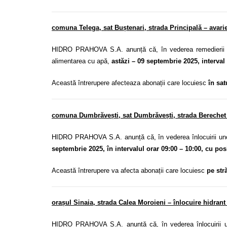
comuna Telega, sat Buștenari, strada Principală – avari
HIDRO PRAHOVA S.A. anunță că, în vederea remedierii un
alimentarea cu apă,
astăzi – 09 septembrie 2025, interval o
Această întrerupere afecteaza abonații care locuiesc
în sat
comuna Dumbrăvești, sat Dumbrăvești, strada Berechet 
HIDRO PRAHOVA S.A. anunță că, în vederea înlocuirii u
septembrie 2025, în intervalul orar 09:00 – 10:00, cu pos
Această întrerupere va afecta abonații care locuiesc
pe stră
orașul Sinaia, strada Calea Moroieni – înlocuire hidran
HIDRO PRAHOVA S.A. anunță că, în vederea înlocuirii u