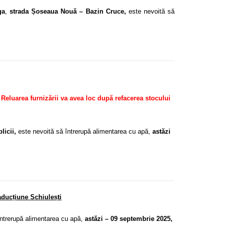
ga
,
strada Șoseaua Nouă – Bazin Cruce,
este nevoită să
Reluarea furnizării va avea loc după refacerea stocului
licii,
este nevoită să întrerupă alimentarea cu apă,
astăzi
aducțiune Schiulești
ntrerupă alimentarea cu apă,
astăzi – 09 septembrie 2025,