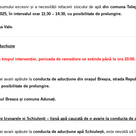
ului excesiv și a necesității refacerii stocului de apă
din comuna Tele
25, în intervalul orar 11:30 – 14:30, cu posibilitate de prelungire.
a Vale.
ducțiune
timpul intervenției, perioada de remediere se extinde până la ora 20:00. 
 avarii apărute la
conducta de aducțiune din orașul Breaza, strada Repub
u posibilitate de prelungire.
șul Breaza și comuna Adunați.
le Izvoarele și Schiulești – lipsă apă cauzată de o avarie la conducta de 
 avarii apărute la
conducta de aducțiune apă Schiulești,
este nevoită să î