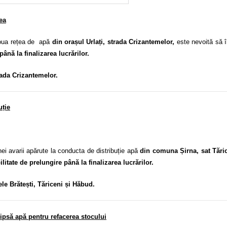
ea
noua rețea de apă
din orașul Urlați, strada Crizantemelor,
este nevoită să 
până la finalizarea lucrărilor.
rada Crizantemelor.
uție
 avarii apărute la conducta de distribuție apă
din comuna Șirna, sat Tări
litate de prelungire până la finalizarea lucrărilor.
ele Brătești, Tăriceni și Hăbud.
psă apă pentru refacerea stocului