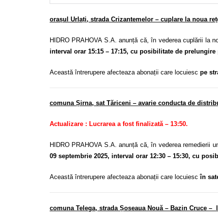
orașul Urlați, strada Crizantemelor – cuplare la noua reț
HIDRO PRAHOVA S.A. anunță că, în vederea cuplării la 
interval orar 15:15 – 17:15, cu posibilitate de prelungire 
Această întrerupere afecteaza abonații care locuiesc
pe st
comuna Șirna, sat Tăriceni – avarie conducta de distrib
Actualizare : Lucrarea a fost finalizată – 13:50.
HIDRO PRAHOVA S.A. anunță că, în vederea remedierii unei
09 septembrie 2025, interval orar 12:30 – 15:30, cu posibi
Această întrerupere afecteaza abonații care locuiesc
în sat
comuna Telega, strada Șoseaua Nouă – Bazin Cruce – li