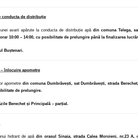
e conducta de distribuție
ei avarii apărute la conducta de distribuție apă
din comuna Telega, sat
rar 10:00 – 14:00, cu posibilitate de prelungire până la finalizarea lucrăr
ul Buștenari.
– înlocuire apometre
nor apometre
din comuna Dumbrăvești, sat Dumbrăvești, strada Bereche
ibilitate de prelungire.
zile Berechet și Principală – parțial.
t
nui hidrant de apă
din orașul Sinaia, strada Calea Moroieni, nr.23 A,