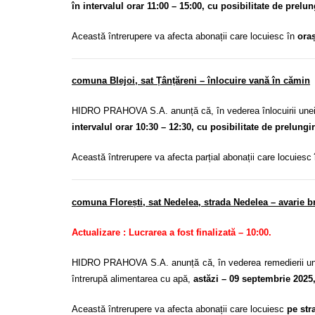
în intervalul orar 11:00 – 15:00, cu posibilitate de prelu
Această întrerupere va afecta abonații care locuiesc în
oraș
comuna Blejoi, sat Țânțăreni
– înlocuire vană în cămin
HIDRO PRAHOVA S.A. anunță că, în vederea înlocuirii une
intervalul orar 10:30 – 12:30, cu posibilitate de prelungi
Această întrerupere va afecta parțial abonații care locuiesc
comuna Florești, sat Nedelea, strada Nedelea – avarie
Actualizare : Lucrarea a fost finalizată – 10:00.
HIDRO PRAHOVA S.A. anunță că, în vederea remedierii unei 
întrerupă alimentarea cu apă,
astăzi – 09 septembrie 2025, 
Această întrerupere va afecta abonații care locuiesc
pe str