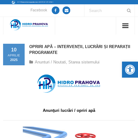
Facebook
Home
OPRIRI APĂ – INTERVENȚII, LUCRĂRI ȘI REPARAȚII
10
PROGRAMATE
Despre noi
APRILIE
2025
De
Anunturi / Noutati
,
Starea sistemului
Anunțuri lucrări / opriri apă
Servicii
Utile
Anunţuri lucrări / opriri apă
Guvernanță Corporativă
Informații de interes public