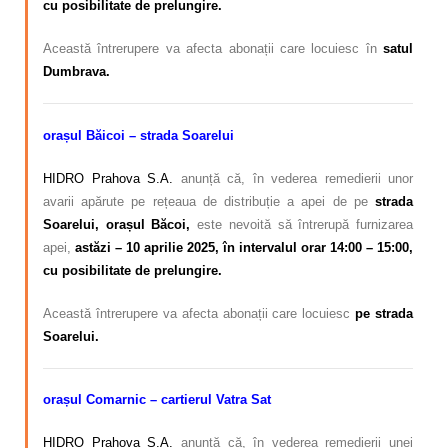
cu posibilitate de prelungire.
Această întrerupere va afecta abonații care locuiesc în
satul
Dumbrava.
orașul Băicoi – strada Soarelui
HIDRO Prahova S.A.
anunță că, în vederea remedierii unor
avarii apărute pe rețeaua de distribuție a apei de pe
strada
Soarelui, orașul Băcoi,
este nevoită să întrerupă furnizarea
apei,
astăzi
– 10 aprilie 2025, în intervalul orar 14:00 – 15:00,
cu posibilitate de prelungire.
Această întrerupere va afecta abonații care locuiesc
pe strada
Soarelui.
orașul Comarnic – cartierul Vatra Sat
HIDRO Prahova S.A.
anunță că, în vederea remedierii unei