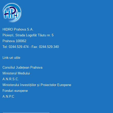
HIDRO Prahova S.A.
Ploiești, Strada Logofăt Tăutu nr. 5
Prahova 100062
Tel: 0244.529.474 - Fax: 0244.529.340
Link-uri utile
Consiliul Județean Prahova
Ministerul Mediului
A.N.R.S.C.
Ministerului Investițiilor și Proiectelor Europene
Fonduri europene
A.N.P.C