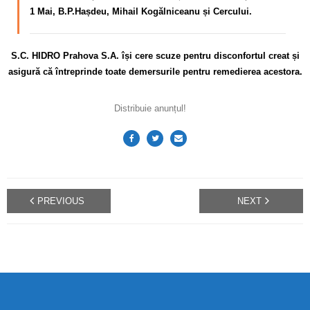
1 Mai, B.P.Hașdeu, Mihail Kogălniceanu și Cercului.
S.C. HIDRO Prahova S.A. își cere scuze pentru disconfortul
creat și
asigură că întreprinde toate demersurile pentru remedierea acestora.
Distribuie anunțul!
PREVIOUS
NEXT