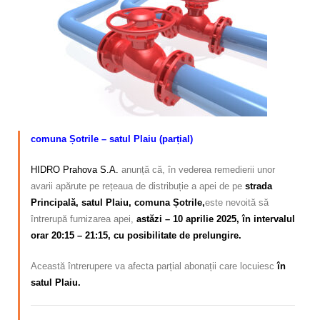
Calitatea apei
Comunicare
Contact
comuna Șotrile – satul Plaiu (parțial)
HIDRO Prahova S.A.
anunță că, în vederea remedierii unor
avarii apărute pe rețeaua de distribuție a apei de pe
strada
Principală, satul Plaiu, comuna Șotrile,
este nevoită să
întrerupă furnizarea apei,
astăzi
– 10 aprilie 2025, în intervalul
orar 20:15 – 21:15, cu posibilitate de prelungire.
Această întrerupere va afecta parțial abonații care locuiesc
în
satul Plaiu.