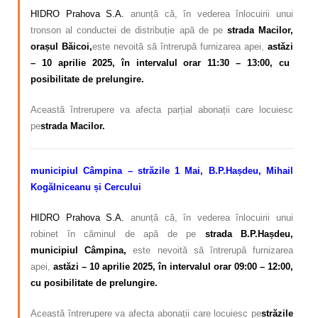
HIDRO Prahova S.A.
anunță că, în vederea înlocuirii unui
tronson al conductei de distribuție apă de pe
strada Macilor,
orașul Băicoi,
este nevoită să întrerupă furnizarea apei,
astăzi
– 10 aprilie 2025, în intervalul orar 11:30 – 13:00, cu
posibilitate de prelungire.
Această întrerupere va afecta parțial abonații care locuiesc
pe
strada Macilor.
municipiul Câmpina – străzile 1 Mai, B.P.Hașdeu, Mihail
Kogălniceanu și Cercului
HIDRO Prahova S.A.
anunță că, în vederea înlocuirii unui
robinet în căminul de apă de pe
strada B.P.Hașdeu,
municipiul Câmpina,
este nevoită să întrerupă furnizarea
apei,
astăzi
– 10 aprilie 2025, în intervalul orar 09:00 – 12:00,
cu posibilitate de prelungire.
Această întrerupere va afecta abonații care locuiesc pe
străzile