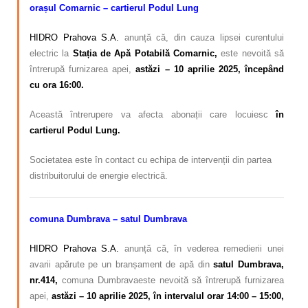
orașul Comarnic – cartierul Podul Lung
HIDRO Prahova S.A.
anunță că, din cauza lipsei curentului
electric la
Stația de Apă Potabilă Comarnic,
este nevoită să
întrerupă furnizarea apei,
astăzi – 10 aprilie 2025, începând
cu ora 16:00.
Această întrerupere va afecta abonații care locuiesc
în
cartierul Podul Lung.
Societatea este în contact cu echipa de intervenții din partea
distribuitorului de energie electrică.
comuna Dumbrava – satul Dumbrava
HIDRO Prahova S.A.
anunță că, în vederea remedierii unei
avarii apărute pe un branșament de apă din
satul Dumbrava,
nr.414,
comuna Dumbravaeste nevoită să întrerupă furnizarea
apei,
astăzi
– 10 aprilie 2025, în intervalul orar 14:00 – 15:00,