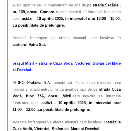
avarii apărute pe un branșament de apă de pe
strada Secăriei,
nr. 169, orașul Comarnic,
este nevoită să întrerupă furnizarea
apei,
astăzi
– 10 aprilie 2025, în intervalul orar 13:00 – 15:00,
cu posibilitate de prelungire.
Această întrerupere va afecta abonații care locuiesc în
cartierul Vatra Sat.
orașul Mizil – străzile Cuza Vodă, Victoriei, Ștefan cel Mare
și Decebal
HIDRO Prahova S.A.
anunță că, în vederea înlocuirii unui
robinet și a apometrului în căminul de apă de pe
strada Cuza
Vodă, bloc 33A, orașul Mizil,
este nevoită să întrerupă
furnizarea apei,
astăzi
– 10 aprilie 2025, în intervalul orar
11:00 – 13:00, cu posibilitate de prelungire.
Această întrerupere va afecta abonații care locuiesc pe
străzile
Cuza Vodă, Victoriei, Ștefan cel Mare și Decebal.