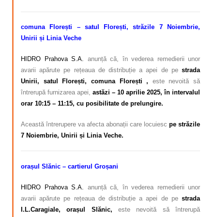
comuna Florești – satul Florești, străzile 7 Noiembrie,
Unirii și Linia Veche
HIDRO Prahova S.A.
anunță că, în vederea remedierii unor
avarii apărute pe rețeaua de distribuție a apei de pe
strada
Unirii, satul Florești, comuna Florești ,
este nevoită să
întrerupă furnizarea apei,
astăzi
– 10 aprilie 2025, în intervalul
orar 10:15 – 11:15, cu posibilitate de prelungire.
Această întrerupere va afecta abonații care locuiesc
pe străzile
7 Noiembrie, Unirii și Linia Veche.
orașul Slănic – cartierul Groșani
HIDRO Prahova S.A.
anunță că, în vederea remedierii unor
avarii apărute pe rețeaua de distribuție a apei de pe
strada
I.L.Caragiale, orașul Slănic,
este nevoită să întrerupă