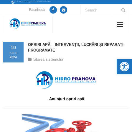
Facebook
Home
OPRIRI APĂ – INTERVENȚII, LUCRĂRI ȘI REPARAȚII
10
PROGRAMATE
Despre noi
IUNIE
2024
De
Starea sistemului
Anunțuri lucrări / opriri apă
Servicii
Utile
Anunţuri opriri apă
Guvernanță Corporativă
Informații de interes public