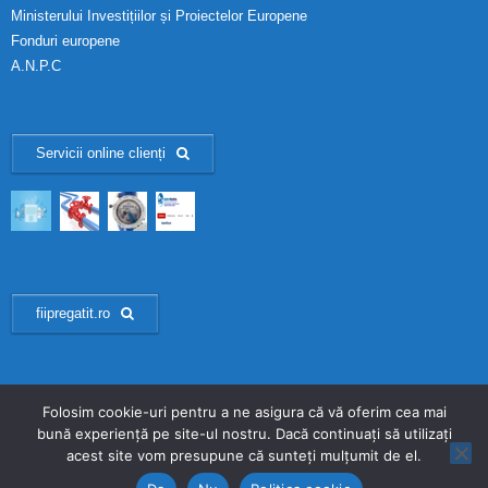
Ministerului Investițiilor și Proiectelor Europene
Fonduri europene
A.N.P.C
Servicii online clienți
fiipregatit.ro
Folosim cookie-uri pentru a ne asigura că vă oferim cea mai
bună experiență pe site-ul nostru. Dacă continuați să utilizați
developed by Revitech - Copyright © HIDRO Prahova S.A. 2025 - Toate
acest site vom presupune că sunteți mulțumit de el.
drepturile rezervate