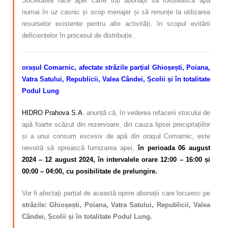
Societatea face apel către toți abonații să folosească apa
numai în uz casnic și scop menajer și să renunțe la utilizarea
resurselor existente pentru alte activități, în scopul evitării
deficiențelor în procesul de distribuție.
orașul Comarnic, afectate străzile parțial
Ghioșești, Poiana,
Vatra Satului, Republicii, Valea Cândei, Școlii și în totalitate
Podul Lung
HIDRO Prahova S.A.
anunță că, în vederea refacerii stocului de
apă foarte scăzut din rezervoare, din cauza lipsei precipitațiilor
și a unui consum excesiv de apă din orașul Comarnic, este
nevoită să oprească furnizarea apei
,
în perioada 06 august
2024 – 12 august 2024, în intervalele orare 12:00 – 16:00 și
00:00 – 04:00, cu posibilitate de prelungire.
Vor fi afectați parțial de această oprire abonații care locuiesc pe
străzile: Ghioșești, Poiana, Vatra Satului, Republicii, Valea
Cândei, Școlii și în totalitate Podul Lung.