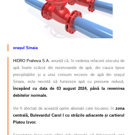
Calitatea apei
Comunicare
Contact
orașul Sinaia
HIDRO Prahova S.A.
anunță că, în vederea refacerii stocului de
apă foarte scăzut din rezervoarele de apă, din cauza lipsei
precipitațiilor și a unui consum excesiv de apă din orașul
Sinaia, este nevoită să furnizeze apă cu presiune redusă,
începând cu data de 03 august 2024, până la revenirea
debitelor normale.
Vor fi afectați de această oprire abonații care locuiesc în
zona
centrală, Bulevardul Carol I cu străzile adiacente și cartierul
Platou Izvor.