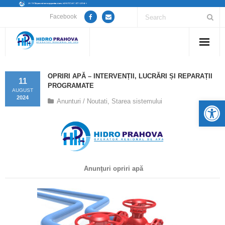
Facebook
Home
OPRIRI APĂ – INTERVENȚII, LUCRĂRI ȘI REPARAȚII
11
PROGRAMATE
Despre noi
AUGUST
2024
De
Anunturi / Noutati
,
Starea sistemului
Anunțuri lucrări / opriri apă
Servicii
Utile
Anunţuri opriri apă
Guvernanță Corporativă
Informații de interes public