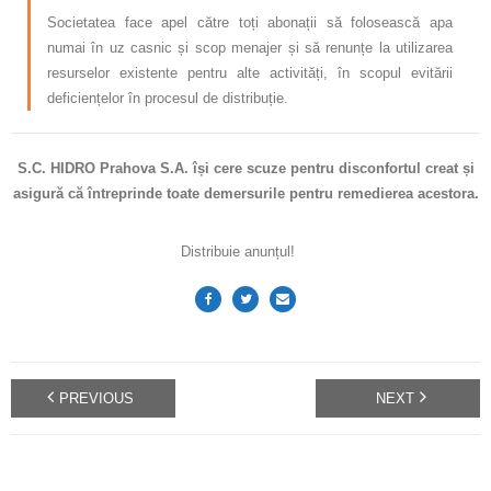
Societatea face apel către toți abonații să folosească apa
numai în uz casnic și scop menajer și să renunțe la utilizarea
resurselor existente pentru alte activități, în scopul evitării
deficiențelor în procesul de distribuție.
S.C. HIDRO Prahova S.A. își cere scuze pentru disconfortul creat și
asigură că întreprinde toate demersurile pentru remedierea acestora.
Distribuie anunțul!
PREVIOUS
NEXT