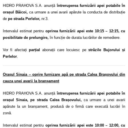
HIDRO PRAHOVA S.A. anunță
întreruperea furnizării apei potabile în
orașul Băicoi,
ca urmare a unei avarii apărute la conducta de distribuție
de
pe strada Perlelor,
nr.3.
Intervalul estimat pentru
oprirea furnizării apei este 10:15 – 12:15, cu
posibilitate de prelungire,
în funcție de durata lucrărilor de remediere.
Vor fi afectați
parțial
abonații care locuiesc pe
străzile Bujorului și
Perlelor
.
Orașul Sinaia – oprire furnizare apă pe strada Calea Brașovului din
cauza unei avarii la branșament
HIDRO PRAHOVA S.A. anunță
întreruperea furnizării apei potabile în
orașul Sinaia, pe strada Calea Brașovului,
ca urmare a unei avarii
apărute la un branșament, produsă de o firmă care execută lucrări în
zonă.
Intervalul estimat pentru
oprirea furnizării apei este 10:00 – 12:00, cu