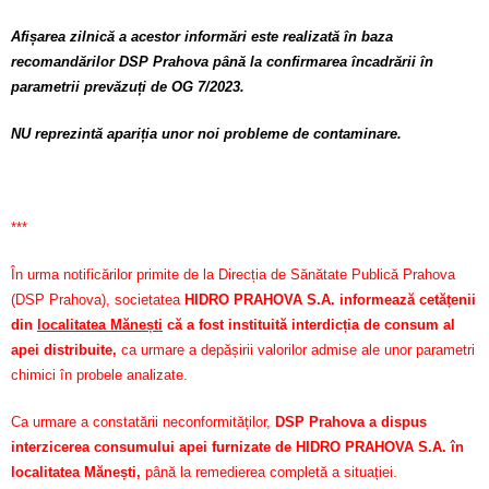
Afișarea zilnică a acestor informări este realizată în baza
recomandărilor DSP Prahova până la confirmarea încadrării în
parametrii prevăzuți de OG 7/2023.
NU reprezintă apariția unor noi probleme de contaminare.
***
În urma notificărilor primite de la Direcția de Sănătate Publică Prahova
(DSP Prahova), societatea
HIDRO PRAHOVA S.A. informează cetățenii
din
localitatea Mănești
că a fost instituită interdicția de consum al
apei distribuite,
ca urmare a depășirii valorilor admise ale unor parametri
chimici în probele analizate.
Ca urmare a constatării neconformităților,
DSP Prahova a dispus
interzicerea consumului apei furnizate de HIDRO PRAHOVA S.A. în
localitatea Mănești,
până la remedierea completă a situației.