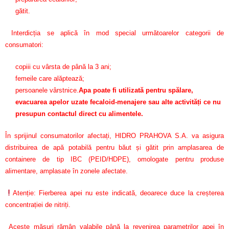
gătit.
Interdicția se aplică în mod special următoarelor categorii de
consumatori:
copiii cu vârsta de până la 3 ani;
femeile care alăptează;
persoanele vârstnice.
Apa poate fi utilizată pentru spălare,
evacuarea apelor uzate fecaloid-menajere sau alte activități ce nu
presupun contactul direct cu alimentele.
În sprijinul consumatorilor afectați, HIDRO PRAHOVA S.A. va asigura
distribuirea de apă potabilă pentru băut și gătit prin amplasarea de
containere de tip IBC (PEID/HDPE), omologate pentru produse
alimentare, amplasate în zonele afectate.
Atenție: Fierberea apei nu este indicată, deoarece duce la creșterea
concentrației de nitriți.
Aceste măsuri rămân valabile până la revenirea parametrilor apei în