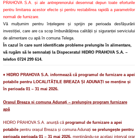
PRAHOVA S.A. și ale antreprenorului desemnat depun toate eforturile
pentru limitarea acestor efecte și pentru restabilirea rapidă a parametrilor
normali de furnizare.
Vă mulțumim pentru înțelegere și sprijin pe perioada desfășurării
investiției, care are ca scop îmbunătățirea calității și siguranței serviciului
de alimentare cu apă în comuna Telega.
În cazul în care sunt identificate probleme prelungite în alimentare,
vă rugăm să le semnalați la Dispeceratul HIDRO PRAHOVA S.A. –
telefon 0724 299 614.
♦
HIDRO PRAHOVA S.A. informează că programul de furnizare a apei
potabile pentru LOCALITĂȚILE BREAZA ȘI ADUNAȚI se menține și
în perioada 01 – 31 mai 2026.
Orașul Breaza și comuna Adunați – prelungire program furnizare
apă
HIDRO PRAHOVA S.A. anunță că
programul de furnizare a apei
potabile
pentru orașul Breaza și comuna Adunați
se prelungește pentru
perioada perioada 01 – 31 mai 2026,
menținându-se același interval orar