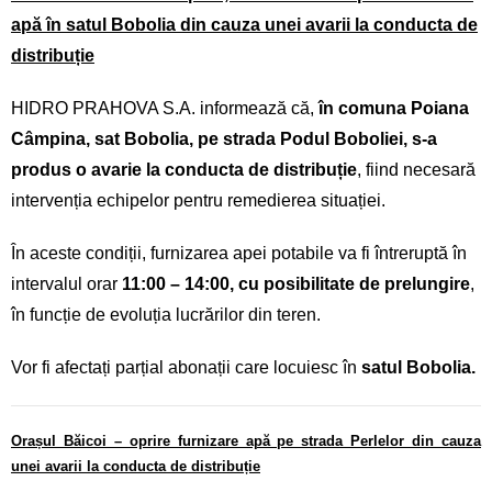
apă în satul Bobolia din cauza unei avarii la conducta de
distribuție
HIDRO PRAHOVA S.A. informează că,
în comuna Poiana
Câmpina, sat Bobolia, pe strada Podul Boboliei, s-a
produs o avarie la conducta de distribuție
, fiind necesară
intervenția echipelor pentru remedierea situației.
În aceste condiții, furnizarea apei potabile va fi întreruptă în
intervalul orar
11:00 – 14:00, cu posibilitate de prelungire
,
în funcție de evoluția lucrărilor din teren.
Vor fi afectați parțial abonații care locuiesc în
satul Bobolia.
Orașul Băicoi – oprire furnizare apă pe strada Perlelor din cauza
unei avarii la conducta de distribuție