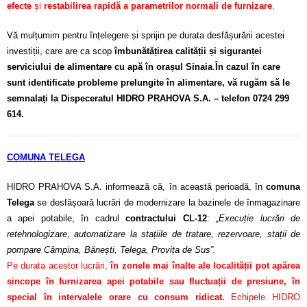
efecte
și
restabilirea rapidă a parametrilor normali de furnizare
.
Vă mulțumim pentru înțelegere și sprijin pe durata desfășurării acestei
investiții, care are ca scop
îmbunătățirea calității și siguranței
serviciului de alimentare cu apă în orașul Sinaia
.
În cazul în care
sunt identificate probleme prelungite în alimentare, vă rugăm să le
semnalați la Dispeceratul HIDRO PRAHOVA S.A. – telefon 0724 299
614.
COMUNA TELEGA
HIDRO PRAHOVA S.A. informează că, în această perioadă, în
comuna
Telega
se desfășoară lucrări de modernizare la bazinele de înmagazinare
a apei potabile, în cadrul
contractului CL-12
:
„Execuție lucrări de
retehnologizare, automatizare la stațiile de tratare, rezervoare, stații de
pompare Câmpina, Bănești, Telega, Provița de Sus”.
Pe durata acestor lucrări,
în zonele mai înalte ale localității pot apărea
sincope în furnizarea apei potabile sau fluctuații de presiune, în
special în intervalele orare cu consum ridicat.
Echipele HIDRO