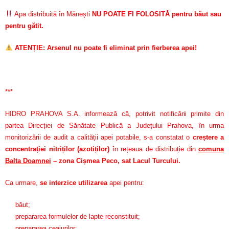
Apa distribuită în Mănești
NU POATE FI FOLOSITĂ pentru băut sau
pentru gătit.
ATENȚIE: Arsenul nu poate fi eliminat prin fierberea apei!
***
HIDRO PRAHOVA S.A. informează că, potrivit notificării primite din
partea Direcției de Sănătate Publică a Județului Prahova, în urma
monitorizării de audit a calității apei potabile, s-a constatat o
creștere a
concentrației nitriților (azotiților)
în rețeaua de distribuție din
comuna
Balta Doamnei
– zona Cișmea Peco, sat Lacul Turcului.
Ca urmare,
se interzice utilizarea
apei pentru:
băut;
prepararea formulelor de lapte reconstituit;
prepararea ceaiurilor;