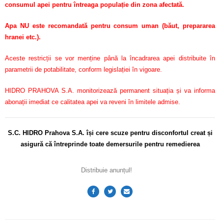
consumul apei pentru întreaga populație din zona afectată.
Apa NU este recomandată pentru consum uman (băut, prepararea
hranei etc.).
Aceste restricții se vor menține până la încadrarea apei distribuite în
parametrii de potabilitate, conform legislației în vigoare.
HIDRO PRAHOVA S.A. monitorizează permanent situația și va informa
abonații imediat ce calitatea apei va reveni în limitele admise.
S.C. HIDRO Prahova S.A. își cere scuze pentru disconfortul
creat și
asigură că întreprinde toate demersurile pentru remedierea
Distribuie anunțul!