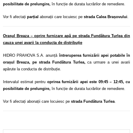
posibilitate de prelungire,
în funcție de durata lucrărilor de remediere.
Vor fi afectați
parțial
abonații care locuiesc pe
strada Calea Brașovului
.
Orașul Breaza – oprire furnizare apă pe strada Fundătura Turlea din
cauza unei avarii la conducta de distribuție
HIDRO PRAHOVA S.A. anunță
întreruperea furnizării apei potabile în
orașul Breaza, pe strada Fundătura Turlea,
ca urmare a unei avarii
apărute la conducta de distribuție.
Intervalul estimat pentru
oprirea furnizării apei este 09:45 – 12:45, cu
posibilitate de prelungire,
în funcție de durata lucrărilor de remediere.
Vor fi afectați abonații care locuiesc pe
strada Fundătura Turlea
.