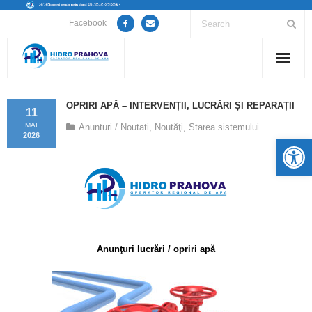
Facebook
Home
OPRIRI APĂ – INTERVENȚII, LUCRĂRI ȘI REPARAȚII
11
Despre noi
MAI
Anunturi / Noutati
,
Noutăţi
,
Starea sistemului
2026
De
Anunțuri lucrări / opriri apă
Servicii
Utile
Anunţuri lucrări / opriri apă
Guvernanță Corporativă
Informații de interes public