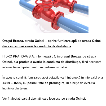
Calitatea apei
Comunicare
Contact
Orașul Breaza, strada Ocinei – oprire furnizare apă pe strada Ocinei
din cauza unei avarii la conducta de distribuție
HIDRO PRAHOVA S.A. informează că, în
orașul Breaza, pe strada
Ocinei, s-a produs o avarie la conducta de distribuție,
fiind necesară
intervenția echipelor pentru remedierea situației.
În aceste condiții, furnizarea apei potabile va fi întreruptă în intervalul orar
13:45 – 16:00, cu posibilitate de prelungire
, în funcție de evoluția
lucrărilor din teren.
Vor fi afectați parțial abonații care locuiesc pe
strada Ocinei.