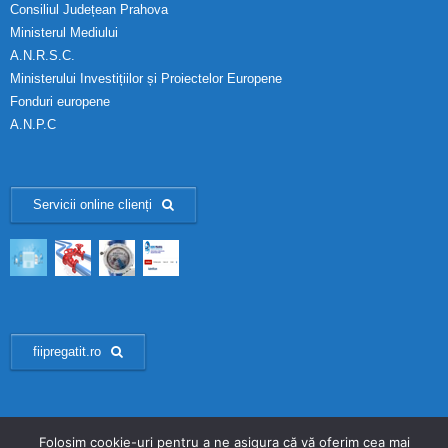
Consiliul Județean Prahova
Ministerul Mediului
A.N.R.S.C.
Ministerului Investițiilor și Proiectelor Europene
Fonduri europene
A.N.P.C
Servicii online clienți
fiipregatit.ro
Folosim cookie-uri pentru a ne asigura că vă oferim cea mai