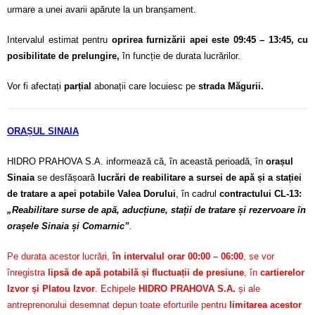
urmare a unei avarii apărute la un branșament.
Intervalul estimat pentru
oprirea furnizării apei este 09:45 – 13:45, cu
posibilitate de prelungire,
în funcție de durata lucrărilor.
Vor fi afectați
parțial
abonații care locuiesc pe
strada Măgurii.
ORAȘUL SINAIA
HIDRO PRAHOVA S.A. informează că, în această perioadă, în
orașul
Sinaia
se desfășoară
lucrări de reabilitare a sursei de apă și a stației
de tratare a apei potabile Valea Dorului
, în cadrul
contractului CL-13:
„Reabilitare surse de apă, aducțiune, stații de tratare și rezervoare în
orașele Sinaia și Comarnic”
.
Pe durata acestor lucrări,
în intervalul orar 00:00 – 06:00
, se vor
înregistra
lipsă de apă potabilă și fluctuații de presiune
, în
cartierelor
Izvor și Platou Izvor
. Echipele
HIDRO PRAHOVA S.A.
și ale
antreprenorului desemnat depun toate eforturile pentru
limitarea acestor