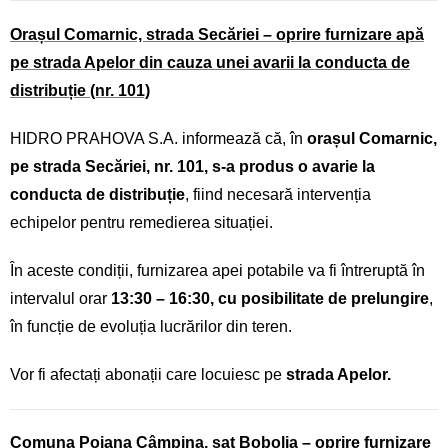
Orașul Comarnic, strada Secăriei – oprire furnizare apă
pe strada Apelor din cauza unei avarii la conducta de
distribuție (nr. 101)
HIDRO PRAHOVA S.A. informează că, în
orașul Comarnic,
pe strada Secăriei, nr. 101, s-a produs o avarie la
conducta de distribuție
, fiind necesară intervenția
echipelor pentru remedierea situației.
În aceste condiții, furnizarea apei potabile va fi întreruptă în
intervalul orar
13:30 – 16:30, cu posibilitate de prelungire
,
în funcție de evoluția lucrărilor din teren.
Vor fi afectați abonații care locuiesc pe
strada Apelor.
Comuna Poiana Câmpina, sat Bobolia – oprire furnizare