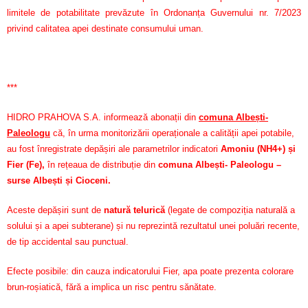
limitele de potabilitate prevăzute în Ordonanța Guvernului nr. 7/2023
privind calitatea apei destinate consumului uman.
***
HIDRO PRAHOVA S.A. informează abonații din
comuna Albești-
Paleologu
că, în urma monitorizării operaționale a calității apei potabile,
au fost înregistrate depășiri ale parametrilor indicatori
Amoniu (NH4+) și
Fier (Fe)
,
în rețeaua de distribuție din
comuna Albești- Paleologu –
surse Albești și Cioceni.
Aceste depășiri sunt de
natură telurică
(legate de compoziția naturală a
solului și a apei subterane) și nu reprezintă rezultatul unei poluări recente,
de tip accidental sau punctual.
Efecte posibile: din cauza indicatorului Fier, apa poate prezenta colorare
brun-roșiatică, fără a implica un risc pentru sănătate.