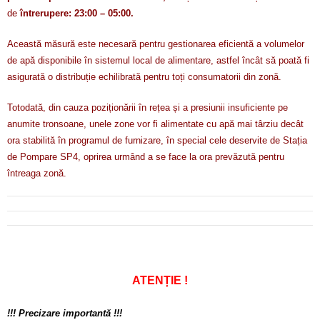
de
întrerupere: 23:00 – 05:00.
Această măsură este necesară pentru gestionarea eficientă a volumelor
de apă disponibile în sistemul local de alimentare, astfel încât să poată fi
asigurată o distribuție echilibrată pentru toți consumatorii din zonă.
Totodată, din cauza poziționării în rețea și a presiunii insuficiente pe
anumite tronsoane, unele zone vor fi alimentate cu apă mai târziu decât
ora stabilită în programul de furnizare, în special cele deservite de Stația
de Pompare SP4, oprirea urmând a se face la ora prevăzută pentru
întreaga zonă.
ATENȚIE !
!!! Precizare importantă !!!