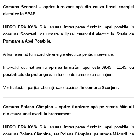
Comuna Scorțeni – oprire furnizare apă din cauza lipsei energiei
electrice la SPAP
HIDRO PRAHOVA S.A. anunță întreruperea furnizării apei potabile în
comuna Scorțeni,
ca urmare a lipsei curentului electric la
Stația de
Pompare a Apei Potabile.
A fost anunțat furnizorul de energie electrică pentru intervenție.
Intervalul estimat pentru
oprirea furnizării apei este 09:45 – 11:45, cu
posibilitate de prelungire,
în funcție de remedierea situației.
Vor fi afectați
parțial
abonații care locuiesc în
comuna Scorțeni.
Comuna Poiana Câmpina – oprire furnizare apă pe strada Măgurii
din cauza unei avarii la branșament
HIDRO PRAHOVA S.A. anunță întreruperea furnizării apei potabile în
comuna Poiana Câmpina, sat Poiana Câmpina, pe strada Măgurii,
ca