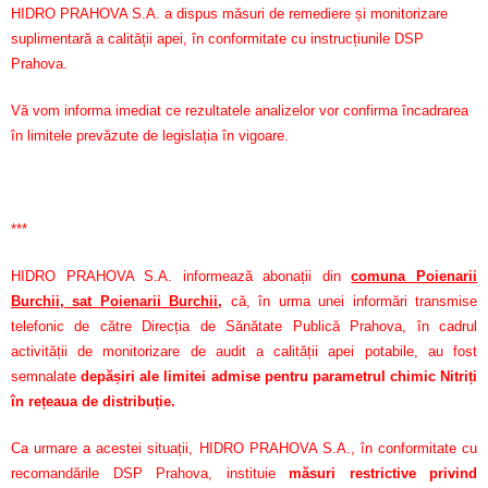
HIDRO PRAHOVA S.A. a dispus măsuri de remediere și monitorizare
suplimentară a calității apei, în conformitate cu instrucțiunile DSP
Prahova.
Vă vom informa imediat ce rezultatele analizelor vor confirma încadrarea
în limitele prevăzute de legislația în vigoare.
***
HIDRO PRAHOVA S.A. informează abonații din
comuna Poienarii
Burchii, sat Poienarii Burchii
,
că, în urma unei informări transmise
telefonic de către Direcția de Sănătate Publică Prahova, în cadrul
activității de monitorizare de audit a calității apei potabile, au fost
semnalate
depășiri ale limitei admise pentru parametrul chimic Nitriți
în rețeaua de distribuție.
Ca urmare a acestei situații, HIDRO PRAHOVA S.A., în conformitate cu
recomandările DSP Prahova, instituie
măsuri restrictive privind