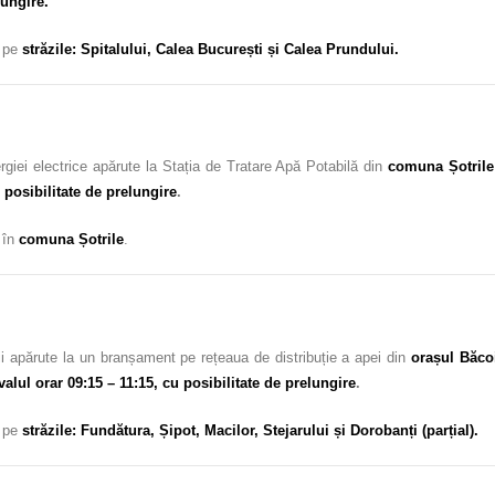
lungire.
c pe
străzile: Spitalului, Calea București și Calea Prundului.
giei electrice apărute la Stația de Tratare Apă Potabilă din
comuna Șotrile
 posibilitate de prelungire
.
c în
comuna Șotrile
.
i apărute la un branșament pe rețeaua de distribuție a apei din
orașul Băcoi
valul orar 09:15 – 11:15, cu posibilitate de prelungire
.
c pe
străzile: Fundătura, Șipot, Macilor, Stejarului și Dorobanți (parțial).