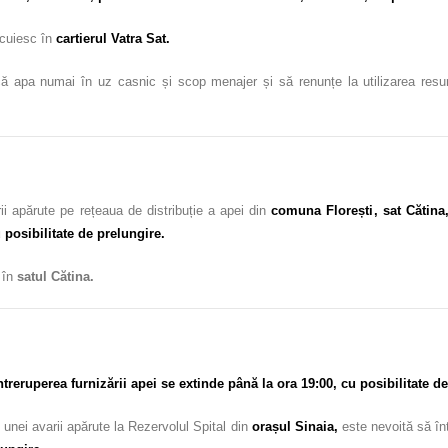
locuiesc în
cartierul Vatra Sat.
ă apa numai în uz casnic și scop menajer și să renunțe la utilizarea resursel
ii apărute pe rețeaua de distribuție a apei din
comuna Florești
, sat Cătina
 posibilitate de prelungire.
c în
satul Cătina.
eruperea furnizării apei se extinde până la ora 19:00, cu posibilitate de
unei avarii apărute la Rezervolul Spital din
orașul Sinaia
,
este nevoită să în