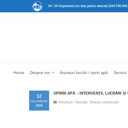
Home
Despre noi
Anunțuri lucrări / opriri apă
Servicii
OPRIRI APĂ – INTERVENȚII, LUCRĂRI Ș
12
DECEMBRIE
Anunturi / Noutati
,
Starea sistemului
2024