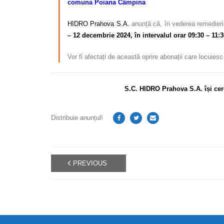
comuna Poiana Câmpina
HIDRO Prahova S.A.
anunță că, în vederea remedierii
– 12 decembrie 2024, în intervalul orar 09:30 – 11:3
Vor fi afectați de această oprire abonații care locuies
S.C. HIDRO Prahova S.A. își cer
Distribuie anunțul!
PREVIOUS