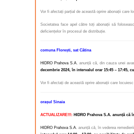
Vor fi afectați parțial de această oprire abonații care 
Societatea face apel către toți abonații să foloseasc
deficiențelor în procesul de distribuție.
comuna Florești, sat Cătina
HIDRO Prahova S.A.
anunță că, din cauza unei avar
decembrie 2024, în intervalul orar 15:45 – 17:45, cu
Vor fi afectați de această oprire abonații care locuies
orașul Sinaia
ACTUALIZARE!!!:
HIDRO Prahova S.A. anunță că într
HIDRO Prahova S.A.
anunță că, în vederea remedierii 