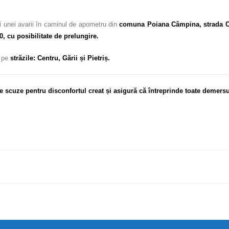
 unei avarii în caminul de apometru din
comuna Poiana Câmpina, strada C
0, cu posibilitate de prelungire.
c pe
străzile: Centru, Gării și Pietriș.
e scuze pentru disconfortul creat și asigură că întreprinde toate demersu