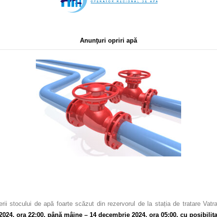
Anunţuri opriri apă
ii stocului de apă foarte scăzut din rezervorul de la stația de tratare Vatr
024, ora 22:00, până mâine – 14 decembrie 2024, ora 05:00, cu posibilita