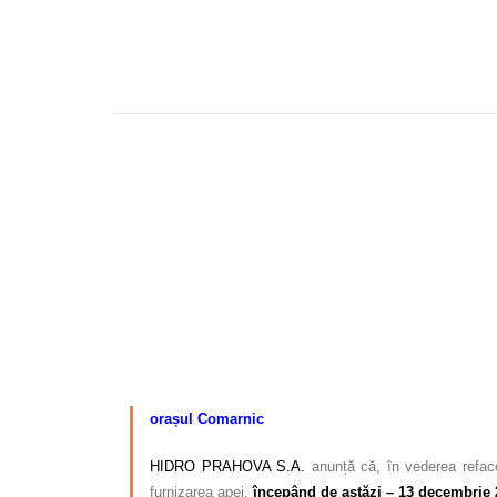
–
orașul Comarnic
HIDRO PRAHOVA S.A.
anunță că, în vederea refacer
furnizarea apei,
începând de astăzi – 13 decembrie 2