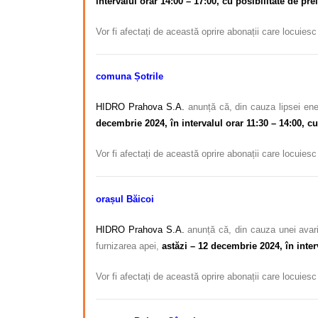
intervalul orar 14:00 – 17:00, cu posibilitate de pre
Vor fi afectați de această oprire abonații care locuies
comuna Șotrile
HIDRO Prahova S.A.
anunță că, din cauza lipsei ener
decembrie 2024, în intervalul orar 11:30 – 14:00, cu
Vor fi afectați de această oprire abonații care locuies
orașul Băicoi
HIDRO Prahova S.A.
anunță că, din cauza unei avari
furnizarea apei,
astăzi – 12 decembrie 2024, în inter
Vor fi afectați de această oprire abonații care locuies