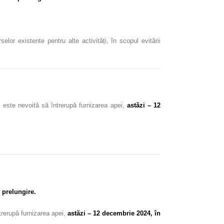
or existente pentru alte activități, în scopul evitării
,
este nevoită să întrerupă furnizarea apei,
astăzi – 12
 prelungire.
trerupă furnizarea apei,
astăzi – 12 decembrie 2024, în