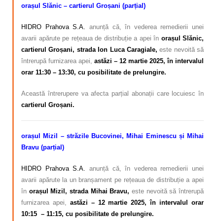
orașul Slănic – cartierul Groșani (parțial)
HIDRO Prahova S.A.
anunță că, în vederea remedierii unei
avarii apărute pe rețeaua de distribuție a apei în
orașul Slănic,
cartierul Groșani, strada Ion Luca Caragiale,
este nevoită să
întrerupă furnizarea apei,
astăzi – 12 martie 2025, în intervalul
orar 11:30 – 13:30, cu posibilitate de prelungire.
Această întrerupere va afecta parțial abonații care locuiesc în
cartierul Groșani.
orașul Mizil – străzile Bucovinei, Mihai Eminescu și Mihai
Bravu (parțial)
HIDRO Prahova S.A.
anunță că, în vederea remedierii unei
avarii apărute la un branșament pe rețeaua de distribuție a apei
în
orașul Mizil, strada Mihai Bravu,
este nevoită să întrerupă
furnizarea apei,
astăzi – 12 martie 2025, în intervalul orar
10:15 – 11:15, cu posibilitate de prelungire.