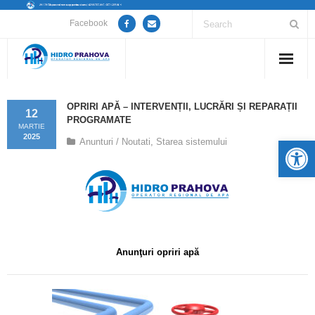
Facebook
Home
OPRIRI APĂ – INTERVENȚII, LUCRĂRI ȘI REPARAȚII
12
PROGRAMATE
Despre noi
MARTIE
2025
De
Anunturi / Noutati
,
Starea sistemului
Anunțuri lucrări / opriri apă
Servicii
Utile
Anunţuri opriri apă
Guvernanță Corporativă
Informații de interes public