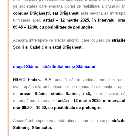
de societatea care execută lucrări de reabilitare a drumului în
comuna Drăgănești, sat Drăgănești
este nevoită să întrerupă
furnizarea apei,
astăzi – 12 martie 2025, în intervalul orar
09:45 – 12:00, cu posibilitate de prelungire.
Această întrerupere va afecta abonații care locuiesc pe
străzile
Școlii și Cadalic din satul Drăgănești.
orașul Slănic – străzile Salinei și Slănicului
HIDRO Prahova S.A.
anunță că, în vederea remedierii unei
avarii apărute la un branșament pe rețeaua de distribuție a apei
în
orașul Slănic, strada Salinei, nr.5,
este nevoită să
întrerupă furnizarea apei,
astăzi – 12 martie 2025, în intervalul
orar 09:30 – 10:30, cu posibilitate de prelungire.
Această întrerupere va afecta abonații care locuiesc pe
străzile
Salinei și Slănicului.