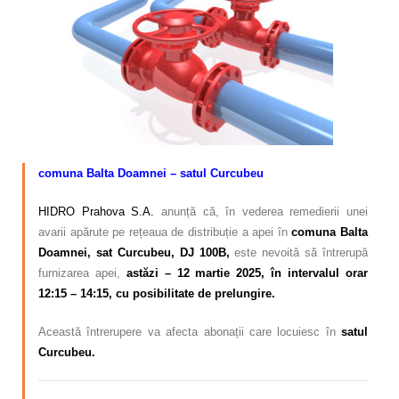
Calitatea apei
Comunicare
Contact
comuna Balta Doamnei – satul Curcubeu
HIDRO Prahova S.A.
anunță că, în vederea remedierii unei
avarii apărute pe rețeaua de distribuție a apei în
comuna Balta
Doamnei, sat Curcubeu, DJ 100B,
este nevoită să întrerupă
furnizarea apei,
astăzi – 12 martie 2025, în intervalul orar
12:15 – 14:15, cu posibilitate de prelungire.
Această întrerupere va afecta abonații care locuiesc în
satul
Curcubeu.