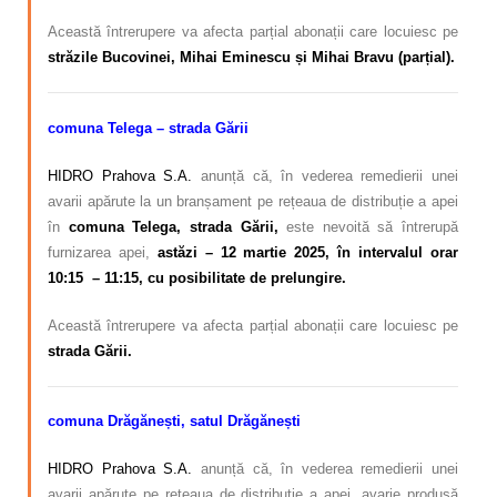
Această întrerupere va afecta parțial abonații care locuiesc pe
străzile Bucovinei, Mihai Eminescu și Mihai Bravu (parțial).
comuna Telega – strada Gării
HIDRO Prahova S.A.
anunță că, în vederea remedierii unei
avarii apărute la un branșament pe rețeaua de distribuție a apei
în
comuna Telega, strada Gării,
este nevoită să întrerupă
furnizarea apei,
astăzi – 12 martie 2025, în intervalul orar
10:15 – 11:15, cu posibilitate de prelungire.
Această întrerupere va afecta parțial abonații care locuiesc pe
strada Gării.
comuna Drăgănești, satul Drăgănești
HIDRO Prahova S.A.
anunță că, în vederea remedierii unei
avarii apărute pe rețeaua de distribuție a apei, avarie produsă