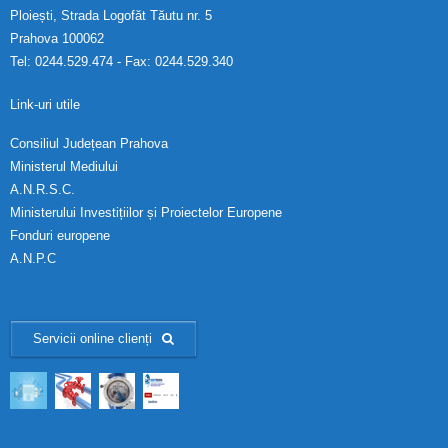
Ploiești, Strada Logofăt Tăutu nr. 5
Prahova 100062
Tel: 0244.529.474 - Fax: 0244.529.340
Link-uri utile
Consiliul Județean Prahova
Ministerul Mediului
A.N.R.S.C.
Ministerului Investițiilor și Proiectelor Europene
Fonduri europene
A.N.P.C
Servicii online clienți