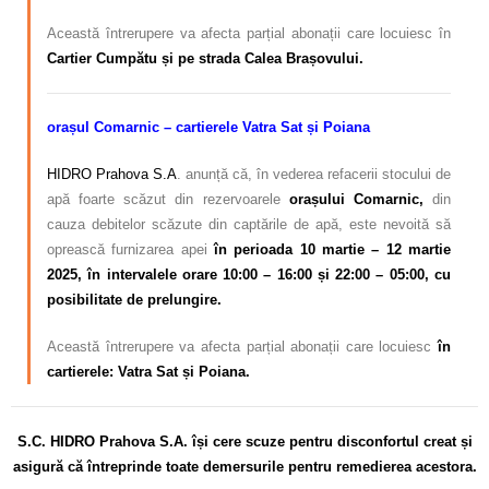
Această întrerupere va afecta parțial abonații care locuiesc în
Cartier Cumpătu și pe strada Calea Brașovului
.
orașul Comarnic – cartierele Vatra Sat și Poiana
HIDRO Prahova S.A
. anunță că, în vederea refacerii stocului de
apă foarte scăzut din rezervoarele
orașului Comarnic,
din
cauza debitelor scăzute din captările de apă, este nevoită să
oprească furnizarea apei
în perioada 10 martie – 12 martie
2025, în intervalele orare 10:00 – 16:00 și 22:00 – 05:00, cu
posibilitate de prelungire.
Această întrerupere va afecta parțial abonații care locuiesc
în
cartierele: Vatra Sat și Poiana.
S.C. HIDRO Prahova S.A. își cere scuze pentru disconfortul
creat și
asigură că întreprinde toate demersurile pentru remedierea acestora.