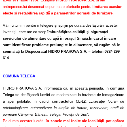
Izvor și Platou Izvor
. Echipele
HIDRO PRAHOVA S.A.
și ale
antreprenorului desemnat depun toate eforturile pentru
limitarea acestor
efecte
și
restabilirea rapidă a parametrilor normali de furnizare
.
Vă mulțumim pentru înțelegere și sprijin pe durata desfășurării acestei
investiții, care are ca scop
îmbunătățirea calității și siguranței
serviciului de alimentare cu apă în orașul Sinaia
.
În cazul în care
sunt identificate probleme prelungite în alimentare, vă rugăm să le
semnalați la Dispeceratul HIDRO PRAHOVA S.A. – telefon 0724 299
614.
COMUNA TELEGA
HIDRO PRAHOVA S.A. informează că, în această perioadă, în
comuna
Telega
se desfășoară lucrări de modernizare la bazinele de înmagazinare
a apei potabile, în cadrul
contractului CL-12
:
„Execuție lucrări de
retehnologizare, automatizare la stațiile de tratare, rezervoare, stații de
pompare Câmpina, Bănești, Telega, Provița de Sus”.
Pe durata acestor lucrări,
în zonele mai înalte ale localității pot apărea