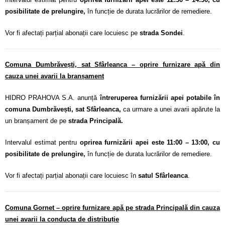
posibilitate de prelungire,
în funcție de durata lucrărilor de remediere.
Vor fi afectați parțial abonații care locuiesc pe
strada Sondei
.
Comuna Dumbrăvești, sat Sfârleanca – oprire furnizare apă din
cauza unei avarii la branșament
HIDRO PRAHOVA S.A. anunță
întreruperea furnizării apei potabile în
comuna Dumbrăvești, sat Sfârleanca,
ca urmare a unei avarii apărute la
un branșament de pe
strada Principală.
Intervalul estimat pentru
oprirea furnizării apei este 11:00 – 13:00, cu
posibilitate de prelungire,
în funcție de durata lucrărilor de remediere.
Vor fi afectați parțial abonații care locuiesc în
satul Sfârleanca
.
Comuna Gornet – oprire furnizare apă pe strada Principală din cauza
unei avarii la conducta de distribuție