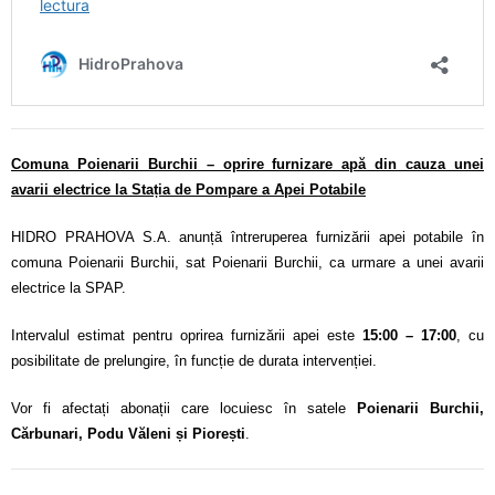
Comuna Poienarii Burchii – oprire furnizare apă din cauza unei
avarii electrice la Stația de Pompare a Apei Potabile
HIDRO PRAHOVA S.A. anunță întreruperea furnizării apei potabile în
comuna Poienarii Burchii, sat Poienarii Burchii, ca urmare a unei avarii
electrice la SPAP.
Intervalul estimat pentru oprirea furnizării apei este
15:00 – 17:00
, cu
posibilitate de prelungire, în funcție de durata intervenției.
Vor fi afectați abonații care locuiesc în satele
Poienarii Burchii,
Cărbunari, Podu Văleni și Piorești
.