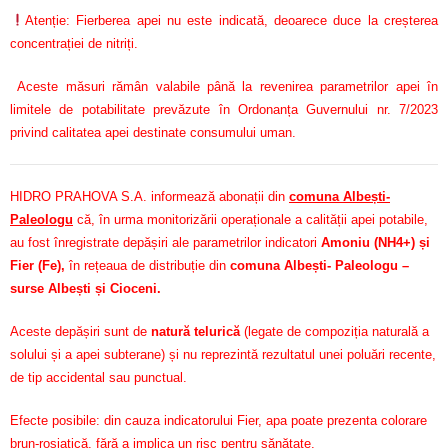
Atenție: Fierberea apei nu este indicată, deoarece duce la creșterea
concentrației de nitriți.
Aceste măsuri rămân valabile până la revenirea parametrilor apei în
limitele de potabilitate prevăzute în Ordonanța Guvernului nr. 7/2023
privind calitatea apei destinate consumului uman.
HIDRO PRAHOVA S.A. informează abonații din
comuna Albești-
Paleologu
că, în urma monitorizării operaționale a calității apei potabile,
au fost înregistrate depășiri ale parametrilor indicatori
Amoniu (NH4+) și
Fier (Fe)
,
în rețeaua de distribuție din
comuna Albești- Paleologu –
surse Albești și Cioceni.
Aceste depășiri sunt de
natură telurică
(legate de compoziția naturală a
solului și a apei subterane) și nu reprezintă rezultatul unei poluări recente,
de tip accidental sau punctual.
Efecte posibile: din cauza indicatorului Fier, apa poate prezenta colorare
brun-roșiatică, fără a implica un risc pentru sănătate.