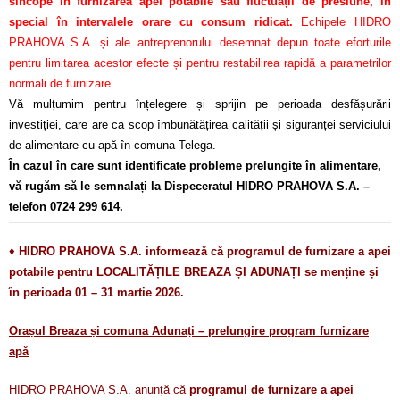
sincope în furnizarea apei potabile sau fluctuații de presiune, în
special în intervalele orare cu consum ridicat.
Echipele HIDRO
PRAHOVA S.A. și ale antreprenorului desemnat depun toate eforturile
pentru limitarea acestor efecte și pentru restabilirea rapidă a parametrilor
normali de furnizare.
Vă mulțumim pentru înțelegere și sprijin pe perioada desfășurării
investiției, care are ca scop îmbunătățirea calității și siguranței serviciului
de alimentare cu apă în comuna Telega.
În cazul în care sunt identificate probleme prelungite în alimentare,
vă rugăm să le semnalați la Dispeceratul HIDRO PRAHOVA S.A. –
telefon 0724 299 614.
♦
HIDRO PRAHOVA S.A. informează că programul de furnizare a apei
potabile pentru LOCALITĂȚILE BREAZA ȘI ADUNAȚI se menține și
în perioada 01 – 31 martie 2026.
Orașul Breaza și comuna Adunați – prelungire program furnizare
apă
HIDRO PRAHOVA S.A. anunță că
programul de furnizare a apei