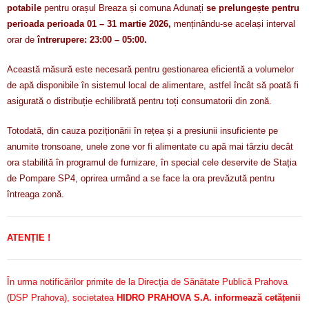
potabile
pentru orașul Breaza și comuna Adunați
se prelungește pentru
perioada perioada 01 – 31 martie 2026,
menținându-se același interval
orar de
întrerupere: 23:00 – 05:00.
Această măsură este necesară pentru gestionarea eficientă a volumelor
de apă disponibile în sistemul local de alimentare, astfel încât să poată fi
asigurată o distribuție echilibrată pentru toți consumatorii din zonă.
Totodată, din cauza poziționării în rețea și a presiunii insuficiente pe
anumite tronsoane, unele zone vor fi alimentate cu apă mai târziu decât
ora stabilită în programul de furnizare, în special cele deservite de Stația
de Pompare SP4, oprirea urmând a se face la ora prevăzută pentru
întreaga zonă.
ATENȚIE !
În urma notificărilor primite de la Direcția de Sănătate Publică Prahova
(DSP Prahova), societatea
HIDRO PRAHOVA S.A. informează cetățenii