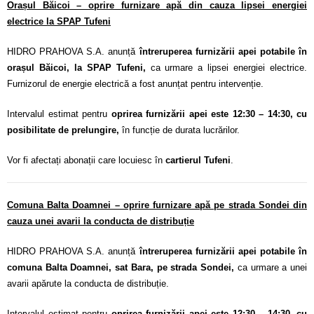
Orașul Băicoi – oprire furnizare apă din cauza lipsei energiei
electrice la SPAP Tufeni
HIDRO PRAHOVA S.A. anunță
întreruperea furnizării apei potabile în
orașul Băicoi, la SPAP Tufeni,
ca urmare a lipsei energiei electrice.
Furnizorul de energie electrică a fost anunțat pentru intervenție.
Intervalul estimat pentru
oprirea furnizării apei este 12:30 – 14:30, cu
posibilitate de prelungire,
în funcție de durata lucrărilor.
Vor fi afectați abonații care locuiesc în
cartierul Tufeni
.
Comuna Balta Doamnei – oprire furnizare apă pe strada Sondei din
cauza unei avarii la conducta de distribuție
HIDRO PRAHOVA S.A. anunță
întreruperea furnizării apei potabile în
comuna Balta Doamnei, sat Bara, pe strada Sondei,
ca urmare a unei
avarii apărute la conducta de distribuție.
Intervalul estimat pentru
oprirea furnizării apei este 12:30 – 14:30, cu