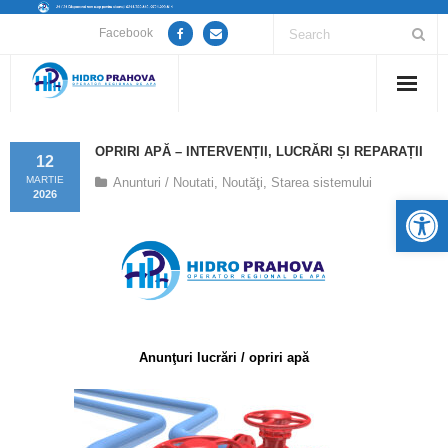
Facebook
Home
OPRIRI APĂ – INTERVENȚII, LUCRĂRI ȘI REPARAȚII
12
Despre noi
MARTIE
Anunturi / Noutati
,
Noutăţi
,
Starea sistemului
2026
De
Anunțuri lucrări / opriri apă
Servicii
Utile
Anunţuri lucrări / opriri apă
Guvernanță Corporativă
Informații de interes public