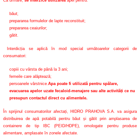
Ca urmare,
se interzice utilizarea
apei pentru:
băut;
prepararea formulelor de lapte reconstituit;
prepararea ceaiurilor;
gătit.
Interdicția se aplică în mod special următoarelor categorii de
consumatori:
copiii cu vârsta de până la 3 ani;
femeile care alăptează;
persoanele vârstnice.
Apa poate fi utilizată pentru spălare,
evacuarea apelor uzate fecaloid-menajere sau alte activități ce nu
presupun contactul direct cu alimentele.
În sprijinul consumatorilor afectați, HIDRO PRAHOVA S.A. va asigura
distribuirea de apă potabilă pentru băut și gătit prin amplasarea de
containere de tip IBC (PEID/HDPE), omologate pentru produse
alimentare, amplasate în zonele afectate.