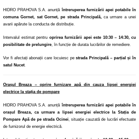
HIDRO PRAHOVA S.A. anunță
întreruperea furnizării apei potabile în
comuna Gornet, sat Gornet, pe strada Principală,
ca urmare a unei
avarii apărute la conducta de distribuție.
Intervalul estimat pentru
oprirea furnizării apei este 10:30 – 14:30, cu
posibilitate de prelungire
, în funcție de durata lucrărilor de remediere.
Vor fi afectați abonații care locuiesc pe
strada Principală – parțial și în
satul Nucet
.
Orașul Breaza – oprire furnizare apă din cauza lipsei energiei
electrice la stația de pompare
HIDRO PRAHOVA S.A. anunță
întreruperea furnizării apei potabile în
orașul Breaza, ca urmare a lipsei energiei electrice la Stația de
Pompare Apă de pe strada Ocinei
, situație cauzată de lucrări efectuate
de furnizorul de energie electrică.