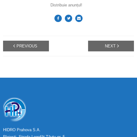
Distribuie anunțul!
PREVIOUS
NEXT
HIDRO Prahova S.A.
Ploiești, Strada Logofăt Tăutu nr. 5