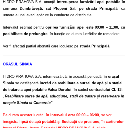
HIDRO PRAHOVA S.A. anunță
întreruperea furnizării apei potabile în
comuna Dumbrăvești, sat Plopeni Sat, pe strada Principală,
ca
urmare a unei avarii apărute la conducta de distribuție.
Intervalul estimat pentru
oprirea furnizării apei este 09:00 – 11:00, cu
posibilitate de prelungire,
în funcție de durata lucrărilor de remediere.
Vor fi afectați parțial abonații care locuiesc pe
strada Principală
.
ORAȘUL SINAIA
HIDRO PRAHOVA S.A. informează că, în această perioadă, în
orașul
Sinaia
se desfășoară
lucrări de reabilitare a sursei de apă și a stației
de tratare a apei potabile Valea Dorului
, în cadrul
contractului CL-13:
„Reabilitare surse de apă, aducțiune, stații de tratare și rezervoare în
orașele Sinaia și Comarnic”
.
Pe durata acestor lucrări,
în intervalul orar 00:00 – 06:00
, se vor
înregistra
lipsă de apă potabilă și fluctuații de presiune
, în
cartierelor