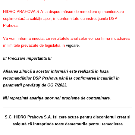
HIDRO PRAHOVA S.A. a dispus măsuri de remediere și monitorizare
suplimentară a calității apei, în conformitate cu instrucțiunile DSP
Prahova.
Vă vom informa imediat ce rezultatele analizelor vor confirma încadrarea
în limitele prevăzute de legislația în
vigoare.
!!! Precizare importantă !!!
Afișarea zilnică a acestor informări este realizată în baza
recomandărilor DSP Prahova până la confirmarea încadrării în
parametrii prevăzuți de OG 7/2023.
NU reprezintă apariția unor noi probleme de contaminare.
S.C. HIDRO Prahova S.A. își cere scuze pentru disconfortul
creat și
asigură că întreprinde toate demersurile pentru remedierea