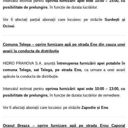
Intervalul estimat pentru
oprirea furnizării apei este 10:00 – 15:00, cu
posibilitate de prelungire
, în funcție de durata lucrărilor.
Vor fi afectați parțial abonații care locuiesc pe străzile
Surdești și
Ocinei
.
Comuna Telega – oprire furnizare apă pe strada Ene din cauza unei
avarii la conducta de distribuție
HIDRO PRAHOVA S.A. anunță
întreruperea furnizării apei potabile în
comuna Telega, sat Telega, pe strada Ene,
ca urmare a unei avarii
apărute la conducta de distribuție.
Intervalul estimat pentru
oprirea furnizării apei este 10:00 – 13:00, cu
posibilitate de prelungire,
în funcție de durata lucrărilor de remediere.
Vor fi afectați abonații care locuiesc pe străzile
Zapodie și Ene
.
Orașul Breaza – oprire furnizare apă pe strada Erou Caporal