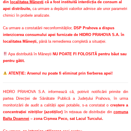
din
localitatea Mănești
că a fost instituită interdicția de consum al
apei distribuite,
ca urmare a depășirii valorilor admise ale unor parametri
chimici în probele analizate.
Ca urmare a constatării neconformităților,
DSP Prahova a dispus
interzicerea consumului apei furnizate de HIDRO PRAHOVA S.A. în
localitatea Mănești,
până la remedierea completă a situației.
Apa distribuită în Mănești
NU POATE FI FOLOSITĂ pentru băut sau
pentru gătit.
ATENȚIE: Arsenul nu poate fi eliminat prin fierberea apei!
HIDRO PRAHOVA S.A. informează că, potrivit notificării primite din
partea Direcției de Sănătate Publică a Județului Prahova, în urma
monitorizării de audit a calității apei potabile, s-a constatat o
creștere a
concentrației nitriților (azotiților)
în rețeaua de distribuție din
comuna
Balta Doamnei
– zona Cișmea Peco, sat Lacul Turcului.