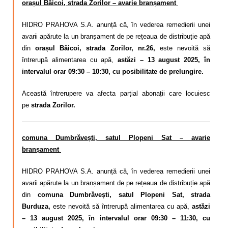
orașul Băicoi, strada Zorilor – avarie branșament
HIDRO PRAHOVA S.A. anunță că, în vederea remedierii unei
avarii apărute la un branșament de pe rețeaua de distribuție apă
din
orașul Băicoi, strada Zorilor, nr.26,
este nevoită să
întrerupă alimentarea cu apă,
astăzi – 13 august 2025, în
intervalul orar 09:30 – 10:30, cu posibilitate de prelungire.
Această întrerupere va afecta parțial abonații care locuiesc
pe
strada Zorilor.
comuna Dumbrăvești, satul Plopeni Sat – avarie
branșament
HIDRO PRAHOVA S.A. anunță că, în vederea remedierii unei
avarii apărute la un branșament de pe rețeaua de distribuție apă
din
comuna Dumbrăvești, satul Plopeni Sat, strada
Burduza,
este nevoită să întrerupă alimentarea cu apă,
astăzi
– 13 august 2025, în intervalul orar 09:30 – 11:30, cu