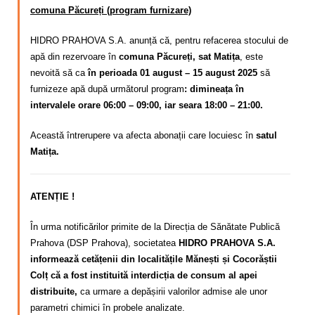
comuna Păcureți (program furnizare)
HIDRO PRAHOVA S.A. anunță că, pentru refacerea stocului de
apă din rezervoare în
comuna Păcureți, sat Matița
, este
nevoită să ca
în perioada 01 august – 15 august 2025
să
furnizeze apă după următorul program
: dimineața în
intervalele orare 06:00 – 09:00, iar seara 18:00 – 21:00.
Această întrerupere va afecta abonații care locuiesc în
satul
Matița.
ATENȚIE !
În urma notificărilor primite de la Direcția de Sănătate Publică
Prahova (DSP Prahova), societatea
HIDRO PRAHOVA S.A.
informează cetățenii din localitățile Mănești și Cocorăștii
Colț că a fost instituită interdicția de consum al apei
distribuite,
ca urmare a depășirii valorilor admise ale unor
parametri chimici în probele analizate.