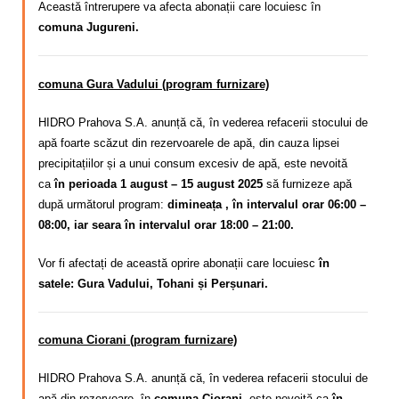
Această întrerupere va afecta abonații care locuiesc în
comuna Jugureni.
comuna Gura Vadului (program furnizare)
HIDRO Prahova S.A. anunță că,
în vederea refacerii stocului de
apă foarte scăzut din rezervoarele de apă, din cauza lipsei
precipitațiilor și a unui consum excesiv de apă
, este nevoită
ca
în perioada 1 august – 15 august 2025
să furnizeze apă
după următorul program:
dimineața , în intervalul orar 06:00 –
08:00, iar seara în intervalul orar 18:00 – 21:00.
Vor fi afectați de această oprire abonații care locuiesc
în
satele: Gura Vadului, Tohani și Perșunari.
comuna Ciorani (program furnizare)
HIDRO Prahova S.A. anunță că, în vederea refacerii stocului de
apă din rezervoare, în
comuna Ciorani
, este nevoită ca
în