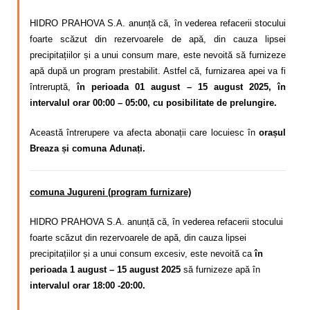
HIDRO PRAHOVA S.A. anunță că, în vederea refacerii stocului
foarte scăzut din rezervoarele de apă, din cauza lipsei
precipitațiilor și a unui consum mare,
este nevoită să
furnizeze
apă după un program
prestabilit. Astfel că,
furnizarea apei va fi
întreruptă,
în perioada 01 august – 15 august 2025, în
intervalul orar 00:00 – 05:00, cu posibilitate de prelungire.
Această întrerupere va afecta abonații care locuiesc în
orașul
Breaza și
comuna Adunați.
comuna Jugureni (program furnizare)
HIDRO PRAHOVA S.A. anunță că, în vederea refacerii stocului
foarte scăzut din rezervoarele de apă, din cauza lipsei
precipitațiilor și a unui consum excesiv, este nevoită ca
în
perioada 1 august – 15 august 2025
să furnizeze apă în
intervalul orar 18:00 -20:00.