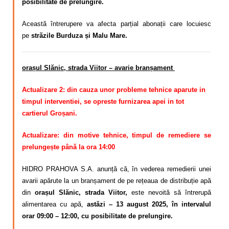
posibilitate de prelungire.
Această întrerupere va afecta parțial abonații care locuiesc
pe
străzile Burduza și Malu Mare.
orașul Slănic, strada Viitor – avarie branșament
Actualizare 2: din cauza unor probleme tehnice aparute in
timpul interventiei, se opreste furnizarea apei in tot
cartierul Groșani.
Actualizare: din motive tehnice, timpul de remediere se
prelungește până la ora 14:00
HIDRO PRAHOVA S.A. anunță că, în vederea remedierii unei
avarii apărute la un branșament de pe rețeaua de distribuție apă
din
orașul Slănic, strada Viitor,
este nevoită să întrerupă
alimentarea cu apă,
astăzi – 13 august 2025, în intervalul
orar 09:00 – 12:00, cu posibilitate de prelungire.