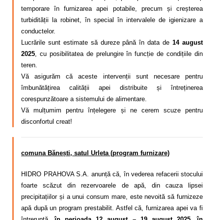
temporare în furnizarea apei potabile, precum și creșterea
turbidității la robinet, în special în intervalele de igienizare a
conductelor.
Lucrările sunt estimate să dureze până în data de
14 august
2025
, cu posibilitatea de prelungire în funcție de condițiile din
teren.
Vă asigurăm că aceste intervenții sunt necesare pentru
îmbunătățirea calității apei distribuite și întreținerea
corespunzătoare a sistemului de alimentare.
Vă mulțumim pentru înțelegere și ne cerem scuze pentru
disconfortul creat!
comuna Bănești, satul Urleta (program furnizare)
HIDRO PRAHOVA S.A. anunță că, în vederea refacerii stocului
foarte scăzut din rezervoarele de apă, din cauza lipsei
precipitațiilor și a unui consum mare,
este nevoită să
furnizeze
apă după un program
prestabilit. Astfel că,
furnizarea apei va fi
întreruptă,
în perioada 12 august – 19 august 2025, în