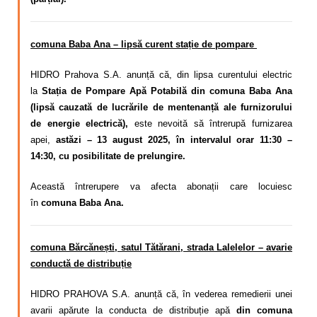
comuna Baba Ana – lipsă curent stație de pompare
HIDRO Prahova S.A. anunță că, din lipsa curentului electric
la
Stația de Pompare Apă Potabilă din comuna Baba Ana
(lipsă cauzată de lucrările de mentenanță ale furnizorului
de energie electrică),
este nevoită să întrerupă furnizarea
apei,
astăzi – 13 august 2025, în intervalul orar 11:30 –
14:30, cu posibilitate de prelungire.
Această întrerupere va afecta abonații care locuiesc
în
comuna Baba Ana.
comuna Bărcănești, satul Tătărani, strada Lalelelor – avarie
conductă de distribuție
HIDRO PRAHOVA S.A. anunță că, în vederea remedierii unei
avarii apărute la conducta de distribuție apă
din comuna