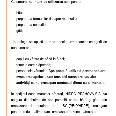
Ca urmare,
se interzice utilizarea
apei pentru:
băut;
prepararea formulelor de lapte reconstituit;
prepararea ceaiurilor;
gătit.
Interdicția se aplică în mod special următoarelor categorii de
consumatori:
copiii cu vârsta de până la 3 ani;
femeile care alăptează;
persoanele vârstnice.
Apa poate fi utilizată pentru spălare,
evacuarea apelor uzate fecaloid-menajere sau alte
activități ce nu presupun contactul direct cu alimentele.
În sprijinul consumatorilor afectați, HIDRO PRAHOVA S.A. va
asigura distribuirea de apă potabilă pentru băut și gătit prin
amplasarea de containere de tip IBC (PEID/HDPE), omologate
pentru produse alimentare, amplasate în zonele afectate.