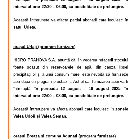
intervalul orar 22:30 – 06:00, cu posibilitate de prelungire.
Această întrerupere va afecta parțial abonații care locuiesc în
satul Urleta.
orașul Urlați (program furnizare)
HIDRO PRAHOVA S.A. anunță că, în vederea refacerii stocului
foarte scăzut din rezervoarele de apă, din cauza lipsei
precipitațiilor și a unui consum mare,
este nevoită să
furnizeze
apă după un program
prestabilit. Astfel că,
furnizarea apei va fi
întreruptă,
în perioada 12 august – 18 august 2025, în
intervalul orar 22:00 – 08:00, cu posibilitate de prelungire.
Această întrerupere va afecta abonații care locuiesc în
zonele
Valea Urloii și Valea Seman.
orașul Breaza și comuna Adunați (program furnizare)