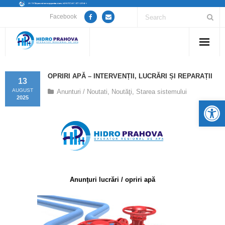
Facebook
Home
OPRIRI APĂ – INTERVENȚII, LUCRĂRI ȘI REPARAȚII
13
Despre noi
AUGUST
Anunturi / Noutati
,
Noutăţi
,
Starea sistemului
2025
De
Anunțuri lucrări / opriri apă
Servicii
Utile
Anunţuri lucrări / opriri apă
Guvernanță Corporativă
Informații de interes public