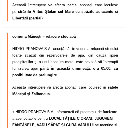
Această întrerupere va afecta parțial abonații care locuiesc
pe
străzile Viitor, Ștefan cel Mare cu străzile adiacente și
Libertății (parțial).
comuna Mănești – refacere stoc apă
HIDRO PRAHOVA S.A. anunță că, în vederea refacerii stocului
foarte scăzut din rezervoarele de apă, din cauza lipsei
precipitațiilor și a unui consum mare,
este nevoită să întrerupă
furnizarea apei
până în această dimineață, ora 05:00, cu
posibilitate de prelungire.
Această întrerupere va afecta abonații care locuiesc în
satele
Mănești și Zalhanaua.
♦
HIDRO PRAHOVA S.A. informează că programul de furnizare
a apei potabile pentru
LOCALITĂȚILE CIORANI, JUGURENI,
FÂNTÂNELE, VADU SĂPAT ȘI GURA VADULUI
se menține și