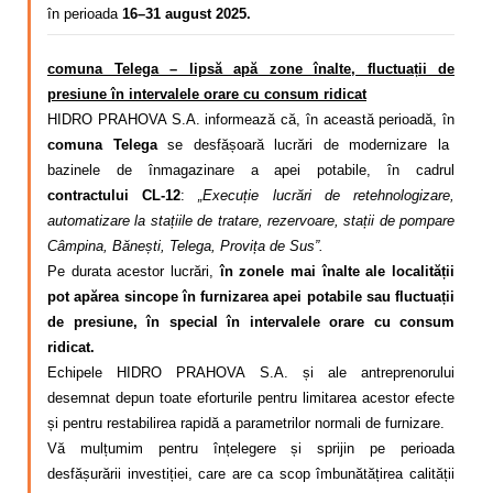
în perioada
16–31 august 2025.
comuna Telega – lipsă apă zone înalte, fluctuații de
presiune în intervalele orare cu consum ridicat
HIDRO PRAHOVA S.A. informează că, în această perioadă, în
comuna Telega
se desfășoară lucrări de modernizare la
bazinele de înmagazinare a apei potabile, în cadrul
contractului CL-12
:
„Execuție lucrări de retehnologizare,
automatizare la stațiile de tratare, rezervoare, stații de pompare
Câmpina, Bănești, Telega, Provița de Sus”.
Pe durata acestor lucrări,
în zonele mai înalte ale localității
pot apărea sincope în furnizarea apei potabile sau fluctuații
de presiune, în special în intervalele orare cu consum
ridicat.
Echipele HIDRO PRAHOVA S.A. și ale antreprenorului
desemnat depun toate eforturile pentru limitarea acestor efecte
și pentru restabilirea rapidă a parametrilor normali de furnizare.
Vă mulțumim pentru înțelegere și sprijin pe perioada
desfășurării investiției, care are ca scop îmbunătățirea calității