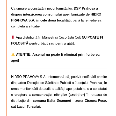
Ca urmare a constatării neconformităților,
DSP Prahova a
dispus interzicerea consumului apei furnizate de HIDRO
PRAHOVA S.A. în cele două localități,
până la remedierea
completă a situației.
Apa distribuită în Mănești și Cocorăștii Colț
NU POATE FI
FOLOSITĂ pentru băut sau pentru gătit.
ATENȚIE: Arsenul nu poate fi eliminat prin fierberea
apei!
HIDRO PRAHOVA S.A. informează că, potrivit notificării primite
din partea Direcției de Sănătate Publică a Județului Prahova, în
urma monitorizării de audit a calității apei potabile, s-a constatat
o
creștere a concentrației nitriților (azotiților)
în rețeaua de
distribuție din
comuna Balta Doamnei – zona Cișmea Peco,
sat Lacul Turcului.