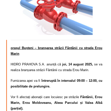
Calitatea apei
Comunicare
Contact
orașul Bușteni – branșarea străzii Fântânii cu strada Erou
Marin
HIDRO PRAHOVA S.A. anunță că
joi, 14 august 2025,
se va
realiza branșarea străzii Fântânii cu strada Erou Marin.
Furnizarea apei va fi
întreruptă în intervalul 09:00 – 12:00, cu
posibilitate de prelungire.
Vor fi afectați abonații care locuiesc pe străzile
Fântânii, Erou
Marin, Erou Moldoveanu, Aleea Parcului și Valea Albă
(parțial).