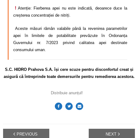
Atenție: Fierberea apei nu este indicată, deoarece duce la
creșterea concentrației de nitriți.
Aceste măsuri rămân valabile până la revenirea parametrilor
apei în limitele de potabilitate prevăzute în Ordonanța
Guvernului nr. 7/2023 privind calitatea apei destinate
consumului uman.
S.C. HIDRO Prahova S.A. își cere scuze pentru disconfortul
creat și
asigură că întreprinde toate demersurile pentru remedierea acestora.
Distribuie anunțul!
PREVIOUS
NEXT