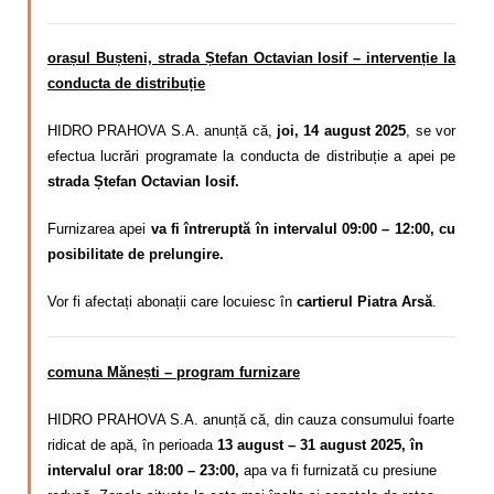
orașul Bușteni, strada Ștefan Octavian Iosif – intervenție la
conducta de distribuție
HIDRO PRAHOVA S.A. anunță că,
joi, 14 august 2025
, se vor
efectua lucrări programate la conducta de distribuție a apei pe
strada Ștefan Octavian Iosif.
Furnizarea apei
va fi întreruptă în intervalul 09:00 – 12:00, cu
posibilitate de prelungire.
Vor fi afectați abonații care locuiesc în
cartierul Piatra Arsă
.
comuna Mănești – program furnizare
HIDRO PRAHOVA S.A. anunță că, din cauza consumului foarte
ridicat de apă, în perioada
13 august – 31 august 2025, în
intervalul orar 18:00 – 23:00,
apa va fi furnizată cu presiune