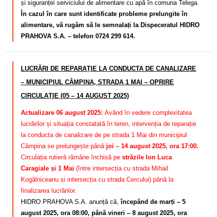
și siguranței serviciului de alimentare cu apă în comuna Telega.
În cazul în care sunt identificate probleme prelungite în
alimentare, vă rugăm să le semnalați la Dispeceratul HIDRO
PRAHOVA S.A. – telefon 0724 299 614.
LUCRĂRI DE REPARAȚIE LA CONDUCTA DE CANALIZARE
– MUNICIPIUL CÂMPINA, STRADA 1 MAI – OPRIRE
CIRCULAȚIE (05 – 14 AUGUST 2025)
Actualizare 06 august 2025:
Având în vedere complexitatea
lucrărilor și situația constatată în teren, intervenția de reparație
la conducta de canalizare de pe strada 1 Mai din municipiul
Câmpina se prelungește până
joi – 14 august 2025, ora 17:00.
Circulația rutieră rămâne închisă pe
străzile Ion Luca
Caragiale și 1 Mai
(între intersecția cu strada Mihail
Kogălniceanu și intersecția cu strada Cercului) până la
finalizarea lucrărilor.
HIDRO PRAHOVA S.A. anunță că,
începând de marți – 5
august 2025, ora 08:00, până vineri – 8 august 2025, ora