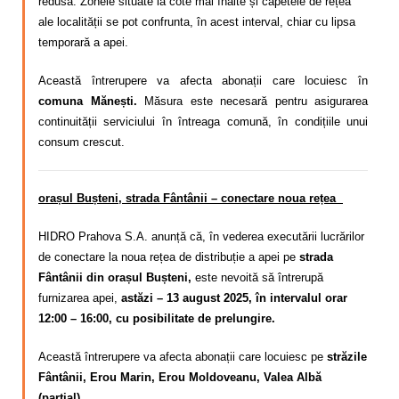
redusă. Zonele situate la cote mai înalte și capetele de rețea
ale localității se pot confrunta, în acest interval, chiar cu lipsa
temporară a apei.
Această întrerupere va afecta abonații care locuiesc în
comuna Mănești.
Măsura este necesară pentru asigurarea
continuității serviciului în întreaga comună, în condițiile unui
consum crescut.
orașul Bușteni, strada Fântânii – conectare noua rețea
HIDRO Prahova S.A. anunță că, în vederea executării lucrărilor
de conectare la noua rețea de distribuție a apei pe
strada
Fântânii din orașul Bușteni,
este nevoită să întrerupă
furnizarea apei,
astăzi – 13 august 2025, în intervalul orar
12:00 – 16:00, cu posibilitate de prelungire.
Această întrerupere va afecta abonații care locuiesc pe
străzile
Fântânii, Erou Marin, Erou Moldoveanu, Valea Albă
(parțial).