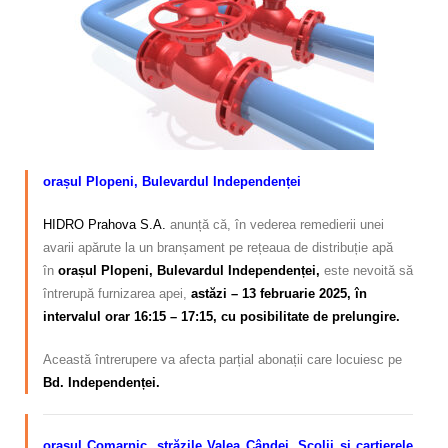
Calitatea apei
Comunicare
Contact
orașul Plopeni, Bulevardul Independenței
HIDRO Prahova S.A.
anunță că, în vederea remedierii unei
avarii apărute la un branșament pe rețeaua de distribuție apă
în
orașul Plopeni, Bulevardul Independenței,
este nevoită să
întrerupă furnizarea apei,
astăzi – 13 februarie 2025, în
intervalul orar 16:15 – 17:15, cu posibilitate de prelungire.
Această întrerupere va afecta parțial abonații care locuiesc pe
Bd. Independenței.
orașul Comarnic, străzile Valea Cândei, Școlii și cartierele