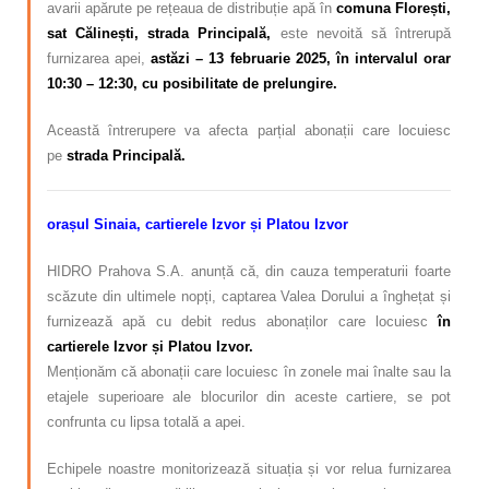
avarii apărute pe rețeaua de distribuție apă în
comuna Florești,
sat Călinești, strada Principală,
este nevoită să întrerupă
furnizarea apei,
astăzi – 13 februarie 2025, în intervalul orar
10:30 – 12:30, cu posibilitate de prelungire.
Această întrerupere va afecta parțial abonații care locuiesc
pe
strada Principală.
orașul Sinaia, cartierele Izvor și Platou Izvor
HIDRO Prahova S.A. anunță că, din cauza temperaturii foarte
scăzute din ultimele nopți, captarea Valea Dorului a înghețat și
furnizează apă cu debit redus abonaților care locuiesc
în
cartierele Izvor și Platou Izvor.
Menționăm că abonații care locuiesc în zonele mai înalte sau la
etajele superioare ale blocurilor din aceste cartiere, se pot
confrunta cu lipsa totală a apei.
Echipele noastre monitorizează situația și vor relua furnizarea