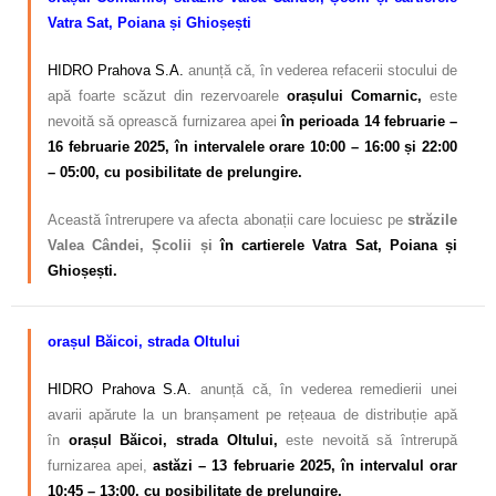
Vatra Sat, Poiana și Ghioșești
HIDRO Prahova S.A.
anunță că, în vederea refacerii stocului de
apă foarte scăzut din rezervoarele
orașului Comarnic,
este
nevoită să oprească furnizarea apei
în perioada 14 februarie –
16
februarie 2025, în intervalele orare 10:00 – 16:00 și 22:00
– 05:00, cu posibilitate de prelungire.
Această întrerupere va afecta abonații care locuiesc pe
străzile
Valea Cândei, Școlii și
în cartierele Vatra Sat, Poiana și
Ghioșești.
orașul Băicoi, strada Oltului
HIDRO Prahova S.A.
anunță că, în vederea remedierii unei
avarii apărute la un branșament pe rețeaua de distribuție apă
în
orașul Băicoi, strada Oltului,
este nevoită să întrerupă
furnizarea apei,
astăzi – 13 februarie 2025, în intervalul orar
10:45 – 13:00, cu posibilitate de prelungire.