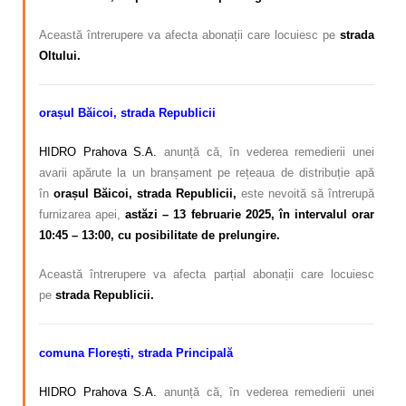
Această întrerupere va afecta abonații care locuiesc pe
strada
Oltului.
orașul Băicoi, strada Republicii
HIDRO Prahova S.A.
anunță că, în vederea remedierii unei
avarii apărute la un branșament pe rețeaua de distribuție apă
în
orașul Băicoi, strada Republicii,
este nevoită să întrerupă
furnizarea apei,
astăzi – 13 februarie 2025, în intervalul orar
10:45 – 13:00, cu posibilitate de prelungire.
Această întrerupere va afecta parțial abonații care locuiesc
pe
strada Republicii.
comuna Florești, strada Principală
HIDRO Prahova S.A.
anunță că, în vederea remedierii unei