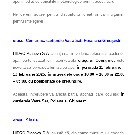
apei imediat ce condițiile meteorologice permit acest lucru.
Ne cerem scuze pentru disconfortul creat și vă mulțumim
pentru înțelegere!
orașul Comarnic, cartierele Vatra Sat, Poiana și Ghioșești
HIDRO Prahova S.A.
anunță că, în vederea refacerii stocului de
apă foarte scăzut din rezervoarele
orașului Comarnic,
este
nevoită să oprească furnizarea apei
în perioada 11 februarie –
13
februarie 2025, în intervalele orare 10:00 – 16:00 și 22:00
– 05:00, cu posibilitate de prelungire.
Această întrerupere va afecta parțial abonații care locuiesc
în
cartierele Vatra Sat, Poiana și Ghioșești.
orașul Sinaia
HIDRO Prahova S.A.
anunță că, din cauza consumului excesiv