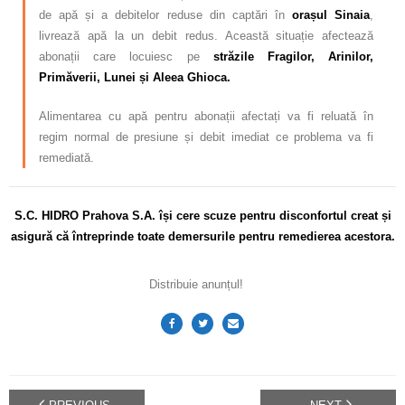
de apă și a debitelor reduse din captări în
orașul Sinaia
,
livrează apă la un debit redus. Această situație afectează
abonații care locuiesc pe
străzile Fragilor, Arinilor,
Primăverii, Lunei și Aleea Ghioca.
Alimentarea cu apă pentru abonații afectați va fi reluată în
regim normal de presiune și debit imediat ce problema va fi
remediată.
S.C. HIDRO Prahova S.A. își cere scuze pentru disconfortul
creat și
asigură că întreprinde toate demersurile pentru remedierea acestora.
Distribuie anunțul!