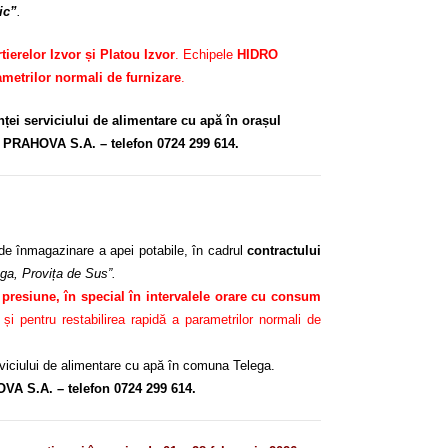
ic”
.
tierelor Izvor și Platou Izvor
. Echipele
HIDRO
ametrilor normali de furnizare
.
anței serviciului de alimentare cu apă în orașul
RO PRAHOVA S.A. – telefon 0724 299 614.
de înmagazinare a apei potabile, în cadrul
contractului
ega, Provița de Sus”.
e presiune, în special în intervalele orare cu consum
 pentru restabilirea rapidă a parametrilor normali de
erviciului de alimentare cu apă în comuna Telega.
OVA S.A. – telefon 0724 299 614.