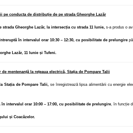
rii pe conducta de distribuție de pe strada Gheorghe Lazăr
e strada Gheorghe Lazăr, la intersecția cu strada 11 Iunie,
s-a produs o ava
întreruptă în intervalul orar 10:30 – 12:30, cu posibilitate de prelungire
pân
orghe Lazăr, 11 Iunie și Tufeni.
r de mentenanță la rețeaua electrică, Stația de Pompare Talii
la Stația de Pompare Talii,
se înregistrează lipsa alimentării cu energie el
ă în intervalul orar 10:00 – 17:00, cu posibilitate de prelungire
, în funcție 
ngului și Coacăzelor.