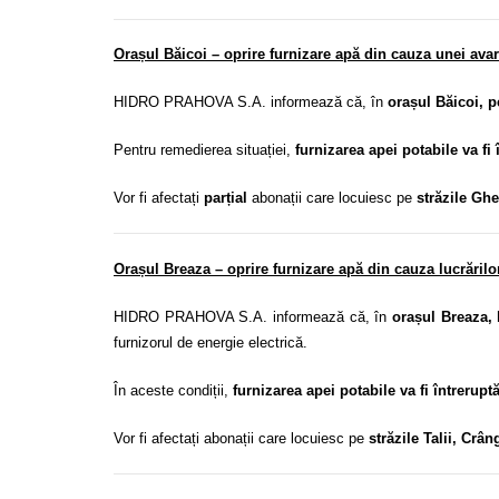
Orașul Băicoi – oprire furnizare apă din cauza unei ava
HIDRO PRAHOVA S.A. informează că, în
orașul Băicoi, p
Pentru remedierea situației,
furnizarea apei potabile va fi 
Vor fi afectați
parțial
abonații care locuiesc pe
străzile Ghe
Orașul Breaza – oprire furnizare apă din cauza lucrărilo
HIDRO PRAHOVA S.A. informează că, în
orașul Breaza, 
furnizorul de energie electrică.
În aceste condiții,
furnizarea apei potabile va fi întrerupt
Vor fi afectați abonații care locuiesc pe
străzile Talii, Crâ