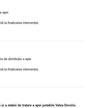
a apei.
ă la finalizarea intervenției.
a de distribuție a apei.
ă la finalizarea intervenției.
 și a stației de tratare a apei potabile Valea Dorului
,