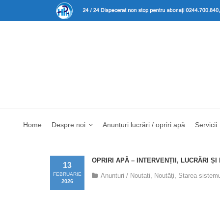
Home
Despre noi
Anunțuri lucrări / opriri apă
Servicii
OPRIRI APĂ – INTERVENȚII, LUCRĂRI ȘI
13
FEBRUARIE
Anunturi / Noutati
,
Noutăţi
,
Starea sistemu
2026