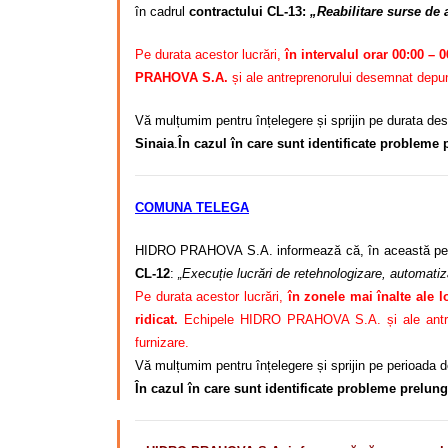
în cadrul
contractului CL-13:
„Reabilitare surse de 
Pe durata acestor lucrări,
în intervalul orar 00:00 – 0
PRAHOVA S.A.
și ale antreprenorului desemnat depun
Vă mulțumim pentru înțelegere și sprijin pe durata desf
Sinaia
.
În cazul în care sunt identificate probleme
COMUNA TELEGA
HIDRO PRAHOVA S.A. informează că, în această per
CL-12
:
„Execuție lucrări de retehnologizare, automatiza
Pe durata acestor lucrări,
în zonele mai înalte ale l
ridicat.
Echipele HIDRO PRAHOVA S.A. și ale antrepre
furnizare.
Vă mulțumim pentru înțelegere și sprijin pe perioada de
În cazul în care sunt identificate probleme prelun