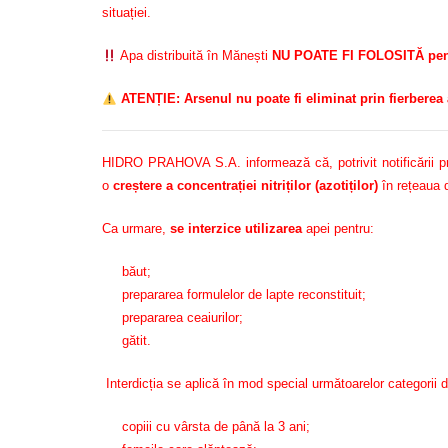
situației.
Apa distribuită în Mănești
NU POATE FI FOLOSITĂ pentr
ATENȚIE: Arsenul nu poate fi eliminat prin fierberea 
HIDRO PRAHOVA S.A. informează că, potrivit notificării prim
o
creștere a concentrației nitriților (azotiților)
în rețeaua d
Ca urmare,
se interzice utilizarea
apei pentru:
băut;
prepararea formulelor de lapte reconstituit;
prepararea ceaiurilor;
gătit.
Interdicția se aplică în mod special următoarelor categorii 
copiii cu vârsta de până la 3 ani;