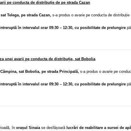
rii pe conducta de distribuție de pe strada Cazan
sat Telega, pe strada Cazan,
s-a produs o avarie pe conducta de distribuție 
întreruptă în intervalul orar 09:30 – 12:30, cu posibilitate de prelungire
pân
 unei avarii pe conducta de distribuție, sat Bobolia
âmpina, sat Bobolia, pe strada Principală,
s-a produs o avarie pe conduct
întreruptă în intervalul orar 09:30 – 12:30, cu posibilitate de prelungire
pân
ioadă, în
orașul Sinaia
se desfășoară
lucrări de reabilitare a sursei de apă