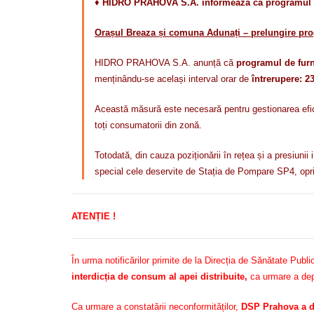
♦
HIDRO PRAHOVA S.A. informează că programul de 
Orașul Breaza și comuna Adunați – prelungire pro
HIDRO PRAHOVA S.A. anunță că
programul de furn
menținându-se același interval orar de
întrerupere: 23
Această măsură este necesară pentru gestionarea eficien
toți consumatorii din zonă.
Totodată, din cauza poziționării în rețea și a presiunii
special cele deservite de Stația de Pompare SP4, opri
ATENȚIE !
În urma notificărilor primite de la Direcția de Sănătate Pu
interdicția de consum al apei distribuite,
ca urmare a depă
Ca urmare a constatării neconformităților,
DSP Prahova a d