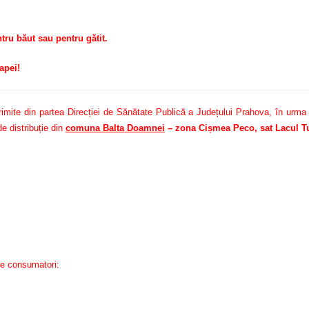
u băut sau pentru gătit.
apei!
ite din partea Direcției de Sănătate Publică a Județului Prahova, în urma mon
e distribuție din
comuna Balta Doamnei
– zona Cișmea Peco, sat Lacul Tu
de consumatori: