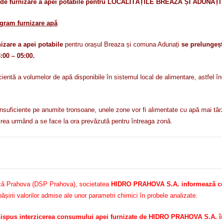
furnizare a apei potabile pentru LOCALITĂȚILE BREAZA ȘI ADUNAȚI se 
gram furnizare apă
izare a apei potabile
pentru orașul Breaza și comuna Adunați
se prelungeșt
:00 – 05:00.
tă a volumelor de apă disponibile în sistemul local de alimentare, astfel încâ
 insuficiente pe anumite tronsoane, unele zone vor fi alimentate cu apă mai târz
rea urmând a se face la ora prevăzută pentru întreaga zonă.
blică Prahova (DSP Prahova), societatea
HIDRO PRAHOVA S.A. informează ce
șirii valorilor admise ale unor parametri chimici în probele analizate.
ispus interzicerea consumului apei furnizate de HIDRO PRAHOVA S.A. în