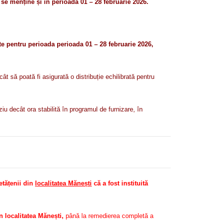
menține și în perioada 01 – 28 februarie 2026.
e pentru perioada perioada 01 – 28 februarie 2026,
t să poată fi asigurată o distribuție echilibrată pentru
iu decât ora stabilită în programul de furnizare, în
tățenii din
localitatea Mănești
că a fost instituită
 localitatea Mănești,
până la remedierea completă a