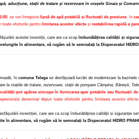
apă, aducțiune, stații de tratare și rezervoare în orașele Sinaia și Comarn
6:00
, se vor înregistra
lipsă de apă potabilă și fluctuații de presiune
, în
car
 toate eforturile pentru
limitarea acestor efecte
și
restabilirea rapidă a par
ășurării acestei investiții, care are ca scop
îmbunătățirea calității și sigur
 prelungite în alimentare, vă rugăm să le semnalați la Dispeceratul HID
ioadă, în
comuna Telega
se desfășoară lucrări de modernizare la bazinele 
re la stațiile de tratare, rezervoare, stații de pompare Câmpina, Bănești, Tel
ocalității pot apărea sincope în furnizarea apei potabile sau fluctuații d
norului desemnat depun toate eforturile pentru limitarea acestor efecte și
sfășurării investiției, care are ca scop îmbunătățirea calității și siguranței s
gite în alimentare, vă rugăm să le semnalați la Dispeceratul HIDRO PRAH