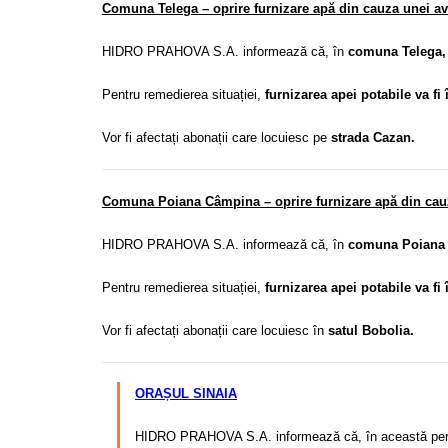
Comuna Telega – oprire furnizare apă din cauza unei ava
HIDRO PRAHOVA S.A. informează că, în
comuna Telega, 
Pentru remedierea situației,
furnizarea apei potabile va fi 
Vor fi afectați abonații care locuiesc pe
strada Cazan.
Comuna Poiana Câmpina – oprire furnizare apă din cauza
HIDRO PRAHOVA S.A. informează că, în
comuna Poiana C
Pentru remedierea situației,
furnizarea apei potabile va fi 
Vor fi afectați abonații care locuiesc în
satul Bobolia.
ORAȘUL SINAIA
HIDRO PRAHOVA S.A. informează că, în această per