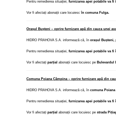
Pentru remedierea situației,
furnizarea apei potabile va fi 
Vor fi afectați abonații care locuiesc
în comuna Fulga.
Orașul Bușteni – oprire furnizare apă din cauza unei ava
HIDRO PRAHOVA S.A. informează că, în
orașul Bușteni, 
Pentru remedierea situației,
furnizarea apei potabile va fi 
Vor fi afectați
parțial
abonații care locuiesc pe
Bulevardul L
Comuna Poiana Câmpina – oprire furnizare apă din cauza
HIDRO PRAHOVA S.A. informează că, în
comuna Poiana C
Pentru remedierea situației,
furnizarea apei potabile va fi 
Vor fi afectați
parțial
abonații care locuiesc pe
strada Piția