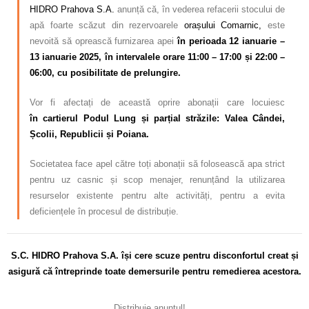
HIDRO Prahova S.A.
anunță că, în vederea refacerii stocului de
apă foarte scăzut din rezervoarele
orașului Comarnic
,
este
nevoită să oprească furnizarea apei
în perioada 12 ianuarie –
13 ianuarie 2025, în intervalele orare 11:00 – 17:00 și 22:00 –
06:00, cu posibilitate de prelungire.
Vor fi afectați de această oprire abonații care locuiesc
în
cartierul Podul Lung și parțial străzile: Valea Cândei,
Școlii, Republicii și Poiana.
Societatea face apel către toți abonații să folosească apa strict
pentru uz casnic și scop menajer, renunțând la utilizarea
resurselor existente pentru alte activități, pentru a evita
deficiențele în procesul de distribuție.
S.C. HIDRO Prahova S.A. își cere scuze pentru disconfortul creat și
asigură că întreprinde toate demersurile pentru remedierea acestora.
Distribuie anunțul!