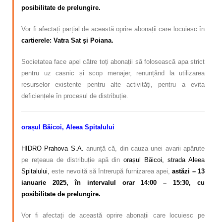
posibilitate de prelungire.
Vor fi afectați parțial de această oprire abonații care locuiesc în
cartierele: Vatra Sat și Poiana.
Societatea face apel către toți abonații să folosească apa strict
pentru uz casnic și scop menajer, renunțând la utilizarea
resurselor existente pentru alte activități, pentru a evita
deficiențele în procesul de distribuție.
orașul Băicoi, Aleea Spitalului
HIDRO Prahova S.A.
anunță că, din cauza unei avarii apărute
pe rețeaua de distribuție apă din
orașul Băicoi, strada Aleea
Spitalului,
este nevoită să întrerupă furnizarea apei,
astăzi – 13
ianuarie 2025, în intervalul orar 14:00 – 15:30, cu
posibilitate de prelungire.
Vor fi afectați de această oprire abonații care locuiesc pe