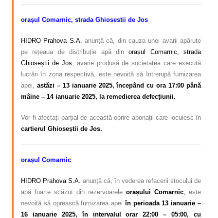
orașul Comarnic, strada Ghiosestii de Jos
HIDRO Prahova S.A.
anunță că, din cauza unei avarii apărute
pe rețeaua de distribuție apă din
orașul Comarnic, strada
Ghioseștii de Jos
, avarie produsă de societatea care execută
lucrări în zona respectivă, este nevoită să întrerupă furnizarea
apei,
astăzi – 13 ianuarie 2025, începând cu ora 17:00 până
mâine – 14 ianuarie 2025, la remedierea defecțiunii.
Vor fi afectați parțial de această oprire abonații care locuiesc în
cartierul Ghioseștii de Jos.
orașul Comarnic
HIDRO Prahova S.A.
anunță că, în vederea refacerii stocului de
apă foarte scăzut din rezervoarele
orașului Comarnic
,
este
nevoită să oprească furnizarea apei
în perioada 13 ianuarie –
16 ianuarie 2025, în intervalul orar 22:00 – 05:00, cu