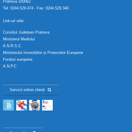
Prahova 100062
Tel: 0244.529.474 - Fax: 0244.529.340
Link-uri utile
Consiliul Județean Prahova
Ministerul Mediului
A.N.R.S.C.
Ministerului Investițiilor și Proiectelor Europene
Fonduri europene
A.N.P.C
Servicii online clienți