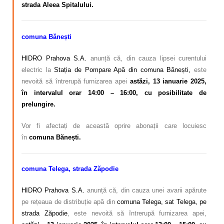
strada Aleea Spitalului.
comuna Bănești
HIDRO Prahova S.A.
anunță că, din cauza lipsei curentului
electric la
Stația de Pompare Apă din comuna Bănești,
este
nevoită să întrerupă furnizarea apei
astăzi, 13 ianuarie 2025,
în intervalul orar 14:00 – 16:00, cu posibilitate de
prelungire.
Vor fi afectați de această oprire abonații care locuiesc
în
comuna Bănești.
comuna Telega, strada Zăpodie
HIDRO Prahova S.A.
anunță că, din cauza unei avarii apărute
pe rețeaua de distribuție apă din
comuna Telega, sat Telega, pe
strada Zăpodie
, este nevoită să întrerupă furnizarea apei,