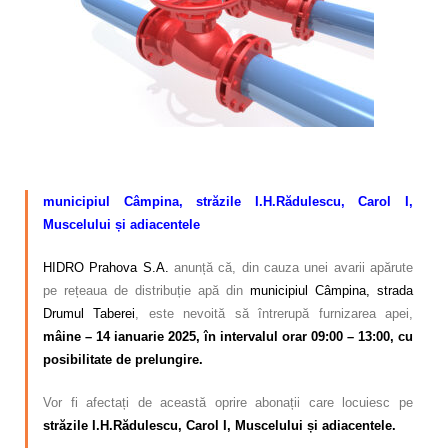
Calitatea apei
Comunicare
Contact
municipiul Câmpina, străzile I.H.Rădulescu, Carol I,
Muscelului și adiacentele
HIDRO Prahova S.A.
anunță că, din cauza unei avarii apărute
pe rețeaua de distribuție apă din
municipiul Câmpina, strada
Drumul Taberei
, este nevoită să întrerupă furnizarea apei,
mâine – 14
ianuarie 2025, în intervalul orar 09:00 – 13:00, cu
posibilitate de prelungire.
Vor fi afectați de această oprire abonații care locuiesc pe
străzile I.H.Rădulescu, Carol I, Muscelului și adiacentele.