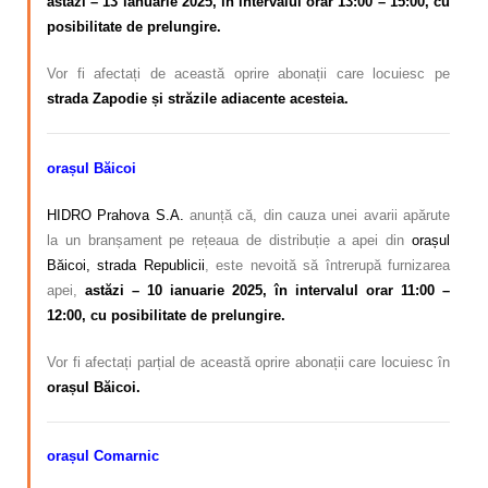
astăzi – 13 ianuarie 2025, în intervalul orar 13:00 – 15:00, cu
posibilitate de prelungire.
Vor fi afectați de această oprire abonații care locuiesc pe
strada Zapodie și străzile adiacente acesteia.
orașul Băicoi
HIDRO Prahova S.A.
anunță că, din cauza unei avarii apărute
la un branșament pe rețeaua de distribuție a apei din
orașul
Băicoi, strada Republicii
, este nevoită să întrerupă furnizarea
apei,
astăzi – 10 ianuarie 2025, în intervalul orar 11:00 –
12:00, cu posibilitate de prelungire.
Vor fi afectați parțial de această oprire abonații care locuiesc în
orașul Băicoi.
orașul Comarnic