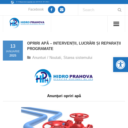
Facebook
Home
OPRIRI APĂ – INTERVENȚII, LUCRĂRI ȘI REPARAȚII
13
PROGRAMATE
Despre noi
IANUARIE
2025
De
Anunturi / Noutati
,
Starea sistemului
Anunțuri lucrări / opriri apă
Servicii
Utile
Anunţuri opriri apă
Guvernanță Corporativă
Informații de interes public