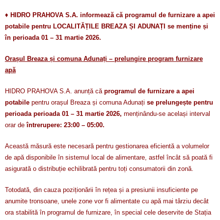
♦
HIDRO PRAHOVA S.A. informează că programul de furnizare a apei
potabile pentru LOCALITĂȚILE BREAZA ȘI ADUNAȚI se menține și
în perioada 01 – 31 martie 2026.
Orașul Breaza și comuna Adunați – prelungire program furnizare
apă
HIDRO PRAHOVA S.A. anunță că
programul de furnizare a apei
potabile
pentru orașul Breaza și comuna Adunați
se prelungește pentru
perioada perioada 01 – 31 martie 2026,
menținându-se același interval
orar de
întrerupere: 23:00 – 05:00.
Această măsură este necesară pentru gestionarea eficientă a volumelor
de apă disponibile în sistemul local de alimentare, astfel încât să poată fi
asigurată o distribuție echilibrată pentru toți consumatorii din zonă.
Totodată, din cauza poziționării în rețea și a presiunii insuficiente pe
anumite tronsoane, unele zone vor fi alimentate cu apă mai târziu decât
ora stabilită în programul de furnizare, în special cele deservite de Stația