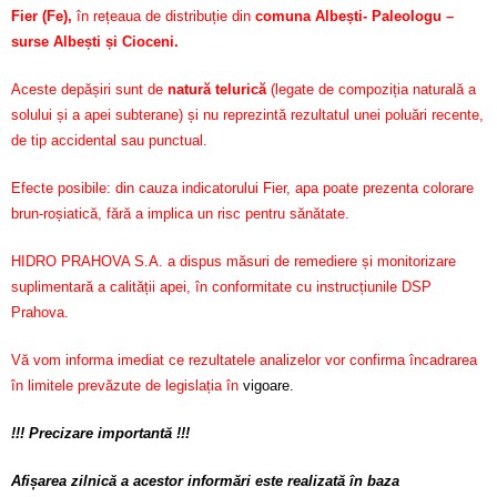
Fier (Fe)
,
în rețeaua de distribuție din
comuna Albești- Paleologu –
surse Albești și Cioceni.
Aceste depășiri sunt de
natură telurică
(legate de compoziția naturală a
solului și a apei subterane) și nu reprezintă rezultatul unei poluări recente,
de tip accidental sau punctual.
Efecte posibile: din cauza indicatorului Fier, apa poate prezenta colorare
brun-roșiatică, fără a implica un risc pentru sănătate.
HIDRO PRAHOVA S.A. a dispus măsuri de remediere și monitorizare
suplimentară a calității apei, în conformitate cu instrucțiunile DSP
Prahova.
Vă vom informa imediat ce rezultatele analizelor vor confirma încadrarea
în limitele prevăzute de legislația în
vigoare.
!!! Precizare importantă !!!
Afișarea zilnică a acestor informări este realizată în baza