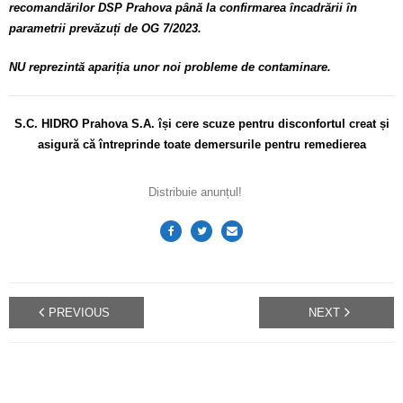
recomandărilor DSP Prahova până la confirmarea încadrării în
parametrii prevăzuți de OG 7/2023.
NU reprezintă apariția unor noi probleme de contaminare.
S.C. HIDRO Prahova S.A. își cere scuze pentru disconfortul
creat și
asigură că întreprinde toate demersurile pentru remedierea
Distribuie anunțul!
PREVIOUS
NEXT