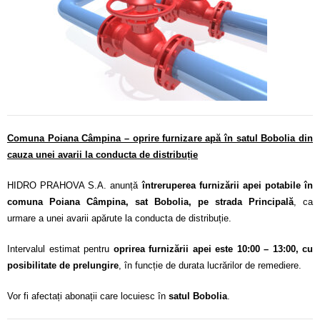
Calitatea apei
Comunicare
Contact
Comuna Poiana Câmpina – oprire furnizare apă în satul Bobolia din
cauza unei avarii la conducta de distribuție
HIDRO PRAHOVA S.A. anunță
întreruperea furnizării apei potabile în
comuna Poiana Câmpina, sat Bobolia, pe strada Principală
, ca
urmare a unei avarii apărute la conducta de distribuție.
Intervalul estimat pentru
oprirea furnizării apei este 10:00 – 13:00, cu
posibilitate de prelungire
, în funcție de durata lucrărilor de remediere.
Vor fi afectați abonații care locuiesc în
satul Bobolia
.