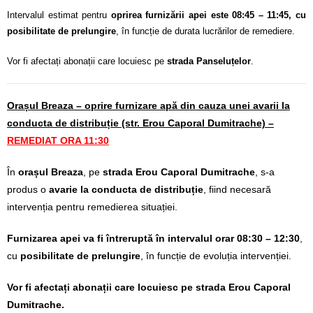
Intervalul estimat pentru
oprirea furnizării apei este 08:45 – 11:45, cu
posibilitate de prelungire
, în funcție de durata lucrărilor de remediere.
Vor fi afectați abonații care locuiesc pe
strada Panseluțelor
.
Orașul Breaza – oprire furnizare apă din cauza unei avarii la
conducta de distribuție (str. Erou Caporal Dumitrache) –
REMEDIAT ORA 11:30
În
orașul Breaza
, pe
strada Erou Caporal Dumitrache
, s-a
produs o
avarie la conducta de distribuție
, fiind necesară
intervenția pentru remedierea situației.
Furnizarea apei va fi întreruptă în intervalul orar 08:30 – 12:30
,
cu
posibilitate de prelungire
, în funcție de evoluția intervenției.
Vor fi afectați abonații care locuiesc pe strada Erou Caporal
Dumitrache.