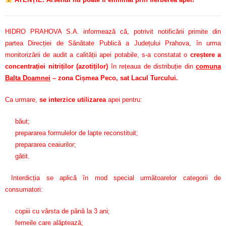
HIDRO PRAHOVA S.A. informează că, potrivit notificării primite din
partea Direcției de Sănătate Publică a Județului Prahova, în urma
monitorizării de audit a calității apei potabile, s-a constatat o
creștere a
concentrației nitriților (azotiților)
în rețeaua de distribuție din
comuna
Balta Doamnei
– zona Cișmea Peco, sat Lacul Turcului.
Ca urmare,
se interzice utilizarea
apei pentru:
băut;
prepararea formulelor de lapte reconstituit;
prepararea ceaiurilor;
gătit.
Interdicția se aplică în mod special următoarelor categorii de
consumatori:
copiii cu vârsta de până la 3 ani;
femeile care alăptează;