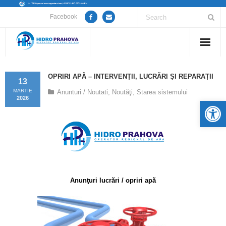
Facebook
Home
OPRIRI APĂ – INTERVENȚII, LUCRĂRI ȘI REPARAȚII
13
Despre noi
MARTIE
Anunturi / Noutati
,
Noutăţi
,
Starea sistemului
2026
De
Anunțuri lucrări / opriri apă
Servicii
Utile
Anunţuri lucrări / opriri apă
Guvernanță Corporativă
Informații de interes public