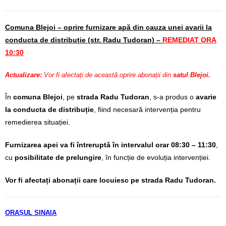
Comuna Blejoi – oprire furnizare apă din cauza unei avarii la
conducta de distribuție (st
r. Radu Tudoran) –
REMEDIAT ORA
10:30
Actualizare:
Vor fi afectați de această oprire abonații din
satul Blejoi.
În
comuna Blejoi
, pe
strada Radu Tudoran
, s-a produs o
avarie
la conducta de distribuție
, fiind necesară intervenția pentru
remedierea situației.
Furnizarea apei va fi întreruptă în intervalul orar 08:30 – 11:30
,
cu
posibilitate de prelungire
, în funcție de evoluția intervenției.
Vor fi afectați abonații care locuiesc pe strada Radu Tudoran.
ORAȘUL SINAIA