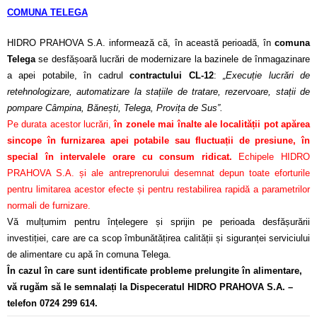
COMUNA TELEGA
HIDRO PRAHOVA S.A. informează că, în această perioadă, în
comuna
Telega
se desfășoară lucrări de modernizare la bazinele de înmagazinare
a apei potabile, în cadrul
contractului CL-12
:
„Execuție lucrări de
retehnologizare, automatizare la stațiile de tratare, rezervoare, stații de
pompare Câmpina, Bănești, Telega, Provița de Sus”.
Pe durata acestor lucrări,
în zonele mai înalte ale localității pot apărea
sincope în furnizarea apei potabile sau fluctuații de presiune, în
special în intervalele orare cu consum ridicat.
Echipele HIDRO
PRAHOVA S.A. și ale antreprenorului desemnat depun toate eforturile
pentru limitarea acestor efecte și pentru restabilirea rapidă a parametrilor
normali de furnizare.
Vă mulțumim pentru înțelegere și sprijin pe perioada desfășurării
investiției, care are ca scop îmbunătățirea calității și siguranței serviciului
de alimentare cu apă în comuna Telega.
În cazul în care sunt identificate probleme prelungite în alimentare,
vă rugăm să le semnalați la Dispeceratul HIDRO PRAHOVA S.A. –
telefon 0724 299 614.