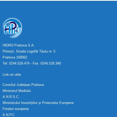
HIDRO Prahova S.A.
Ploiești, Strada Logofăt Tăutu nr. 5
Prahova 100062
Tel: 0244.529.474 - Fax: 0244.529.340
Link-uri utile
Consiliul Județean Prahova
Ministerul Mediului
A.N.R.S.C.
Ministerului Investițiilor și Proiectelor Europene
Fonduri europene
A.N.P.C