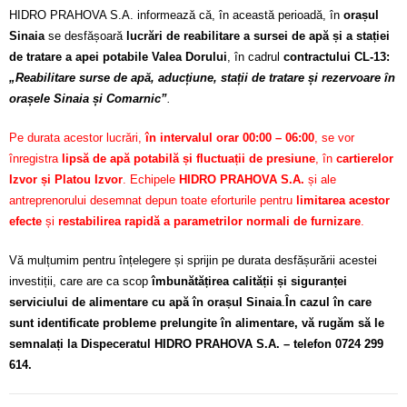
HIDRO PRAHOVA S.A. informează că, în această perioadă, în
orașul
Sinaia
se desfășoară
lucrări de reabilitare a sursei de apă și a stației
de tratare a apei potabile Valea Dorului
, în cadrul
contractului CL-13:
„Reabilitare surse de apă, aducțiune, stații de tratare și rezervoare în
orașele Sinaia și Comarnic”
.
Pe durata acestor lucrări,
în intervalul orar 00:00 – 06:00
, se vor
înregistra
lipsă de apă potabilă și fluctuații de presiune
, în
cartierelor
Izvor și Platou Izvor
. Echipele
HIDRO PRAHOVA S.A.
și ale
antreprenorului desemnat depun toate eforturile pentru
limitarea acestor
efecte
și
restabilirea rapidă a parametrilor normali de furnizare
.
Vă mulțumim pentru înțelegere și sprijin pe durata desfășurării acestei
investiții, care are ca scop
îmbunătățirea calității și siguranței
serviciului de alimentare cu apă în orașul Sinaia
.
În cazul în care
sunt identificate probleme prelungite în alimentare, vă rugăm să le
semnalați la Dispeceratul HIDRO PRAHOVA S.A. – telefon 0724 299
614.