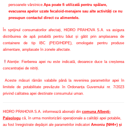
persoanele vârstnice.
Apa poate fi utilizată pentru spălare,
evacuarea apelor uzate fecaloid-menajere sau alte activități ce nu
presupun contactul direct cu alimentele.
În sprijinul consumatorilor afectați, HIDRO PRAHOVA S.A. va asigura
distribuirea de apă potabilă pentru băut și gătit prin amplasarea de
containere de tip IBC (PEID/HDPE), omologate pentru produse
alimentare, amplasate în zonele afectate.
Atenție: Fierberea apei nu este indicată, deoarece duce la creșterea
concentrației de nitriți.
Aceste măsuri rămân valabile până la revenirea parametrilor apei în
limitele de potabilitate prevăzute în Ordonanța Guvernului nr. 7/2023
privind calitatea apei destinate consumului uman.
HIDRO PRAHOVA S.A. informează abonații din
comuna Albești-
Paleologu
că, în urma monitorizării operaționale a calității apei potabile,
au fost înregistrate depășiri ale parametrilor indicatori
Amoniu (NH4+) și