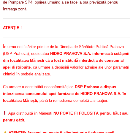
de Pompare SP4, oprirea urmând a se face la ora prevăzută pentru
întreaga zonă.
ATENȚIE !
În urma notificărilor primite de la Direcția de Sănătate Publică Prahova
(DSP Prahova), societatea
HIDRO PRAHOVA S.A. informează cetățenii
din
localitatea Mănești
că a fost instituită interdicția de consum al
apei distribuite,
ca urmare a depășirii valorilor admise ale unor parametri
chimici în probele analizate.
Ca urmare a constatării neconformităților,
DSP Prahova a dispus
interzicerea consumului apei furnizate de HIDRO PRAHOVA S.A. în
localitatea Mănești,
până la remedierea completă a situației.
Apa distribuită în Mănești
NU POATE FI FOLOSITĂ pentru băut sau
pentru gătit.
ATENȚIE: Arsenul nu poate fi eliminat prin fierberea apei!