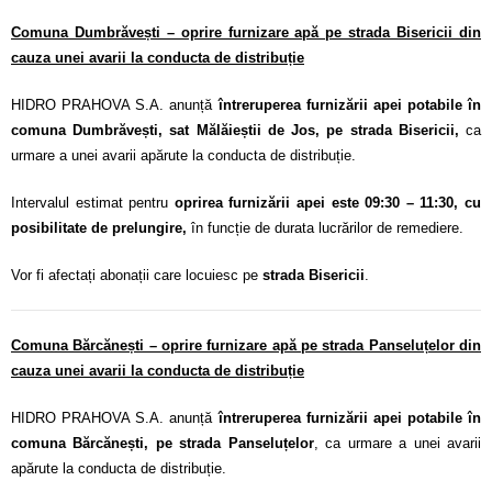
Comuna Dumbrăvești – oprire furnizare apă pe strada Bisericii din
cauza unei avarii la conducta de distribuție
HIDRO PRAHOVA S.A. anunță
întreruperea furnizării apei potabile în
comuna Dumbrăvești, sat Mălăieștii de Jos, pe strada Bisericii,
ca
urmare a unei avarii apărute la conducta de distribuție.
Intervalul estimat pentru
oprirea furnizării apei este 09:30 – 11:30, cu
posibilitate de prelungire,
în funcție de durata lucrărilor de remediere.
Vor fi afectați abonații care locuiesc pe
strada Bisericii
.
Comuna Bărcănești – oprire furnizare apă pe strada Panseluțelor din
cauza unei avarii la conducta de distribuție
HIDRO PRAHOVA S.A. anunță
întreruperea furnizării apei potabile în
comuna Bărcănești, pe strada Panseluțelor
, ca urmare a unei avarii
apărute la conducta de distribuție.