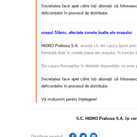
Societatea face apel către toți abonații să foloseasc
deficiențelor în procesul de distribuție.
orașul Slănic, afectate zonele înalte ale orașului
HIDRO Prahova S.A.
anunță că, din cauza lipsei preci
furnizată doar în zonele joase ale orașului, în funcție
Din cauza fluctuațiilor în debitele disponibile, nu este
Societatea face apel către toți abonații să foloseasc
deficiențelor în procesul de distribuție.
Vă mulțumim pentru înțelegere!
S.C. HIDRO Prahova S.A. își cer
Distribuie anunțul!