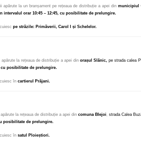
i apărute la un branșament pe rețeaua de distribuție a apei din
municipiul 
n intervalul orar 10:45 – 12:45, cu posibilitate de prelungire.
locuiesc
pe străzile: Primăverii, Carol I și Schelelor.
 apărute la rețeaua de distribuție a apei din
orașul Slănic,
pe strada calea Pl
 cu posibilitate de prelungire.
locuiesc în
cartierul Prăjani.
apărute la rețeaua de distribuție a apei din
comuna Blejoi
,
strada Calea Buz
u posibilitate de prelungire.
locuiesc în
satul Ploieștiori.