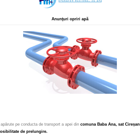
Anunţuri opriri apă
apărute pe conducta de transport a apei din
comuna Baba Ana, sat Cireșa
osibilitate de prelungire.