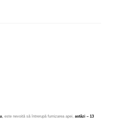
nu
,
este nevoită să întrerupă furnizarea apei,
astăzi – 13