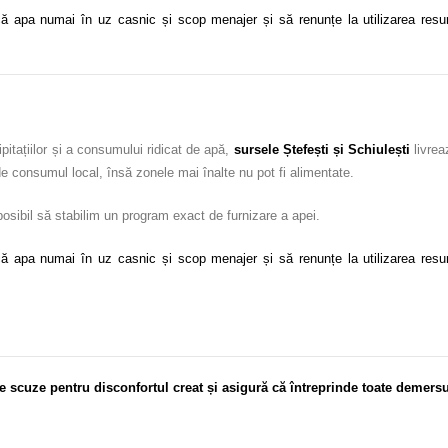
ă apa numai în uz casnic și scop menajer și să renunțe la utilizarea resursel
pitațiilor și a consumului ridicat de apă,
sursele Ștefești și Schiuleșt
i
livrea
 de consumul local, însă zonele mai înalte nu pot fi alimentate.
 posibil să stabilim un program exact de furnizare a apei.
ă apa numai în uz casnic și scop menajer și să renunțe la utilizarea resursel
e scuze pentru disconfortul creat și asigură că întreprinde toate demersu