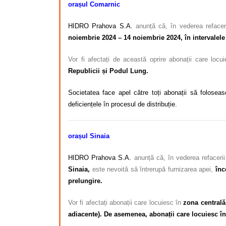
orașul Comarnic
HIDRO Prahova S.A.
anunță că, în vederea refaceri
noiembrie 2024 – 14 noiembrie 2024, în intervalele o
Vor fi afectați de această oprire abonații care locu
Republicii și Podul Lung.
Societatea face apel către toți abonații să foloseas
deficiențele în procesul de distribuție.
orașul Sinaia
HIDRO Prahova S.A.
anunță că, în vederea refacerii
Sinaia,
este nevoită să întrerupă furnizarea apei,
înc
prelungire.
Vor fi afectați abonații care locuiesc în
zona centrală
adiacente). De asemenea, abonații care locuiesc în