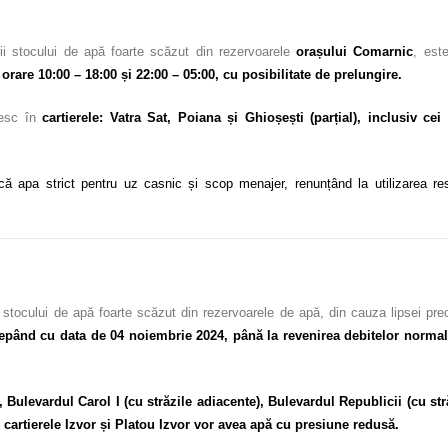
i stocului de apă foarte scăzut din rezervoarele
orașului Comarnic
, est
rare 10:00 – 18:00 și 22:00 – 05:00, cu posibilitate de prelungire.
iesc în
cartierele: Vatra Sat, Poiana și Ghioșești (parțial), inclusiv ce
că apa strict pentru uz casnic și scop menajer, renunțând la utilizarea resu
 stocului de apă foarte scăzut din rezervoarele de apă, din cauza lipsei pre
epând cu data de 04 noiembrie 2024, până la revenirea debitelor normale,
, Bulevardul Carol I (cu străzile adiacente), Bulevardul Republicii (cu st
 cartierele Izvor și Platou Izvor vor avea apă cu presiune redusă.