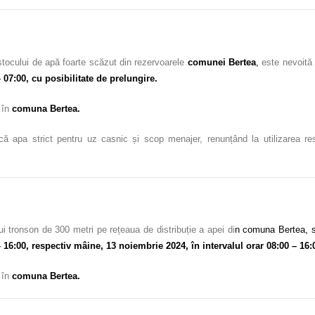
stocului de apă foarte scăzut din rezervoarele
comunei Bertea
,
este nevoită 
 07:00, cu posibilitate de prelungire.
c în
comuna Bertea.
că apa strict pentru uz casnic și scop menajer, renunțând la utilizarea resu
i tronson de 300 metri pe rețeaua de distribuție a apei di
n comuna Bertea, s
 16:00, respectiv mâine, 13 noiembrie 2024, în intervalul orar 08:00 – 16:0
c în
comuna Bertea.