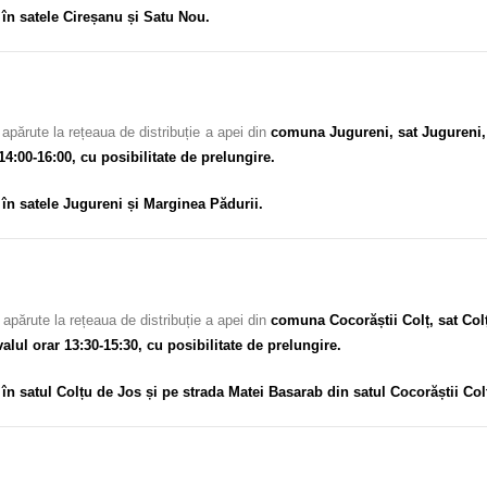
c
în satele Cireșanu și Satu Nou.
apărute la rețeaua de distribuție a apei din
comuna Jugureni, sat Jugureni, 
14:00-16:00, cu posibilitate de prelungire.
c
în satele Jugureni și Marginea Pădurii.
apărute la rețeaua de distribuție a apei din
comuna Cocorăștii Colț, sat Colț
alul orar 13:30-15:30, cu posibilitate de prelungire.
c
în satul Colțu de Jos și pe strada Matei Basarab din satul Cocorăștii Col