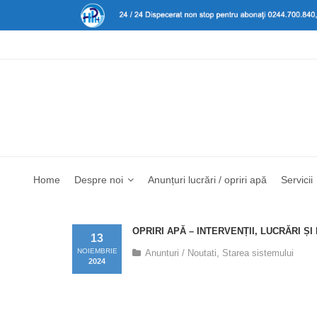
Home
Despre noi
Anunțuri lucrări / opriri apă
Servicii
OPRIRI APĂ – INTERVENȚII, LUCRĂRI Ș
13
NOIEMBRIE
Anunturi / Noutati
,
Starea sistemului
2024