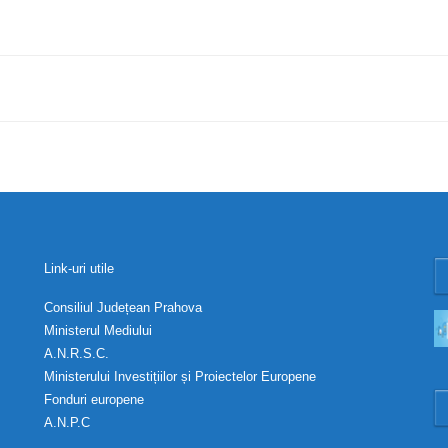
Link-uri utile
Consiliul Județean Prahova
Ministerul Mediului
A.N.R.S.C.
Ministerului Investițiilor și Proiectelor Europene
Fonduri europene
A.N.P.C