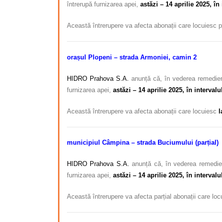
întrerupă furnizarea apei,
astăzi
– 14 aprilie 2025, în 
Această întrerupere va afecta abonații care locuiesc 
orașul Plopeni – strada Armoniei, camin 2
HIDRO Prahova S.A.
anunță că, în vederea remedieri
furnizarea apei,
astăzi
– 14 aprilie 2025, în intervalu
Această întrerupere va afecta abonații care locuiesc
l
municipiul Câmpina – strada Buciumului (parțial)
HIDRO Prahova S.A.
anunță că, în vederea remedier
furnizarea apei,
astăzi
– 14 aprilie 2025, în intervalu
Această întrerupere va afecta parțial abonații care lo