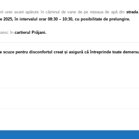
rii unei avarii apărute în căminul de vane de pe rețeaua de apă din
strada
e 2025, în intervalul orar 08:30 – 10:30, cu posibilitate de prelungire.
uiesc în
cartierul Prăjani.
e scuze pentru disconfortul
creat și asigură că întreprinde toate demers