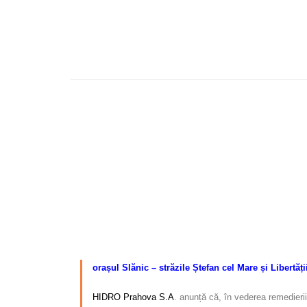
–
orașul Slănic – străzile Ștefan cel Mare și Libertății
HIDRO Prahova S.A
. anunță că, în vederea remedierii