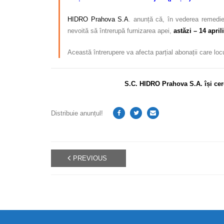
HIDRO Prahova S.A
. anunță că, în vederea remedie
nevoită să întrerupă furnizarea apei,
astăzi
– 14 aprili
Această întrerupere va afecta parțial abonații care loc
S.C. HIDRO Prahova S.A. își cer
Distribuie anunțul!
PREVIOUS