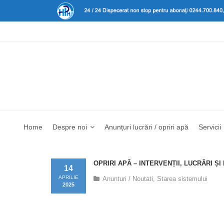
Home
Despre noi
Anunțuri lucrări / opriri apă
Servicii
OPRIRI APĂ – INTERVENȚII, LUCRĂRI Ș
14
APRILIE
Anunturi / Noutati
,
Starea sistemului
2025