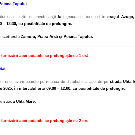
 Poiana Țapului
ării unor lucrări de mentenanță
la
rețeaua de transport în
orașul Azuga, 
30 – 13:30, cu posibilitate de prelungire.
n
cartierele Zamora, Piatra Arsă și Poiana Țapului.
a furnizării apei potabile se prelungește cu 1 oră
Sat
ii unor avarii apărute pe rețeaua de distribuție a apei de pe
strada Ulița
e 2025, în intervalul orar 09:00 – 12:00, cu posibilitate de prelungire.
pe
strada Ulița Mare.
a furnizării apei potabile se prelungește cu 2 ore