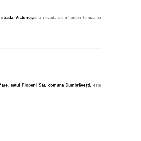
strada Victoriei,
este nevoită să întrerupă furnizarea
 Mare, satul Plopeni Sat, comuna Dumbrăvești,
este