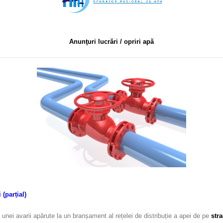
Anunţuri lucrări / opriri apă
 (parțial)
 unei avarii apărute la un branșament al rețelei de distribuție a apei de pe
str