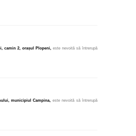
i, camin 2, orașul Plopeni,
este nevoită să întrerupă
mului, municipiul Campina,
este nevoită să întrerupă