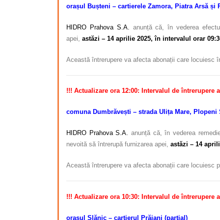
orașul Bușteni – cartierele Zamora, Piatra Arsă și
HIDRO Prahova S.A.
anunță că, în vederea efectu
apei,
astăzi
– 14 aprilie 2025, în intervalul orar 09:
Această întrerupere va afecta abonații care locuiesc î
!!! Actualizare ora 12:00: Intervalul de întrerupere 
comuna Dumbrăvești – strada Ulița Mare, Plopeni 
HIDRO Prahova S.A.
anunță că, în vederea remedier
nevoită să întrerupă furnizarea apei,
astăzi
– 14 aprili
Această întrerupere va afecta abonații care locuiesc 
!!! Actualizare ora 10:30: Intervalul de întrerupere 
orașul Slănic – cartierul Prăjani (parțial)