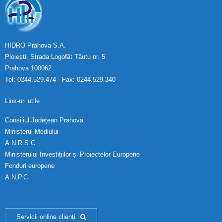
HIDRO Prahova S.A.
Ploiești, Strada Logofăt Tăutu nr. 5
Prahova 100062
Tel: 0244.529.474 - Fax: 0244.529.340
Link-uri utile
Consiliul Județean Prahova
Ministerul Mediului
A.N.R.S.C.
Ministerului Investițiilor și Proiectelor Europene
Fonduri europene
A.N.P.C
Servicii online clienți