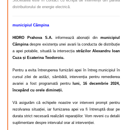
Societatea este în contact cu echipa de intervenții din partea
distribuitorului de energie electrică.
municipiul Câmpina
HIDRO Prahova S.A.
informează abonații din
municipiul
Câmpina
despre existența unei avarii la conducta de distribuție
a apei potabile, situată la intersecția
străzilor Alexandru Ioan
Cuza și Ecaterina Teodoroiu.
Pentru a evita întreruperea furnizării apei în întreg municipiul în
cursul zilei de astăzi, sâmbătă, intervenția pentru remedierea
avariei a fost programată pentru
luni, 16 decembrie 2024
,
începând cu orele dimineții.
Vă asigurăm că echipele noastre vor interveni prompt pentru
rezolvarea situației, iar furnizarea apei va fi întreruptă doar pe
durata strict necesară realizării reparațiilor. Vom reveni cu detalii
suplimentare despre intervalul orar al intervenției.