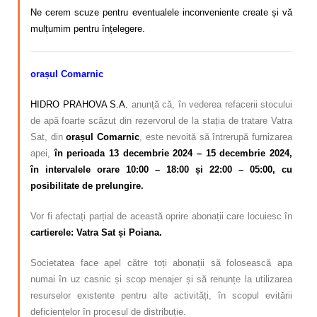
Ne cerem scuze pentru eventualele inconveniente create și vă
mulțumim pentru înțelegere.
orașul Comarnic
HIDRO PRAHOVA S.A.
anunță că, în vederea refacerii stocului
de apă foarte scăzut din rezervorul de la stația de tratare Vatra
Sat, din
orașul Comarnic
, este nevoită să întrerupă furnizarea
apei,
în perioada 13 decembrie 2024 – 15 decembrie 2024,
în intervalele orare 10:00 – 18:00 și 22:00 – 05:00, cu
posibilitate de prelungire.
Vor fi afectați parțial de această oprire abonații care locuiesc în
cartierele: Vatra Sat și Poiana.
Societatea face apel către toți abonații să folosească apa
numai în uz casnic și scop menajer și să renunțe la utilizarea
resurselor existente pentru alte activități, în scopul evitării
deficiențelor în procesul de distribuție.