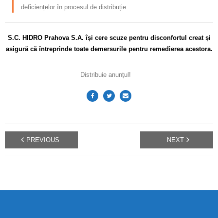
deficiențelor în procesul de distribuție.
S.C. HIDRO Prahova S.A. își cere scuze pentru disconfortul creat și
asigură că întreprinde toate demersurile pentru remedierea acestora.
Distribuie anunțul!
PREVIOUS
NEXT