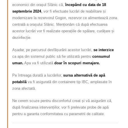
economici din orașul Slănic că,
începând cu data de
18
septembrie 2024
,
vor fi efectuate lucrări de reabilitare și
modernizare la rezervorul Gogon, rezervor ce alimentează zona
centrală a orașului Slănic. Menționăm că după efectuarea
acestor lucrări vor fi realizate operațiile de spălare, curățare și
dezinfecție.
Așadar, pe parcursul desfășurării acestor lucrări,
se interzice
ca apa din sistemul public să fie utilizată pentru
consumul
uman.
Apa va fi utilizată
doar
în scopuri menajere.
Pe întreaga durată a lucrărilor,
sursa alternativă de apă
potabilă
va fi asigurată din containere tip IBC, amplasate în
zona afectată.
Ne cerem scuze pentru disconfortul creat și vă asigurăm că,
după finalizarea intervențiilor, vor fi prelevate probe de apă
pentru a garanta conformitatea cu parametrii de calitate.