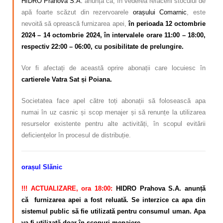
HIDRO Prahova S.A.
anunță că, în vederea refacerii stocului de
apă foarte scăzut din rezervoarele
orașului Comarnic
, este
nevoită să oprească furnizarea apei,
în perioada 12 octombrie
2024 – 14 octombrie 2024, în intervalele orare 11:00 – 18:00,
respectiv 22:00 – 06:00, cu posibilitate de prelungire.
Vor fi afectați de această oprire abonații care locuiesc în
cartierele Vatra Sat și Poiana.
Societatea face apel către toți abonații să folosească apa
numai în uz casnic și scop menajer și să renunțe la utilizarea
resurselor existente pentru alte activități, în scopul evitării
deficiențelor în procesul de distribuție.
orașul Slănic
!!! ACTUALIZARE, ora 18:00:
HIDRO Prahova S.A. anunță
că furnizarea apei a fost reluată. Se interzice ca apa din
sistemul public să fie utilizată pentru consumul uman. Apa
va fi utilizată doar în scopuri menajere.