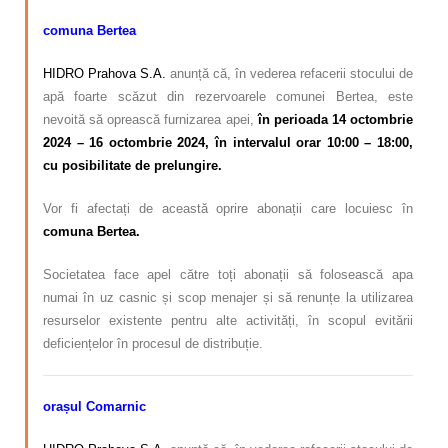
comuna Bertea
HIDRO Prahova S.A.
anunță că, în vederea refacerii stocului de
apă foarte scăzut din rezervoarele comunei Bertea, este
nevoită să oprească furnizarea apei,
în perioada 14 octombrie
2024 – 16 octombrie 2024, în intervalul orar 10:00 – 18:00,
cu posibilitate de prelungire.
Vor fi afectați de această oprire abonații care locuiesc în
comuna Bertea.
Societatea face apel către toți abonații să folosească apa
numai în uz casnic și scop menajer și să renunțe la utilizarea
resurselor existente pentru alte activități, în scopul evitării
deficiențelor în procesul de distribuție.
orașul Comarnic