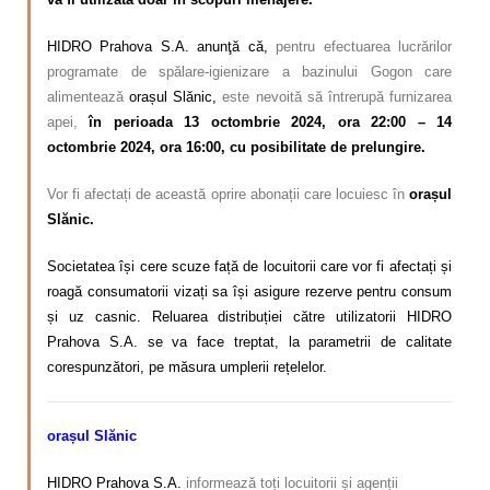
HIDRO Prahova S.A. anunţă că,
pentru efectuarea lucrărilor
programate de spălare-igienizare a bazinului Gogon care
alimentează
orașul Slănic,
este nevoită să întrerupă furnizarea
apei,
în perioada 13 octombrie 2024, ora 22:00 – 14
octombrie 2024, ora 16:00, cu posibilitate de prelungire.
Vor fi afectați de această oprire abonații care locuiesc în
orașul
Slănic.
Societatea își cere scuze față de locuitorii care vor fi afectați și
roagă consumatorii vizați sa își asigure rezerve pentru consum
și uz casnic. Reluarea distribuției către utilizatorii HIDRO
Prahova S.A. se va face treptat, la parametrii de calitate
corespunzători, pe măsura umplerii rețelelor.
orașul Slănic
HIDRO Prahova S.A.
informează toți locuitorii și agenții