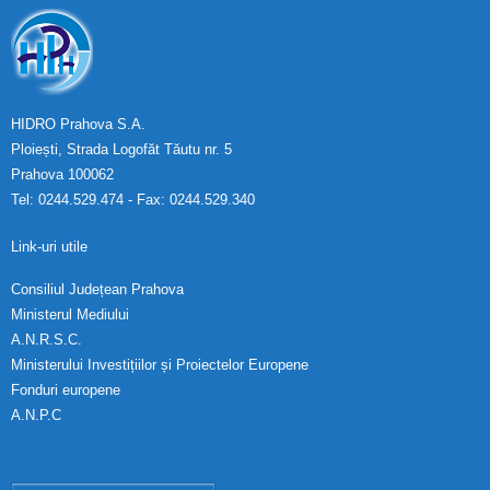
HIDRO Prahova S.A.
Ploiești, Strada Logofăt Tăutu nr. 5
Prahova 100062
Tel: 0244.529.474 - Fax: 0244.529.340
Link-uri utile
Consiliul Județean Prahova
Ministerul Mediului
A.N.R.S.C.
Ministerului Investițiilor și Proiectelor Europene
Fonduri europene
A.N.P.C