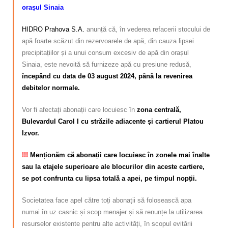
orașul Sinaia
HIDRO Prahova S.A.
anunță că, în vederea refacerii stocului de
apă foarte scăzut din rezervoarele de apă, din cauza lipsei
precipitațiilor și a unui consum excesiv de apă din orașul
Sinaia, este nevoită să furnizeze apă cu presiune redusă,
începând cu data de 03 august 2024, până la revenirea
debitelor normale.
Vor fi afectați abonații care locuiesc în
zona centrală,
Bulevardul Carol I cu străzile adiacente și cartierul Platou
Izvor.
!!!
Menționăm că abonații care locuiesc în zonele mai înalte
sau la etajele superioare ale blocurilor din aceste cartiere,
se pot confrunta cu lipsa totală a apei, pe timpul nopții.
Societatea face apel către toți abonații să folosească apa
numai în uz casnic și scop menajer și să renunțe la utilizarea
resurselor existente pentru alte activități, în scopul evitării