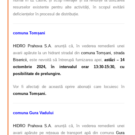
numai în uz casnic și scop menajer și să renunțe la utilizarea
resurselor existente pentru alte activități, în scopul evitării
deficiențelor în procesul de distribuție.
comuna Tomșani
HIDRO Prahova S.A.
anunță că, în vederea
remedierii unei
avarii apărute la un
hidrant stradal din
comuna Tomșani, strada
Bisericii,
este nevoită să întrerupă furnizarea apei,
astăzi – 14
octombrie 2024, în intervalul orar 13:30-15:30, cu
posibilitate de prelungire.
Vor fi afectați de această oprire abonații care locuiesc în
comuna Tomșani.
comuna Gura Vadului
HIDRO Prahova S.A.
anunță că, în vederea remedierii unei
avarii apărute pe rețeaua de transport apă din comuna
Gura