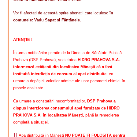
Vor fi afectați de această oprire abonații care locuiesc
în
comunele: Vadu Sapat și Fântânele.
ATENȚIE !
În urma notificărilor primite de la Direcția de Sănătate Publică
Prahova (DSP Prahova), societatea
HIDRO PRAHOVA S.A.
informează cetățenii din localitatea Mănești că a fost
instituită interdicția de consum al apei distribuite,
ca
urmare a depășirii valorilor admise ale unor parametri chimici în
probele analizate.
Ca urmare a constatării neconformităților,
DSP Prahova a
dispus interzicerea consumului apei furnizate de HIDRO
PRAHOVA S.A. în localitatea Mănești,
până la remedierea
completă a situației.
Apa distribuită în Mănești
NU POATE FI FOLOSITĂ pentru