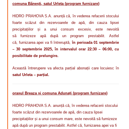
comuna Bănești, satul Urleta (program furnizare)
HIDRO PRAHOVA S.A. anunță că, în vederea refacerii stocului
foarte scăzut din rezervoarele de apă, din cauza lipsei
precipitațiilor și a unui consum excesiv,
este nevoită
să
furnizeze apă după un program
prestabilit. Astfel
că,
furnizarea apei va fi întreruptă,
în perioada 01 septembrie
– 30 septembrie 2025, în intervalul orar 22:30 – 06:00, cu
posibilitate de prelungire.
Această întrerupere va afecta parțial abonații care locuiesc în
satul Urleta – parțial.
orașul Breaza și comuna Adunați (program furnizare)
HIDRO PRAHOVA S.A. anunță că, în vederea refacerii stocului
foarte scăzut din rezervoarele de apă, din cauza lipsei
precipitațiilor și a unui consum mare, este nevoită să furnizeze
apă după un program prestabilit. Astfel că, furnizarea apei va fi