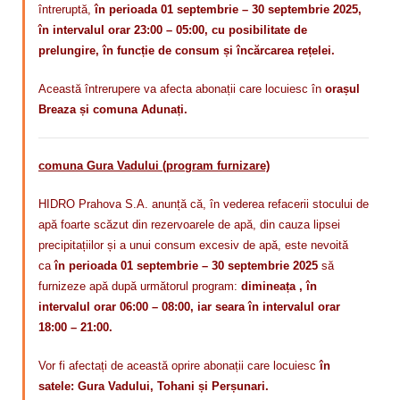
întreruptă,
în perioada 01 septembrie – 30 septembrie 2025,
în intervalul orar 23:00 – 05:00, cu posibilitate de
prelungire, în funcție de consum și încărcarea rețelei.
Această întrerupere va afecta abonații care locuiesc în
orașul
Breaza și comuna Adunați.
comuna Gura Vadului (program furnizare)
HIDRO Prahova S.A. anunță că, în vederea refacerii stocului de
apă foarte scăzut din rezervoarele de apă, din cauza lipsei
precipitațiilor și a unui consum excesiv de apă, este nevoită
ca
în perioada 01 septembrie – 30 septembrie 2025
să
furnizeze apă după următorul program:
dimineața , în
intervalul orar 06:00 – 08:00, iar seara în intervalul orar
18:00 – 21:00.
Vor fi afectați de această oprire abonații care locuiesc
în
satele: Gura Vadului, Tohani și Perșunari.