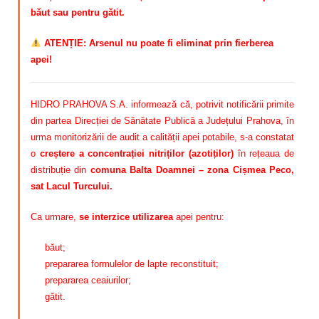
băut sau pentru gătit.
ATENȚIE: Arsenul nu poate fi eliminat prin fierberea
apei!
HIDRO PRAHOVA S.A. informează că, potrivit notificării primite
din partea Direcției de Sănătate Publică a Județului Prahova, în
urma monitorizării de audit a calității apei potabile, s-a constatat
o
creștere a concentrației nitriților (azotiților)
în rețeaua de
distribuție din
comuna Balta Doamnei – zona Cișmea Peco,
sat Lacul Turcului.
Ca urmare,
se interzice utilizarea
apei pentru:
băut;
prepararea formulelor de lapte reconstituit;
prepararea ceaiurilor;
gătit.