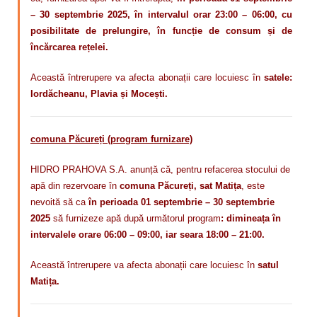
– 30 septembrie 2025, în intervalul orar 23:00 – 06:00, cu
posibilitate de prelungire, în funcție de consum și de
încărcarea rețelei.
Această întrerupere va afecta abonații care locuiesc în
satele:
Iordăcheanu, Plavia și Mocești.
comuna Păcureți (program furnizare)
HIDRO PRAHOVA S.A. anunță că, pentru refacerea stocului de
apă din rezervoare în
comuna Păcureți, sat Matița
, este
nevoită să ca
în perioada 01 septembrie – 30 septembrie
2025
să furnizeze apă după următorul program
: dimineața în
intervalele orare 06:00 – 09:00, iar seara 18:00 – 21:00.
Această întrerupere va afecta abonații care locuiesc în
satul
Matița.