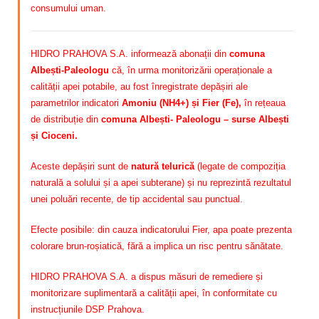
consumului uman.
HIDRO PRAHOVA S.A. informează abonații din
comuna
Albești-Paleologu
că, în urma monitorizării operaționale a
calității apei potabile, au fost înregistrate depășiri ale
parametrilor indicatori
Amoniu (NH4+) și Fier (Fe)
,
în rețeaua
de distribuție din
comuna Albești- Paleologu – surse Albești
și Cioceni.
Aceste depășiri sunt de
natură telurică
(legate de compoziția
naturală a solului și a apei subterane) și nu reprezintă rezultatul
unei poluări recente, de tip accidental sau punctual.
Efecte posibile: din cauza indicatorului Fier, apa poate prezenta
colorare brun-roșiatică, fără a implica un risc pentru sănătate.
HIDRO PRAHOVA S.A. a dispus măsuri de remediere și
monitorizare suplimentară a calității apei, în conformitate cu
instrucțiunile DSP Prahova.