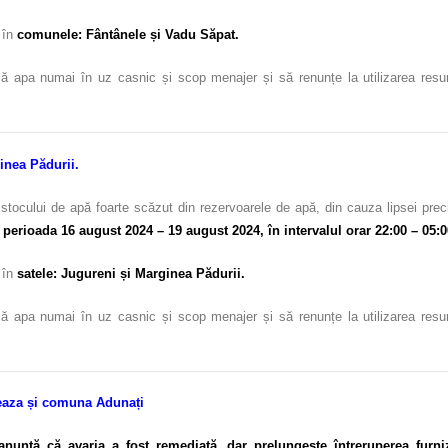
c în
comunele: Fântânele și Vadu Săpat.
ă apa numai în uz casnic și scop menajer și să renunțe la utilizarea resursel
inea Pădurii.
i stocului de apă foarte scăzut din rezervoarele de apă, din cauza lipsei pre
 perioada 16 august 2024 – 19 august 2024, în intervalul orar 22:00 – 05:0
c în
satele: Jugureni și Marginea Pădurii.
ă apa numai în uz casnic și scop menajer și să renunțe la utilizarea resursel
Breaza și comuna Adunați
nță că avaria a fost remediată, dar prelungește întreruperea furniză