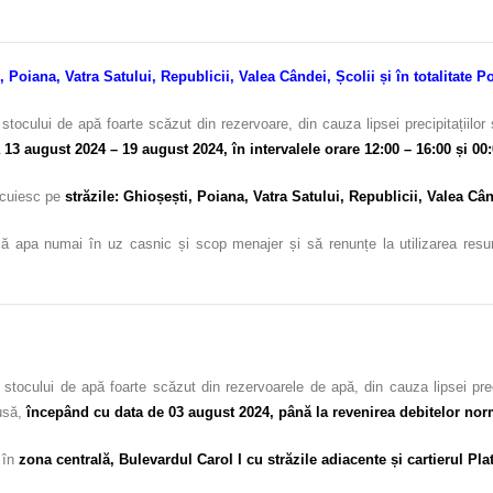
, Poiana, Vatra Satului, Republicii, Valea Cândei, Școlii și în totalitate 
stocului de apă foarte scăzut din rezervoare, din cauza lipsei precipitațiil
 13 august 2024 – 19 august 2024, în intervalele orare 12:00 – 16:00 și 00
locuiesc pe
străzile: Ghioșești, Poiana, Vatra Satului, Republicii, Valea Cân
ă apa numai în uz casnic și scop menajer și să renunțe la utilizarea resursel
 stocului de apă foarte scăzut din rezervoarele de apă, din cauza lipsei pre
dusă,
începând cu data de 03 august 2024, până la revenirea debitelor nor
c în
zona centrală, Bulevardul Carol I cu străzile adiacente și cartierul Pla