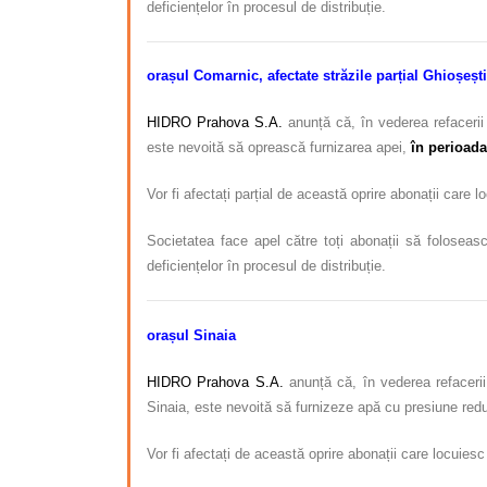
deficiențelor în procesul de distribuție.
orașul Comarnic, afectate străzile parțial
Ghioșești
HIDRO Prahova S.A.
anunță că, în vederea refacerii 
este nevoită să oprească furnizarea apei
,
în perioada
Vor fi afectați parțial de această oprire abonații care 
Societatea face apel către toți abonații să foloseasc
deficiențelor în procesul de distribuție.
orașul Sinaia
HIDRO Prahova S.A.
anunță că, în vederea refacerii
Sinaia, este nevoită să furnizeze apă cu presiune re
Vor fi afectați de această oprire abonații care locuies