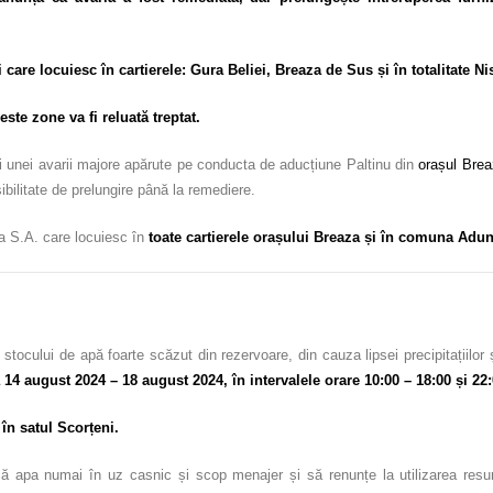
ii care locuiesc în cartierele: Gura Beliei, Breaza de Sus și în totalitate 
ste zone va fi reluată treptat.
i unei avarii majore apărute pe conducta de aducțiune Paltinu din
orașul Bre
ibilitate de prelungire până la remediere.
a S.A. care locuiesc în
toate cartierele orașului Breaza și în comuna Adun
 stocului de apă foarte scăzut din rezervoare, din cauza lipsei precipitațiil
 14 august 2024 – 18 august 2024, în intervalele orare 10:00 – 18:00 și 22
în satul Scorțeni.
ă apa numai în uz casnic și scop menajer și să renunțe la utilizarea resursel