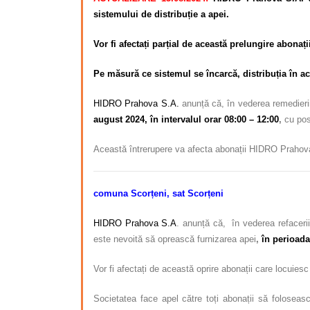
sistemului de distribuție a apei.
Vor fi afectați parțial de această prelungire abonaț
Pe măsură ce sistemul se încarcă, distribuția în ace
HIDRO Prahova S.A.
anunță că, în vederea remedieri
august 2024, în intervalul orar 08:00 – 12:00
,
cu pos
Această întrerupere va afecta abonații HIDRO Prahov
comuna Scorțeni, sat Scorțeni
HIDRO Prahova S.A
. anunță că, în vederea refacerii
este nevoită să oprească furnizarea apei
,
în perioada
Vor fi afectați de această oprire abonații care locuiesc
Societatea face apel către toți abonații să foloseasc