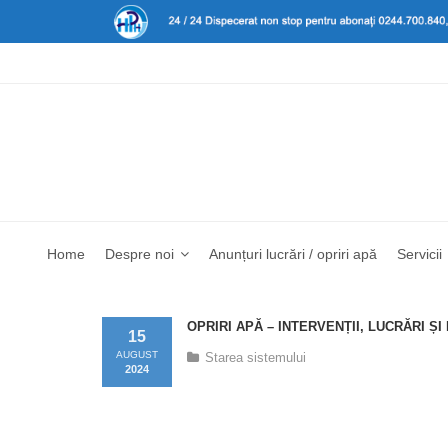
Home
Despre noi
Anunțuri lucrări / opriri apă
Servicii
OPRIRI APĂ – INTERVENȚII, LUCRĂRI Ș
15
AUGUST
Starea sistemului
2024