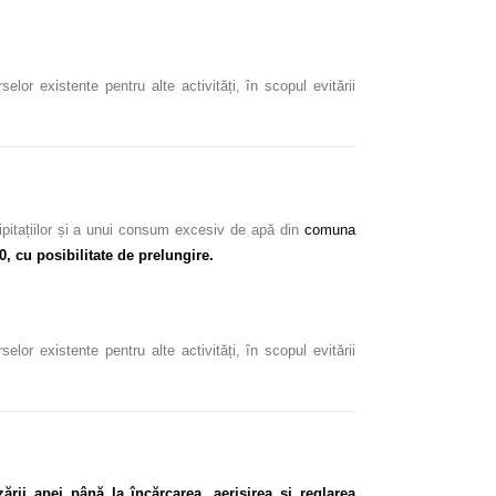
or existente pentru alte activități, în scopul evitării
cipitațiilor și a unui consum excesiv de apă din
comuna
0, cu posibilitate de prelungire.
or existente pentru alte activități, în scopul evitării
rii apei până la încărcarea, aerisirea și reglarea