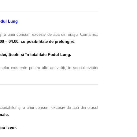
Podul Lung
or și a unui consum excesiv de apă din orașul Comarnic,
:00 – 04:00, cu posibilitate de prelungire.
dei, Școlii și în totalitate Podul Lung.
or existente pentru alte activități, în scopul evitării
cipitațiilor și a unui consum excesiv de apă din orașul
male.
tou Izvor.