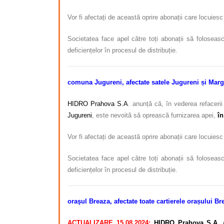
Vor fi afectați de această oprire abonații care locuies
Societatea face apel către toți abonații să foloseasc
deficiențelor în procesul de distribuție.
comuna Jugureni, afectate satele Jugureni și Marg
HIDRO Prahova S.A
. anunță că, în vederea refaceri
Jugureni
, este nevoită să oprească furnizarea apei,
în
Vor fi afectați de această oprire abonații care locuies
Societatea face apel către toți abonații să foloseasc
deficiențelor în procesul de distribuție.
oraşul Breaza, afectate toate cartierele orașului 
ACTUALIZARE 15.08.2024:
HIDRO Prahova S.A. anu