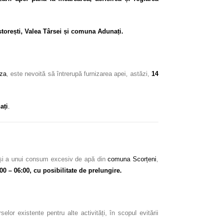
Nistorești, Valea Târsei și comuna Adunați.
aza
, este nevoită să întrerupă furnizarea apei, astăzi,
14
ați
.
or și a unui consum excesiv de apă din
comuna Scorțeni
,
:00 – 06:00, cu posibilitate de prelungire.
or existente pentru alte activități, în scopul evitării