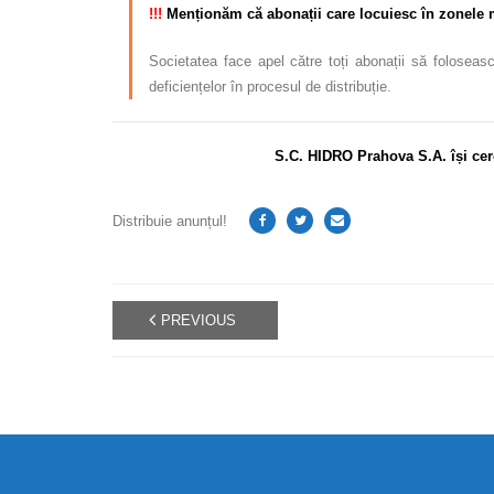
!!!
Menționăm că abonații care locuiesc în zonele mai
Societatea face apel către toți abonații să foloseasc
deficiențelor în procesul de distribuție.
S.C. HIDRO Prahova S.A. își cer
Distribuie anunțul!
PREVIOUS