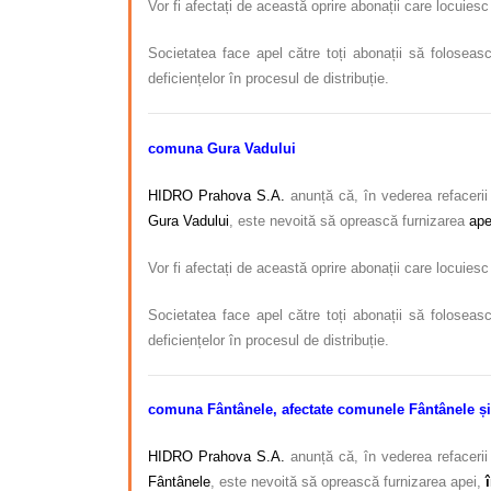
Vor fi afectați de această oprire abonații care locuies
Societatea face apel către toți abonații să foloseasc
deficiențelor în procesul de distribuție.
comuna Gura Vadului
HIDRO Prahova S.A.
anunță că, în vederea refacerii 
Gura Vadului
, este nevoită să oprească furnizarea
ape
Vor fi afectați de această oprire abonații care locuies
Societatea face apel către toți abonații să foloseasc
deficiențelor în procesul de distribuție.
comuna Fântânele, afectate comunele Fântânele ș
HIDRO Prahova S.A.
anunță că, în vederea refacerii 
Fântânele
, este nevoită să oprească furnizarea apei,