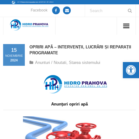
Facebook
Home
OPRIRI APĂ – INTERVENȚII, LUCRĂRI ȘI REPARAȚII
15
PROGRAMATE
Despre noi
NOIEMBRIE
2024
De
Anunturi / Noutati
,
Starea sistemului
Anunțuri lucrări / opriri apă
Servicii
Utile
Anunţuri opriri apă
Guvernanță Corporativă
Informații de interes public