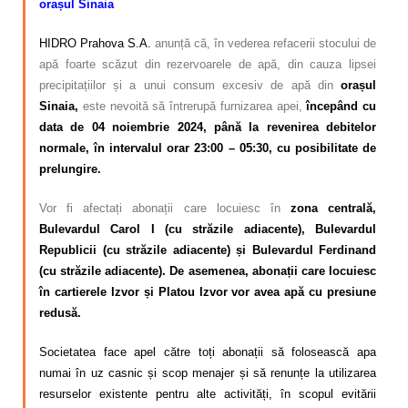
orașul Sinaia
HIDRO Prahova S.A.
anunță că, în vederea refacerii stocului de
apă foarte scăzut din rezervoarele de apă, din cauza lipsei
precipitațiilor și a unui consum excesiv de apă din
orașul
Sinaia,
este nevoită să întrerupă furnizarea apei,
începând cu
data de 04 noiembrie 2024, până la revenirea debitelor
normale, în intervalul orar 23:00 – 05:30, cu posibilitate de
prelungire.
Vor fi afectați abonații care locuiesc în
zona centrală,
Bulevardul Carol I (cu străzile adiacente), Bulevardul
Republicii (cu străzile adiacente) și Bulevardul Ferdinand
(cu străzile adiacente). De asemenea, abonații care locuiesc
în cartierele Izvor și Platou Izvor vor avea apă cu presiune
redusă.
Societatea face apel către toți abonații să folosească apa
numai în uz casnic și scop menajer și să renunțe la utilizarea
resurselor existente pentru alte activități, în scopul evitării