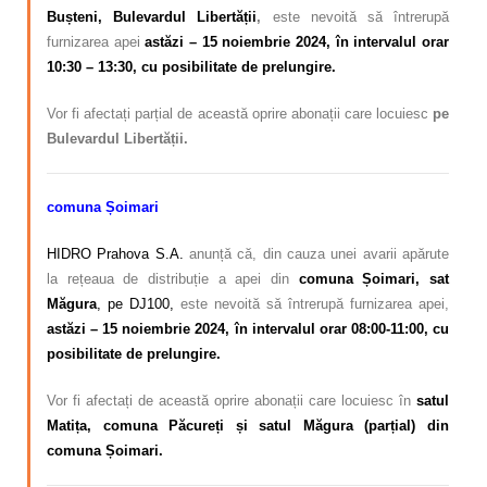
Bușteni, Bulevardul Libertății
,
este nevoită să întrerupă
furnizarea apei
astăzi – 15 noiembrie 2024, în intervalul orar
10:30 – 13:30, cu posibilitate de prelungire.
Vor fi afectați parțial de această oprire abonații care locuiesc
pe
Bulevardul Libertății.
comuna Șoimari
HIDRO Prahova S.A.
anunță că, din cauza unei avarii apărute
la rețeaua de distribuție a apei din
comuna Șoimari, sat
Măgura
, pe DJ100,
este nevoită să întrerupă furnizarea apei,
astăzi – 15 noiembrie 2024, în intervalul orar 08:00-11:00, cu
posibilitate de prelungire.
Vor fi afectați de această oprire abonații care locuiesc în
satul
Matița, comuna Păcureți și satul Măgura (parțial) din
comuna Șoimari
.