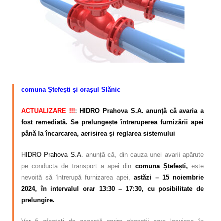
Calitatea apei
Comunicare
Contact
–
comuna Ștefești și orașul Slănic
ACTUALIZARE !!!
:
HIDRO Prahova S.A. anunță că avaria a
fost remediată. Se prelungește întreruperea furnizării apei
până la încarcarea, aerisirea și reglarea sistemului
HIDRO Prahova S.A
. anunță că, din cauza unei avarii apărute
pe conducta de transport a apei din
comuna Ștefești,
este
nevoită să întrerupă furnizarea apei,
astăzi – 15 noiembrie
2024, în intervalul orar 13:30 – 17:30, cu posibilitate de
prelungire.