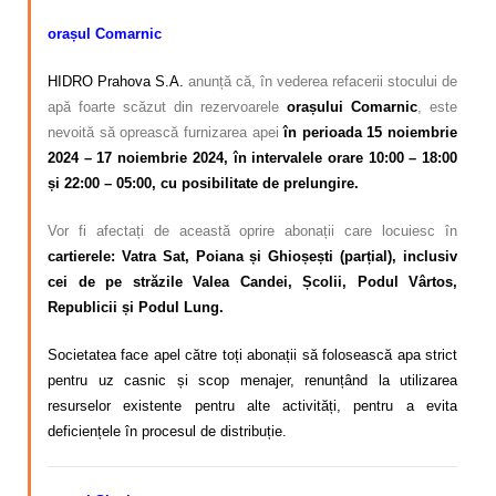
orașul Comarnic
HIDRO Prahova S.A.
anunță că, în vederea refacerii stocului de
apă foarte scăzut din rezervoarele
orașului Comarnic
, este
nevoită să oprească furnizarea apei
în perioada 15 noiembrie
2024 – 17 noiembrie 2024, în intervalele orare 10:00 – 18:00
și 22:00 – 05:00, cu posibilitate de prelungire.
Vor fi afectați de această oprire abonații care locuiesc în
cartierele: Vatra Sat, Poiana și Ghioșești (parțial), inclusiv
cei de pe străzile Valea Candei, Școlii, Podul Vârtos,
Republicii și Podul Lung.
Societatea face apel către toți abonații să folosească apa strict
pentru uz casnic și scop menajer, renunțând la utilizarea
resurselor existente pentru alte activități, pentru a evita
deficiențele în procesul de distribuție.