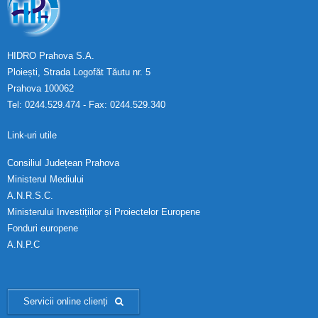
HIDRO Prahova S.A.
Ploiești, Strada Logofăt Tăutu nr. 5
Prahova 100062
Tel: 0244.529.474 - Fax: 0244.529.340
Link-uri utile
Consiliul Județean Prahova
Ministerul Mediului
A.N.R.S.C.
Ministerului Investițiilor și Proiectelor Europene
Fonduri europene
A.N.P.C
Servicii online clienți