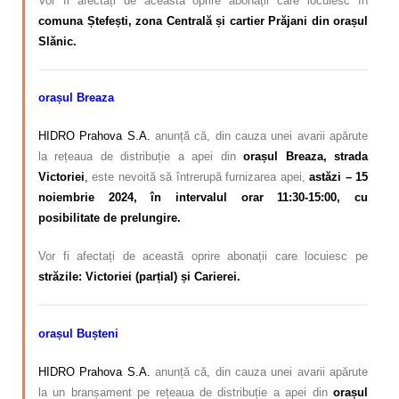
Vor fi afectați de această oprire abonații care locuiesc
în
comuna Ștefești, zona Centrală și cartier Prăjani din orașul
Slănic.
orașul Breaza
HIDRO Prahova S.A.
anunță că, din cauza unei avarii apărute
la rețeaua de distribuție a apei din
orașul Breaza, strada
Victoriei
,
este nevoită să întrerupă furnizarea apei,
astăzi – 15
noiembrie 2024, în intervalul orar 11:30-15:00, cu
posibilitate de prelungire.
Vor fi afectați de această oprire abonații care locuiesc pe
străzile: Victoriei (parțial) și Carierei.
orașul Bușteni
HIDRO Prahova S.A.
anunță că, din cauza unei avarii apărute
la un branșament pe rețeaua de distribuție a apei din
orașul