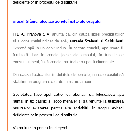
deficiențelor în procesul de distribuție.
orașul Slănic, afectate zonele înalte ale orașului
HIDRO Prahova S.A.
anunță că, din cauza lipsei precipitațiilor
și a consumului ridicat de apă,
sursele Ștefești și Schiuleșt
i
livrează apă la un debit redus. În aceste condiții, apa poate fi
furnizată doar în zonele joase ale orașului, în funcție de
consumul local, însă zonele mai înalte nu pot fi alimentate.
Din cauza fluctuațiilor în debitele disponibile, nu este posibil să
stabilim un program exact de furnizare a apei.
Societatea face apel către toți abonații să folosească apa
numai în uz casnic și scop menajer și să renunțe la utilizarea
resurselor existente pentru alte activități, în scopul evitării
deficiențelor în procesul de distribuție.
Vă mulțumim pentru înțelegere!