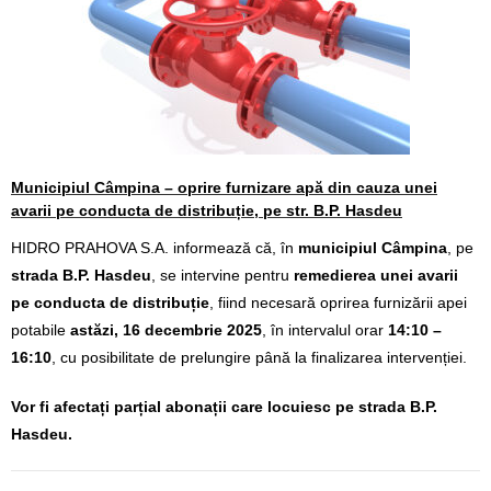
Calitatea apei
Comunicare
Contact
Municipiul Câmpina – oprire furnizare apă din cauza unei
avarii pe conducta de distribuție, pe str. B.P. Hasdeu
HIDRO PRAHOVA S.A. informează că, în
municipiul Câmpina
, pe
strada B.P. Hasdeu
, se intervine pentru
remedierea unei avarii
pe conducta de distribuție
, fiind necesară oprirea furnizării apei
potabile
astăzi, 16 decembrie 2025
, în intervalul orar
14:10 –
16:10
, cu posibilitate de prelungire până la finalizarea intervenției.
Vor fi afectați parțial abonații care locuiesc pe strada B.P.
Hasdeu.