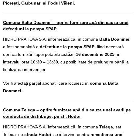
Piorești, Cărbunari și Podul Văleni.
Comuna Balta Doamnei – oprire furnizare apă din cauza unei
defecțiuni la pompa SPAP
HIDRO PRAHOVA S.A. informează că, în comuna
Balta Doamnei
,
a fost semnalată o
defecțiune la pompa SPAP
,
fiind necesară
oprirea furnizării apei
potabile
astăzi
,
16 decembrie 2025,
în
intervalul orar
10:30 – 13:30
, cu posibilitate de prelungire până la
finalizarea intervenției.
Vor fi afectați parțial abonații care locuiesc în
comuna Balta
Doamnei.
Comuna Telega – oprire furnizare apă din cauza unei avarii pe
conducta de distribuție, pe str. Hodoi
HIDRO PRAHOVA S.A. informează că, în comuna
Telega
, sat
Telega, pe
strada Hodoi
, se intervine pentru
remedierea unei