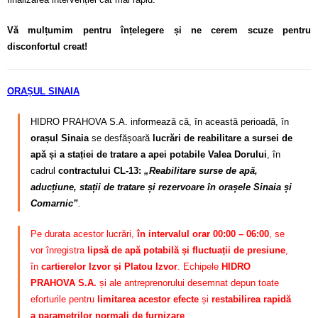
Vă mulțumim pentru înțelegere și ne cerem scuze pentru
disconfortul creat!
ORAȘUL SINAIA
HIDRO PRAHOVA S.A. informează că, în această perioadă, în
orașul Sinaia
se desfășoară
lucrări de reabilitare a sursei de
apă și a stației de tratare a apei potabile Valea Dorului
, în
cadrul
contractului CL-13:
„Reabilitare surse de apă,
aducțiune, stații de tratare și rezervoare în orașele Sinaia și
Comarnic”
.
Pe durata acestor lucrări,
în intervalul orar 00:00 – 06:00
, se
vor înregistra
lipsă de apă potabilă și fluctuații de presiune
,
în
cartierelor Izvor și Platou Izvor
. Echipele
HIDRO
PRAHOVA S.A.
și ale antreprenorului desemnat depun toate
eforturile pentru
limitarea acestor efecte
și
restabilirea rapidă
a parametrilor normali de furnizare
.