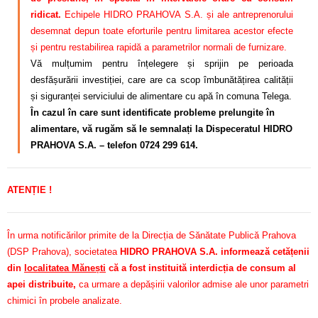
ridicat.
Echipele HIDRO PRAHOVA S.A. și ale antreprenorului
desemnat depun toate eforturile pentru limitarea acestor efecte
și pentru restabilirea rapidă a parametrilor normali de furnizare.
Vă mulțumim pentru înțelegere și sprijin pe perioada
desfășurării investiției, care are ca scop îmbunătățirea calității
și siguranței serviciului de alimentare cu apă în comuna Telega.
În cazul în care sunt identificate probleme prelungite în
alimentare, vă rugăm să le semnalați la Dispeceratul HIDRO
PRAHOVA S.A. – telefon 0724 299 614.
ATENȚIE !
În urma notificărilor primite de la Direcția de Sănătate Publică Prahova
(DSP Prahova), societatea
HIDRO PRAHOVA S.A. informează cetățenii
din
localitatea Mănești
că a fost instituită interdicția de consum al
apei distribuite,
ca urmare a depășirii valorilor admise ale unor parametri
chimici în probele analizate.