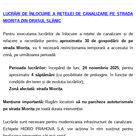
LUCRĂRI DE ÎNLOCUIRE A REȚELEI DE CANALIZARE PE STRADA
MIORIȚA
DIN ORAȘUL SLĂNIC
Pentru executarea lucrărilor de înlocuire a rețelei de canalizare și de
refacere a racordărilor pentru
aproximativ 30 de gospodării de pe
strada Miorița
, va fi necesară restricționarea temporară a accesului în
zonă, pe următoarea perioadă:
Perioada lucrărilor:
începând de luni,
24 noiembrie 2025
, pentru
aproximativ
4 săptămâni
(cu posibilitate de prelungire, în funcție de
condițiile din teren și de evoluția lucrărilor);
Zonă afectată:
strada Miorița
.
Mențiune importantă:
Rugăm locuitorii
să nu parcheze autoturismele
pe strada Miorița
pe toată durata intervenției.
Lucrările sunt necesare pentru modernizarea infrastructurii de canalizare.
Echipele HIDRO PRAHOVA S.A. vor acționa în ritm susținut pentru
finalizarea intervenției cât mai rapid.