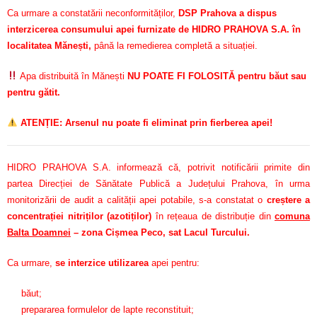
Ca urmare a constatării neconformităților,
DSP Prahova a dispus
interzicerea consumului apei furnizate de HIDRO PRAHOVA S.A. în
localitatea Mănești,
până la remedierea completă a situației.
Apa distribuită în Mănești
NU POATE FI FOLOSITĂ pentru băut sau
pentru gătit.
ATENȚIE: Arsenul nu poate fi eliminat prin fierberea apei!
HIDRO PRAHOVA S.A. informează că, potrivit notificării primite din
partea Direcției de Sănătate Publică a Județului Prahova, în urma
monitorizării de audit a calității apei potabile, s-a constatat o
creștere a
concentrației nitriților (azotiților)
în rețeaua de distribuție din
comuna
Balta Doamnei
– zona Cișmea Peco, sat Lacul Turcului.
Ca urmare,
se interzice utilizarea
apei pentru:
băut;
prepararea formulelor de lapte reconstituit;