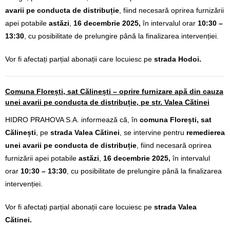
avarii pe conducta de distribuție
,
fiind necesară oprirea furnizării
apei
potabile
astăzi
,
16 decembrie 2025,
în intervalul orar
10:30 –
13:30
, cu posibilitate de prelungire până la finalizarea intervenției.
Vor fi afectați parțial abonații care locuiesc pe
strada Hodoi.
Comuna Florești, sat Călinești – oprire furnizare apă din cauza
unei avarii pe conducta de distribuție, pe str. Valea Cătinei
HIDRO PRAHOVA S.A. informează că, în
comuna Florești, sat
Călinești
, pe
strada Valea Cătinei
, se intervine pentru
remedierea
unei avarii pe conducta de distribuție
,
fiind necesară oprirea
furnizării apei
potabile
astăzi
,
16 decembrie 2025,
în intervalul
orar
10:30 – 13:30
, cu posibilitate de prelungire până la finalizarea
intervenției.
Vor fi afectați parțial abonații care locuiesc pe
strada Valea
Cătinei.