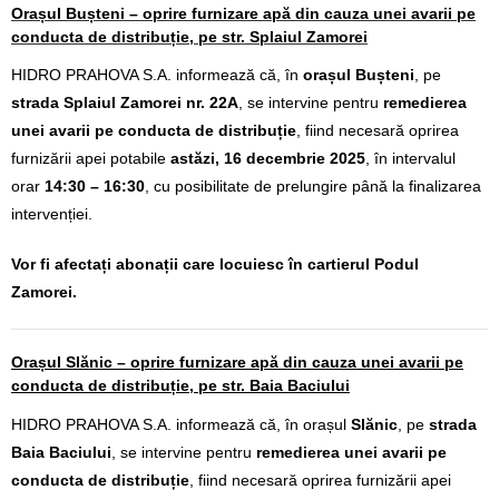
Orașul Bușteni – oprire furnizare apă din cauza unei avarii pe
conducta de distribuție, pe str. Splaiul Zamorei
HIDRO PRAHOVA S.A. informează că, în
orașul Bușteni
, pe
strada Splaiul Zamorei nr. 22A
, se intervine pentru
remedierea
unei avarii pe conducta de distribuție
, fiind necesară oprirea
furnizării apei potabile
astăzi, 16 decembrie 2025
, în intervalul
orar
14:30 – 16:30
, cu posibilitate de prelungire până la finalizarea
intervenției.
Vor fi afectați abonații care locuiesc în cartierul Podul
Zamorei.
Orașul Slănic – oprire furnizare apă din cauza unei avarii pe
conducta de distribuție, pe str. Baia Baciului
HIDRO PRAHOVA S.A. informează că, în orașul
Slănic
, pe
strada
Baia Baciului
, se intervine pentru
remedierea unei avarii pe
conducta de distribuție
, fiind necesară oprirea furnizării apei