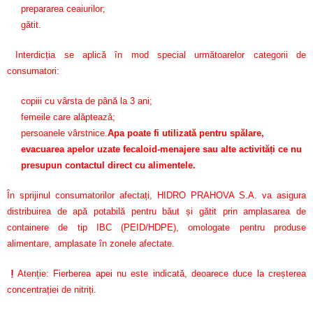
prepararea ceaiurilor;
gătit.
Interdicția se aplică în mod special următoarelor categorii de
consumatori:
copiii cu vârsta de până la 3 ani;
femeile care alăptează;
persoanele vârstnice.
Apa poate fi utilizată pentru spălare,
evacuarea apelor uzate fecaloid-menajere sau alte activități ce nu
presupun contactul direct cu alimentele.
În sprijinul consumatorilor afectați, HIDRO PRAHOVA S.A. va asigura
distribuirea de apă potabilă pentru băut și gătit prin amplasarea de
containere de tip IBC (PEID/HDPE), omologate pentru produse
alimentare, amplasate în zonele afectate.
Atenție: Fierberea apei nu este indicată, deoarece duce la creșterea
concentrației de nitriți.