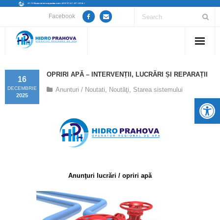
Facebook
Home
OPRIRI APĂ – INTERVENȚII, LUCRĂRI ȘI REPARAȚII
16
Despre noi
DECEMBRIE
Anunturi / Noutati
,
Noutăţi
,
Starea sistemului
2025
De
Anunțuri lucrări / opriri apă
Servicii
Utile
Anunţuri lucrări / opriri apă
Guvernanță Corporativă
Informații de interes public