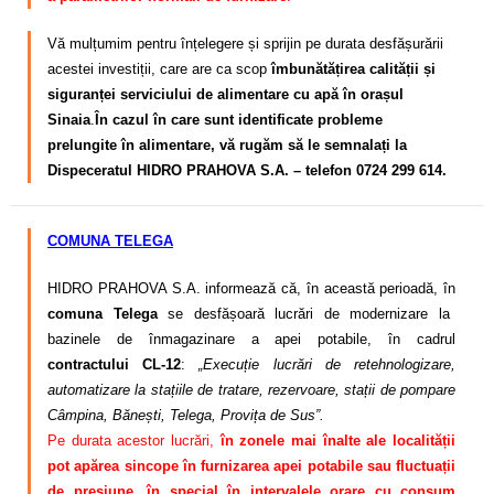
Vă mulțumim pentru înțelegere și sprijin pe durata desfășurării
acestei investiții, care are ca scop
îmbunătățirea calității și
siguranței serviciului de alimentare cu apă în orașul
Sinaia
.
În cazul în care sunt identificate probleme
prelungite în alimentare, vă rugăm să le semnalați la
Dispeceratul HIDRO PRAHOVA S.A. – telefon 0724 299 614.
COMUNA TELEGA
HIDRO PRAHOVA S.A. informează că, în această perioadă, în
comuna Telega
se desfășoară lucrări de modernizare la
bazinele de înmagazinare a apei potabile, în cadrul
contractului CL-12
:
„Execuție lucrări de retehnologizare,
automatizare la stațiile de tratare, rezervoare, stații de pompare
Câmpina, Bănești, Telega, Provița de Sus”.
Pe durata acestor lucrări,
în zonele mai înalte ale localității
pot apărea sincope în furnizarea apei potabile sau fluctuații
de presiune, în special în intervalele orare cu consum