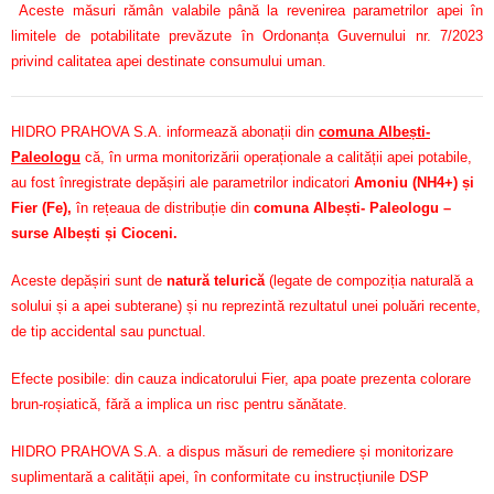
Aceste măsuri rămân valabile până la revenirea parametrilor apei în
limitele de potabilitate prevăzute în Ordonanța Guvernului nr. 7/2023
privind calitatea apei destinate consumului uman.
HIDRO PRAHOVA S.A. informează abonații din
comuna Albești-
Paleologu
că, în urma monitorizării operaționale a calității apei potabile,
au fost înregistrate depășiri ale parametrilor indicatori
Amoniu (NH4+) și
Fier (Fe)
,
în rețeaua de distribuție din
comuna Albești- Paleologu –
surse Albești și Cioceni.
Aceste depășiri sunt de
natură telurică
(legate de compoziția naturală a
solului și a apei subterane) și nu reprezintă rezultatul unei poluări recente,
de tip accidental sau punctual.
Efecte posibile: din cauza indicatorului Fier, apa poate prezenta colorare
brun-roșiatică, fără a implica un risc pentru sănătate.
HIDRO PRAHOVA S.A. a dispus măsuri de remediere și monitorizare
suplimentară a calității apei, în conformitate cu instrucțiunile DSP