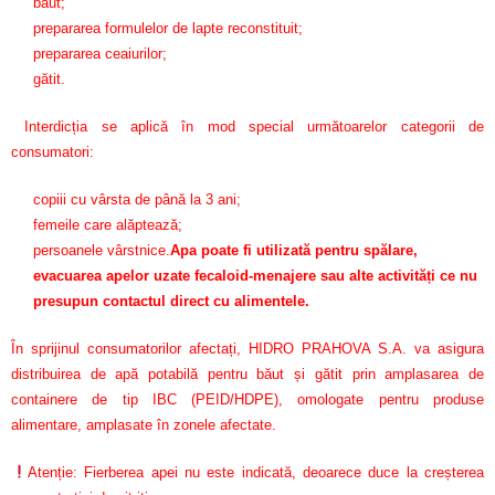
băut;
prepararea formulelor de lapte reconstituit;
prepararea ceaiurilor;
gătit.
Interdicția se aplică în mod special următoarelor categorii de
consumatori:
copiii cu vârsta de până la 3 ani;
femeile care alăptează;
persoanele vârstnice.
Apa poate fi utilizată pentru spălare,
evacuarea apelor uzate fecaloid-menajere sau alte activități ce nu
presupun contactul direct cu alimentele.
În sprijinul consumatorilor afectați, HIDRO PRAHOVA S.A. va asigura
distribuirea de apă potabilă pentru băut și gătit prin amplasarea de
containere de tip IBC (PEID/HDPE), omologate pentru produse
alimentare, amplasate în zonele afectate.
Atenție: Fierberea apei nu este indicată, deoarece duce la creșterea