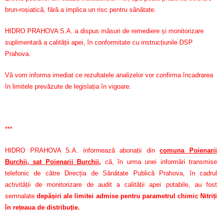
brun-roșiatică, fără a implica un risc pentru sănătate.
HIDRO PRAHOVA S.A. a dispus măsuri de remediere și monitorizare
suplimentară a calității apei, în conformitate cu instrucțiunile DSP
Prahova.
Vă vom informa imediat ce rezultatele analizelor vor confirma încadrarea
în limitele prevăzute de legislația în vigoare.
***
HIDRO PRAHOVA S.A. informează abonații din
comuna Poienarii
Burchii, sat Poienarii Burchii
,
că, în urma unei informări transmise
telefonic de către Direcția de Sănătate Publică Prahova, în cadrul
activității de monitorizare de audit a calității apei potabile, au fost
semnalate
depășiri ale limitei admise pentru parametrul chimic Nitriți
în rețeaua de distribuție.