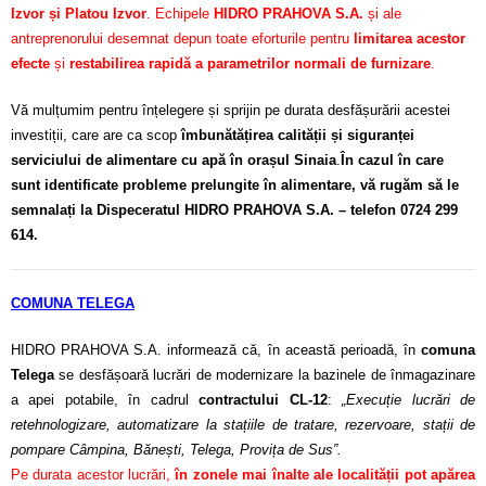
Izvor și Platou Izvor
. Echipele
HIDRO PRAHOVA S.A.
și ale
antreprenorului desemnat depun toate eforturile pentru
limitarea acestor
efecte
și
restabilirea rapidă a parametrilor normali de furnizare
.
Vă mulțumim pentru înțelegere și sprijin pe durata desfășurării acestei
investiții, care are ca scop
îmbunătățirea calității și siguranței
serviciului de alimentare cu apă în orașul Sinaia
.
În cazul în care
sunt identificate probleme prelungite în alimentare, vă rugăm să le
semnalați la Dispeceratul HIDRO PRAHOVA S.A. – telefon 0724 299
614.
COMUNA TELEGA
HIDRO PRAHOVA S.A. informează că, în această perioadă, în
comuna
Telega
se desfășoară lucrări de modernizare la bazinele de înmagazinare
a apei potabile, în cadrul
contractului CL-12
:
„Execuție lucrări de
retehnologizare, automatizare la stațiile de tratare, rezervoare, stații de
pompare Câmpina, Bănești, Telega, Provița de Sus”.
Pe durata acestor lucrări,
în zonele mai înalte ale localității pot apărea