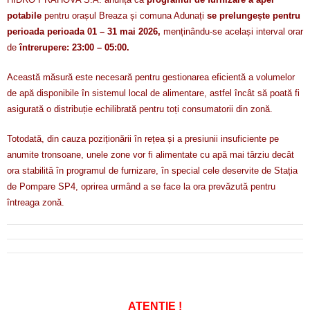
potabile
pentru orașul Breaza și comuna Adunați
se prelungește pentru
perioada perioada 01 – 31 mai 2026,
menținându-se același interval orar
de
întrerupere: 23:00 – 05:00.
Această măsură este necesară pentru gestionarea eficientă a volumelor
de apă disponibile în sistemul local de alimentare, astfel încât să poată fi
asigurată o distribuție echilibrată pentru toți consumatorii din zonă.
Totodată, din cauza poziționării în rețea și a presiunii insuficiente pe
anumite tronsoane, unele zone vor fi alimentate cu apă mai târziu decât
ora stabilită în programul de furnizare, în special cele deservite de Stația
de Pompare SP4, oprirea urmând a se face la ora prevăzută pentru
întreaga zonă.
ATENȚIE !