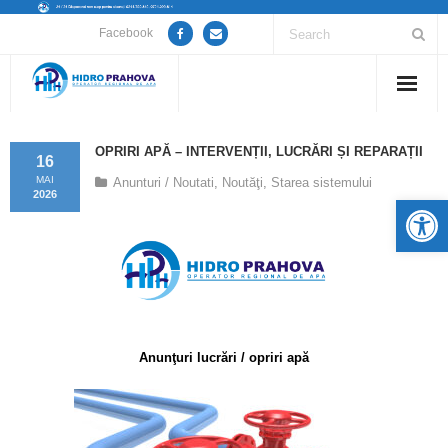
Facebook
Home
OPRIRI APĂ – INTERVENȚII, LUCRĂRI ȘI REPARAȚII
16
Despre noi
MAI
Anunturi / Noutati
,
Noutăţi
,
Starea sistemului
2026
De
Anunțuri lucrări / opriri apă
Servicii
Utile
Anunţuri lucrări / opriri apă
Guvernanță Corporativă
Informații de interes public