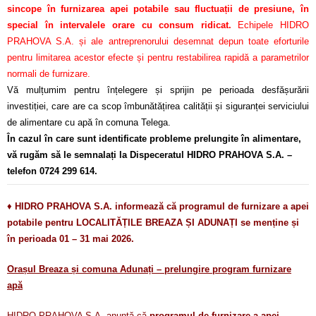
sincope în furnizarea apei potabile sau fluctuații de presiune, în
special în intervalele orare cu consum ridicat.
Echipele HIDRO
PRAHOVA S.A. și ale antreprenorului desemnat depun toate eforturile
pentru limitarea acestor efecte și pentru restabilirea rapidă a parametrilor
normali de furnizare.
Vă mulțumim pentru înțelegere și sprijin pe perioada desfășurării
investiției, care are ca scop îmbunătățirea calității și siguranței serviciului
de alimentare cu apă în comuna Telega.
În cazul în care sunt identificate probleme prelungite în alimentare,
vă rugăm să le semnalați la Dispeceratul HIDRO PRAHOVA S.A. –
telefon 0724 299 614.
♦
HIDRO PRAHOVA S.A. informează că programul de furnizare a apei
potabile pentru LOCALITĂȚILE BREAZA ȘI ADUNAȚI se menține și
în perioada 01 – 31 mai 2026.
Orașul Breaza și comuna Adunați – prelungire program furnizare
apă
HIDRO PRAHOVA S.A. anunță că
programul de furnizare a apei