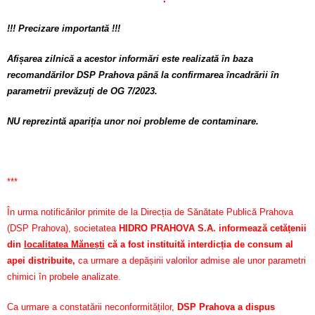
!!! Precizare importantă !!!
Afișarea zilnică a acestor informări este realizată în baza
recomandărilor DSP Prahova până la confirmarea încadrării în
parametrii prevăzuți de OG 7/2023.
NU reprezintă apariția unor noi probleme de contaminare.
***
În urma notificărilor primite de la Direcția de Sănătate Publică Prahova
(DSP Prahova), societatea
HIDRO PRAHOVA S.A. informează cetățenii
din
localitatea Mănești
că a fost instituită interdicția de consum al
apei distribuite,
ca urmare a depășirii valorilor admise ale unor parametri
chimici în probele analizate.
Ca urmare a constatării neconformităților,
DSP Prahova a dispus