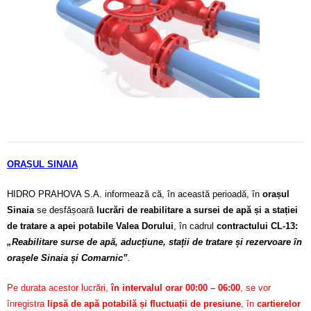
Calitatea apei
Comunicare
Contact
ORAȘUL SINAIA
HIDRO PRAHOVA S.A. informează că, în această perioadă, în
orașul
Sinaia
se desfășoară
lucrări de reabilitare a sursei de apă și a stației
de tratare a apei potabile Valea Dorului
, în cadrul
contractului CL-13:
„Reabilitare surse de apă, aducțiune, stații de tratare și rezervoare în
orașele Sinaia și Comarnic”
.
Pe durata acestor lucrări,
în intervalul orar 00:00 – 06:00
, se vor
înregistra
lipsă de apă potabilă și fluctuații de presiune
, în
cartierelor