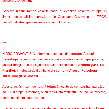
concentrației de nitriți.
Aceste măsuri rămân valabile până la revenirea parametrilor apei în
limitele de potabilitate prevăzute în Ordonanța Guvernului nr. 7/2023
privind calitatea apei destinate consumului uman.
***
HIDRO PRAHOVA S.A. informează abonații din
comuna Albești-
Paleologu
că, în urma monitorizării operaționale a calității apei potabile,
au fost înregistrate depășiri ale parametrilor indicatori
Amoniu (NH4+) și
Fier (Fe)
,
în rețeaua de distribuție din
comuna Albești- Paleologu –
surse Albești și Cioceni.
Aceste depășiri sunt de
natură telurică
(legate de compoziția naturală a
solului și a apei subterane) și nu reprezintă rezultatul unei poluări recente,
de tip accidental sau punctual.
Efecte posibile: din cauza indicatorului Fier, apa poate prezenta colorare