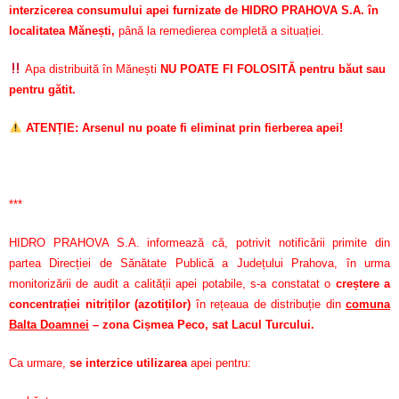
interzicerea consumului apei furnizate de HIDRO PRAHOVA S.A. în
localitatea Mănești,
până la remedierea completă a situației.
Apa distribuită în Mănești
NU POATE FI FOLOSITĂ pentru băut sau
pentru gătit.
ATENȚIE: Arsenul nu poate fi eliminat prin fierberea apei!
***
HIDRO PRAHOVA S.A. informează că, potrivit notificării primite din
partea Direcției de Sănătate Publică a Județului Prahova, în urma
monitorizării de audit a calității apei potabile, s-a constatat o
creștere a
concentrației nitriților (azotiților)
în rețeaua de distribuție din
comuna
Balta Doamnei
– zona Cișmea Peco, sat Lacul Turcului.
Ca urmare,
se interzice utilizarea
apei pentru: