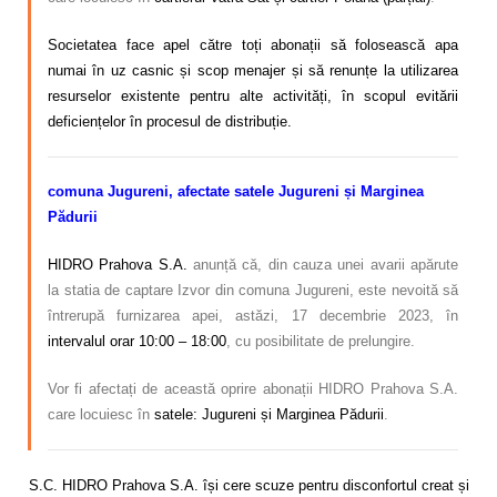
Societatea face apel către toți abonații să folosească apa
numai în uz casnic și scop menajer și să renunțe la utilizarea
resurselor existente pentru alte activități, în scopul evitării
deficiențelor în procesul de distribuție.
comuna Jugureni, afectate
satele Jugureni și Marginea
Pădurii
HIDRO Prahova S.A.
anunță că, din cauza unei avarii apărute
la statia de captare Izvor din comuna Jugureni, este nevoită să
întrerupă furnizarea apei, astăzi, 17 decembrie 2023, în
intervalul orar 10:00 – 18:00
, cu posibilitate de prelungire.
Vor fi afectați de această oprire abonații HIDRO Prahova S.A.
care locuiesc în
satele: Jugureni și Marginea Pădurii
.
S.C. HIDRO Prahova S.A. își cere scuze pentru disconfortul creat și