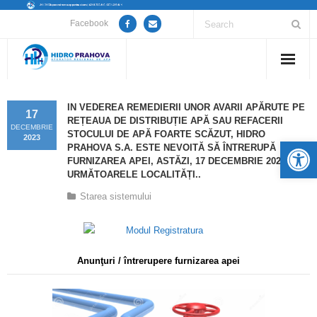
Facebook
Home
IN VEDEREA REMEDIERII UNOR AVARII APĂRUTE PE
17
REȚEAUA DE DISTRIBUȚIE APĂ SAU REFACERII
Despre noi
DECEMBRIE
STOCULUI DE APĂ FOARTE SCĂZUT, HIDRO
2023
De
PRAHOVA S.A. ESTE NEVOITĂ SĂ ÎNTRERUPĂ
Anunțuri lucrări / opriri apă
FURNIZAREA APEI, ASTĂZI, 17 DECEMBRIE 2023, ÎN
URMĂTOARELE LOCALITĂȚI..
Servicii
Starea sistemului
Utile
Guvernanță Corporativă
Anunţuri / întrerupere furnizarea apei
Informații de interes public