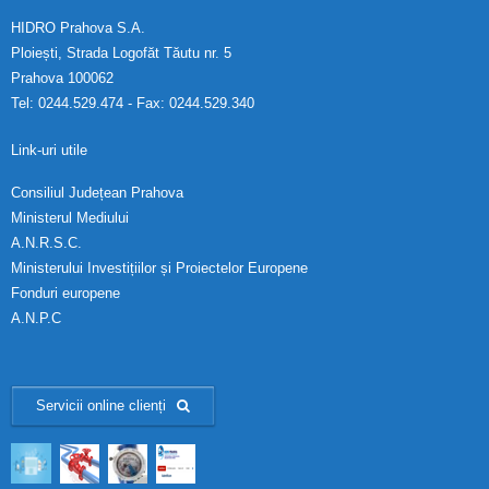
HIDRO Prahova S.A.
Ploiești, Strada Logofăt Tăutu nr. 5
Prahova 100062
Tel: 0244.529.474 - Fax: 0244.529.340
Link-uri utile
Consiliul Județean Prahova
Ministerul Mediului
A.N.R.S.C.
Ministerului Investițiilor și Proiectelor Europene
Fonduri europene
A.N.P.C
Servicii online clienți