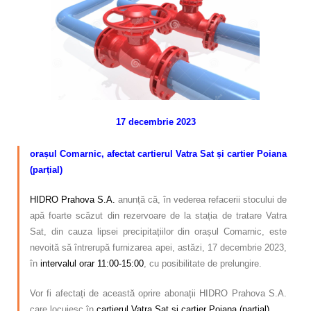
Calitatea apei
Comunicare
Contact
17 decembrie 2023
–
orașul Comarnic, afectat
cartierul Vatra Sat și cartier Poiana
(parțial)
HIDRO Prahova S.A.
anunță că, în vederea refacerii stocului de
apă foarte scăzut din rezervoare de la stația de tratare Vatra
Sat, din cauza lipsei precipitațiilor din orașul Comarnic, este
nevoită să întrerupă furnizarea apei, astăzi, 17 decembrie 2023,
în
intervalul orar 11:00-15:00
, cu posibilitate de prelungire.
Vor fi afectați de această oprire abonații HIDRO Prahova S.A.
care locuiesc în
cartierul Vatra Sat și cartier Poiana (parțial)
.