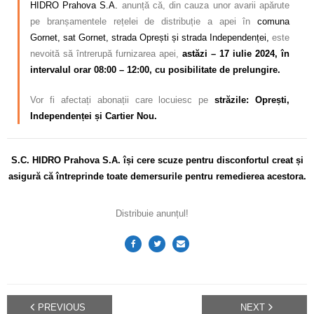
HIDRO Prahova S.A.
anunță că, din cauza unor avarii apărute
pe branșamentele rețelei de distribuție a apei în
comuna
Gornet, sat Gornet, strada Oprești și strada Independenței,
este
nevoită să întrerupă furnizarea apei,
astăzi – 17 iulie 2024, în
intervalul orar 08:00 – 12:00, cu posibilitate de prelungire.
Vor fi afectați abonații care locuiesc pe
străzile: Oprești,
Independenței și Cartier Nou.
S.C. HIDRO Prahova S.A. își cere scuze pentru disconfortul creat și
asigură că întreprinde toate demersurile pentru remedierea acestora.
Distribuie anunțul!
PREVIOUS
NEXT