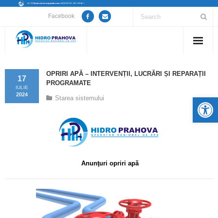
Facebook
Home
OPRIRI APĂ – INTERVENȚII, LUCRĂRI ȘI REPARAȚII
17
PROGRAMATE
Despre noi
IULIE
2024
De
Starea sistemului
Anunțuri lucrări / opriri apă
Servicii
Utile
Anunţuri opriri apă
Guvernanță Corporativă
Informații de interes public