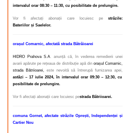
intervalul orar 08:30 – 11:30, cu posibilitate de prelungire.
Vor fi afectați abonații care locuiesc pe
străzile:
Bateriilor și Saelelor.
orașul Comarnic, afectată strada Bătrâioarei
HIDRO Prahova S.A
. anunță că, în vederea remedierii unei
avarii apărute pe rețeaua de distribuție apă din
orașul Comarnic,
strada Bătriioarei,
este nevoită să întrerupă furnizarea apei,
astăzi – 17 iulie 2024, în intervalul orar 09:30 – 12:30, cu
posibilitate de prelungire.
Vor fi afectați abonații care locuiesc pe
strada Bătriioarei.
comuna Gornet, afectate străzile Oprești, Independenței și
Cartier Nou