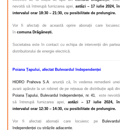
nevoită să întrerupă furnizarea apei,
astăzi – 17 iulie 2024, în
intervalul orar 18:30 – 21:30,
cu posibilitate de prelungire.
Vor fi afectați de această oprire abonații care locuiesc
în
comuna Drăgănești.
Societatea este în contact cu echipa de intervenții din partea
distribuitorului de energie electrică.
Poiana Țapului, afectat Bulevardul Independenței
HIDRO Prahova S.A
. anunță că, în vederea remedierii unei
avarii apărute la un robinet de pe rețeaua de distribuție apă din
Poiana Țapului, Bulevardul Independenței, nr. 41
, este nevoită
să întrerupă furnizarea apei,
astăzi – 17 iulie 2024, în
intervalul orar 12:30 – 14:30, cu posibilitate de prelungire.
Vor fi afectați abonații care locuiesc pe
Bulevardul
Independenței cu străzile adiacente.