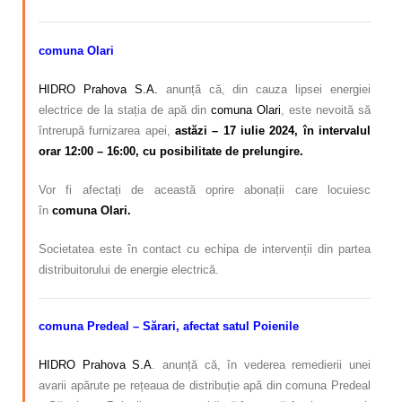
comuna Olari
HIDRO Prahova S.A.
anunță că, din cauza lipsei energiei
electrice de la stația de apă din
comuna Olari
, este nevoită să
întrerupă furnizarea apei,
astăzi – 17 iulie 2024, în intervalul
orar 12:00 – 16:00, cu posibilitate de prelungire.
Vor fi afectați de această oprire abonații care locuiesc
în
comuna Olari.
Societatea este în contact cu echipa de intervenții din partea
distribuitorului de energie electrică.
comuna Predeal – Sărari, afectat satul Poienile
HIDRO Prahova S.A
. anunță că, în vederea remedierii unei
avarii apărute pe rețeaua de distribuție apă din comuna Predeal