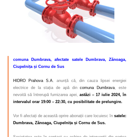
Calitatea apei
Comunicare
Contact
–
comuna Dumbrava, afectate satele Dumbrava, Zănoaga,
Ciupelnița și Cornu de Sus
–
HIDRO Prahova S.A.
anunță că, din cauza lipsei energiei
electrice de la stația de apă din
comuna Dumbrava
, este
nevoită să întrerupă furnizarea apei,
astăzi – 17 iulie 2024, în
intervalul orar 19:00 – 22:30, cu posibilitate de prelungire.
–
Vor fi afectați de această oprire abonații care locuiesc în
satele:
Dumbrava, Zănoaga, Ciupelnița și Cornu de Sus.
–
Societatea este în contact cu echipa de intervenții din partea