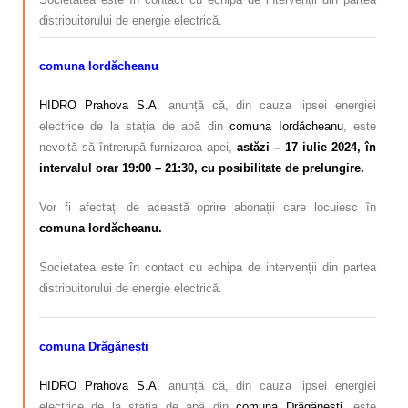
distribuitorului de energie electrică.
comuna Iordăcheanu
HIDRO Prahova S.A
. anunță că, din cauza lipsei energiei
electrice de la stația de apă din
comuna Iordăcheanu
, este
nevoită să întrerupă furnizarea apei,
astăzi – 17 iulie 2024, în
intervalul orar 19:00 – 21:30, cu posibilitate de prelungire.
Vor fi afectați de această oprire abonații care locuiesc în
comuna Iordăcheanu.
Societatea este în contact cu echipa de intervenții din partea
distribuitorului de energie electrică.
comuna Drăgănești
HIDRO Prahova S.A
. anunță că, din cauza lipsei energiei
electrice de la stația de apă din
comuna Drăgănești
, este