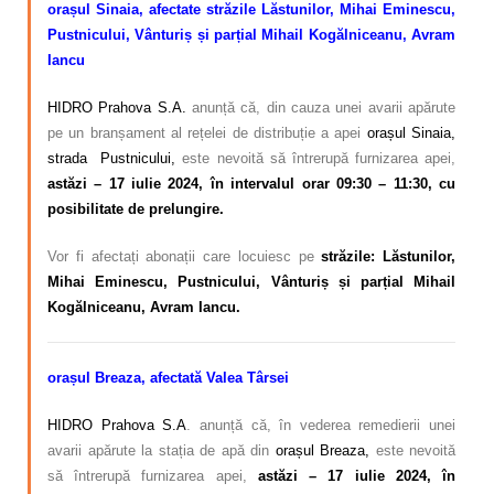
orașul Sinaia, afectate străzile Lăstunilor, Mihai Eminescu,
Pustnicului, Vânturiș și parțial Mihail Kogălniceanu, Avram
Iancu
HIDRO Prahova S.A.
anunță că, din cauza unei avarii apărute
pe un branșament al rețelei de distribuție a apei
orașul Sinaia,
strada Pustnicului,
este nevoită să întrerupă furnizarea apei,
astăzi – 17 iulie 2024, în intervalul orar 09:30 – 11:30, cu
posibilitate de prelungire.
Vor fi afectați abonații care locuiesc pe
străzile:
Lăstunilor,
Mihai Eminescu, Pustnicului, Vânturiș și parțial Mihail
Kogălniceanu, Avram Iancu.
orașul Breaza, afectată Valea Târsei
HIDRO Prahova S.A
. anunță că, în vederea remedierii unei
avarii apărute la stația de apă din
orașul Breaza,
este nevoită
să întrerupă furnizarea apei,
astăzi – 17 iulie 2024, în