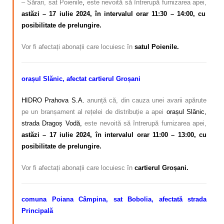
– Sărari, sat Poienile
,
este nevoită să întrerupă furnizarea apei,
astăzi – 17 iulie 2024, în intervalul orar 11:30 – 14:00, cu
posibilitate de prelungire.
Vor fi afectați abonații care locuiesc în
satul Poienile.
orașul Slănic, afectat cartierul Groșani
HIDRO Prahova S.A.
anunță că, din cauza unei avarii apărute
pe un branșament al rețelei de distribuție a apei
orașul Slănic,
strada Dragoș Vodă,
este nevoită să întrerupă furnizarea apei,
astăzi – 17 iulie 2024, în intervalul orar 11:00 – 13:00, cu
posibilitate de prelungire.
Vor fi afectați abonații care locuiesc în
cartierul Groșani.
comuna Poiana Câmpina, sat Bobolia, afectată strada
Principală