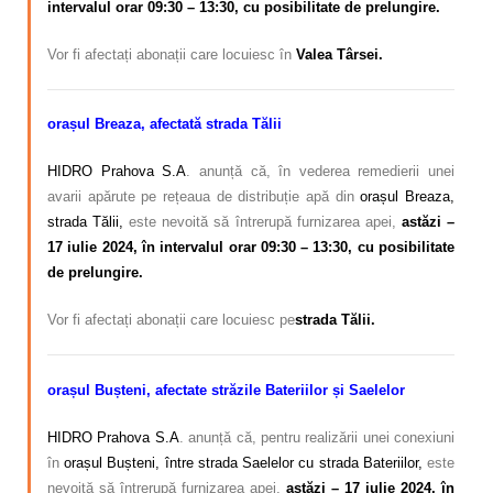
intervalul orar 09:30 – 13:30, cu posibilitate de prelungire.
Vor fi afectați abonații care locuiesc în
Valea Târsei.
orașul Breaza, afectată strada Tălii
HIDRO Prahova S.A
. anunță că, în vederea remedierii unei
avarii apărute pe rețeaua de distribuție apă din
orașul Breaza,
strada Tălii,
este nevoită să întrerupă furnizarea apei,
astăzi –
17 iulie 2024, în intervalul orar 09:30 – 13:30, cu posibilitate
de prelungire.
Vor fi afectați abonații care locuiesc pe
strada Tălii.
orașul Bușteni, afectate străzile Bateriilor și Saelelor
HIDRO Prahova S.A
. anunță că, pentru realizării unei conexiuni
în
orașul Bușteni, între strada Saelelor cu strada Bateriilor,
este
nevoită să întrerupă furnizarea apei,
astăzi – 17 iulie 2024, în