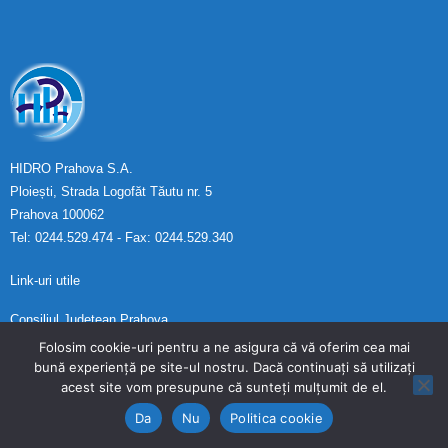
HIDRO Prahova S.A.
Ploiești, Strada Logofăt Tăutu nr. 5
Prahova 100062
Tel: 0244.529.474 - Fax: 0244.529.340
Link-uri utile
Consiliul Județean Prahova
Ministerul Mediului
Folosim cookie-uri pentru a ne asigura că vă oferim cea mai
A.N.R.S.C.
bună experiență pe site-ul nostru. Dacă continuați să utilizați
acest site vom presupune că sunteți mulțumit de el.
Ministerului Investițiilor și Proiectelor Europene
Fonduri europene
Da
Nu
Politica cookie
A.N.P.C