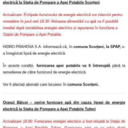
electrică la Stația de Pompare a Apei Potabile Scorțeni
Actualizare: Echipele furnizorului de energie electrică vor intervini pentru
remediere în jurul orei 18:30. Reluarea alimentării cu apă va fi posibilă
imediat după restabilirea energiei electrice și repunerea în funcțiune a
Stației de Pompare a Apei Potabile.
HIDRO PRAHOVA S.A. informează că, în
comuna Scorțeni, la SPAP,
s-
a înregistrat lipsă de energie electrică.
În aceste condiții,
furnizarea apei potabile va fi întreruptă
până la
remedierea de către furnizorul de energie electrică.
Vor fi afectați abonații care locuiesc în
comuna Scorțeni.
Orașul Băicoi – oprire furnizare apă din cauza lipsei de energie
electrică la Stația de Pompare a Apei Potabile Tufeni
Actualizare 18:00: Furnizarea energiei electrice a fost reluată la Stația de
Pompare a Apei Potabile Tufeni. Furnizarea apei se va relua după