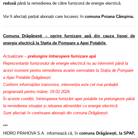
redusă
până la remedierea de către furnizorul de energie electrică.
Vor fi afectați parțial abonații care locuiesc în
comuna Poiana Câmpina.
Comuna Drăgănești – oprire furnizare apă din cauza lipsei de
energie electrică la Stația de Pompare a Apei Potabile
Actualizare –
prelungire întrerupere furnizare apă
Reprezentanții furnizorului de energie electrică nu au intervenit până la
acest moment pentru remedierea avariei semnalate la Stația de Pompare
a Apei Potabile Drăgănești.
Conform informațiilor transmise, intervenția este cel mai probabil
programată pentru mâine, 19.02.2026.
În aceste condiții, întreruperea furnizării apei potabile se prelungește până
la remedierea situației și reluarea alimentării cu energie electrică.
Sunt afectați în continuare abonații din comuna Drăgănești.
***
HIDRO PRAHOVA S.A. informează că, în
comuna Drăgănești, la SPAP,