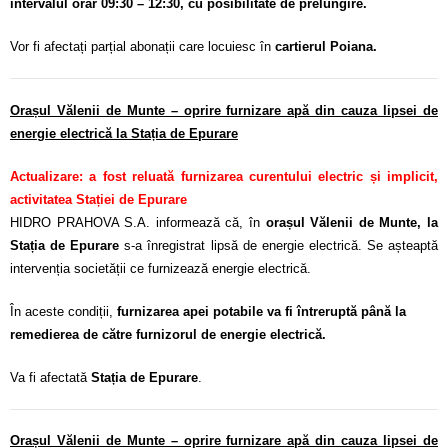
intervalul orar 09:30 – 12:30, cu posibilitate de prelungire.
Vor fi afectați parțial abonații care locuiesc în
cartierul Poiana.
Orașul Vălenii de Munte – oprire furnizare apă din cauza lipsei de
energie electrică la Stația de Epurare
Actualizare: a fost reluată furnizarea curentului electric și implicit,
activitatea Stației de Epurare
HIDRO PRAHOVA S.A. informează că, în
orașul Vălenii de Munte, la
Stația de Epurare
s-a înregistrat lipsă de energie electrică. Se așteaptă
intervenția societății ce furnizează energie electrică.
În aceste condiții,
furnizarea apei potabile va fi întreruptă până la
remedierea de către furnizorul de energie electrică.
Va fi afectată
Stația de Epurare
.
Orașul Vălenii de Munte – oprire furnizare apă din cauza lipsei de