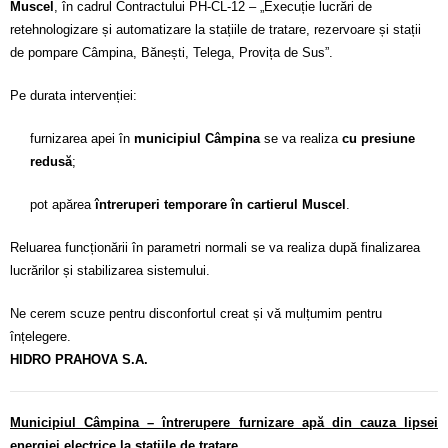
Muscel
, în cadrul Contractului PH-CL-12 – „Execuție lucrări de
retehnologizare și automatizare la stațiile de tratare, rezervoare și stații
de pompare Câmpina, Bănești, Telega, Provița de Sus”.
Pe durata intervenției:
furnizarea apei în
municipiul Câmpina
se va realiza
cu presiune
redusă
;
pot apărea
întreruperi temporare în cartierul Muscel
.
Reluarea funcționării în parametri normali se va realiza după finalizarea
lucrărilor și stabilizarea sistemului.
Ne cerem scuze pentru disconfortul creat și vă mulțumim pentru
înțelegere.
HIDRO PRAHOVA S.A.
Municipiul Câmpina – întrerupere furnizare apă din cauza lipsei
energiei electrice la stațiile de tratare