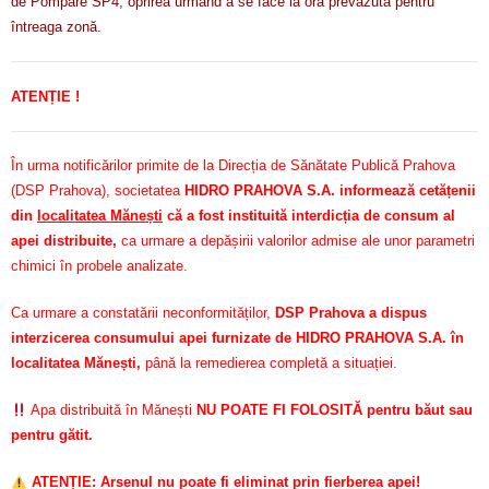
de Pompare SP4, oprirea urmând a se face la ora prevăzută pentru
întreaga zonă.
ATENȚIE !
În urma notificărilor primite de la Direcția de Sănătate Publică Prahova
(DSP Prahova), societatea
HIDRO PRAHOVA S.A. informează cetățenii
din
localitatea Mănești
că a fost instituită interdicția de consum al
apei distribuite,
ca urmare a depășirii valorilor admise ale unor parametri
chimici în probele analizate.
Ca urmare a constatării neconformităților,
DSP Prahova a dispus
interzicerea consumului apei furnizate de HIDRO PRAHOVA S.A. în
localitatea Mănești,
până la remedierea completă a situației.
Apa distribuită în Mănești
NU POATE FI FOLOSITĂ pentru băut sau
pentru gătit.
ATENȚIE: Arsenul nu poate fi eliminat prin fierberea apei!