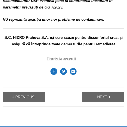
recomandărilor DSP Prahova până la confirmarea încadrării în
parametrii prevăzuți de OG 7/2023.
NU reprezintă apariția unor noi probleme de contaminare.
S.C. HIDRO Prahova S.A. își cere scuze pentru disconfortul
creat și
asigură că întreprinde toate demersurile pentru remedierea
Distribuie anunțul!
PREVIOUS
NEXT