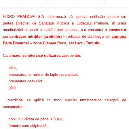
HIDRO PRAHOVA S.A. informează că, potrivit notificării primite din
partea Direcției de Sănătate Publică a Județului Prahova, în urma
monitorizării de audit a calității apei potabile, s-a constatat o
creștere a
concentrației nitriților (azotiților)
în rețeaua de distribuție din
comuna
Balta Doamnei
– zona Cișmea Peco, sat Lacul Turcului.
Ca urmare,
se interzice utilizarea
apei pentru:
băut;
prepararea formulelor de lapte reconstituit;
prepararea ceaiurilor;
gătit.
Interdicția se aplică în mod special următoarelor categorii de
consumatori:
copiii cu vârsta de până la 3 ani;
femeile care alăptează;