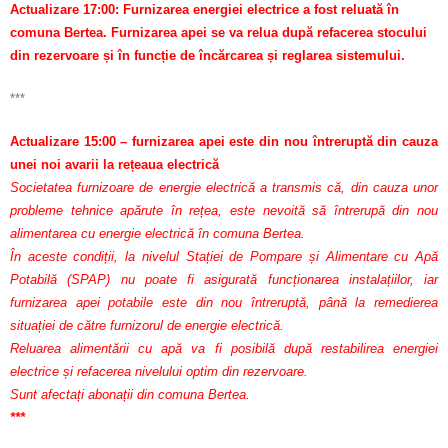
Actualizare 17:00: Furnizarea energiei electrice a fost reluată în
comuna Bertea. Furnizarea apei se va relua după refacerea stocului
din rezervoare și în funcție de încărcarea și reglarea sistemului.
***
Actualizare 15:00 – furnizarea apei este din nou întreruptă din cauza
unei noi avarii la rețeaua electrică
Societatea furnizoare de energie electrică a transmis că, din cauza unor
probleme tehnice apărute în rețea, este nevoită să întrerupă din nou
alimentarea cu energie electrică în comuna Bertea.
În aceste condiții, la nivelul Stației de Pompare și Alimentare cu Apă
Potabilă (SPAP) nu poate fi asigurată funcționarea instalațiilor, iar
furnizarea apei potabile este din nou întreruptă, până la remedierea
situației de către furnizorul de energie electrică.
Reluarea alimentării cu apă va fi posibilă după restabilirea energiei
electrice și refacerea nivelului optim din rezervoare.
Sunt afectați abonații din comuna Bertea.
***