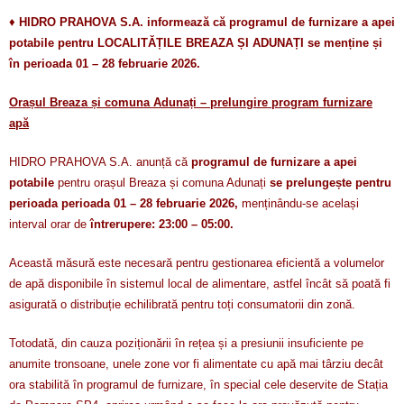
♦
HIDRO PRAHOVA S.A. informează că programul de furnizare a apei
potabile pentru LOCALITĂȚILE BREAZA ȘI ADUNAȚI se menține și
în perioada 01 – 28 februarie 2026.
Orașul Breaza și comuna Adunați – prelungire program furnizare
apă
HIDRO PRAHOVA S.A. anunță că
programul de furnizare a apei
potabile
pentru orașul Breaza și comuna Adunați
se prelungește pentru
perioada perioada 01 – 28 februarie 2026,
menținându-se același
interval orar de
întrerupere: 23:00 – 05:00.
Această măsură este necesară pentru gestionarea eficientă a volumelor
de apă disponibile în sistemul local de alimentare, astfel încât să poată fi
asigurată o distribuție echilibrată pentru toți consumatorii din zonă.
Totodată, din cauza poziționării în rețea și a presiunii insuficiente pe
anumite tronsoane, unele zone vor fi alimentate cu apă mai târziu decât
ora stabilită în programul de furnizare, în special cele deservite de Stația