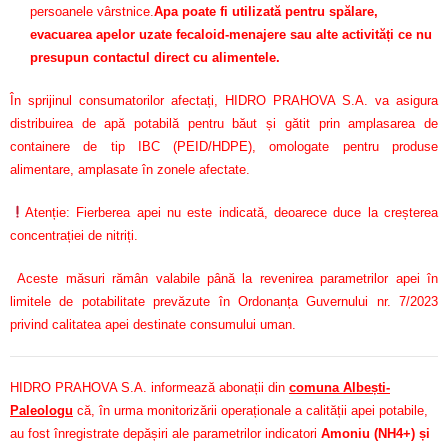
persoanele vârstnice.
Apa poate fi utilizată pentru spălare,
evacuarea apelor uzate fecaloid-menajere sau alte activități ce nu
presupun contactul direct cu alimentele.
În sprijinul consumatorilor afectați, HIDRO PRAHOVA S.A. va asigura
distribuirea de apă potabilă pentru băut și gătit prin amplasarea de
containere de tip IBC (PEID/HDPE), omologate pentru produse
alimentare, amplasate în zonele afectate.
Atenție: Fierberea apei nu este indicată, deoarece duce la creșterea
concentrației de nitriți.
Aceste măsuri rămân valabile până la revenirea parametrilor apei în
limitele de potabilitate prevăzute în Ordonanța Guvernului nr. 7/2023
privind calitatea apei destinate consumului uman.
HIDRO PRAHOVA S.A. informează abonații din
comuna Albești-
Paleologu
că, în urma monitorizării operaționale a calității apei potabile,
au fost înregistrate depășiri ale parametrilor indicatori
Amoniu (NH4+) și