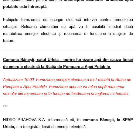
potabile este întreruptă.
Echipele furnizorului de energie electrică intervin pentru remedierea
situației. Reluarea alimentării cu apă va fi posibilă imediat după
restabilirea energiei electrice și repunerea în funcțiune a stațiilor de
tratare.
Comuna Bănești, satul Urleta – oprire furnizare apă din cauza lipsei
de energie electrică la Stația de Pompare a Apei Potabile
Actualizare 19:00: Furnizarea energiei electrice a fost reluată la Stația de
Pompare a Apei Potabile. Furnizarea apei se va relua după refacerea
stocului din rezervoare și în funcție de încărcarea și reglarea sistemului.
***
HIDRO PRAHOVA S.A. informează că, în
comuna Bănești, la SPAP
Urleta,
s-a înregistrat lipsă de energie electrică.