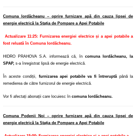
Comuna Iordăcheanu – oprire furnizare apă din cauza lipsei de
energie electrică la Stația de Pompare a Apei Potabile
Actualizare 11:25: Furnizarea energiei electrice și a apei potabile a
fost reluată în Comuna Iordăcheanu.
HIDRO PRAHOVA S.A. informează că, în
comuna Iordăcheanu, la
SPAP,
s-a înregistrat lipsă de energie electrică.
În aceste condiții,
furnizarea apei potabile va fi întreruptă
până la
remedierea de către furnizorul de energie electrică.
Vor fi afectați abonații care locuiesc în
comuna Iordăcheanu.
Comuna Podenii Noi – oprire furnizare apă din cauza lipsei de
energie electrică la Stația de Pompare a Apei Potabile
Actualizare 15:00: Furnizarea energiei electrice și a apei potabile a