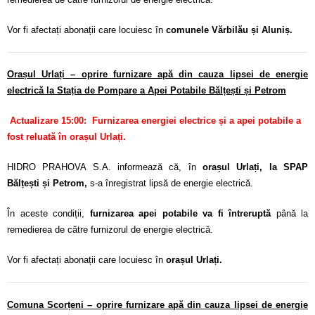
Vor fi afectați abonații care locuiesc în
comunele Vărbilău și Aluniș.
Orașul Urlați – oprire furnizare apă din cauza lipsei de energie
electrică la Stația de Pompare a Apei Potabile Bălțești și Petrom
Actualizare 15:00: Furnizarea energiei electrice și a apei potabile a
fost reluată în orașul Urlați.
HIDRO PRAHOVA S.A. informează că, în
orașul Urlați, la SPAP
Bălțești și Petrom,
s-a înregistrat lipsă de energie electrică.
În aceste condiții,
furnizarea apei potabile va fi întreruptă
până la
remedierea de către furnizorul de energie electrică.
Vor fi afectați abonații care locuiesc în
orașul Urlați.
Comuna Scorțeni – oprire furnizare apă din cauza lipsei de energie