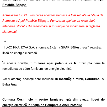
Potabile Bălțești
Actualizare 17:30: Furnizarea energiei electrice a fost reluată la Stația de
Pompare a Apei Potabile Bălțești. Furnizarea apei se va relua după
refacerea stocului din rezervoare și în funcție de încărcarea și reglarea
sistemului.
***
HIDRO PRAHOVA S.A. informează că,
la SPAP Bălțești
s-a înregistrat
lipsă de energie electrică.
În aceste condiții,
furnizarea apei potabile va fi întreruptă
până la
remedierea de către furnizorul de energie electrică.
Vor fi afectați abonații care locuiesc în
localitățile Mizil, Conduratu și
Baba Ana.
Comuna Cosminele – oprire furnizare apă din cauza lipsei de
energie electrică la Stația de Pompare a Apei Potabile