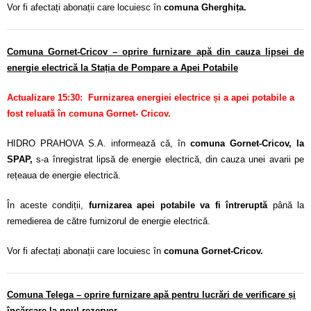
Vor fi afectați abonații care locuiesc în
comuna Gherghița.
Comuna Gornet-Cricov – oprire furnizare apă din cauza lipsei de
energie electrică la Stația de Pompare a Apei Potabile
Actualizare 15:30: Furnizarea energiei electrice și a apei potabile a
fost reluată în comuna Gornet- Cricov.
HIDRO PRAHOVA S.A. informează că, în
comuna Gornet-Cricov, la
SPAP,
s-a înregistrat lipsă de energie electrică, din cauza unei avarii pe
rețeaua de energie electrică.
În aceste condiții,
furnizarea apei potabile va fi întreruptă
până la
remedierea de către furnizorul de energie electrică.
Vor fi afectați abonații care locuiesc în
comuna Gornet-Cricov.
Comuna Telega – oprire furnizare apă pentru lucrări de verificare și
încărcare la noul rezervor.