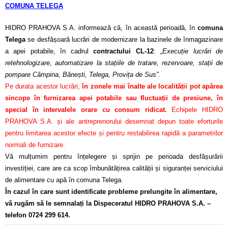
COMUNA TELEGA
HIDRO PRAHOVA S.A. informează că, în această perioadă, în
comuna
Telega
se desfășoară lucrări de modernizare la bazinele de înmagazinare
a apei potabile, în cadrul
contractului CL-12
:
„Execuție lucrări de
retehnologizare, automatizare la stațiile de tratare, rezervoare, stații de
pompare Câmpina, Bănești, Telega, Provița de Sus”.
Pe durata acestor lucrări,
în zonele mai înalte ale localității pot apărea
sincope în furnizarea apei potabile sau fluctuații de presiune, în
special în intervalele orare cu consum ridicat.
Echipele HIDRO
PRAHOVA S.A. și ale antreprenorului desemnat depun toate eforturile
pentru limitarea acestor efecte și pentru restabilirea rapidă a parametrilor
normali de furnizare.
Vă mulțumim pentru înțelegere și sprijin pe perioada desfășurării
investiției, care are ca scop îmbunătățirea calității și siguranței serviciului
de alimentare cu apă în comuna Telega.
În cazul în care sunt identificate probleme prelungite în alimentare,
vă rugăm să le semnalați la Dispeceratul HIDRO PRAHOVA S.A. –
telefon 0724 299 614.