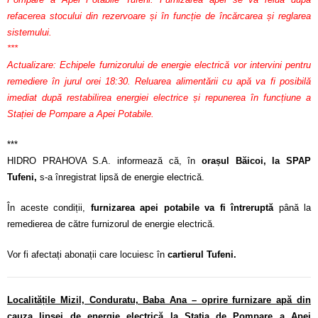
refacerea stocului din rezervoare și în funcție de încărcarea și reglarea
sistemului.
***
Actualizare: Echipele furnizorului de energie electrică vor intervini pentru
remediere în jurul orei 18:30. Reluarea alimentării cu apă va fi posibilă
imediat după restabilirea energiei electrice și repunerea în funcțiune a
Stației de Pompare a Apei Potabile.
***
HIDRO PRAHOVA S.A. informează că, în
orașul Băicoi, la SPAP
Tufeni,
s-a înregistrat lipsă de energie electrică.
În aceste condiții,
furnizarea apei potabile va fi întreruptă
până la
remedierea de către furnizorul de energie electrică.
Vor fi afectați abonații care locuiesc în
cartierul Tufeni.
Localitățile Mizil, Conduratu, Baba Ana – oprire furnizare apă din
cauza lipsei de energie electrică la Stația de Pompare a Apei