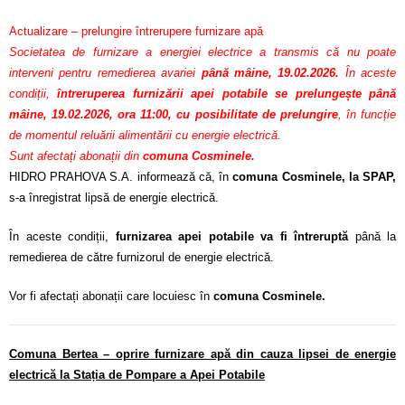
Actualizare – prelungire întrerupere furnizare apă
Societatea de furnizare a energiei electrice a transmis că nu poate
interveni pentru remedierea avariei
până mâine, 19.02.2026.
În aceste
condiții,
întreruperea furnizării apei potabile se prelungește până
mâine, 19.02.2026, ora 11:00, cu posibilitate de prelungire
, în funcție
de momentul reluării alimentării cu energie electrică.
Sunt afectați abonații din
comuna Cosminele.
HIDRO PRAHOVA S.A. informează că, în
comuna Cosminele, la SPAP,
s-a înregistrat lipsă de energie electrică.
În aceste condiții,
furnizarea apei potabile va fi întreruptă
până la
remedierea de către furnizorul de energie electrică.
Vor fi afectați abonații care locuiesc în
comuna Cosminele.
Comuna Bertea – oprire furnizare apă din cauza lipsei de energie
electrică la Stația de Pompare a Apei Potabile