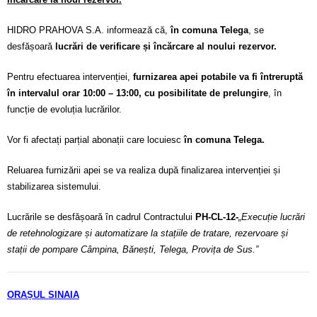
HIDRO PRAHOVA S.A. informează că,
în comuna Telega
, se
desfășoară
lucrări de verificare și încărcare al noului rezervor.
Pentru efectuarea intervenției,
furnizarea apei potabile va fi întreruptă
în intervalul orar 10:00 – 13:00, cu posibilitate de prelungire
, în
funcție de evoluția lucrărilor.
Vor fi afectați parțial abonații care locuiesc
în comuna Telega.
Reluarea furnizării apei se va realiza după finalizarea intervenției și
stabilizarea sistemului.
Lucrările se desfășoară în cadrul Contractului
PH-CL-12-
„Execuție lucrări
de retehnologizare și automatizare la stațiile de tratare, rezervoare și
stații de pompare Câmpina, Bănești, Telega, Provița de Sus.”
ORAȘUL SINAIA