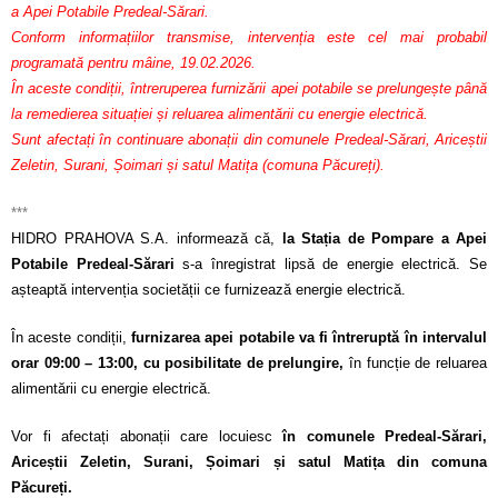
a Apei Potabile Predeal-Sărari.
Conform informațiilor transmise, intervenția este cel mai probabil
programată pentru mâine, 19.02.2026.
În aceste condiții, întreruperea furnizării apei potabile se prelungește până
la remedierea situației și reluarea alimentării cu energie electrică.
Sunt afectați în continuare abonații din comunele Predeal-Sărari, Ariceștii
Zeletin, Surani, Șoimari și satul Matița (comuna Păcureți).
***
HIDRO PRAHOVA S.A. informează că,
la Stația de Pompare a Apei
Potabile Predeal-Sărari
s-a înregistrat lipsă de energie electrică. Se
așteaptă intervenția societății ce furnizează energie electrică.
În aceste condiții,
furnizarea apei potabile va fi întreruptă în intervalul
orar 09:00 – 13:00, cu posibilitate de prelungire,
în funcție de reluarea
alimentării cu energie electrică.
Vor fi afectați abonații care locuiesc
în comunele Predeal-Sărari,
Ariceștii Zeletin, Surani, Șoimari și satul Matița din comuna
Păcureți.