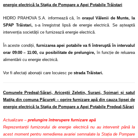
energie electrică la Stația de Pompare a Apei Potabile Trăistari
HIDRO PRAHOVA S.A. informează că, în
orașul Vălenii de Munte, la
SPAP Trăistari,
s-a înregistrat lipsă de energie electrică. Se așteaptă
intervenția societății ce furnizează energie electrică.
În aceste condiții,
furnizarea apei potabile va fi întreruptă în intervalul
orar 09:00 – 11:00, cu posibilitate de prelungire,
în funcție de reluarea
alimentării cu energie electrică.
Vor fi afectați abonații care locuiesc pe
strada Trăistari.
Comunele Predeal-Sărari, Ariceștii Zeletin, Surani, Șoimari și satul
Matița din comuna Păcureți – oprire furnizare apă din cauza lipsei de
energie electrică la Stația de Pompare a Apei Potabile Predeal-Sărari
Actualizare –
prelungire întrerupere furnizare apă
Reprezentanții furnizorului de energie electrică nu au intervenit până la
acest moment pentru remedierea avariei semnalate la Stația de Pompare