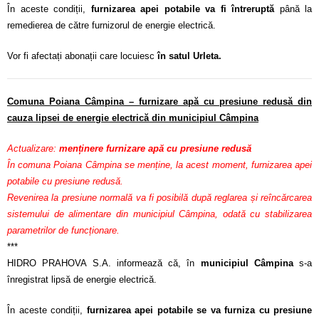
În aceste condiții,
furnizarea apei potabile va fi întreruptă
până la
remedierea de către furnizorul de energie electrică.
Vor fi afectați abonații care locuiesc
în satul Urleta.
Comuna Poiana Câmpina – furnizare apă cu presiune redusă din
cauza lipsei de energie electrică din municipiul Câmpina
Actualizare:
menținere furnizare apă cu presiune redusă
În comuna Poiana Câmpina se menține, la acest moment, furnizarea apei
potabile cu presiune redusă.
Revenirea la presiune normală va fi posibilă după reglarea și reîncărcarea
sistemului de alimentare din municipiul Câmpina, odată cu stabilizarea
parametrilor de funcționare.
***
HIDRO PRAHOVA S.A. informează că, în
municipiul Câmpina
s-a
înregistrat lipsă de energie electrică.
În aceste condiții,
furnizarea apei potabile se va furniza cu presiune