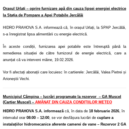
Orașul Urlați – oprire furnizare apă din cauza lipsei energiei electrice
la Stația de Pompare a Apei Potabile Jercălăi
HIDRO PRAHOVA S.A. informează că, în orașul Urlați, la SPAP Jercălăi,
s-a înregistrat lipsa alimentării cu energie electrică.
În aceste condiții, furnizarea apei potabile este întreruptă până la
remedierea situației de către furnizorul de energie electrică, care a
anunțat că va interveni mâine, 19.02.2026.
Vor fi afectați abonații care locuiesc în cartierele: Jercălăi, Valea Pietrei și
Arioneștii Vechi.
Municipiul Câmpina – lucrări programate la rezervor – GA Muscel
(Cartier Muscel) –
AMÂNAT DIN CAUZA CONDIȚIILOR METEO
HIDRO PRAHOVA S.A. informează
că, în data de
18 februarie 2026
, în
intervalul orar
08:00 – 12:00
, se vor desfășura lucrări de
cuplare a
instalațiilor hidromecanice aferente camerei de vane – Rezervor 2 GA