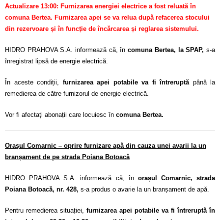
Actualizare 13:00: Furnizarea energiei electrice a fost reluată în
comuna Bertea. Furnizarea apei se va relua după refacerea stocului
din rezervoare și în funcție de încărcarea și reglarea sistemului.
HIDRO PRAHOVA S.A. informează că, în
comuna Bertea, la SPAP,
s-a
înregistrat lipsă de energie electrică.
În aceste condiții,
furnizarea apei potabile va fi întreruptă
până la
remedierea de către furnizorul de energie electrică.
Vor fi afectați abonații care locuiesc în
comuna Bertea.
Orașul Comarnic – oprire furnizare apă din cauza unei avarii la un
branșament de pe strada Poiana Botoacă
HIDRO PRAHOVA S.A. informează că, în
orașul Comarnic, strada
Poiana Botoacă, nr. 428,
s-a produs o avarie la un branșament de apă.
Pentru remedierea situației,
furnizarea apei potabile va fi întreruptă în