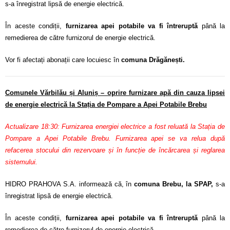
s-a înregistrat lipsă de energie electrică.
În aceste condiții,
furnizarea apei potabile va fi întreruptă
până la
remedierea de către furnizorul de energie electrică.
Vor fi afectați abonații care locuiesc în
comuna Drăgănești.
Comunele Vărbilău și Aluniș – oprire furnizare apă din cauza lipsei
de energie electrică la Stația de Pompare a Apei Potabile Brebu
Actualizare 18:30: Furnizarea energiei electrice a fost reluată la Stația de
Pompare a Apei Potabile Brebu. Furnizarea apei se va relua după
refacerea stocului din rezervoare și în funcție de încărcarea și reglarea
sistemului.
HIDRO PRAHOVA S.A. informează că, în
comuna Brebu, la SPAP,
s-a
înregistrat lipsă de energie electrică.
În aceste condiții,
furnizarea apei potabile va fi întreruptă
până la
remedierea de către furnizorul de energie electrică.