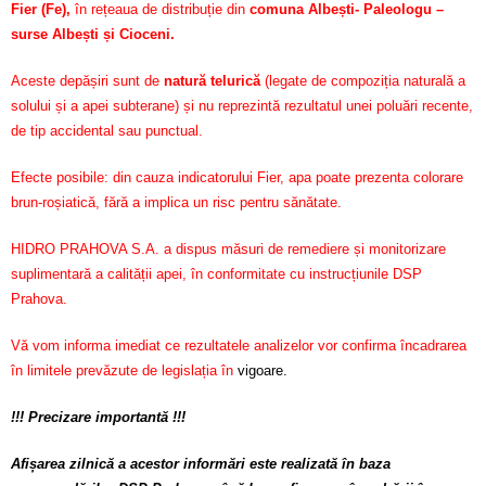
Fier (Fe)
,
în rețeaua de distribuție din
comuna Albești- Paleologu –
surse Albești și Cioceni.
Aceste depășiri sunt de
natură telurică
(legate de compoziția naturală a
solului și a apei subterane) și nu reprezintă rezultatul unei poluări recente,
de tip accidental sau punctual.
Efecte posibile: din cauza indicatorului Fier, apa poate prezenta colorare
brun-roșiatică, fără a implica un risc pentru sănătate.
HIDRO PRAHOVA S.A. a dispus măsuri de remediere și monitorizare
suplimentară a calității apei, în conformitate cu instrucțiunile DSP
Prahova.
Vă vom informa imediat ce rezultatele analizelor vor confirma încadrarea
în limitele prevăzute de legislația în
vigoare.
!!! Precizare importantă !!!
Afișarea zilnică a acestor informări este realizată în baza