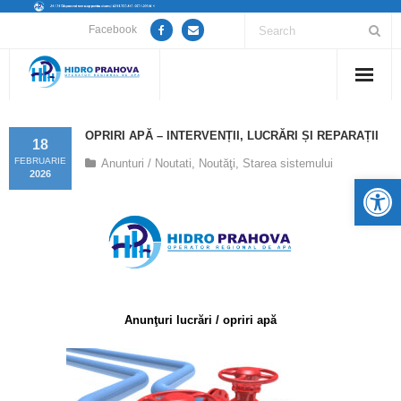
Facebook
Home
OPRIRI APĂ – INTERVENȚII, LUCRĂRI ȘI REPARAȚII
18
Despre noi
FEBRUARIE
Anunturi / Noutati
,
Noutăţi
,
Starea sistemului
2026
De
Anunțuri lucrări / opriri apă
Servicii
Utile
Anunţuri lucrări / opriri apă
Guvernanță Corporativă
Informații de interes public