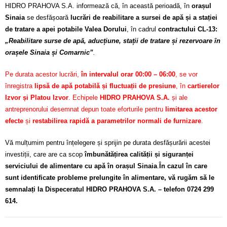
HIDRO PRAHOVA S.A. informează că, în această perioadă, în
orașul
Sinaia
se desfășoară
lucrări de reabilitare a sursei de apă și a stației
de tratare a apei potabile Valea Dorului
, în cadrul
contractului CL-13:
„Reabilitare surse de apă, aducțiune, stații de tratare și rezervoare în
orașele Sinaia și Comarnic”
.
Pe durata acestor lucrări,
în intervalul orar 00:00 – 06:00
, se vor
înregistra
lipsă de apă potabilă și fluctuații de presiune
, în
cartierelor
Izvor și Platou Izvor
. Echipele
HIDRO PRAHOVA S.A.
și ale
antreprenorului desemnat depun toate eforturile pentru
limitarea acestor
efecte
și
restabilirea rapidă a parametrilor normali de furnizare
.
Vă mulțumim pentru înțelegere și sprijin pe durata desfășurării acestei
investiții, care are ca scop
îmbunătățirea calității și siguranței
serviciului de alimentare cu apă în orașul Sinaia
.
În cazul în care
sunt identificate probleme prelungite în alimentare, vă rugăm să le
semnalați la Dispeceratul HIDRO PRAHOVA S.A. – telefon 0724 299
614.