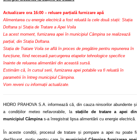
Actualizare ora 16:00 – reluare parțială furnizare apă
Alimentarea cu energie electrică a fost reluată la cele două stații: Stația
Doftana și Stația de Tratare a Apei Voila
La acest moment, furnizarea apei în municipiul Câmpina se realizează
parțial, din Stația Doftana.
Stația de Tratare Voila se află în proces de pregătire pentru repunerea în
funcțiune, fiind necesară parcurgerea etapelor tehnologice specifice
înainte de reluarea alimentării din această sursă.
Estimăm că, în cursul serii, furnizarea apei potabile va fi reluată în
parametrii în întreg municipiul Câmpina.
Vom reveni cu informații actualizate.
HIDRO PRAHOVA S.A. informează că, din cauza ninsorilor abundente și
a condițiilor meteo nefavorabile, la
stațiile de tratare a apei din
municipiul Câmpina
s-a înregistrat lipsa alimentării cu energie electrică.
În aceste condiții, procesul de tratare și pompare a apei nu poate fi
desfășurat, motiv pentru care în
municipiul Câmpina furnizarea apei