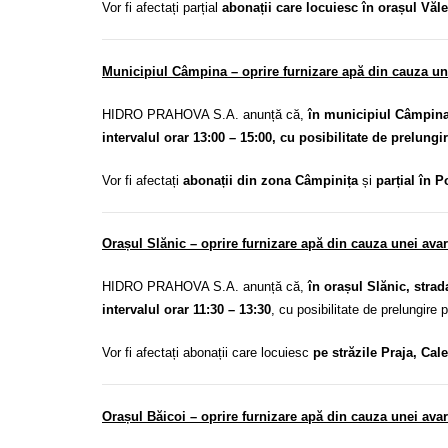
Vor fi afectați parțial
abonații care locuiesc în orașul Văl
Municipiul Câmpina – oprire furnizare apă din cauza une
HIDRO PRAHOVA S.A. anunță că,
în municipiul Câmpina
intervalul orar 13:00 – 15:00, cu posibilitate de prelungir
Vor fi afectați
abonații din zona Câmpinița
și
parțial în 
Orașul Slănic – oprire furnizare apă din cauza unei av
HIDRO PRAHOVA S.A. anunță că,
în orașul Slănic, stra
intervalul orar 11:30 – 13:30
, cu posibilitate de prelungire p
Vor fi afectați abonații care locuiesc
pe străzile Praja, Cal
Orașul Băicoi – oprire furnizare apă din cauza unei ava