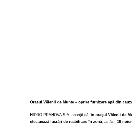
Orașul Vălenii de Munte – oprire furnizare apă din cauza
HIDRO PRAHOVA S.A. anunță că,
în orașul Vălenii de M
efectuează lucrări de reabilitare în zonă
, astăzi,
18 noie