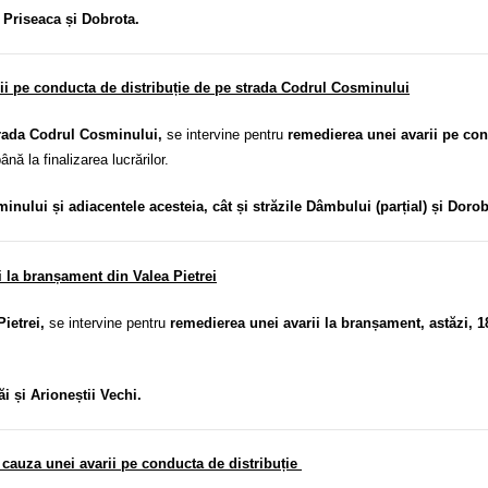
 Priseaca și Dobrota.
rii pe conducta de distribuție de pe strada Codrul Cosminului
trada Codrul Cosminului,
se intervine pentru
remedierea unei avarii pe con
ână la finalizarea lucrărilor.
ului și adiacentele acesteia, cât și străzile Dâmbului (parțial) și Doroba
i la branșament din Valea Pietrei
Pietrei,
se intervine pentru
remedierea unei avarii la branșament, astăzi, 
ăi și Arioneștii Vechi.
 cauza unei avarii pe conducta de distribuție