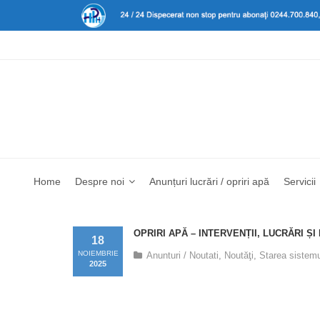
Home
Despre noi
Anunțuri lucrări / opriri apă
Servicii
OPRIRI APĂ – INTERVENȚII, LUCRĂRI ȘI
18
NOIEMBRIE
Anunturi / Noutati
,
Noutăţi
,
Starea sistemu
2025