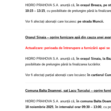
HIDRO PRAHOVA S.A. anunță că,
în orașul Breaza, pe s
10:15 – 13:15
, cu posibilitate de prelungire până la finalizare
Vor fi afectați abonații care locuiesc
pe strada Muncii.
Orașul Sinaia – oprire furnizare apă din cauza unei ava
Actualizare: perioada de întrerupere a furnizării apei se
HIDRO PRAHOVA S.A. anunță că,
în orașul Sinaia, la B
posibilitate de prelungire până la finalizarea lucrărilor.
Vor fi afectați parțial abonații care locuiesc
în cartierul Cu
Comuna Balta Doamnei, sat Lacu Turcului – oprire furniz
HIDRO PRAHOVA S.A. anunță că,
în comuna Balta Doamn
18 noiembrie 2025
,
în intervalul orar 09:30 – 13:00
, cu po