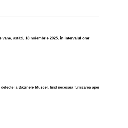
de vane
, astăzi,
18 noiembrie 2025
,
în intervalul orar
e defecte la
Bazinele Muscel
, fiind necesară furnizarea apei