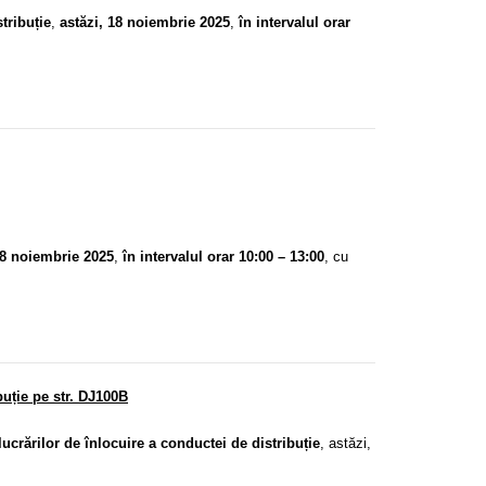
tribuție
,
astăzi, 18 noiembrie 2025
,
în intervalul orar
8 noiembrie 2025
,
în intervalul orar 10:00 – 13:00
, cu
buție pe str. DJ100B
ucrărilor de înlocuire a conductei de distribuție
, astăzi,