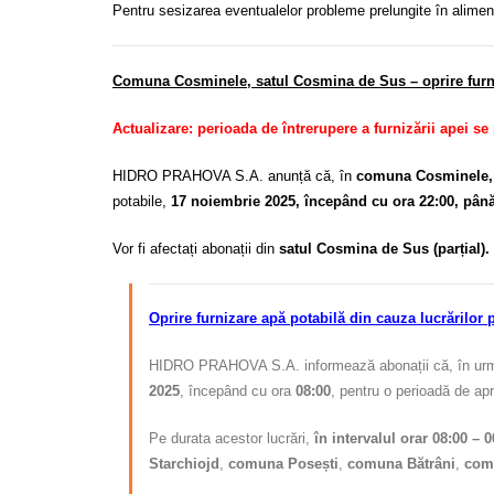
Pentru sesizarea eventualelor probleme prelungite în alime
Comuna Cosminele, satul Cosmina de Sus – oprire furniz
Actualizare: perioada de întrerupere a furnizării apei se
HIDRO PRAHOVA S.A. anunță că, în
comuna Cosminele,
potabile,
17 noiembrie 2025, începând cu ora 22:00, până a
Vor fi afectați abonații din
satul Cosmina de Sus (parțial).
Oprire furnizare apă potabilă din cauza lucrărilor
HIDRO PRAHOVA S.A. informează abonații că, în urm
2025
, începând cu ora
08:00
, pentru o perioadă de ap
Pe durata acestor lucrări,
în intervalul orar 08:00 – 0
Starchiojd
,
comuna Posești
,
comuna Bătrâni
,
com