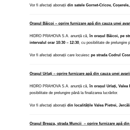
Vor fi afectați abonații
din satele Gornet-Cricov, Coșerele,
Orașul Băicoi – oprire furnizare apă din cauza unei ava
HIDRO PRAHOVA S.A. anunță că,
în orașul Băicoi, pe s
intervalul orar 10:30 – 12:30
, cu posibilitate de prelungire p
Vor fi afectați abonații care locuiesc
pe strada Codrul Cosmin
Orașul Urlați – oprire furnizare apă din cauza unei avari
HIDRO PRAHOVA S.A. anunță că,
în orașul Urlați, Valea 
posibilitate de prelungire până la finalizarea lucrărilor.
Vor fi afectați abonații
din localitățile Valea Pietrei, Jercăl
Orașul Breaza, strada Muncii – oprire furnizare apă din