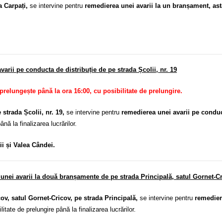
a Carpați,
se intervine pentru
remedierea unei avarii la un branșament, ast
arii pe conducta de distribuție de pe strada Școlii, nr. 19
 prelungește până la ora 16:00, cu posibilitate de prelungire.
strada Școlii, nr. 19,
se intervine pentru
remedierea unei avarii pe conduc
ână la finalizarea lucrărilor.
ii și Valea Cândei.
unei avarii la două branșamente de pe strada Principală, satul Gornet-C
v, satul Gornet-Cricov, pe strada Principală,
se intervine pentru
remedier
ilitate de prelungire până la finalizarea lucrărilor.