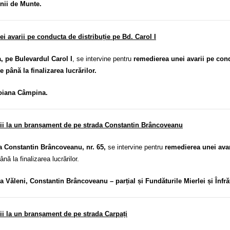
enii de Munte.
i avarii pe conducta de distribuție pe Bd. Carol I
, pe Bulevardul Carol I
, se intervine pentru
remedierea unei avarii pe cond
e până la finalizarea lucrărilor.
Poiana Câmpina.
arii la un branșament de pe strada Constantin Brâncoveanu
da Constantin Brâncoveanu, nr. 65,
se intervine pentru
remedierea unei avar
ână la finalizarea lucrărilor.
ea Văleni, Constantin Brâncoveanu – parțial și Fundăturile Mierlei și Înfrăț
rii la un branșament de pe strada Carpați