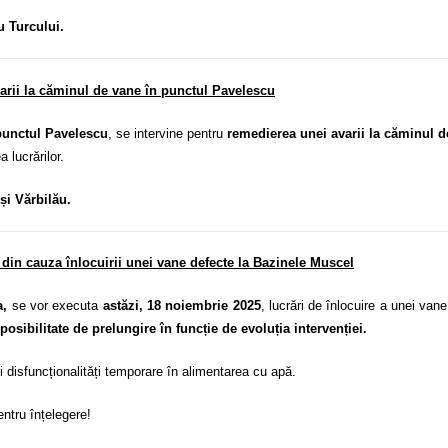
u Turcului.
arii la căminul de vane în punctul Pavelescu
punctul Pavelescu
, se intervine pentru
remedierea unei avarii la căminul 
a lucrărilor.
și Vărbilău.
din cauza înlocuirii unei vane defecte la Bazinele Muscel
a,
se vor executa
astăzi,
18 noiembrie 2025
, lucrări de înlocuire a unei van
 posibilitate de prelungire în funcție de evoluția intervenției.
și disfuncționalități temporare în alimentarea cu apă.
ntru înțelegere!