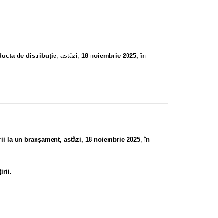
ucta de distribuție
, astăzi,
18 noiembrie 2025, în
ii la un branșament, astăzi, 18 noiembrie 2025
,
în
irii.