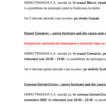
HIDRO PRAHOVA S.A. anunță că,
în orașul Băicoi, strad
cu posibilitate de prelungire până la finalizarea lucrărilor.
Vor fi afectați abonații care locuiesc
pe strada Carpați.
Orașul Comarnic – oprire furnizare apă din cauza unei av
Actualizare: perioada de întrerupere a furnizării apei se
HIDRO PRAHOVA S.A. anunță că,
în orașul Comarnic, pe 
intervalul orar 10:30 – 13:00
, cu posibilitate de prelungire p
Vor fi afectați parțial abonații care locuiesc
pe străzile Școl
Comuna Gornet-Cricov – oprire furnizare apă din cauza 
HIDRO PRAHOVA S.A. anunță că,
în comuna Gornet-Crico
noiembrie 2025
,
în intervalul orar 10:30 – 12:30
, cu posib