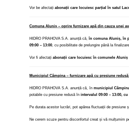
Vor be afectați
abonații care locuiesc parțial în satul Lac
Comuna Aluniș – oprire furnizare apă din cauza unei av
HIDRO PRAHOVA S.A. anunță că,
în comuna Aluniș, în 
09:00 – 13:00
, cu posibilitate de prelungire până la finalizare
Vor fi afectați
abonații care locuiesc în comunele Aluniș 
Municipiul Câmpina – furnizare apă cu presiune redusă 
HIDRO PRAHOVA S.A. anunță că, în
municipiul Câmpin
potabile cu presiune redusă în
intervalul 09:00 – 13:00, cu
Pe durata acestor lucrări, pot apărea fluctuații de presiune 
Ne cerem scuze pentru disconfortul creat și vă mulțumim pe