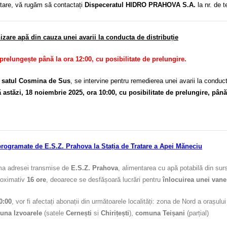
ntare, vă rugăm să contactați
Dispeceratul HIDRO PRAHOVA S.A.
la nr. de t
are apă din cauza unei avarii la conducta de distribuție
 prelungește până la ora 12:00, cu posibilitate de prelungire.
 satul Cosmina de Sus
, se intervine pentru remedierea unei avarii la conducta
stăzi, 18 noiembrie 2025, ora 10:00, cu posibilitate de prelungire, până l
 programate de E.S.Z. Prahova la Stația de Tratare a Apei Măneciu
a adresei transmise de
E.S.Z. Prahova
, alimentarea cu apă potabilă din su
roximativ
16 ore
, deoarece se desfășoară lucrări pentru
înlocuirea unei van
0:00
, vor fi afectați abonații din următoarele localități: zona de Nord a orașulu
una Izvoarele
(satele
Cernești
si
Chirițești
),
comuna Teișani
(parțial)