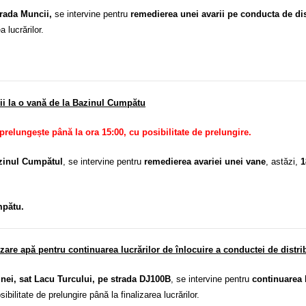
trada Muncii,
se intervine pentru
remedierea unei avarii pe conducta de dis
a lucrărilor.
rii la o vană de la Bazinul Cumpătu
 prelungește până la ora 15:00, cu posibilitate de prelungire.
azinul Cumpătul
, se intervine pentru
remedierea avariei unei vane
, astăzi,
1
mpătu.
are apă pentru continuarea lucrărilor de înlocuire a conductei de distri
ei, sat Lacu Turcului, pe strada DJ100B
, se intervine pentru
continuarea l
sibilitate de prelungire până la finalizarea lucrărilor.