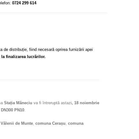
elefon:
0724 299 614
 de distribuție, fiind necesară oprirea furnizării apei
a finalizarea lucrărilor.
rsa
Stația Măneciu
va fi întreruptă astazi
, 18 noiembrie
e DN300 PN10
.
i
Vălenii de Munte
,
comuna Cerașu
,
comuna