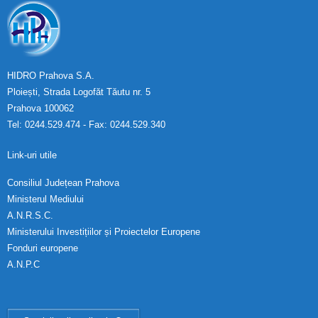
HIDRO Prahova S.A.
Ploiești, Strada Logofăt Tăutu nr. 5
Prahova 100062
Tel: 0244.529.474 - Fax: 0244.529.340
Link-uri utile
Consiliul Județean Prahova
Ministerul Mediului
A.N.R.S.C.
Ministerului Investițiilor și Proiectelor Europene
Fonduri europene
A.N.P.C