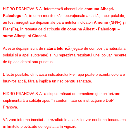
HIDRO PRAHOVA S.A. informează abonații din
comuna Albești-
Paleologu
că, în urma monitorizării operaționale a calității apei potabile,
au fost înregistrate depășiri ale parametrilor indicatori
Amoniu (NH4+) și
Fier (Fe)
,
în rețeaua de distribuție din
comuna Albești- Paleologu –
surse Albești și Cioceni.
Aceste depășiri sunt de
natură telurică
(legate de compoziția naturală a
solului și a apei subterane) și nu reprezintă rezultatul unei poluări recente,
de tip accidental sau punctual.
Efecte posibile: din cauza indicatorului Fier, apa poate prezenta colorare
brun-roșiatică, fără a implica un risc pentru sănătate.
HIDRO PRAHOVA S.A. a dispus măsuri de remediere și monitorizare
suplimentară a calității apei, în conformitate cu instrucțiunile DSP
Prahova.
Vă vom informa imediat ce rezultatele analizelor vor confirma încadrarea
în limitele prevăzute de legislația în vigoare.