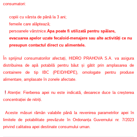
consumatori:
copiii cu vârsta de până la 3 ani;
femeile care alăptează;
persoanele vârstnice.
Apa poate fi utilizată pentru spălare,
evacuarea apelor uzate fecaloid-menajere sau alte activități ce nu
presupun contactul direct cu alimentele.
În sprijinul consumatorilor afectați, HIDRO PRAHOVA S.A. va asigura
distribuirea de apă potabilă pentru băut și gătit prin amplasarea de
containere de tip IBC (PEID/HDPE), omologate pentru produse
alimentare, amplasate în zonele afectate.
Atenție: Fierberea apei nu este indicată, deoarece duce la creșterea
concentrației de nitriți.
Aceste măsuri rămân valabile până la revenirea parametrilor apei în
limitele de potabilitate prevăzute în Ordonanța Guvernului nr. 7/2023
privind calitatea apei destinate consumului uman.