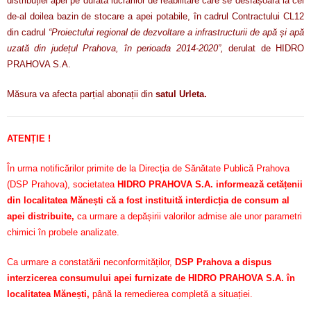
distribuției apei pe durata lucrărilor de reabilitare care se desfășoară la cel
de-al doilea bazin de stocare a apei potabile, în cadrul Contractului CL12
din cadrul
“Proiectului regional de dezvoltare a infrastructurii de apă și apă
uzată din județul Prahova, în perioada 2014-2020”,
derulat de HIDRO
PRAHOVA S.A.
Măsura va afecta parțial abonații din
satul Urleta.
ATENȚIE !
În urma notificărilor primite de la Direcția de Sănătate Publică Prahova
(DSP Prahova), societatea
HIDRO PRAHOVA S.A. informează cetățenii
din localitatea Mănești că a fost instituită interdicția de consum al
apei distribuite,
ca urmare a depășirii valorilor admise ale unor parametri
chimici în probele analizate.
Ca urmare a constatării neconformităților,
DSP Prahova a dispus
interzicerea consumului apei furnizate de HIDRO PRAHOVA S.A. în
localitatea Mănești,
până la remedierea completă a situației.