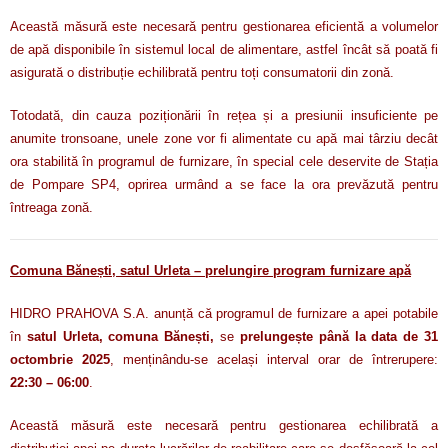
Această măsură este necesară pentru gestionarea eficientă a volumelor
de apă disponibile în sistemul local de alimentare, astfel încât să poată fi
asigurată o distribuție echilibrată pentru toți consumatorii din zonă.
Totodată, din cauza poziționării în rețea și a presiunii insuficiente pe
anumite tronsoane, unele zone vor fi alimentate cu apă mai târziu decât
ora stabilită în programul de furnizare, în special cele deservite de Stația
de Pompare SP4, oprirea urmând a se face la ora prevăzută pentru
întreaga zonă.
Comuna Bănești, satul Urleta – prelungire program furnizare apă
HIDRO PRAHOVA S.A. anunță că programul de furnizare a apei potabile
în
satul Urleta, comuna Bănești,
se
prelungește până la data de 31
octombrie 2025
, menținându-se același interval orar de întrerupere:
22:30 – 06:00
.
Această măsură este necesară pentru gestionarea echilibrată a