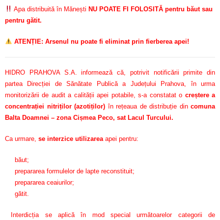
Apa distribuită în Mănești
NU POATE FI FOLOSITĂ pentru băut sau
pentru gătit.
ATENȚIE: Arsenul nu poate fi eliminat prin fierberea apei!
HIDRO PRAHOVA S.A. informează că, potrivit notificării primite din
partea Direcției de Sănătate Publică a Județului Prahova, în urma
monitorizării de audit a calității apei potabile, s-a constatat o
creștere a
concentrației nitriților (azotiților)
în rețeaua de distribuție din
comuna
Balta Doamnei – zona Cișmea Peco, sat Lacul Turcului.
Ca urmare,
se interzice utilizarea
apei pentru:
băut;
prepararea formulelor de lapte reconstituit;
prepararea ceaiurilor;
gătit.
Interdicția se aplică în mod special următoarelor categorii de