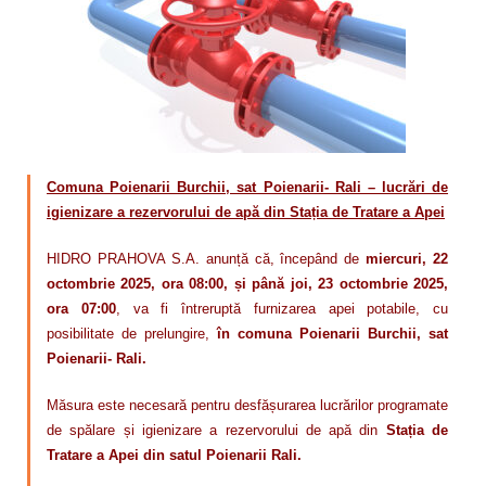
Calitatea apei
Comunicare
Contact
Comuna Poienarii Burchii, sat Poienarii- Rali – lucrări de
igienizare a rezervorului de apă din Stația de Tratare a Apei
HIDRO PRAHOVA S.A. anunță că, începând de
miercuri, 22
octombrie 2025, ora 08:00, și până joi, 23 octombrie 2025,
ora 07:00
, va fi întreruptă furnizarea apei potabile, cu
posibilitate de prelungire,
în comuna Poienarii Burchii, sat
Poienarii- Rali.
Măsura este necesară pentru desfășurarea lucrărilor programate
de spălare și igienizare a rezervorului de apă din
Stația de
Tratare a Apei din satul Poienarii Rali.