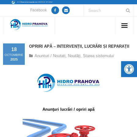
Facebook
Home
OPRIRI APĂ – INTERVENȚII, LUCRĂRI ȘI REPARAȚII
18
Despre noi
OCTOMBRIE
Anunturi / Noutati
,
Noutăţi
,
Starea sistemului
2025
De
Anunțuri lucrări / opriri apă
Servicii
Utile
Anunţuri lucrări / opriri apă
Guvernanță Corporativă
Informații de interes public