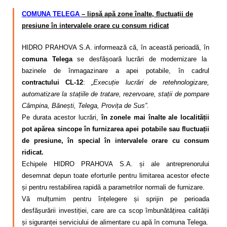
COMUNA TELEGA
– lipsă apă zone înalte, fluctuații de
presiune în intervalele orare cu consum ridicat
HIDRO PRAHOVA S.A. informează că, în această perioadă, în
comuna Telega
se desfășoară lucrări de modernizare la
bazinele de înmagazinare a apei potabile, în cadrul
contractului CL-12
:
„Execuție lucrări de retehnologizare,
automatizare la stațiile de tratare, rezervoare, stații de pompare
Câmpina, Bănești, Telega, Provița de Sus”.
Pe durata acestor lucrări,
în zonele mai înalte ale localității
pot apărea sincope în furnizarea apei potabile sau fluctuații
de presiune, în special în intervalele orare cu consum
ridicat.
Echipele HIDRO PRAHOVA S.A. și ale antreprenorului
desemnat depun toate eforturile pentru limitarea acestor efecte
și pentru restabilirea rapidă a parametrilor normali de furnizare.
Vă mulțumim pentru înțelegere și sprijin pe perioada
desfășurării investiției, care are ca scop îmbunătățirea calității
și siguranței serviciului de alimentare cu apă în comuna Telega.