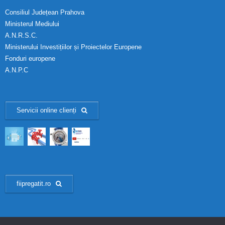
Consiliul Județean Prahova
Ministerul Mediului
A.N.R.S.C.
Ministerului Investițiilor și Proiectelor Europene
Fonduri europene
A.N.P.C
Servicii online clienți
fiipregatit.ro