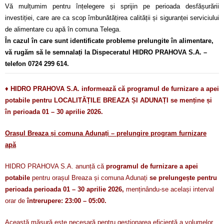
Vă mulțumim pentru înțelegere și sprijin pe perioada desfășurării
investiției, care are ca scop îmbunătățirea calității și siguranței serviciului
de alimentare cu apă în comuna Telega.
În cazul în care sunt identificate probleme prelungite în alimentare,
vă rugăm să le semnalați la Dispeceratul HIDRO PRAHOVA S.A. –
telefon 0724 299 614.
♦
HIDRO PRAHOVA S.A. informează că programul de furnizare a apei
potabile pentru LOCALITĂȚILE BREAZA ȘI ADUNAȚI se menține și
în perioada 01 – 30 aprilie 2026.
Orașul Breaza și comuna Adunați – prelungire program furnizare
apă
HIDRO PRAHOVA S.A. anunță că
programul de furnizare a apei
potabile
pentru orașul Breaza și comuna Adunați
se prelungește pentru
perioada perioada 01 – 30 aprilie 2026,
menținându-se același interval
orar de
întrerupere: 23:00 – 05:00.
Această măsură este necesară pentru gestionarea eficientă a volumelor