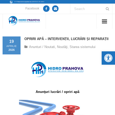
Facebook
Home
OPRIRI APĂ – INTERVENȚII, LUCRĂRI ȘI REPARAȚII
19
Despre noi
APRILIE
Anunturi / Noutati
,
Noutăţi
,
Starea sistemului
2026
De
Anunțuri lucrări / opriri apă
Servicii
Utile
Anunţuri lucrări / opriri apă
Guvernanță Corporativă
Informații de interes public