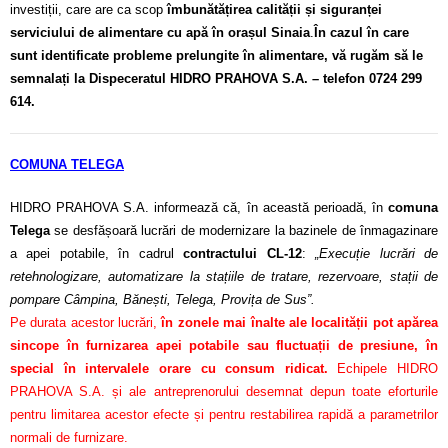
investiții, care are ca scop
îmbunătățirea calității și siguranței
serviciului de alimentare cu apă în orașul Sinaia
.
În cazul în care
sunt identificate probleme prelungite în alimentare, vă rugăm să le
semnalați la Dispeceratul HIDRO PRAHOVA S.A. – telefon 0724 299
614.
COMUNA TELEGA
HIDRO PRAHOVA S.A. informează că, în această perioadă, în
comuna
Telega
se desfășoară lucrări de modernizare la bazinele de înmagazinare
a apei potabile, în cadrul
contractului CL-12
:
„Execuție lucrări de
retehnologizare, automatizare la stațiile de tratare, rezervoare, stații de
pompare Câmpina, Bănești, Telega, Provița de Sus”.
Pe durata acestor lucrări,
în zonele mai înalte ale localității pot apărea
sincope în furnizarea apei potabile sau fluctuații de presiune, în
special în intervalele orare cu consum ridicat.
Echipele HIDRO
PRAHOVA S.A. și ale antreprenorului desemnat depun toate eforturile
pentru limitarea acestor efecte și pentru restabilirea rapidă a parametrilor
normali de furnizare.