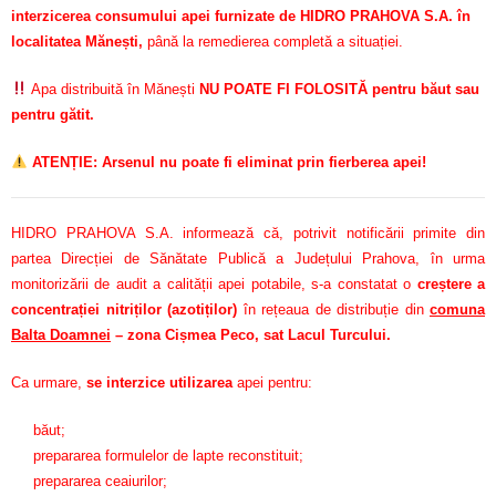
interzicerea consumului apei furnizate de HIDRO PRAHOVA S.A. în
localitatea Mănești,
până la remedierea completă a situației.
Apa distribuită în Mănești
NU POATE FI FOLOSITĂ pentru băut sau
pentru gătit.
ATENȚIE: Arsenul nu poate fi eliminat prin fierberea apei!
HIDRO PRAHOVA S.A. informează că, potrivit notificării primite din
partea Direcției de Sănătate Publică a Județului Prahova, în urma
monitorizării de audit a calității apei potabile, s-a constatat o
creștere a
concentrației nitriților (azotiților)
în rețeaua de distribuție din
comuna
Balta Doamnei
– zona Cișmea Peco, sat Lacul Turcului.
Ca urmare,
se interzice utilizarea
apei pentru:
băut;
prepararea formulelor de lapte reconstituit;
prepararea ceaiurilor;