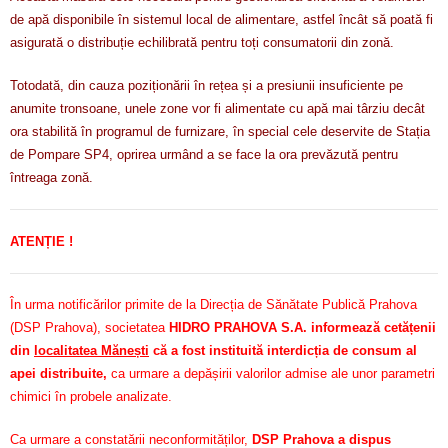
de apă disponibile în sistemul local de alimentare, astfel încât să poată fi
asigurată o distribuție echilibrată pentru toți consumatorii din zonă.
Totodată, din cauza poziționării în rețea și a presiunii insuficiente pe
anumite tronsoane, unele zone vor fi alimentate cu apă mai târziu decât
ora stabilită în programul de furnizare, în special cele deservite de Stația
de Pompare SP4, oprirea urmând a se face la ora prevăzută pentru
întreaga zonă.
ATENȚIE !
În urma notificărilor primite de la Direcția de Sănătate Publică Prahova
(DSP Prahova), societatea
HIDRO PRAHOVA S.A. informează cetățenii
din
localitatea Mănești
că a fost instituită interdicția de consum al
apei distribuite,
ca urmare a depășirii valorilor admise ale unor parametri
chimici în probele analizate.
Ca urmare a constatării neconformităților,
DSP Prahova a dispus