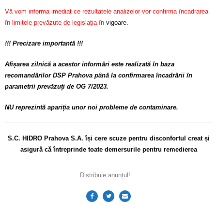
Vă vom informa imediat ce rezultatele analizelor vor confirma încadrarea
în limitele prevăzute de legislația în
vigoare.
!!! Precizare importantă !!!
Afișarea zilnică a acestor informări este realizată în baza
recomandărilor DSP Prahova până la confirmarea încadrării în
parametrii prevăzuți de OG 7/2023.
NU reprezintă apariția unor noi probleme de contaminare.
S.C. HIDRO Prahova S.A. își cere scuze pentru disconfortul
creat și
asigură că întreprinde toate demersurile pentru remedierea
Distribuie anunțul!