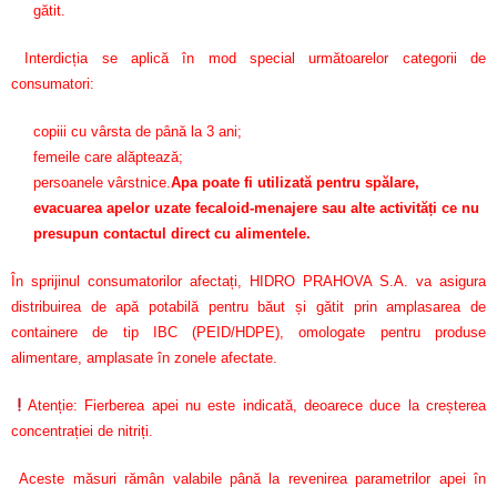
gătit.
Interdicția se aplică în mod special următoarelor categorii de
consumatori:
copiii cu vârsta de până la 3 ani;
femeile care alăptează;
persoanele vârstnice.
Apa poate fi utilizată pentru spălare,
evacuarea apelor uzate fecaloid-menajere sau alte activități ce nu
presupun contactul direct cu alimentele.
În sprijinul consumatorilor afectați, HIDRO PRAHOVA S.A. va asigura
distribuirea de apă potabilă pentru băut și gătit prin amplasarea de
containere de tip IBC (PEID/HDPE), omologate pentru produse
alimentare, amplasate în zonele afectate.
Atenție: Fierberea apei nu este indicată, deoarece duce la creșterea
concentrației de nitriți.
Aceste măsuri rămân valabile până la revenirea parametrilor apei în