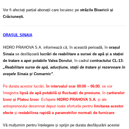
Vor fi afectați parțial abonații care locuiesc pe
străzile Bisericii și
Crăciunești.
ORAȘUL SINAIA
HIDRO PRAHOVA S.A. informează că, în această perioadă, în
orașul
Sinaia
se desfășoară
lucrări de reabilitare a sursei de apă și a stației
de tratare a apei potabile Valea Dorului
, în cadrul
contractului CL-13:
„Reabilitare surse de apă, aducțiune, stații de tratare și rezervoare în
orașele Sinaia și Comarnic”
.
Pe durata acestor lucrări,
în intervalul orar 00:00 – 06:00
, se vor
înregistra
lipsă de apă potabilă și fluctuații de presiune
, în
cartierelor
Izvor și Platou Izvor
. Echipele
HIDRO PRAHOVA S.A.
și ale
antreprenorului desemnat depun toate eforturile pentru
limitarea acestor
efecte
și
restabilirea rapidă a parametrilor normali de furnizare
.
Vă mulțumim pentru înțelegere și sprijin pe durata desfășurării acestei