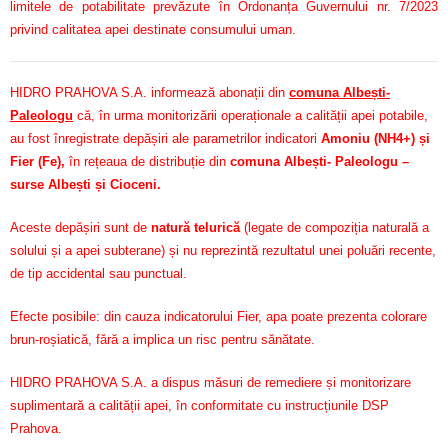
limitele de potabilitate prevăzute în Ordonanța Guvernului nr. 7/2023
privind calitatea apei destinate consumului uman.
HIDRO PRAHOVA S.A. informează abonații din
comuna Albești-
Paleologu
că, în urma monitorizării operaționale a calității apei potabile,
au fost înregistrate depășiri ale parametrilor indicatori
Amoniu (NH4+) și
Fier (Fe)
,
în rețeaua de distribuție din
comuna Albești- Paleologu –
surse Albești și Cioceni.
Aceste depășiri sunt de
natură telurică
(legate de compoziția naturală a
solului și a apei subterane) și nu reprezintă rezultatul unei poluări recente,
de tip accidental sau punctual.
Efecte posibile: din cauza indicatorului Fier, apa poate prezenta colorare
brun-roșiatică, fără a implica un risc pentru sănătate.
HIDRO PRAHOVA S.A. a dispus măsuri de remediere și monitorizare
suplimentară a calității apei, în conformitate cu instrucțiunile DSP
Prahova.