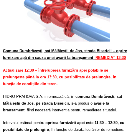
Calitatea apei
Comunicare
Contact
Comuna Dumbrăvești, sat Mălăieștii de Jos, strada Bisericii – oprire
furnizare apă din cauza unei avarii la branșament-
REMEDIAT 13:30
Actualizare 12:30 – întreruperea furnizării apei potabile se
prelungește până la ora 13:30, cu posibilitate de prelungire, în
funcție de condițiile din teren.
HIDRO PRAHOVA S.A. informează că, în
comuna Dumbrăvești, sat
Mălăieștii de Jos, pe strada Bisericii,
s-a produs o
avarie la
branșament
, fiind necesară intervenția pentru remedierea situației.
Intervalul estimat pentru
oprirea furnizării apei este 11:30 – 12:30, cu
posibilitate de prelungire
, în funcție de durata lucrărilor de remediere.