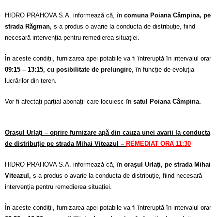
HIDRO PRAHOVA S.A. informează că, în
comuna Poiana Câmpina, pe
strada Răgman,
s-a produs o avarie la conducta de distribuție, fiind
necesară intervenția pentru remedierea situației.
În aceste condiții, furnizarea apei potabile va fi întreruptă în intervalul orar
09:15 – 13:15, cu posibilitate de prelungire
, în funcție de evoluția
lucrărilor din teren.
Vor fi afectați parțial abonații care locuiesc în
satul Poiana Câmpina.
Orașul Urlați – oprire furnizare apă din cauza unei avarii la conducta
de distribuție pe strada Mihai Viteazul –
REMEDIAT ORA
11:30
HIDRO PRAHOVA S.A. informează că, în
orașul Urlați, pe strada Mihai
Viteazul,
s-a produs o avarie la conducta de distribuție, fiind necesară
intervenția pentru remedierea situației.
În aceste condiții, furnizarea apei potabile va fi întreruptă în intervalul orar