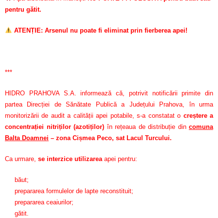
pentru gătit.
ATENȚIE: Arsenul nu poate fi eliminat prin fierberea apei!
***
HIDRO PRAHOVA S.A. informează că, potrivit notificării primite din
partea Direcției de Sănătate Publică a Județului Prahova, în urma
monitorizării de audit a calității apei potabile, s-a constatat o
creștere a
concentrației nitriților (azotiților)
în rețeaua de distribuție din
comuna
Balta Doamnei
– zona Cișmea Peco, sat Lacul Turcului.
Ca urmare,
se interzice utilizarea
apei pentru:
băut;
prepararea formulelor de lapte reconstituit;
prepararea ceaiurilor;
gătit.