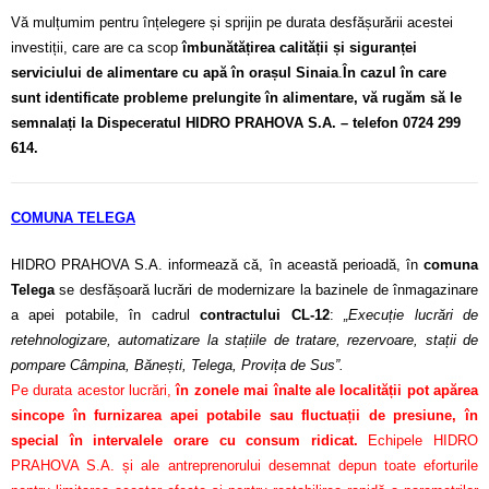
Vă mulțumim pentru înțelegere și sprijin pe durata desfășurării acestei
investiții, care are ca scop
îmbunătățirea calității și siguranței
serviciului de alimentare cu apă în orașul Sinaia
.
În cazul în care
sunt identificate probleme prelungite în alimentare, vă rugăm să le
semnalați la Dispeceratul HIDRO PRAHOVA S.A. – telefon 0724 299
614.
COMUNA TELEGA
HIDRO PRAHOVA S.A. informează că, în această perioadă, în
comuna
Telega
se desfășoară lucrări de modernizare la bazinele de înmagazinare
a apei potabile, în cadrul
contractului CL-12
:
„Execuție lucrări de
retehnologizare, automatizare la stațiile de tratare, rezervoare, stații de
pompare Câmpina, Bănești, Telega, Provița de Sus”.
Pe durata acestor lucrări,
în zonele mai înalte ale localității pot apărea
sincope în furnizarea apei potabile sau fluctuații de presiune, în
special în intervalele orare cu consum ridicat.
Echipele HIDRO
PRAHOVA S.A. și ale antreprenorului desemnat depun toate eforturile