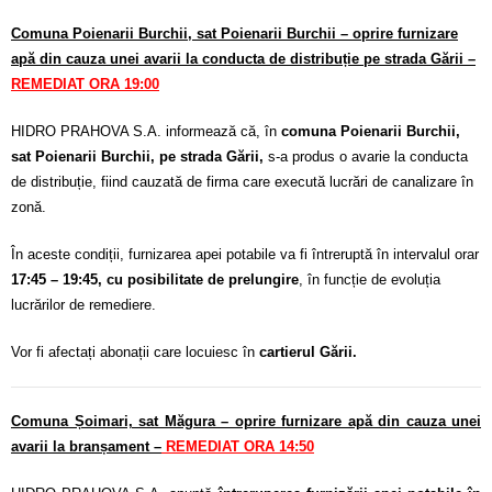
Comuna Poienarii Burchii, sat Poienarii Burchii – oprire furnizare
apă din cauza unei avarii la conducta de distribuție pe strada Gării –
REMEDIAT ORA
19:00
HIDRO PRAHOVA S.A. informează că, în
comuna Poienarii Burchii,
sat Poienarii Burchii, pe strada Gării,
s-a produs o avarie la conducta
de distribuție, fiind cauzată de firma care execută lucrări de canalizare în
zonă.
În aceste condiții, furnizarea apei potabile va fi întreruptă în intervalul orar
17:45 – 19:45, cu posibilitate de prelungire
, în funcție de evoluția
lucrărilor de remediere.
Vor fi afectați abonații care locuiesc în
cartierul Gării.
Comuna Șoimari, sat Măgura – oprire furnizare apă din cauza unei
avarii la branșament –
REMEDIAT ORA
14:50