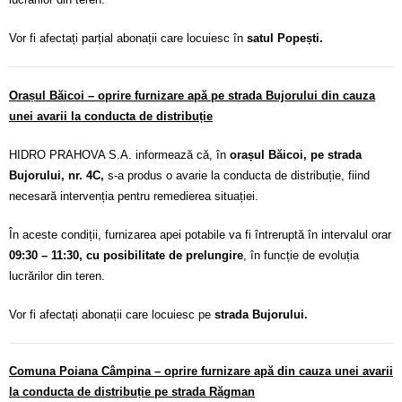
Vor fi afectați parțial abonații care locuiesc în
satul Popești.
Orașul Băicoi – oprire furnizare apă pe strada Bujorului din cauza
unei avarii la conducta de distribuție
HIDRO PRAHOVA S.A. informează că, în
orașul Băicoi, pe strada
Bujorului, nr. 4C,
s-a produs o avarie la conducta de distribuție, fiind
necesară intervenția pentru remedierea situației.
În aceste condiții, furnizarea apei potabile va fi întreruptă în intervalul orar
09:30 – 11:30, cu posibilitate de prelungire
, în funcție de evoluția
lucrărilor din teren.
Vor fi afectați abonații care locuiesc pe
strada Bujorului.
Comuna Poiana Câmpina – oprire furnizare apă din cauza unei avarii
la conducta de distribuție pe strada Răgman