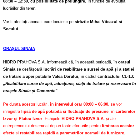
08:30 – 12:30, cu posibilitate de prelungire
, în funcție de evoluția
lucrărilor din teren.
Vor fi afectați abonații care locuiesc pe
străzile Mihai Viteazul și
Socului.
ORAȘUL SINAIA
HIDRO PRAHOVA S.A. informează că, în această perioadă, în
orașul
Sinaia
se desfășoară
lucrări de reabilitare a sursei de apă și a stației
de tratare a apei potabile Valea Dorului
, în cadrul
contractului CL-13:
„Reabilitare surse de apă, aducțiune, stații de tratare și rezervoare în
orașele Sinaia și Comarnic”
.
Pe durata acestor lucrări,
în intervalul orar 00:00 – 06:00
, se vor
înregistra
lipsă de apă potabilă și fluctuații de presiune
, în
cartierelor
Izvor și Platou Izvor
. Echipele
HIDRO PRAHOVA S.A.
și ale
antreprenorului desemnat depun toate eforturile pentru
limitarea acestor
efecte
și
restabilirea rapidă a parametrilor normali de furnizare
.