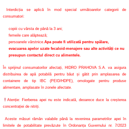
Interdicția se aplică în mod special următoarelor categorii de
consumatori:
copiii cu vârsta de până la 3 ani;
femeile care alăptează;
persoanele vârstnice.
Apa poate fi utilizată pentru spălare,
evacuarea apelor uzate fecaloid-menajere sau alte activități ce nu
presupun contactul direct cu alimentele.
În sprijinul consumatorilor afectați, HIDRO PRAHOVA S.A. va asigura
distribuirea de apă potabilă pentru băut și gătit prin amplasarea de
containere de tip IBC (PEID/HDPE), omologate pentru produse
alimentare, amplasate în zonele afectate.
Atenție: Fierberea apei nu este indicată, deoarece duce la creșterea
concentrației de nitriți.
Aceste măsuri rămân valabile până la revenirea parametrilor apei în
limitele de potabilitate prevăzute în Ordonanța Guvernului nr. 7/2023