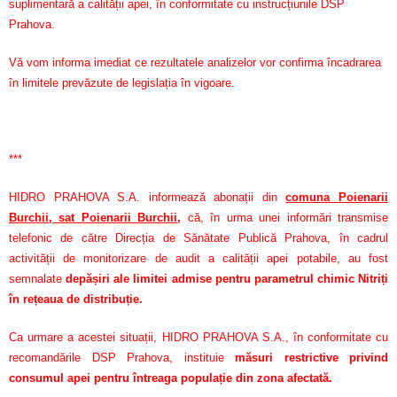
suplimentară a calității apei, în conformitate cu instrucțiunile DSP
Prahova.
Vă vom informa imediat ce rezultatele analizelor vor confirma încadrarea
în limitele prevăzute de legislația în vigoare.
***
HIDRO PRAHOVA S.A. informează abonații din
comuna Poienarii
Burchii, sat Poienarii Burchii
,
că, în urma unei informări transmise
telefonic de către Direcția de Sănătate Publică Prahova, în cadrul
activității de monitorizare de audit a calității apei potabile, au fost
semnalate
depășiri ale limitei admise pentru parametrul chimic Nitriți
în rețeaua de distribuție.
Ca urmare a acestei situații, HIDRO PRAHOVA S.A., în conformitate cu
recomandările DSP Prahova, instituie
măsuri restrictive privind
consumul apei pentru întreaga populație din zona afectată.