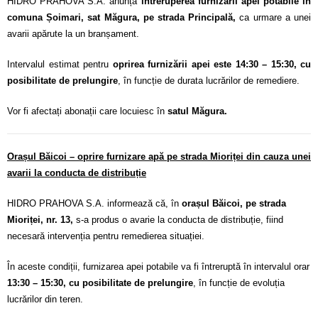
HIDRO PRAHOVA S.A. anunță
întreruperea furnizării apei potabile în
comuna Șoimari, sat Măgura, pe strada Principală,
ca urmare a unei
avarii apărute la un branșament.
Intervalul estimat pentru
oprirea furnizării apei este 14:30 – 15:30, cu
posibilitate de prelungire
, în funcție de durata lucrărilor de remediere.
Vor fi afectați abonații care locuiesc în
satul Măgura.
Orașul Băicoi – oprire furnizare apă pe strada Mioriței din cauza unei
avarii la conducta de distribuție
HIDRO PRAHOVA S.A. informează că, în
orașul Băicoi, pe strada
Mioriței, nr. 13,
s-a produs o avarie la conducta de distribuție, fiind
necesară intervenția pentru remedierea situației.
În aceste condiții, furnizarea apei potabile va fi întreruptă în intervalul orar
13:30 – 15:30, cu posibilitate de prelungire
, în funcție de evoluția
lucrărilor din teren.