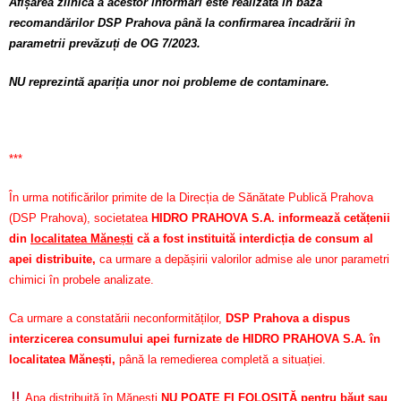
Afișarea zilnică a acestor informări este realizată în baza
recomandărilor DSP Prahova până la confirmarea încadrării în
parametrii prevăzuți de OG 7/2023.
NU reprezintă apariția unor noi probleme de contaminare.
***
În urma notificărilor primite de la Direcția de Sănătate Publică Prahova
(DSP Prahova), societatea
HIDRO PRAHOVA S.A. informează cetățenii
din
localitatea Mănești
că a fost instituită interdicția de consum al
apei distribuite,
ca urmare a depășirii valorilor admise ale unor parametri
chimici în probele analizate.
Ca urmare a constatării neconformităților,
DSP Prahova a dispus
interzicerea consumului apei furnizate de HIDRO PRAHOVA S.A. în
localitatea Mănești,
până la remedierea completă a situației.
Apa distribuită în Mănești
NU POATE FI FOLOSITĂ pentru băut sau