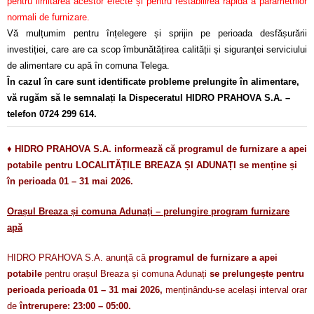
pentru limitarea acestor efecte și pentru restabilirea rapidă a parametrilor
normali de furnizare.
Vă mulțumim pentru înțelegere și sprijin pe perioada desfășurării
investiției, care are ca scop îmbunătățirea calității și siguranței serviciului
de alimentare cu apă în comuna Telega.
În cazul în care sunt identificate probleme prelungite în alimentare,
vă rugăm să le semnalați la Dispeceratul HIDRO PRAHOVA S.A. –
telefon 0724 299 614.
♦
HIDRO PRAHOVA S.A. informează că programul de furnizare a apei
potabile pentru LOCALITĂȚILE BREAZA ȘI ADUNAȚI se menține și
în perioada 01 – 31 mai 2026.
Orașul Breaza și comuna Adunați – prelungire program furnizare
apă
HIDRO PRAHOVA S.A. anunță că
programul de furnizare a apei
potabile
pentru orașul Breaza și comuna Adunați
se prelungește pentru
perioada perioada 01 – 31 mai 2026,
menținându-se același interval orar
de
întrerupere: 23:00 – 05:00.