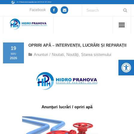
Facebook
Home
OPRIRI APĂ – INTERVENȚII, LUCRĂRI ȘI REPARAȚII
19
Despre noi
MAI
Anunturi / Noutati
,
Noutăţi
,
Starea sistemului
2026
De
Anunțuri lucrări / opriri apă
Servicii
Utile
Anunţuri lucrări / opriri apă
Guvernanță Corporativă
Informații de interes public