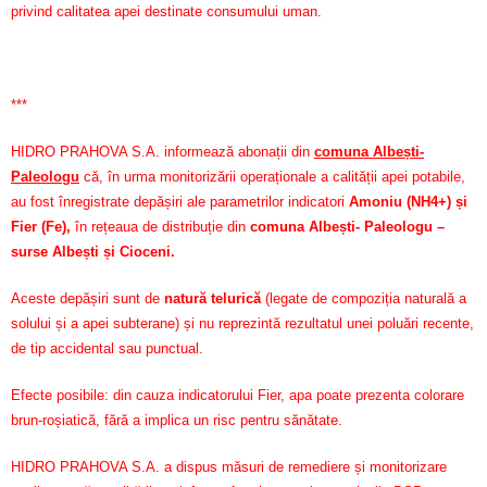
privind calitatea apei destinate consumului uman.
***
HIDRO PRAHOVA S.A. informează abonații din
comuna Albești-
Paleologu
că, în urma monitorizării operaționale a calității apei potabile,
au fost înregistrate depășiri ale parametrilor indicatori
Amoniu (NH4+) și
Fier (Fe)
,
în rețeaua de distribuție din
comuna Albești- Paleologu –
surse Albești și Cioceni.
Aceste depășiri sunt de
natură telurică
(legate de compoziția naturală a
solului și a apei subterane) și nu reprezintă rezultatul unei poluări recente,
de tip accidental sau punctual.
Efecte posibile: din cauza indicatorului Fier, apa poate prezenta colorare
brun-roșiatică, fără a implica un risc pentru sănătate.
HIDRO PRAHOVA S.A. a dispus măsuri de remediere și monitorizare