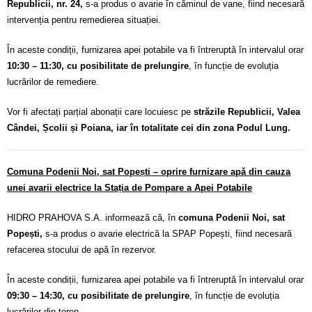
Republicii, nr. 24,
s-a produs o avarie în căminul de vane, fiind necesară
intervenția pentru remedierea situației.
În aceste condiții, furnizarea apei potabile va fi întreruptă în intervalul orar
10:30 – 11:30, cu posibilitate de prelungire
, în funcție de evoluția
lucrărilor de remediere.
Vor fi afectați parțial abonații care locuiesc pe
străzile Republicii, Valea
Cândei, Școlii și Poiana, iar în totalitate cei din zona Podul Lung.
Comuna Podenii Noi, sat Popești – oprire furnizare apă din cauza
unei avarii electrice la Stația de Pompare a Apei Potabile
HIDRO PRAHOVA S.A. informează că, în
comuna Podenii Noi, sat
Popești,
s-a produs o avarie electrică la SPAP Popești, fiind necesară
refacerea stocului de apă în rezervor.
În aceste condiții, furnizarea apei potabile va fi întreruptă în intervalul orar
09:30 – 14:30, cu posibilitate de prelungire
, în funcție de evoluția
lucrărilor din teren.