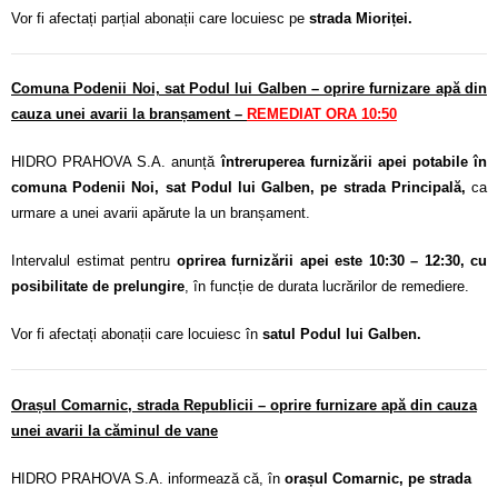
Vor fi afectați parțial abonații care locuiesc pe
strada Mioriței.
Comuna Podenii Noi, sat Podul lui Galben – oprire furnizare apă din
cauza unei avarii la branșament –
REMEDIAT ORA
10:50
HIDRO PRAHOVA S.A. anunță
întreruperea furnizării apei potabile în
comuna Podenii Noi, sat Podul lui Galben, pe strada Principală,
ca
urmare a unei avarii apărute la un branșament.
Intervalul estimat pentru
oprirea furnizării apei este 10:30 – 12:30, cu
posibilitate de prelungire
, în funcție de durata lucrărilor de remediere.
Vor fi afectați abonații care locuiesc în
satul Podul lui Galben.
Orașul Comarnic, strada Republicii – oprire furnizare apă din cauza
unei avarii la căminul de vane
HIDRO PRAHOVA S.A. informează că, în
orașul Comarnic, pe strada