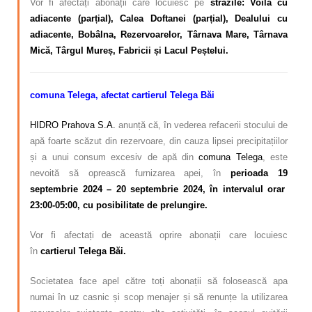
Vor fi afectați abonații care locuiesc pe
străzile: Voila cu
adiacente (parțial), Calea Doftanei (parțial), Dealului cu
adiacente, Bobâlna, Rezervoarelor, Târnava Mare, Târnava
Mică, Târgul Mureș, Fabricii și Lacul Peștelui.
comuna Telega, afectat cartierul Telega Băi
HIDRO Prahova S.A.
anunță că, în vederea refacerii stocului de
apă foarte scăzut din rezervoare, din cauza lipsei precipitațiilor
și a unui consum excesiv de apă din
comuna Telega
, este
nevoită să oprească furnizarea apei, în
perioada 19
septembrie 2024 – 20 septembrie 2024, în intervalul orar
23:00-05:00, cu posibilitate de prelungire.
Vor fi afectați de această oprire abonații care locuiesc
în
cartierul Telega Băi.
Societatea face apel către toți abonații să folosească apa
numai în uz casnic și scop menajer și să renunțe la utilizarea