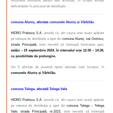
resurselor existente pentru alte activități, în scopul evitării
deficiențelor în procesul de distribuție.
comuna Aluniș, afectate comunele Aluniș și Vărbilău
HIDRO Prahova S.A.
anunță că, din cauza unei avarii apărute
pe rețeaua de distribuție a apei din
comuna Aluniș, sat Ostrovu,
strada Principală,
este nevoită să întrerupă furnizarea apei,
astăzi – 19 septembrie 2024, în intervalul orar 12:30 – 14:30,
cu posibilitate de prelungire.
Vor fi afectați de această oprire abonații care locuiesc în
comunele Aluniș și Vărbilău.
comuna Telega, afectată Telega Vale
HIDRO Prahova S.A.
anunță că, din cauza unei avarii apărute
pe rețeaua de distribuție a apei din
comuna Telega – Telega
Vale, strada Principală, nr.1023,
este nevoită să întrerupă