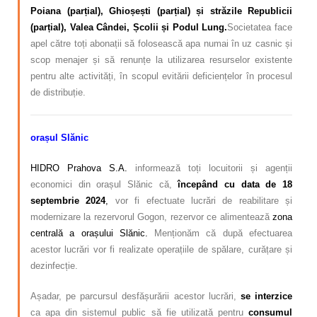
Poiana (parțial), Ghioșești (parțial) și străzile Republicii
(parțial), Valea Cândei, Școlii și Podul Lung.
Societatea face
apel către toți abonații să folosească apa numai în uz casnic și
scop menajer și să renunțe la utilizarea resurselor existente
pentru alte activități, în scopul evitării deficiențelor în procesul
de distribuție.
orașul Slănic
HIDRO Prahova S.A.
informează toți locuitorii și agenții
economici din orașul Slănic că,
începând cu data de
18
septembrie 2024
,
vor fi efectuate lucrări de reabilitare și
modernizare la rezervorul Gogon, rezervor ce alimentează
zona
centrală a orașului Slănic.
Menționăm că după efectuarea
acestor lucrări vor fi realizate operațiile de spălare, curățare și
dezinfecție.
Așadar, pe parcursul desfășurării acestor lucrări,
se interzice
ca apa din sistemul public să fie utilizată pentru
consumul