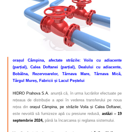
Calitatea apei
Comunicare
Contact
orașul Câmpina, afectate străzile: Voila cu adiacente
(parțial), Calea Doftanei (parțial), Dealului cu adiacente,
Bobâlna, Rezervoarelor, Târnava Mare, Târnava Mică,
Târgul Mureș, Fabricii și Lacul Peștelui
HIDRO Prahova S.A.
anunță că, în urma lucrărilor efectuate pe
rețeaua de distribuție a apei în vederea transferului pe noua
rețea din
orașul Câmpina, pe străzile Voila și Calea Doftanei,
este nevoită să furnizeze apă cu presiune redusă,
astăzi – 19
septembrie 2024,
până la încarcarea și reglarea sistemului.