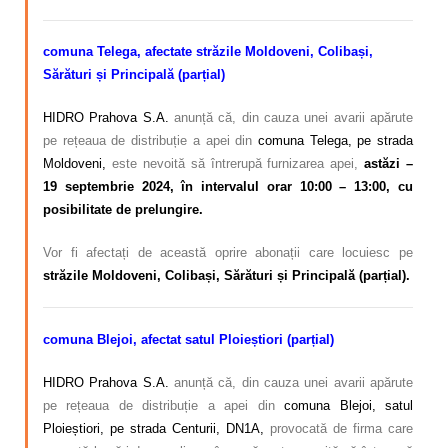
comuna Telega, afectate străzile Moldoveni, Colibași,
Sărături și Principală (parțial)
HIDRO Prahova S.A.
anunță că, din cauza unei avarii apărute
pe rețeaua de distribuție a apei din
comuna Telega, pe strada
Moldoveni,
este nevoită să întrerupă furnizarea apei,
astăzi –
19 septembrie 2024, în intervalul orar 10:00 – 13:00, cu
posibilitate de prelungire.
Vor fi afectați de această oprire abonații care locuiesc pe
străzile Moldoveni, Colibași, Sărături și Principală (parțial).
comuna Blejoi, afectat satul Ploieștiori (parțial)
HIDRO Prahova S.A.
anunță că, din cauza unei avarii apărute
pe rețeaua de distribuție a apei din
comuna Blejoi, satul
Ploieștiori, pe strada Centurii, DN1A,
provocată de firma care