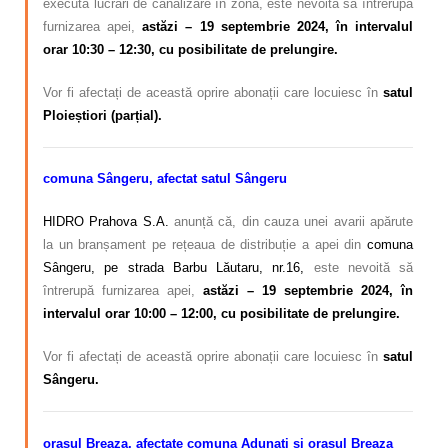
execută lucrări de canalizare în zonă, este nevoită să întrerupă
furnizarea apei,
astăzi – 19 septembrie 2024, în intervalul
orar 10:30 – 12:30, cu posibilitate de prelungire.
Vor fi afectați de această oprire abonații care locuiesc în
satul
Ploieștiori (parțial).
comuna Sângeru, afectat satul Sângeru
HIDRO Prahova S.A.
anunță că, din cauza unei avarii apărute
la un branșament pe rețeaua de distribuție a apei din
comuna
Sângeru, pe strada Barbu Lăutaru, nr.16,
este nevoită să
întrerupă furnizarea apei,
astăzi – 19 septembrie 2024, în
intervalul orar 10:00 – 12:00, cu posibilitate de prelungire.
Vor fi afectați de această oprire abonații care locuiesc în
satul
Sângeru.
orașul Breaza, afectate comuna Adunați și orașul Breaza