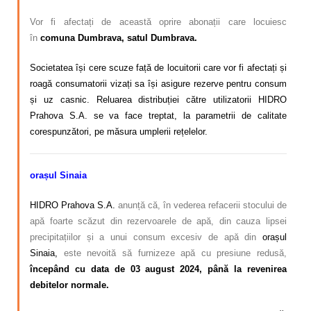
Vor fi afectați de această oprire abonații care locuiesc
în
comuna Dumbrava, satul Dumbrava.
Societatea își cere scuze față de locuitorii care vor fi afectați și
roagă consumatorii vizați sa își asigure rezerve pentru consum
și uz casnic. Reluarea distribuției către utilizatorii HIDRO
Prahova S.A. se va face treptat, la parametrii de calitate
corespunzători, pe măsura umplerii rețelelor.
orașul Sinaia
HIDRO Prahova S.A.
anunță că, în vederea refacerii stocului de
apă foarte scăzut din rezervoarele de apă, din cauza lipsei
precipitațiilor și a unui consum excesiv de apă din
orașul
Sinaia,
este nevoită să furnizeze apă cu presiune redusă,
începând cu data de 03 august 2024, până la revenirea
debitelor normale.