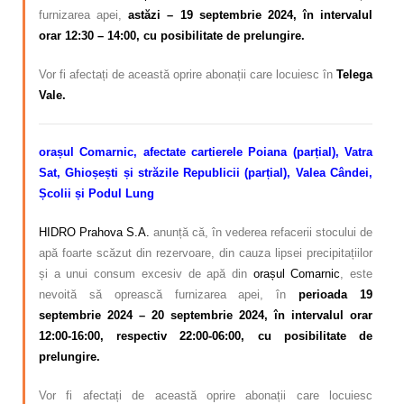
furnizarea apei,
astăzi – 19 septembrie 2024, în intervalul
orar 12:30 – 14:00, cu posibilitate de prelungire.
Vor fi afectați de această oprire abonații care locuiesc în
Telega
Vale.
orașul Comarnic, afectate cartierele Poiana (parțial), Vatra
Sat, Ghioșești și străzile Republicii (parțial), Valea Cândei,
Școlii și Podul Lung
HIDRO Prahova S.A.
anunță că, în vederea refacerii stocului de
apă foarte scăzut din rezervoare, din cauza lipsei precipitațiilor
și a unui consum excesiv de apă din
orașul Comarnic
, este
nevoită să oprească furnizarea apei, în
perioada 19
septembrie 2024 – 20 septembrie 2024, în intervalul orar
12:00-16:00, respectiv 22:00-06:00, cu posibilitate de
prelungire.
Vor fi afectați de această oprire abonații care locuiesc