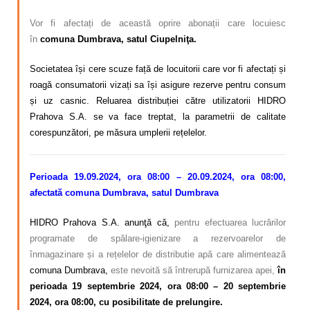
Vor fi afectați de această oprire abonații care locuiesc
în
comuna Dumbrava, satul Ciupelniţa.
Societatea își cere scuze față de locuitorii care vor fi afectați și
roagă consumatorii vizați sa își asigure rezerve pentru consum
și uz casnic. Reluarea distribuției către utilizatorii HIDRO
Prahova S.A. se va face treptat, la parametrii de calitate
corespunzători, pe măsura umplerii rețelelor.
Perioada 19.09.2024, ora 08:00 – 20.09.2024, ora 08:00,
afectată comuna Dumbrava, satul Dumbrava
HIDRO Prahova S.A. anunţă că,
pentru efectuarea lucrărilor
programate de spălare-igienizare a rezervoarelor de
înmagazinare și a rețelelor de distributie apă care alimentează
comuna Dumbrava,
este nevoită să întrerupă furnizarea apei,
în
perioada 19 septembrie 2024, ora 08:00 – 20 septembrie
2024, ora 08:00, cu posibilitate de prelungire.