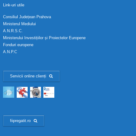
Link-uri utile
Consiliul Județean Prahova
Ministerul Mediului
A.N.R.S.C.
Ministerului Investițiilor și Proiectelor Europene
Fonduri europene
A.N.P.C
Servicii online clienți
fiipregatit.ro