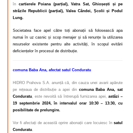
în
cartierele Poiana (parțial), Vatra Sat, Ghioșești și pe
străzile Republicii (parțial), Valea Cândei, Școlii și Podul
Lung.
Societatea face apel către toți abonații să folosească apa
numai în uz casnic și scop menajer și să renunțe la utilizarea
resurselor existente pentru alte activități, în scopul evitării
deficiențelor în procesul de distribuție.
comuna Baba Ana, afectat satul Conduratu
HIDRO Prahova S.A. anunță că, din cauza unei avarii apărute
pe rețeaua de distribuție a apei din
comuna Baba Ana, sat
Conduratu
, este nevoită să întrerupă furnizarea apei,
astăzi –
19 septembrie 2024, în intervalul orar 10:30 – 13:30, cu
posibilitate de prelungire.
Vor fi afectați de această oprire abonații care locuiesc în
satul
Conduratu
.