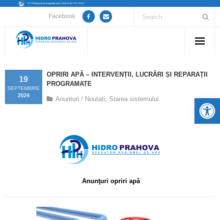
Facebook
Home
OPRIRI APĂ – INTERVENȚII, LUCRĂRI ȘI REPARAȚII
19
PROGRAMATE
Despre noi
SEPTEMBRIE
2024
De
Anunturi / Noutati
,
Starea sistemului
Anunțuri lucrări / opriri apă
Servicii
Utile
Guvernanță Corporativă
Anunţuri opriri apă
Informații de interes public