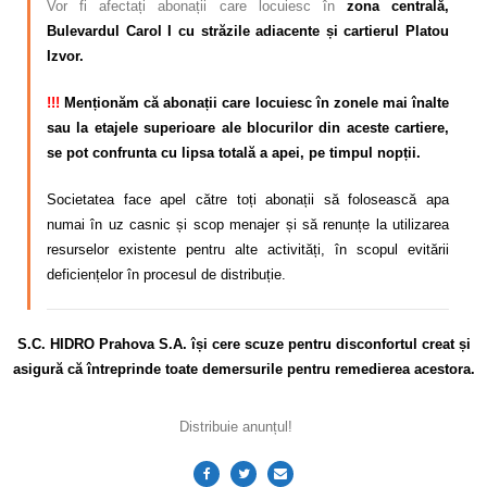
Vor fi afectați abonații care locuiesc în
zona centrală,
Bulevardul Carol I cu străzile adiacente și cartierul Platou
Izvor.
!!!
Menționăm că abonații care locuiesc în zonele mai înalte
sau la etajele superioare ale blocurilor din aceste cartiere,
se pot confrunta cu lipsa totală a apei, pe timpul nopții.
Societatea face apel către toți abonații să folosească apa
numai în uz casnic și scop menajer și să renunțe la utilizarea
resurselor existente pentru alte activități, în scopul evitării
deficiențelor în procesul de distribuție.
S.C. HIDRO Prahova S.A. își cere scuze pentru disconfortul creat și
asigură că întreprinde toate demersurile pentru remedierea acestora.
Distribuie anunțul!