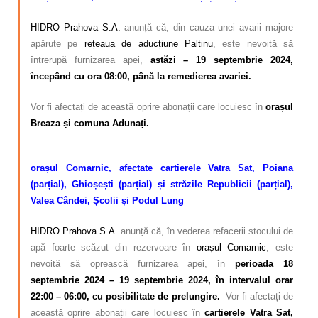
HIDRO Prahova S.A.
anunță că, din cauza unei avarii majore
apărute pe
rețeaua de aducțiune Paltinu
, este nevoită să
întrerupă furnizarea apei,
astăzi – 19 septembrie 2024,
începând cu ora 08:00, până la remedierea avariei.
Vor fi afectați de această oprire abonații care locuiesc
în
orașul
Breaza și comuna Adunați.
orașul Comarnic, afectate cartierele Vatra Sat, Poiana
(parțial), Ghioșești (parțial) și străzile Republicii (parțial),
Valea Cândei, Școlii și Podul Lung
HIDRO Prahova S.A.
anunță că, în vederea refacerii stocului de
apă foarte scăzut din rezervoare în
orașul Comarnic
, este
nevoită să oprească furnizarea apei, în
perioada 18
septembrie 2024 – 19 septembrie 2024, în intervalul orar
22:00 – 06:00, cu posibilitate de prelungire.
Vor fi afectați de
această oprire abonații care locuiesc în
cartierele Vatra Sat,