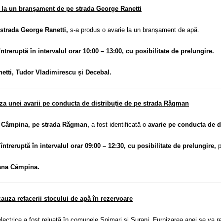
ii la un branșament de pe strada George Ranetti
 strada George Ranetti,
s-a produs o avarie la un branșament de apă.
întreruptă în intervalul orar 10:00 – 13:00, cu posibilitate de prelungire.
netti, Tudor Vladimirescu și Decebal.
a unei avarii pe conducta de distribuție de pe strada Răgman
 Câmpina, pe strada Răgman,
a fost identificată o
avarie pe conducta de di
 întreruptă în intervalul orar 09:00 – 12:30, cu posibilitate de prelungire,
p
ana Câmpina.
auza refacerii stocului de apă în rezervoare
electrice a fost reluată în comunele Șoimari și Surani. Furnizarea apei se va r