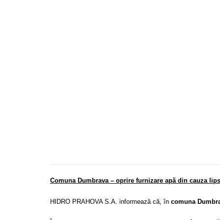
Comuna Dumbrava – oprire furnizare apă din cauza lipse
HIDRO PRAHOVA S.A. informează că, în
comuna Dumbrav