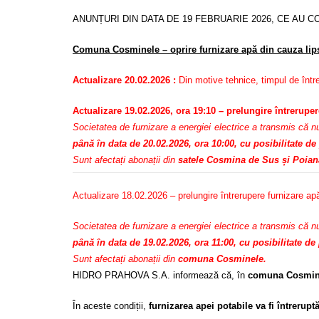
ANUNȚURI DIN DATA DE 19 FEBRUARIE 2026, CE AU CO
Comuna Cosminele – oprire furnizare apă din cauza lipse
Actualizare 20.02.2026 :
Din motive tehnice, timpul de între
Actualizare 19.02.2026, ora 19:10 – prelungire întreruper
Societatea de furnizare a energiei electrice a transmis că n
până în data de 20.02.2026, ora 10:00, cu posibilitate de
Sunt afectați abonații din
satele Cosmina de Sus și Poiana
Actualizare 18.02.2026 – prelungire întrerupere furnizare ap
Societatea de furnizare a energiei electrice a transmis că n
până în data de 19.02.2026, ora 11:00, cu posibilitate de
Sunt afectați abonații din
comuna Cosminele.
HIDRO PRAHOVA S.A. informează că, în
comuna Cosmine
În aceste condiții,
furnizarea apei potabile va fi întrerupt