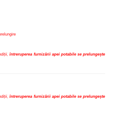
prelungire
diții,
întreruperea furnizării apei potabile se prelungește
diții,
întreruperea furnizării apei potabile se prelungește