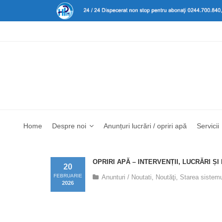
Home
Despre noi
Anunțuri lucrări / opriri apă
Servicii
OPRIRI APĂ – INTERVENȚII, LUCRĂRI ȘI
20
FEBRUARIE
Anunturi / Noutati
,
Noutăţi
,
Starea sistemu
2026