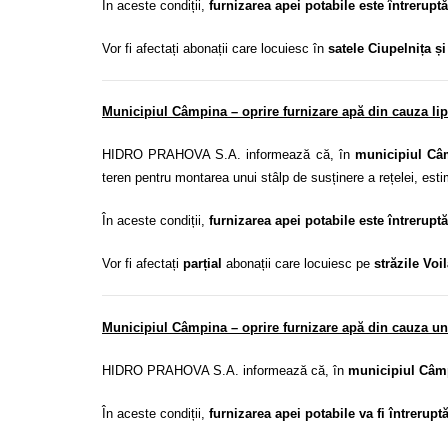
În aceste condiții,
furnizarea apei potabile este întreruptă
Vor fi afectați abonații care locuiesc în
satele Ciupelnița 
Municipiul Câmpina – oprire furnizare apă din cauza lip
HIDRO PRAHOVA S.A. informează că, în
municipiul Câ
teren pentru montarea unui stâlp de susținere a rețelei, estim
În aceste condiții,
furnizarea apei potabile este întreruptă
Vor fi afectați
parțial
abonații care locuiesc pe
străzile
Voil
Municipiul Câmpina – oprire furnizare apă din cauza une
HIDRO PRAHOVA S.A. informează că, în
municipiul Câmp
În aceste condiții,
furnizarea apei potabile va fi întrerupt