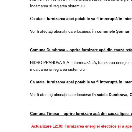
încărcarea și reglarea sistemului.
Ca atare,
furnizarea apei potabile va fi întreruptă în inte
Vor fi afectați abonații care locuiesc
în comunele Șoimari 
Comuna Dumbrava – oprire furnizare apă din cauza refac
HIDRO PRAHOVA S.A. informează că
,
f
urnizarea energiei 
încărcarea și reglarea sistemului.
Ca atare,
furnizarea apei potabile va fi întreruptă în inte
Vor fi afectați abonații care locuiesc
în satele Dumbrava, C
Comuna Tinosu – oprire furnizare apă din cauza lipsei d
Actualizare 12:30: Furnizarea energiei electrice și a ap