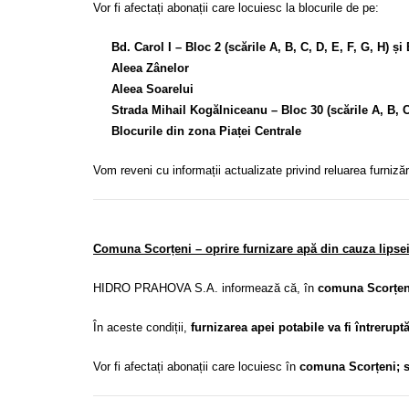
Vor fi afectați abonații care locuiesc la blocurile de pe:
Bd. Carol I – Bloc 2 (scările A, B, C, D, E, F, G, H) și 
Aleea Zânelor
Aleea Soarelui
Strada Mihail Kogălniceanu – Bloc 30 (scările A, B, C
Blocurile din zona Piaței Centrale
Vom reveni cu informații actualizate privind reluarea furnizări
Comuna Scorțeni – oprire furnizare apă din cauza lipsei
HIDRO PRAHOVA S.A. informează că, în
comuna Scorțeni
În aceste condiții,
furnizarea apei potabile va fi întrerupt
Vor fi afectați abonații care locuiesc în
comuna Scorțeni; sa