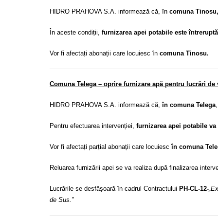
HIDRO PRAHOVA S.A. informează că, în
comuna Tinosu
În aceste condiții,
furnizarea apei potabile este întrerupt
Vor fi afectați abonații care locuiesc în
comuna Tinosu.
Comuna Telega – oprire furnizare apă pentru lucrări de ve
HIDRO PRAHOVA S.A. informează că,
în comuna Telega
Pentru efectuarea intervenției,
furnizarea apei potabile va 
Vor fi afectați parțial abonații care locuiesc
în comuna Tele
Reluarea furnizării apei se va realiza după finalizarea interve
Lucrările se desfășoară în cadrul Contractului
PH-CL-12-
„Ex
de Sus.”