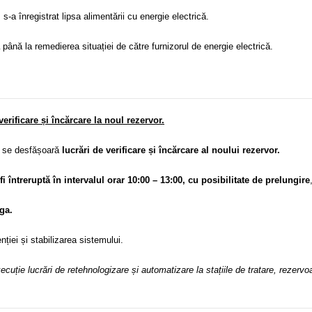
,
s-a înregistrat lipsa alimentării cu energie electrică.
ă
până la remedierea situației de către furnizorul de energie electrică.
rificare și încărcare la noul rezervor.
, se desfășoară
lucrări de verificare și încărcare al noului rezervor.
fi întreruptă în intervalul orar 10:00 – 13:00, cu posibilitate de prelungire
ga.
nției și stabilizarea sistemului.
ecuție lucrări de retehnologizare și automatizare la stațiile de tratare, rezer