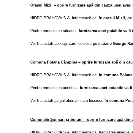
Orașul Mizil – oprire furnizare apă din cauza unei avar
HIDRO PRAHOVA S.A. informează că, în
orașul Mizil, pe
Pentru remedierea situației,
furnizarea apei potabile va fi 
Vor fi afectați abonații care locuiesc pe
străzile George Ra
Comuna Poiana Câmpina – oprire furnizare apă din cauz
HIDRO PRAHOVA S.A. informează că,
în comuna Poiana
Pentru remedierea acesteia,
furnizarea apei potabile va fi
Vor fi afectați parțial abonații care locuiesc
în comuna Poi
Comunele Șoimari și Surani – oprire furnizare apă din c
HIDRO PRAHOVA S.A. informează că
,
furnizarea energiei 