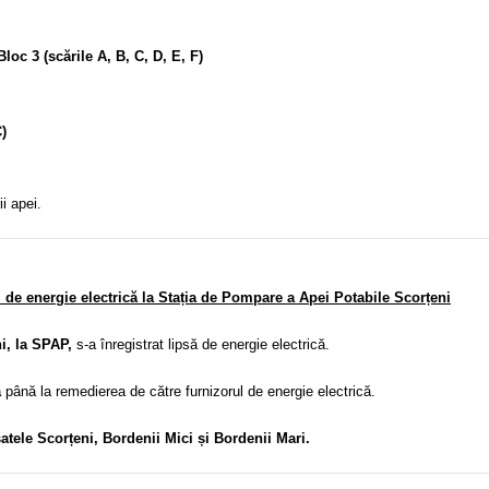
Bloc 3 (scările A, B, C, D, E, F)
)
i apei.
 de energie electrică la Stația de Pompare a Apei Potabile Scorțeni
, la SPAP,
s-a înregistrat lipsă de energie electrică.
ă
până la remedierea de către furnizorul de energie electrică.
tele Scorțeni, Bordenii Mici și Bordenii Mari.