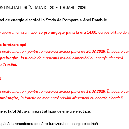
NTINUITATE SI ÎN DATA DE 20 FEBRUARIE 2026:
i de energie electrică la Stația de Pompare a Apei Potabile
rupere a furnizării apei
se prelungește până la ora 14:00,
cu posibilitate de 
e furnizare apă
u poate interveni pentru remedierea avariei
până pe 20.02.2026.
În aceste con
 prelungire
, în funcție de momentul reluării alimentării cu energie electrică.
 Trestiei.
ă
u poate interveni pentru remedierea avariei
până pe 19.02.2026.
În aceste con
 prelungire
, în funcție de momentul reluării alimentării cu energie electrică.
le, la SPAP,
s-a înregistrat lipsă de energie electrică.
ă
până la remedierea de către furnizorul de energie electrică.