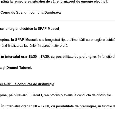
 până la remedierea situației de către furnizorul de energie electrică.
și Cornu de Sus, din comuna Dumbrava.
sei energiei electrice la SPAP Muscel
mpina, la SPAP Muscel,
s-a înregistrat lipsa alimentării cu energie electric
ând finalizarea lucrărilor în aproximativ o oră.
 în intervalul orar 15:30 – 17:30, cu posibilitate de prelungire
, în funcție 
a și
Drumul Taberei.
i avarii la conducta de distribuție
ina, pe bulevardul Carol I,
s-a produs o avarie la conducta de distribuție.
ă în intervalul orar 15:00 – 17:00, cu posibilitate de prelungire
, în funcție 