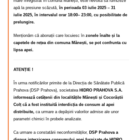
mare înregistrat în comuna Mănești,
este nevoită să furnizeze
apă la presiune scăzută,
în perioada 03 iulie 2025 – 31
iulie
2025, în intervalul orar 18:00– 23:00, cu posibilitate de
prelungire.
Menționăm că abonații care locuiesc în
zonele înalte și la
capetele de rețea din comuna Mănești, se pot confrunta cu
lipsa apei.
ATENȚIE !
În urma notificărilor primite de la Direcția de Sănătate Publică
Prahova (DSP Prahova), societatea
HIDRO PRAHOVA S.A.
informează cetățenii din localitățile Mănești și Cocorăștii
Colț că a fost instituită interdicția de consum al apei
distribuite,
ca urmare a depășirii valorilor admise ale unor
parametri chimici în probele analizate.
Ca urmare a constatării neconformităților,
DSP Prahova a
dispus interzicerea consumului apei furnizate de HIDRO