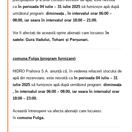
ca
în perioada 04 iulie – 31 iulie 2025
să furnizeze apă după
următorul program:
dimineața , în intervalul orar 06:00 –
08:00, iar seara în intervalul orar 18:00 – 21:00.
Vor fi afectați de această oprire abonații care locuiesc
în
satele: Gura Vadului, Tohani și Perșunari.
comuna Fulga (program furnizare)
HIDRO Prahova S.A. anunță că, în vederea refacerii stocului de
apă din rezervoare, este nevoită ca
în perioada 04 iulie – 31
iulie 2025
să furnizeze apă după următorul program:
dimineața
, în intervalul orar 06:00 – 08:00, iar seara în intervalul orar
18:00 – 23:00.
Această întrerupere va afecta abonații care locuiesc
în
comuna Fulga.