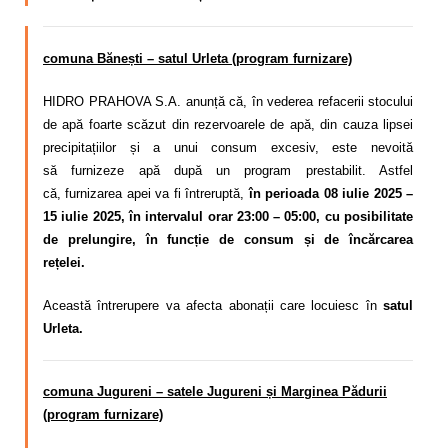
comuna Bănești – satul Urleta (program furnizare)
HIDRO PRAHOVA S.A. anunță că, în vederea refacerii stocului
de apă foarte scăzut din rezervoarele de apă, din cauza lipsei
precipitațiilor și a unui consum excesiv,
este nevoită
să
furnizeze apă după un program
prestabilit. Astfel
că,
furnizarea apei va fi întreruptă,
în perioada 08 iulie 2025 –
15 iulie 2025, în intervalul orar 23:00 – 05:00, cu posibilitate
de prelungire, în funcție de consum și de încărcarea
rețelei.
Această întrerupere va afecta abonații care locuiesc în
satul
Urleta.
comuna Jugureni – satele Jugureni și Marginea Pădurii
(program furnizare)