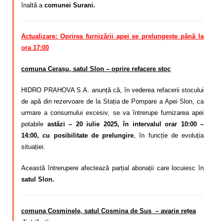
înaltă a
comunei Surani.
Actualizare: Oprirea furnizării apei se prelungește până la
ora 17:00
comuna Cerașu, satul Slon – oprire refacere stoc
HIDRO PRAHOVA S.A. anunță că, în vederea refacerii stocului
de apă din rezervoare de la Stația de Pompare a Apei Slon, ca
urmare a consumului excesiv, se va întrerupe furnizarea apei
potabile
astăzi – 20 iulie 2025, în intervalul orar 10:00 –
14:00, cu posibilitate de prelungire
, în funcție de evoluția
situației.
Această întrerupere afectează parțial abonații care locuiesc în
satul Slon.
comuna Cosminele, satul Cosmina de Sus – avarie rețea