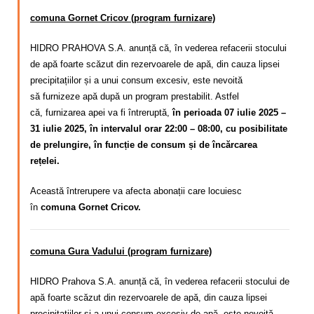
comuna Gornet Cricov (program furnizare)
HIDRO PRAHOVA S.A. anunță că, în vederea refacerii stocului
de apă foarte scăzut din rezervoarele de apă, din cauza lipsei
precipitațiilor și a unui consum excesiv,
este nevoită
să
furnizeze apă după un program
prestabilit. Astfel
că,
furnizarea apei va fi întreruptă,
în perioada 07 iulie 2025 –
31 iulie 2025, în intervalul orar 22:00 – 08:00, cu posibilitate
de prelungire, în funcție de consum și de încărcarea
rețelei.
Această întrerupere va afecta abonații care locuiesc
în
comuna Gornet Cricov.
comuna Gura Vadului (program furnizare)
HIDRO Prahova S.A. anunță că,
în vederea refacerii stocului de
apă foarte scăzut din rezervoarele de apă, din cauza lipsei
precipitațiilor și a unui consum excesiv de apă
, este nevoită