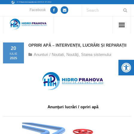
Facebook
Home
OPRIRI APĂ – INTERVENȚII, LUCRĂRI ȘI REPARAȚII
20
Despre noi
IULIE
Anunturi / Noutati
,
Noutăţi
,
Starea sistemului
2025
De
Anunțuri lucrări / opriri apă
Servicii
Utile
Anunţuri lucrări / opriri apă
Guvernanță Corporativă
Informații de interes public