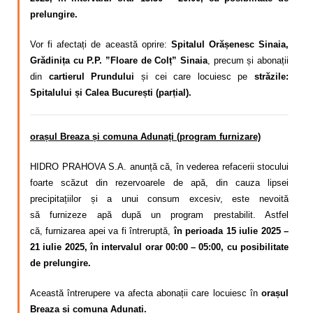
prelungire.
Vor fi afectați de această oprire:
Spitalul Orășenesc Sinaia,
Grădinița cu P.P. ”Floare de Colț” Sinaia
, precum și abonații
din
cartierul Prundului
și cei care locuiesc pe
străzile:
Spitalului și Calea București (parțial).
orașul Breaza și comuna Adunați (program furnizare)
HIDRO PRAHOVA S.A. anunță că, în vederea refacerii stocului
foarte scăzut din rezervoarele de apă, din cauza lipsei
precipitațiilor și a unui consum excesiv,
este nevoită
să
furnizeze apă după un program
prestabilit. Astfel
că,
furnizarea apei va fi întreruptă,
în perioada 15 iulie 2025 –
21 iulie 2025, în intervalul orar 00:00 – 05:00, cu posibilitate
de prelungire.
Această întrerupere va afecta abonații care locuiesc în
orașul
Breaza și
comuna Adunați.