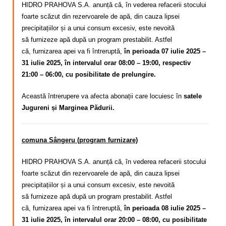
HIDRO PRAHOVA S.A. anunță că, în vederea refacerii stocului
foarte scăzut din rezervoarele de apă, din cauza lipsei
precipitațiilor și a unui consum excesiv,
este nevoită
să
furnizeze apă după un program
prestabilit. Astfel
că,
furnizarea apei va fi întreruptă,
în perioada 07 iulie 2025 –
31 iulie 2025, în intervalul orar 08:00 – 19:00, respectiv
21:00 – 06:00, cu posibilitate de prelungire.
Această întrerupere va afecta abonații care locuiesc în
satele
Jugureni și Marginea Pădurii.
comuna Sângeru (program furnizare)
HIDRO PRAHOVA S.A. anunță că, în vederea refacerii stocului
foarte scăzut din rezervoarele de apă, din cauza lipsei
precipitațiilor și a unui consum excesiv,
este nevoită
să
furnizeze apă după un program
prestabilit. Astfel
că,
furnizarea apei va fi întreruptă,
în perioada 08 iulie 2025 –
31 iulie 2025, în intervalul orar 20:00 – 08:00, cu posibilitate