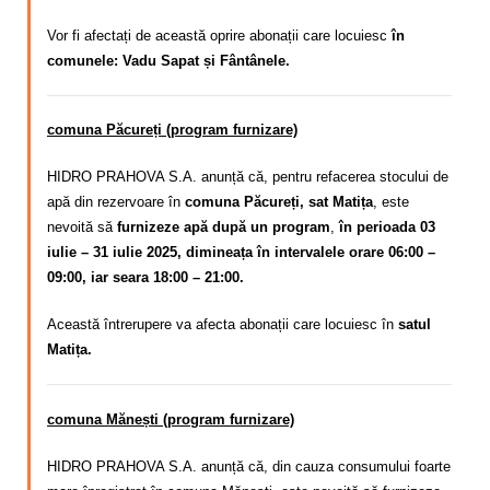
Vor fi afectați de această oprire abonații care locuiesc
în
comunele: Vadu Sapat și Fântânele.
comuna Păcureți (program furnizare)
HIDRO PRAHOVA S.A. anunță că, pentru refacerea stocului de
apă din rezervoare în
comuna Păcureți, sat Matița
, este
nevoită să
furnizeze apă după un program
,
în perioada 03
iulie – 31 iulie 2025, dimineața în intervalele orare 06:00 –
09:00, iar seara 18:00 – 21:00.
Această întrerupere va afecta abonații care locuiesc în
satul
Matița.
comuna Mănești (program furnizare)
HIDRO PRAHOVA S.A. anunță că, din cauza consumului foarte