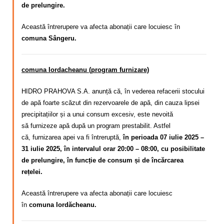
de prelungire.
Această întrerupere va afecta abonații care locuiesc în
comuna Sângeru.
comuna Iordacheanu (program furnizare)
HIDRO PRAHOVA S.A. anunță că, în vederea refacerii stocului
de apă foarte scăzut din rezervoarele de apă, din cauza lipsei
precipitațiilor și a unui consum excesiv,
este nevoită
să
furnizeze apă după un program
prestabilit. Astfel
că,
furnizarea apei va fi întreruptă,
în perioada 07 iulie 2025 –
31 iulie 2025, în intervalul orar 20:00 – 08:00, cu posibilitate
de prelungire, în funcție de consum și de încărcarea
rețelei.
Această întrerupere va afecta abonații care locuiesc
în
comuna Iordăcheanu.