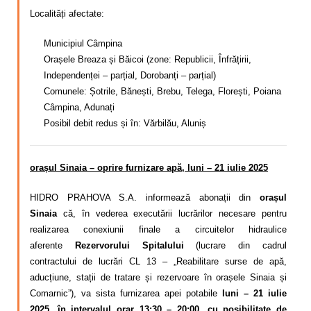
Localități afectate:
Municipiul Câmpina
Orașele Breaza și Băicoi (zone: Republicii, Înfrățirii,
Independenței – parțial, Dorobanți – parțial)
Comunele: Șotrile, Bănești, Brebu, Telega, Florești, Poiana
Câmpina, Adunați
Posibil debit redus și în: Vărbilău, Aluniș
orașul Sinaia – oprire furnizare apă, luni – 21 iulie 2025
HIDRO PRAHOVA S.A. informează abonații din
orașul
Sinaia
că, în vederea executării lucrărilor necesare pentru
realizarea conexiunii finale a circuitelor hidraulice
aferente
Rezervorului Spitalului
(lucrare din cadrul
contractului de lucrări CL 13 – „Reabilitare surse de apă,
aducțiune, stații de tratare și rezervoare în orașele Sinaia și
Comarnic”), va sista furnizarea apei potabile
luni – 21 iulie
2025, în intervalul orar 13:30 – 20:00, cu posibilitate de