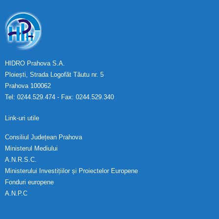
HIDRO Prahova S.A.
Ploiești, Strada Logofăt Tăutu nr. 5
Prahova 100062
Tel: 0244.529.474 - Fax: 0244.529.340
Link-uri utile
Consiliul Județean Prahova
Ministerul Mediului
A.N.R.S.C.
Ministerului Investițiilor și Proiectelor Europene
Fonduri europene
A.N.P.C