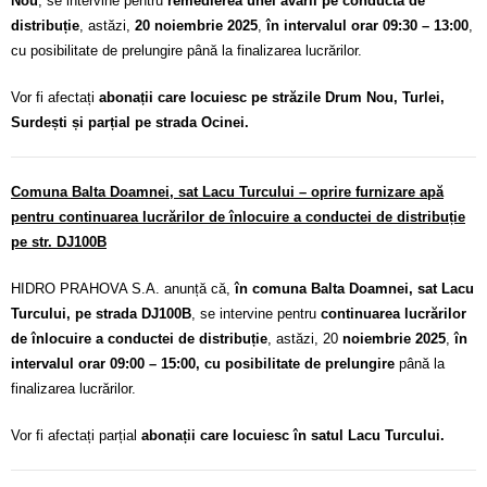
Nou
, se intervine pentru
remedierea unei avarii pe conducta de
distribuție
, astăzi,
20 noiembrie 2025
,
în intervalul orar 09:30 – 13:00
,
cu posibilitate de prelungire până la finalizarea lucrărilor.
Vor fi afectați
abonații care locuiesc pe străzile Drum Nou, Turlei,
Surdești și parțial pe strada Ocinei.
Comuna Balta Doamnei, sat Lacu Turcului – oprire furnizare apă
pentru continuarea lucrărilor de înlocuire a conductei de distribuție
pe str. DJ100B
HIDRO PRAHOVA S.A. anunță că,
în comuna Balta Doamnei, sat Lacu
Turcului, pe strada DJ100B
, se intervine pentru
continuarea lucrărilor
de înlocuire a conductei de distribuție
, astăzi, 20
noiembrie 2025
,
în
intervalul orar 09:00 – 15:00, cu posibilitate de prelungire
până la
finalizarea lucrărilor.
Vor fi afectați parțial
abonații care locuiesc în satul Lacu Turcului.