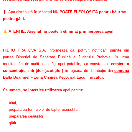
Apa distribuită în Mănești
NU POATE FI FOLOSITĂ pentru băut sau
pentru gătit.
ATENȚIE: Arsenul nu poate fi eliminat prin fierberea apei!
HIDRO PRAHOVA S.A. informează că, potrivit notificării primite din
partea Direcției de Sănătate Publică a Județului Prahova, în urma
monitorizării de audit a calității apei potabile, s-a constatat o
creștere a
concentrației nitriților (azotiților)
în rețeaua de distribuție din
comuna
Balta Doamnei
– zona Cișmea Peco, sat Lacul Turcului.
Ca urmare,
se interzice utilizarea
apei pentru:
băut;
prepararea formulelor de lapte reconstituit;
prepararea ceaiurilor;
gătit.