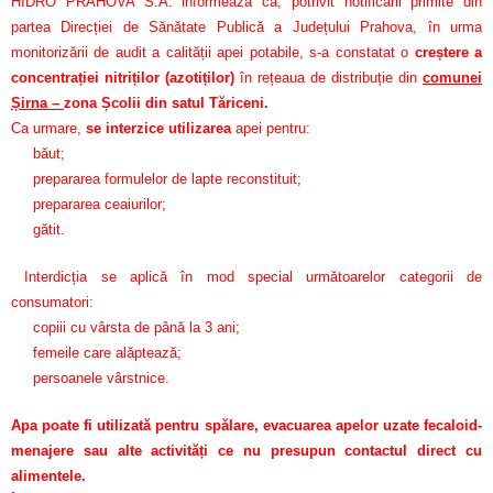
HIDRO PRAHOVA S.A. informează că, potrivit notificării primite din
partea Direcției de Sănătate Publică a Județului Prahova, în urma
monitorizării de audit a calității apei potabile, s-a constatat o
creștere a
concentrației nitriților (azotiților)
în rețeaua de distribuție din
comunei
Șirna –
zona Școlii din satul Tăriceni.
Ca urmare,
se interzice utilizarea
apei pentru:
băut;
prepararea formulelor de lapte reconstituit;
prepararea ceaiurilor;
gătit.
Interdicția se aplică în mod special următoarelor categorii de
consumatori:
copiii cu vârsta de până la 3 ani;
femeile care alăptează;
persoanele vârstnice.
Apa poate fi utilizată pentru spălare, evacuarea apelor uzate fecaloid-
menajere sau alte activități ce nu presupun contactul direct cu
alimentele.