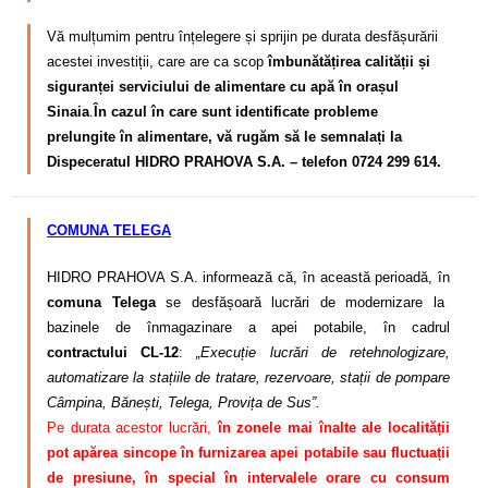
Vă mulțumim pentru înțelegere și sprijin pe durata desfășurării
acestei investiții, care are ca scop
îmbunătățirea calității și
siguranței serviciului de alimentare cu apă în orașul
Sinaia
.
În cazul în care sunt identificate probleme
prelungite în alimentare, vă rugăm să le semnalați la
Dispeceratul HIDRO PRAHOVA S.A. – telefon 0724 299 614.
COMUNA TELEGA
HIDRO PRAHOVA S.A. informează că, în această perioadă, în
comuna Telega
se desfășoară lucrări de modernizare la
bazinele de înmagazinare a apei potabile, în cadrul
contractului CL-12
:
„Execuție lucrări de retehnologizare,
automatizare la stațiile de tratare, rezervoare, stații de pompare
Câmpina, Bănești, Telega, Provița de Sus”.
Pe durata acestor lucrări,
în zonele mai înalte ale localității
pot apărea sincope în furnizarea apei potabile sau fluctuații
de presiune, în special în intervalele orare cu consum