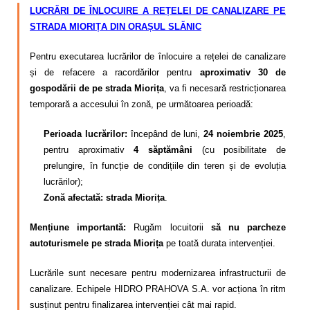
LUCRĂRI DE ÎNLOCUIRE A REȚELEI DE CANALIZARE PE
STRADA MIORIȚA
DIN ORAȘUL SLĂNIC
Pentru executarea lucrărilor de înlocuire a rețelei de canalizare
și de refacere a racordărilor pentru
aproximativ 30 de
gospodării de pe strada Miorița
, va fi necesară restricționarea
temporară a accesului în zonă, pe următoarea perioadă:
Perioada lucrărilor:
începând de luni,
24 noiembrie 2025
,
pentru aproximativ
4 săptămâni
(cu posibilitate de
prelungire, în funcție de condițiile din teren și de evoluția
lucrărilor);
Zonă afectată:
strada Miorița
.
Mențiune importantă:
Rugăm locuitorii
să nu parcheze
autoturismele pe strada Miorița
pe toată durata intervenției.
Lucrările sunt necesare pentru modernizarea infrastructurii de
canalizare. Echipele HIDRO PRAHOVA S.A. vor acționa în ritm
susținut pentru finalizarea intervenției cât mai rapid.