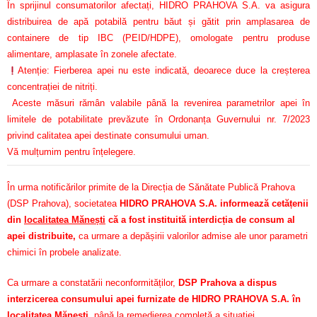
În sprijinul consumatorilor afectați, HIDRO PRAHOVA S.A. va asigura
distribuirea de apă potabilă pentru băut și gătit prin amplasarea de
containere de tip IBC (PEID/HDPE), omologate pentru produse
alimentare, amplasate în zonele afectate.
Atenție: Fierberea apei nu este indicată, deoarece duce la creșterea
concentrației de nitriți.
Aceste măsuri rămân valabile până la revenirea parametrilor apei în
limitele de potabilitate prevăzute în Ordonanța Guvernului nr. 7/2023
privind calitatea apei destinate consumului uman.
Vă mulțumim pentru înțelegere.
În urma notificărilor primite de la Direcția de Sănătate Publică Prahova
(DSP Prahova), societatea
HIDRO PRAHOVA S.A. informează cetățenii
din
localitatea Mănești
că a fost instituită interdicția de consum al
apei distribuite,
ca urmare a depășirii valorilor admise ale unor parametri
chimici în probele analizate.
Ca urmare a constatării neconformităților,
DSP Prahova a dispus
interzicerea consumului apei furnizate de HIDRO PRAHOVA S.A. în
localitatea Mănești,
până la remedierea completă a situației.