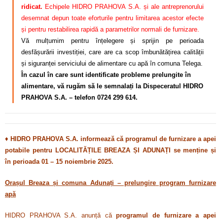
ridicat.
Echipele HIDRO PRAHOVA S.A. și ale antreprenorului
desemnat depun toate eforturile pentru limitarea acestor efecte
și pentru restabilirea rapidă a parametrilor normali de furnizare.
Vă mulțumim pentru înțelegere și sprijin pe perioada
desfășurării investiției, care are ca scop îmbunătățirea calității
și siguranței serviciului de alimentare cu apă în comuna Telega.
În cazul în care sunt identificate probleme prelungite în
alimentare, vă rugăm să le semnalați la Dispeceratul HIDRO
PRAHOVA S.A. – telefon 0724 299 614.
♦
HIDRO PRAHOVA S.A. informează că programul de furnizare a apei
potabile pentru LOCALITĂȚILE BREAZA ȘI ADUNAȚI se menține și
în perioada 01 – 15 noiembrie 2025.
Orașul Breaza și comuna Adunați – prelungire program furnizare
apă
HIDRO PRAHOVA S.A. anunță că
programul de furnizare a apei