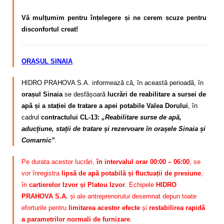
Vă mulțumim pentru înțelegere și ne cerem scuze pentru
disconfortul creat!
ORAȘUL SINAIA
HIDRO PRAHOVA S.A. informează că, în această perioadă, în
orașul Sinaia
se desfășoară
lucrări de reabilitare a sursei de
apă și a stației de tratare a apei potabile Valea Dorului
, în
cadrul
contractului CL-13:
„Reabilitare surse de apă,
aducțiune, stații de tratare și rezervoare în orașele Sinaia și
Comarnic”
.
Pe durata acestor lucrări,
în intervalul orar 00:00 – 06:00
, se
vor înregistra
lipsă de apă potabilă și fluctuații de presiune
,
în
cartierelor Izvor și Platou Izvor
. Echipele
HIDRO
PRAHOVA S.A.
și ale antreprenorului desemnat depun toate
eforturile pentru
limitarea acestor efecte
și
restabilirea rapidă
a parametrilor normali de furnizare
.