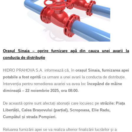
Calitatea apei
Comunicare
Contact
Orașul Sinaia – oprire furnizare apă din cauza unei avarii la
conducta de distribuție
HIDRO PRAHOVA S.A. informează că, în
orașul Sinaia, furnizarea apei
potabile a fost oprită
ca urmare a unei avarii la conducta de distribuție.
Intervenția pentru remedierea avariei va avea loc
începând de mâine
dimineață – 22 noiembrie 2025, ora 08:00.
De această oprire sunt afectați abonații care locuiesc pe
străzile: Piața
Libertății, Calea Brașovului (parțial), Scropoasa, Elie Radu,
Cumpătul și strada Pompieri.
Reluarea furnizării apei se va realiza ulterior finalizării lucrărilor și a