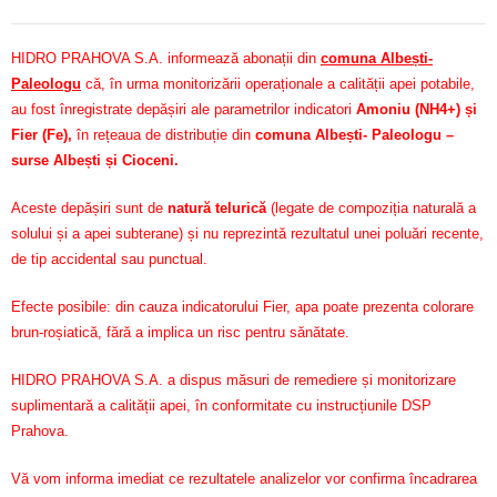
HIDRO PRAHOVA S.A. informează abonații din
comuna Albești-
Paleologu
că, în urma monitorizării operaționale a calității apei potabile,
au fost înregistrate depășiri ale parametrilor indicatori
Amoniu (NH4+) și
Fier (Fe)
,
în rețeaua de distribuție din
comuna Albești- Paleologu –
surse Albești și Cioceni.
Aceste depășiri sunt de
natură telurică
(legate de compoziția naturală a
solului și a apei subterane) și nu reprezintă rezultatul unei poluări recente,
de tip accidental sau punctual.
Efecte posibile: din cauza indicatorului Fier, apa poate prezenta colorare
brun-roșiatică, fără a implica un risc pentru sănătate.
HIDRO PRAHOVA S.A. a dispus măsuri de remediere și monitorizare
suplimentară a calității apei, în conformitate cu instrucțiunile DSP
Prahova.
Vă vom informa imediat ce rezultatele analizelor vor confirma încadrarea