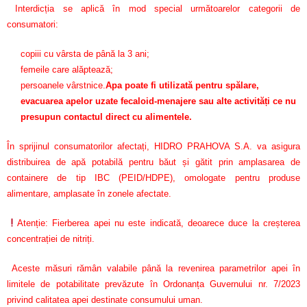
Interdicția se aplică în mod special următoarelor categorii de
consumatori:
copiii cu vârsta de până la 3 ani;
femeile care alăptează;
persoanele vârstnice.
Apa poate fi utilizată pentru spălare,
evacuarea apelor uzate fecaloid-menajere sau alte activități ce nu
presupun contactul direct cu alimentele.
În sprijinul consumatorilor afectați, HIDRO PRAHOVA S.A. va asigura
distribuirea de apă potabilă pentru băut și gătit prin amplasarea de
containere de tip IBC (PEID/HDPE), omologate pentru produse
alimentare, amplasate în zonele afectate.
Atenție: Fierberea apei nu este indicată, deoarece duce la creșterea
concentrației de nitriți.
Aceste măsuri rămân valabile până la revenirea parametrilor apei în
limitele de potabilitate prevăzute în Ordonanța Guvernului nr. 7/2023
privind calitatea apei destinate consumului uman.