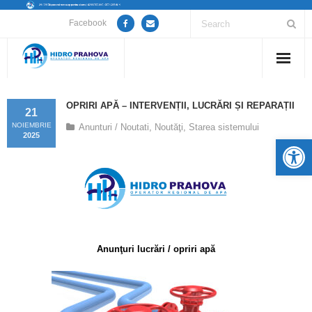
Facebook
Home
OPRIRI APĂ – INTERVENȚII, LUCRĂRI ȘI REPARAȚII
21
Despre noi
NOIEMBRIE
Anunturi / Noutati
,
Noutăţi
,
Starea sistemului
2025
De
Anunțuri lucrări / opriri apă
Servicii
Utile
Anunţuri lucrări / opriri apă
Guvernanță Corporativă
Informații de interes public