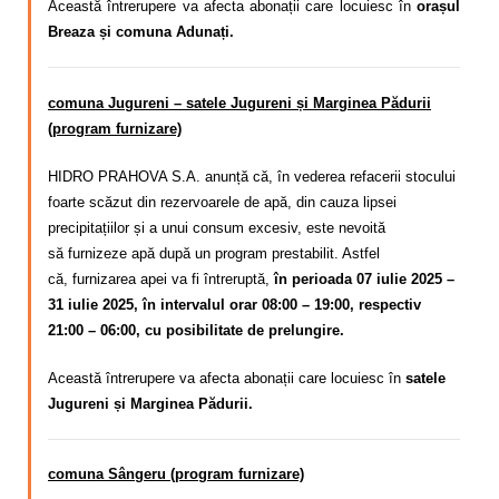
Această întrerupere va afecta abonații care locuiesc în
orașul
Breaza și
comuna Adunați.
comuna Jugureni – satele Jugureni și Marginea Pădurii
(program furnizare)
HIDRO PRAHOVA S.A. anunță că, în vederea refacerii stocului
foarte scăzut din rezervoarele de apă, din cauza lipsei
precipitațiilor și a unui consum excesiv,
este nevoită
să
furnizeze apă după un program
prestabilit. Astfel
că,
furnizarea apei va fi întreruptă,
în perioada 07 iulie 2025 –
31 iulie 2025, în intervalul orar 08:00 – 19:00, respectiv
21:00 – 06:00, cu posibilitate de prelungire.
Această întrerupere va afecta abonații care locuiesc în
satele
Jugureni și Marginea Pădurii.
comuna Sângeru (program furnizare)