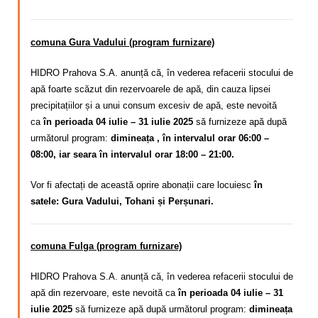
comuna Gura Vadului (program furnizare)
HIDRO Prahova S.A. anunță că,
în vederea refacerii stocului de
apă foarte scăzut din rezervoarele de apă, din cauza lipsei
precipitațiilor și a unui consum excesiv de apă
, este nevoită
ca
în perioada 04 iulie – 31 iulie 2025
să furnizeze apă după
următorul program:
dimineața , în intervalul orar 06:00 –
08:00, iar seara în intervalul orar 18:00 – 21:00.
Vor fi afectați de această oprire abonații care locuiesc
în
satele: Gura Vadului, Tohani și Perșunari.
comuna Fulga (program furnizare)
HIDRO Prahova S.A. anunță că, în vederea refacerii stocului de
apă din rezervoare, este nevoită ca
în perioada 04 iulie – 31
iulie 2025
să furnizeze apă după următorul program:
dimineața