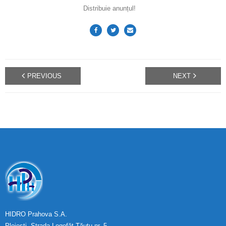
Distribuie anunțul!
PREVIOUS
NEXT
HIDRO Prahova S.A.
Ploiești, Strada Logofăt Tăutu nr. 5