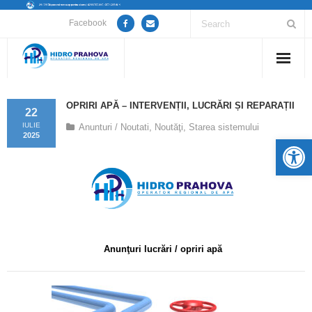
Facebook
Home
OPRIRI APĂ – INTERVENȚII, LUCRĂRI ȘI REPARAȚII
22
Despre noi
IULIE
Anunturi / Noutati
,
Noutăţi
,
Starea sistemului
2025
De
Anunțuri lucrări / opriri apă
Servicii
Utile
Anunţuri lucrări / opriri apă
Guvernanță Corporativă
Informații de interes public