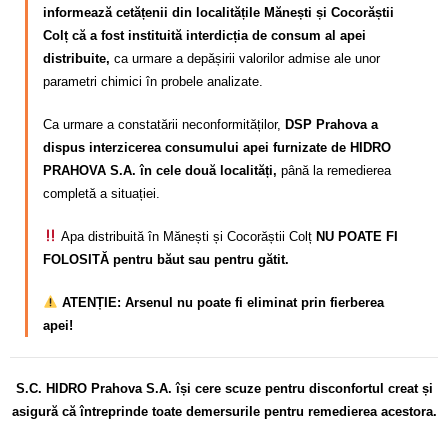
informează cetățenii din localitățile Mănești și Cocorăștii
Colț că a fost instituită interdicția de consum al apei
distribuite,
ca urmare a depășirii valorilor admise ale unor
parametri chimici în probele analizate.
Ca urmare a constatării neconformităților,
DSP Prahova a
dispus interzicerea consumului apei furnizate de HIDRO
PRAHOVA S.A. în cele două localități,
până la remedierea
completă a situației.
Apa distribuită în Mănești și Cocorăștii Colț
NU POATE FI
FOLOSITĂ pentru băut sau pentru gătit.
ATENȚIE: Arsenul nu poate fi eliminat prin fierberea
apei!
S.C. HIDRO Prahova S.A. își cere scuze pentru disconfortul
creat și
asigură că întreprinde toate demersurile pentru remedierea acestora.