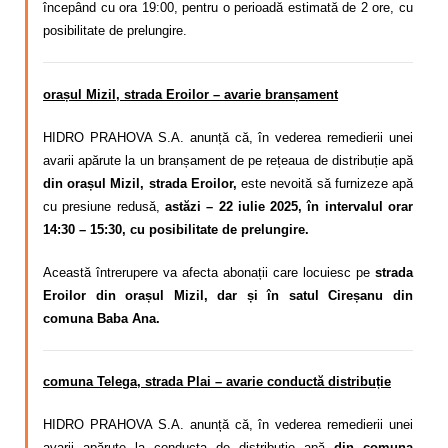
începând cu ora 19:00, pentru o perioadă estimată de 2 ore, cu
posibilitate de prelungire.
orașul Mizil, strada Eroilor – avarie branșament
HIDRO PRAHOVA S.A. anunță că, în vederea remedierii unei
avarii apărute la un branșament de pe rețeaua de distribuție apă
din orașul Mizil, strada Eroilor,
este nevoită să furnizeze apă
cu presiune redusă,
astăzi – 22 iulie 2025, în intervalul orar
14:30 – 15:30, cu posibilitate de prelungire.
Această întrerupere va afecta abonații care locuiesc pe
strada
Eroilor din orașul Mizil, dar și în satul Cireșanu din
comuna Baba Ana.
comuna Telega, strada Plai – avarie conductă distribuție
HIDRO PRAHOVA S.A. anunță că, în vederea remedierii unei
avarii apărute la conducta de distribuție apă
din comuna