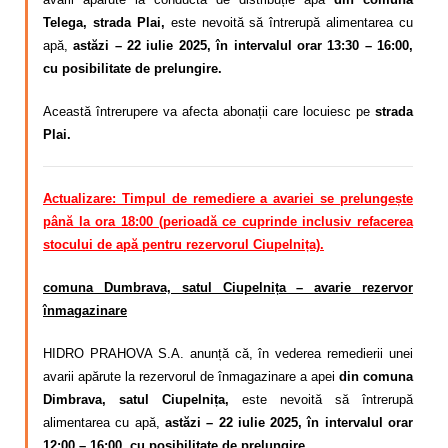
Telega, strada Plai,
este nevoită să întrerupă alimentarea cu
apă,
astăzi – 22 iulie 2025, în intervalul orar 13:30 – 16:00,
cu posibilitate de prelungire.
Această întrerupere va afecta abonații care locuiesc pe
strada
Plai.
Actualizare: Timpul de remediere a avariei se prelungește
până la ora 18:00 (perioadă ce cuprinde inclusiv refacerea
stocului de apă pentru rezervorul Ciupelnița).
comuna Dumbrava, satul Ciupelnița – avarie rezervor
înmagazinare
HIDRO PRAHOVA S.A. anunță că, în vederea remedierii unei
avarii apărute la rezervorul de înmagazinare a apei
din comuna
Dimbrava, satul Ciupelnița,
este nevoită să întrerupă
alimentarea cu apă,
astăzi – 22 iulie 2025, în intervalul orar
12:00 – 16:00, cu posibilitate de prelungire.