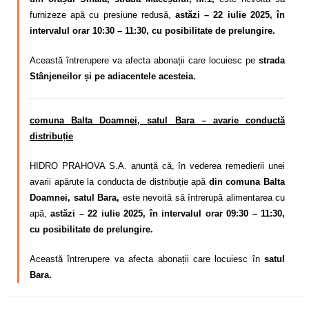
furnizeze apă cu presiune redusă,
astăzi – 22 iulie 2025, în
intervalul orar 10:30 – 11:30, cu posibilitate de prelungire.
Această întrerupere va afecta abonații care locuiesc pe
strada
Stânjeneilor și pe adiacentele acesteia.
comuna Balta Doamnei, satul Bara – avarie conductă
distribuție
HIDRO PRAHOVA S.A. anunță că, în vederea remedierii unei
avarii apărute la conducta de distribuție apă
din comuna Balta
Doamnei, satul Bara,
este nevoită să întrerupă alimentarea cu
apă,
astăzi – 22 iulie 2025, în intervalul orar 09:30 – 11:30,
cu posibilitate de prelungire.
Această întrerupere va afecta abonații care locuiesc în
satul
Bara.