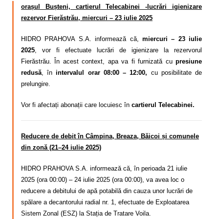
orașul Bușteni, cartierul Telecabinei -lucrări igienizare
rezervor Fierăstrău, miercuri – 23 iulie 2025
HIDRO PRAHOVA S.A. informează că,
miercuri – 23 iulie
2025
, vor fi efectuate lucrări de igienizare la rezervorul
Fierăstrău. În acest context, apa va fi furnizată cu
presiune
redusă
, în
intervalul orar 08:00 – 12:00,
cu posibilitate de
prelungire.
Vor fi afectați abonații care locuiesc în
cartierul Telecabinei.
Reducere de debit în Câmpina, Breaza, Băicoi și comunele
din zonă (21–24 iulie 2025)
HIDRO PRAHOVA S.A. informează că, în perioada 21 iulie
2025 (ora 00:00) – 24 iulie 2025 (ora 00:00), va avea loc o
reducere a debitului de apă potabilă din cauza unor lucrări de
spălare a decantorului radial nr. 1, efectuate de Exploatarea
Sistem Zonal (ESZ) la Stația de Tratare Voila.