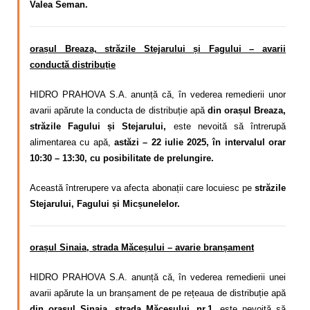
Valea Seman.
orașul Breaza, străzile Stejarului și Fagului – avarii
conductă distribuție
HIDRO PRAHOVA S.A. anunță că, în vederea remedierii unor
avarii apărute la conducta de distribuție apă
din orașul Breaza,
străzile Fagului și Stejarului,
este nevoită să întrerupă
alimentarea cu apă,
astăzi – 22 iulie 2025, în intervalul orar
10:30 – 13:30, cu posibilitate de prelungire.
Această întrerupere va afecta abonații care locuiesc pe
străzile
Stejarului, Fagului și Micșunelelor.
orașul Sinaia, strada Măceșului – avarie branșament
HIDRO PRAHOVA S.A. anunță că, în vederea remedierii unei
avarii apărute la un branșament de pe rețeaua de distribuție apă
din orașul Sinaia, strada Măceșului, nr.1,
este nevoită să