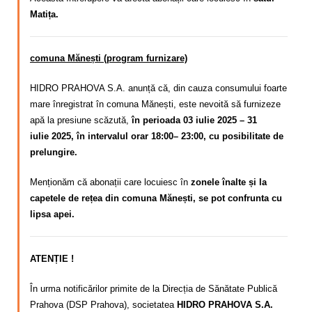
Matița.
comuna Mănești (program furnizare)
HIDRO PRAHOVA S.A. anunță că, din cauza consumului foarte
mare înregistrat în comuna Mănești,
este nevoită să furnizeze
apă la presiune scăzută,
în perioada 03 iulie 2025 – 31
iulie
2025, în intervalul orar 18:00– 23:00, cu posibilitate de
prelungire.
Menționăm că abonații care locuiesc în
zonele înalte și la
capetele de rețea din comuna Mănești, se pot confrunta cu
lipsa apei.
ATENȚIE !
În urma notificărilor primite de la Direcția de Sănătate Publică
Prahova (DSP Prahova), societatea
HIDRO PRAHOVA S.A.