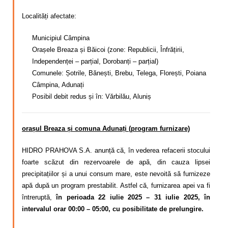
Localități afectate:
Municipiul Câmpina
Orașele Breaza și Băicoi (zone: Republicii, Înfrățirii,
Independenței – parțial, Dorobanți – parțial)
Comunele: Șotrile, Bănești, Brebu, Telega, Florești, Poiana
Câmpina, Adunați
Posibil debit redus și în: Vărbilău, Aluniș
orașul Breaza și comuna Adunați (program furnizare)
HIDRO PRAHOVA S.A. anunță că, în vederea refacerii stocului
foarte scăzut din rezervoarele de apă, din cauza lipsei
precipitațiilor și a unui consum mare,
este nevoită să
furnizeze
apă după un program
prestabilit. Astfel că,
furnizarea apei va fi
întreruptă,
în perioada 22 iulie 2025 – 31 iulie 2025, în
intervalul orar 00:00 – 05:00, cu posibilitate de prelungire.