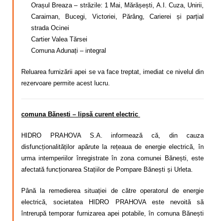
Orașul Breaza – străzile: 1 Mai, Mărășești, A.I. Cuza, Unirii,
Caraiman, Bucegi, Victoriei, Părâng, Carierei și parțial
strada Ocinei
Cartier Valea Tărsei
Comuna Adunați – integral
Reluarea furnizării apei se va face treptat, imediat ce nivelul din
rezervoare permite acest lucru.
comuna Bănești – lipsă curent electric
HIDRO PRAHOVA S.A. informează că, din cauza
disfuncționalităților apărute la rețeaua de energie electrică, în
urma intemperiilor înregistrate în zona comunei Bănești, este
afectată funcționarea Stațiilor de Pompare Bănești și Urleta.
Până la remedierea situației de către operatorul de energie
electrică, societatea HIDRO PRAHOVA este nevoită să
întrerupă temporar furnizarea apei potabile, în comuna Bănești