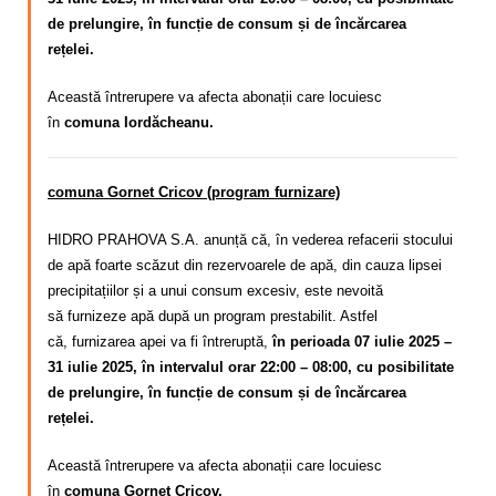
de prelungire, în funcție de consum și de încărcarea
rețelei.
Această întrerupere va afecta abonații care locuiesc
în
comuna Iordăcheanu.
comuna Gornet Cricov (program furnizare)
HIDRO PRAHOVA S.A. anunță că, în vederea refacerii stocului
de apă foarte scăzut din rezervoarele de apă, din cauza lipsei
precipitațiilor și a unui consum excesiv,
este nevoită
să
furnizeze apă după un program
prestabilit. Astfel
că,
furnizarea apei va fi întreruptă,
în perioada 07 iulie 2025 –
31 iulie 2025, în intervalul orar 22:00 – 08:00, cu posibilitate
de prelungire, în funcție de consum și de încărcarea
rețelei.
Această întrerupere va afecta abonații care locuiesc
în
comuna Gornet Cricov.