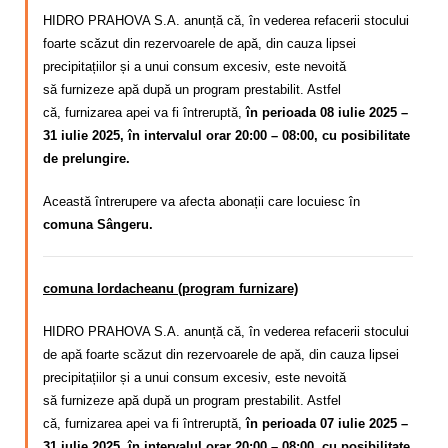
HIDRO PRAHOVA S.A. anunță că, în vederea refacerii stocului
foarte scăzut din rezervoarele de apă, din cauza lipsei
precipitațiilor și a unui consum excesiv,
este nevoită
să
furnizeze apă după un program
prestabilit. Astfel
că,
furnizarea apei va fi întreruptă,
în perioada 08 iulie 2025 –
31 iulie 2025, în intervalul orar 20:00 – 08:00, cu posibilitate
de prelungire.
Această întrerupere va afecta abonații care locuiesc în
comuna Sângeru.
comuna Iordacheanu (program furnizare)
HIDRO PRAHOVA S.A. anunță că, în vederea refacerii stocului
de apă foarte scăzut din rezervoarele de apă, din cauza lipsei
precipitațiilor și a unui consum excesiv,
este nevoită
să
furnizeze apă după un program
prestabilit. Astfel
că,
furnizarea apei va fi întreruptă,
în perioada 07 iulie 2025 –
31 iulie 2025, în intervalul orar 20:00 – 08:00, cu posibilitate