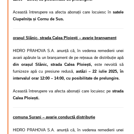
Această întrerupere va afecta abonații care locuiesc în
satele
Ciupelnița și Cornu de Sus.
orașul Slănic, strada Calea Ploiești – avarie branșament
HIDRO PRAHOVA S.A. anunță că, în vederea remedierii unei
avarii apărute la un branșament de pe rețeaua de distribuție apă
din orașul Slănic, strada Calea Ploiești,
este nevoită să
furnizeze apă cu presiune redusă,
astăzi – 22 iulie 2025, în
intervalul orar 12:00 – 14:00, cu posibilitate de prelungire.
Această întrerupere va afecta abonații care locuiesc pe
strada
Calea Ploiești.
comuna Surani – avarie conductă distribuție
HIDRO PRAHOVA S.A. anunță că, în vederea remedierii unei