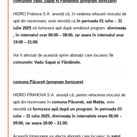
comunele Vadu Sapat și Fântânele (program furnizare)
HIDRO Prahova S.A. anunță că, în vederea refacerii stocului de
apă din rezervoare, este nevoită ca
în perioada 01 iulie – 31
iulie 2025
să furnizeze apă după următorul program:
dimineața
, în intervalul orar 06:00 – 08:00, iar seara în intervalul orar
19:00 – 21:00.
Vor fi afectați de această oprire abonații care locuiesc
în
comunele: Vadu Sapat și Fântânele.
comuna Păcureți (program furnizare)
HIDRO PRAHOVA S.A. anunță că, pentru refacerea stocului de
apă din rezervoare în
comuna Păcureți, sat Matița
, este
nevoită să
furnizeze apă după un program
,
în perioada 03
iulie – 31 iulie 2025, dimineața în intervalele orare 06:00 –
09:00, iar seara 18:00 – 21:00.
Această întrerupere va afecta abonații care locuiesc în
satul