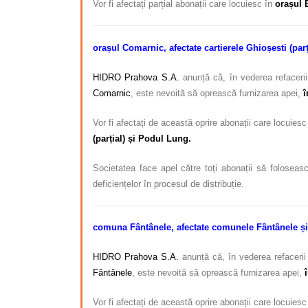
Vor fi afectați parțial abonații care locuiesc în
orașul 
orașul Comarnic, afectate cartierele Ghioșesti (parția
HIDRO Prahova S.A.
anunță că, în vederea refacerii
Comarnic
, este nevoită să oprească furnizarea apei,
î
Vor fi afectați de această oprire abonații care locuiesc
(parțial) și Podul Lung.
Societatea face apel către toți abonații să foloseasc
deficiențelor în procesul de distribuție.
comuna Fântânele, afectate comunele Fântânele ș
HIDRO Prahova S.A.
anunță că, în vederea refacerii 
Fântânele
, este nevoită să oprească furnizarea apei,
Vor fi afectați de această oprire abonații care locuiesc