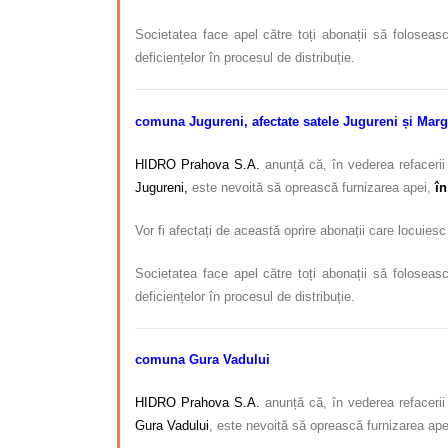
Societatea face apel către toți abonații să foloseasc
deficiențelor în procesul de distribuție.
comuna Jugureni, afectate satele Jugureni și Marg
HIDRO Prahova S.A.
anunță că, în vederea refacerii 
Jugureni,
este nevoită să oprească furnizarea apei,
în
Vor fi afectați de această oprire abonații care locuiesc
Societatea face apel către toți abonații să foloseasc
deficiențelor în procesul de distribuție.
comuna Gura Vadului
HIDRO Prahova S.A.
anunță că, în vederea refacerii 
Gura Vadului
, este nevoită să oprească furnizarea ap