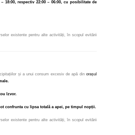
 – 18:00, respectiv 22:00 – 06:00, cu posibilitate de
or existente pentru alte activități, în scopul evitării
ecipitațiilor și a unui consum excesiv de apă din
orașul
male.
tou Izvor.
ot confrunta cu lipsa totală a apei, pe timpul nopții.
or existente pentru alte activități, în scopul evitării