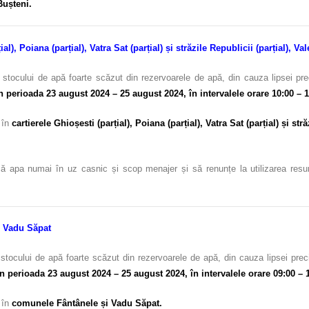
Bușteni.
l), Poiana (parțial), Vatra Sat (parțial) și străzile Republicii (parțial), Va
 stocului de apă foarte scăzut din rezervoarele de apă, din cauza lipsei pre
n perioada 23 august 2024 – 25 august 2024,
în intervalele orare 10:00 – 
 în
cartierele Ghioșesti (parțial), Poiana (parțial), Vatra Sat (parțial) și stră
ă apa numai în uz casnic și scop menajer și să renunțe la utilizarea resursel
i Vadu Săpat
stocului de apă foarte scăzut din rezervoarele de apă, din cauza lipsei prec
în perioada 23 august 2024 – 25 august 2024,
în intervalele orare 09:00 – 
 în
comunele Fântânele și Vadu Săpat.