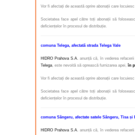
Vor fi afectați de această oprire abonații care locuiesc
Societatea face apel către toți abonații să foloseasc
deficiențelor în procesul de distribuție.
comuna Telega, afectată strada Telega Vale
HIDRO Prahova S.A.
anunță că, în vederea refacerii 
Telega
, este nevoită să oprească furnizarea apei,
în 
Vor fi afectați de această oprire abonații care locuies
Societatea face apel către toți abonații să foloseasc
deficiențelor în procesul de distribuție.
comuna Sângeru, afectate satele Sângeru, Tisa și 
HIDRO Prahova S.A.
anunță că, în vederea refacerii 