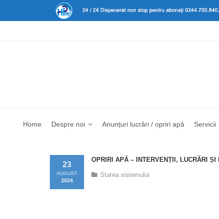
Home
Despre noi
Anunțuri lucrări / opriri apă
Servicii
OPRIRI APĂ – INTERVENȚII, LUCRĂRI Ș
23
AUGUST
Starea sistemului
2024