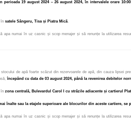
în perioada 19 august 2024 – 26 august 2024,
în intervalele orare 10:00
 în
satele Sângeru, Tisa și Piatra Mică
.
ă apa numai în uz casnic și scop menajer și să renunțe la utilizarea resursel
 stocului de apă foarte scăzut din rezervoarele de apă, din cauza lipsei pr
usă,
începând cu data de 03 august 2024, până la revenirea debitelor nor
c în
zona centrală, Bulevardul Carol I cu străzile adiacente și cartierul Pla
 înalte sau la etajele superioare ale blocurilor din aceste cartiere, se p
ă apa numai în uz casnic și scop menajer și să renunțe la utilizarea resursel