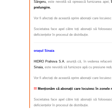
Sângeru,
este nevoită să oprească furnizarea apei,
prelungire.
Vor fi afectați de această oprire abonații care locuiesc
Societatea face apel către toți abonații să foloseasc
deficiențelor în procesul de distribuție.
orașul Sinaia
HIDRO Prahova S.A.
anunță că, în vederea refacerii
Sinaia,
este nevoită să furnizeze apă cu presiune red
Vor fi afectați de această oprire abonații care locuies
!!!
Menționăm că abonații care locuiesc în zonele mai
Societatea face apel către toți abonații să foloseasc
deficiențelor în procesul de distribuție.