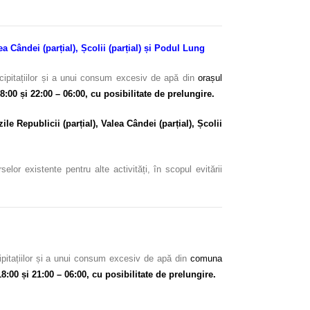
lea Cândei (parțial), Școlii (parțial) și Podul Lung
cipitațiilor și a unui consum excesiv de apă din
orașul
18:00 și 22:00 – 06:00
, cu posibilitate de prelungire.
zile Republicii (parțial), Valea Cândei (parțial), Școlii
or existente pentru alte activități, în scopul evitării
ipitațiilor și a unui consum excesiv de apă din
comuna
18:00 și 21:00 – 06:00
, cu posibilitate de prelungire.