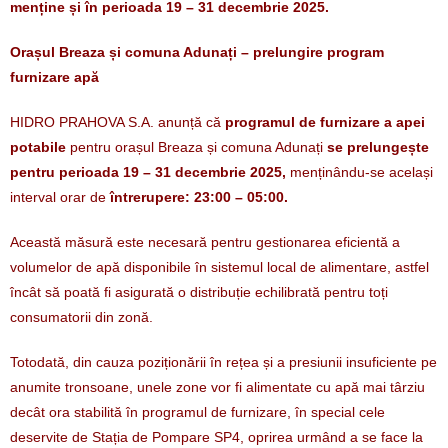
menține și în perioada 19 – 31 decembrie 2025.
Orașul Breaza și comuna Adunați – prelungire program
furnizare apă
HIDRO PRAHOVA S.A. anunță că
programul de furnizare a apei
potabile
pentru orașul Breaza și comuna Adunați
se prelungește
pentru perioada 19 – 31 decembrie 2025,
menținându-se același
interval orar de
întrerupere: 23:00 – 05:00.
Această măsură este necesară pentru gestionarea eficientă a
volumelor de apă disponibile în sistemul local de alimentare, astfel
încât să poată fi asigurată o distribuție echilibrată pentru toți
consumatorii din zonă.
Totodată, din cauza poziționării în rețea și a presiunii insuficiente pe
anumite tronsoane, unele zone vor fi alimentate cu apă mai târziu
decât ora stabilită în programul de furnizare, în special cele
deservite de Stația de Pompare SP4, oprirea urmând a se face la