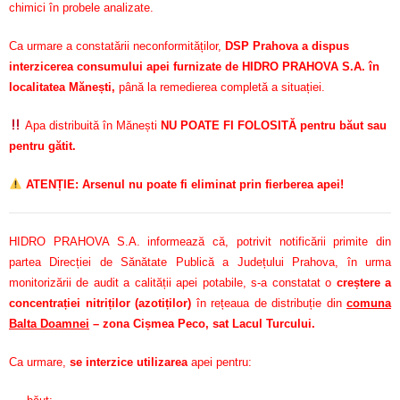
chimici în probele analizate.
Ca urmare a constatării neconformităților,
DSP Prahova a dispus
interzicerea consumului apei furnizate de HIDRO PRAHOVA S.A. în
localitatea Mănești,
până la remedierea completă a situației.
Apa distribuită în Mănești
NU POATE FI FOLOSITĂ pentru băut sau
pentru gătit.
ATENȚIE: Arsenul nu poate fi eliminat prin fierberea apei!
HIDRO PRAHOVA S.A. informează că, potrivit notificării primite din
partea Direcției de Sănătate Publică a Județului Prahova, în urma
monitorizării de audit a calității apei potabile, s-a constatat o
creștere a
concentrației nitriților (azotiților)
în rețeaua de distribuție din
comuna
Balta Doamnei
– zona Cișmea Peco, sat Lacul Turcului.
Ca urmare,
se interzice utilizarea
apei pentru: