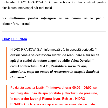
Echipele HIDRO PRAHOVA S.A. vor acționa în ritm susținut pentru
finalizarea intervenției cât mai rapid.
Vă mulțumim pentru înțelegere și ne cerem scuze pentru
disconfortul creat!
ORAȘUL SINAIA
HIDRO PRAHOVA S.A. informează că, în această perioadă, în
orașul Sinaia
se desfășoară
lucrări de reabilitare a sursei de
apă și a stației de tratare a apei potabile Valea Dorului
, în
cadrul
contractului CL-13:
„Reabilitare surse de apă,
aducțiune, stații de tratare și rezervoare în orașele Sinaia și
Comarnic”
.
Pe durata acestor lucrări,
în intervalul orar 00:00 – 06:00
, se
vor înregistra
lipsă de apă potabilă și fluctuații de presiune
,
în
cartierelor Izvor și Platou Izvor
. Echipele
HIDRO
PRAHOVA S.A.
și ale antreprenorului desemnat depun toate