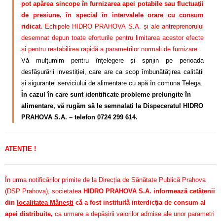
pot apărea sincope în furnizarea apei potabile sau fluctuații
de presiune, în special în intervalele orare cu consum
ridicat.
Echipele HIDRO PRAHOVA S.A. și ale antreprenorului
desemnat depun toate eforturile pentru limitarea acestor efecte
și pentru restabilirea rapidă a parametrilor normali de furnizare.
Vă mulțumim pentru înțelegere și sprijin pe perioada
desfășurării investiției, care are ca scop îmbunătățirea calității
și siguranței serviciului de alimentare cu apă în comuna Telega.
În cazul în care sunt identificate probleme prelungite în
alimentare, vă rugăm să le semnalați la Dispeceratul HIDRO
PRAHOVA S.A. – telefon 0724 299 614.
ATENȚIE !
În urma notificărilor primite de la Direcția de Sănătate Publică Prahova
(DSP Prahova), societatea
HIDRO PRAHOVA S.A. informează cetățenii
din
localitatea Mănești
că a fost instituită interdicția de consum al
apei distribuite,
ca urmare a depășirii valorilor admise ale unor parametri