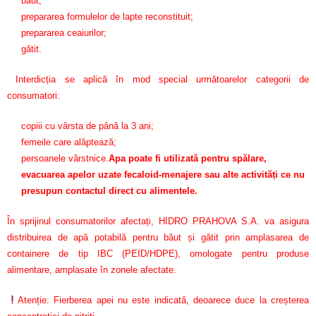
băut;
prepararea formulelor de lapte reconstituit;
prepararea ceaiurilor;
gătit.
Interdicția se aplică în mod special următoarelor categorii de
consumatori:
copiii cu vârsta de până la 3 ani;
femeile care alăptează;
persoanele vârstnice.
Apa poate fi utilizată pentru spălare,
evacuarea apelor uzate fecaloid-menajere sau alte activități ce nu
presupun contactul direct cu alimentele.
În sprijinul consumatorilor afectați, HIDRO PRAHOVA S.A. va asigura
distribuirea de apă potabilă pentru băut și gătit prin amplasarea de
containere de tip IBC (PEID/HDPE), omologate pentru produse
alimentare, amplasate în zonele afectate.
Atenție: Fierberea apei nu este indicată, deoarece duce la creșterea