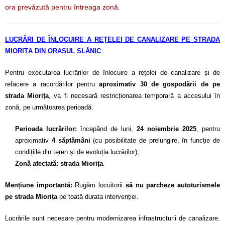
ora prevăzută pentru întreaga zonă.
LUCRĂRI DE ÎNLOCUIRE A REȚELEI DE CANALIZARE PE STRADA
MIORIȚA
DIN ORAȘUL SLĂNIC
Pentru executarea lucrărilor de înlocuire a rețelei de canalizare și de
refacere a racordărilor pentru
aproximativ 30 de gospodării de pe
strada Miorița
, va fi necesară restricționarea temporară a accesului în
zonă, pe următoarea perioadă:
Perioada lucrărilor:
începând de luni,
24 noiembrie 2025
, pentru
aproximativ
4 săptămâni
(cu posibilitate de prelungire, în funcție de
condițiile din teren și de evoluția lucrărilor);
Zonă afectată:
strada Miorița
.
Mențiune importantă:
Rugăm locuitorii
să nu parcheze autoturismele
pe strada Miorița
pe toată durata intervenției.
Lucrările sunt necesare pentru modernizarea infrastructurii de canalizare.