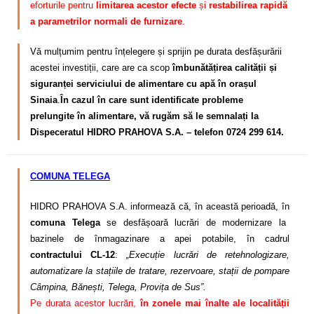
eforturile pentru
limitarea acestor efecte
și
restabilirea rapidă
a parametrilor normali de furnizare
.
Vă mulțumim pentru înțelegere și sprijin pe durata desfășurării
acestei investiții, care are ca scop
îmbunătățirea calității și
siguranței serviciului de alimentare cu apă în orașul
Sinaia
.
În cazul în care sunt identificate probleme
prelungite în alimentare, vă rugăm să le semnalați la
Dispeceratul HIDRO PRAHOVA S.A. – telefon 0724 299 614.
COMUNA TELEGA
HIDRO PRAHOVA S.A. informează că, în această perioadă, în
comuna Telega
se desfășoară lucrări de modernizare la
bazinele de înmagazinare a apei potabile, în cadrul
contractului CL-12
:
„Execuție lucrări de retehnologizare,
automatizare la stațiile de tratare, rezervoare, stații de pompare
Câmpina, Bănești, Telega, Provița de Sus”.
Pe durata acestor lucrări,
în zonele mai înalte ale localității