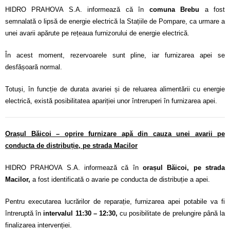
Calitatea apei
HIDRO PRAHOVA S.A. informează că în
comuna Brebu
a fost
semnalată o lipsă de energie electrică la Stațiile de Pompare, ca urmare a
Comunicare
unei avarii apărute pe rețeaua furnizorului de energie electrică.
Contact
În acest moment, rezervoarele sunt pline, iar furnizarea apei se
desfășoară normal.
Totuși, în funcție de durata avariei și de reluarea alimentării cu energie
electrică, există posibilitatea apariției unor întreruperi în furnizarea apei.
Orașul Băicoi – oprire furnizare apă din cauza unei avarii pe
conducta de distribuție, pe strada Macilor
HIDRO PRAHOVA S.A. informează că în
orașul Băicoi, pe strada
Macilor,
a fost identificată o avarie pe conducta de distribuție a apei.
Pentru executarea lucrărilor de reparație, furnizarea apei potabile va fi
întreruptă în
intervalul 11:30 – 12:30,
cu posibilitate de prelungire până la
finalizarea intervenției.