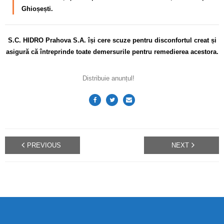
Ghioșești.
S.C. HIDRO Prahova S.A. își cere scuze pentru disconfortul
creat și
asigură că întreprinde toate demersurile pentru remedierea acestora.
Distribuie anunțul!
PREVIOUS
NEXT