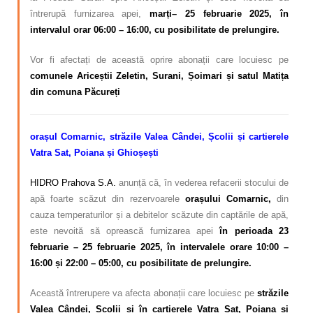
întrerupă furnizarea apei,
marți– 25 februarie 2025, în
intervalul orar 06:00 – 16:00, cu posibilitate de prelungire.
Vor fi afectați de această oprire abonații care locuiesc pe
comunele Ariceștii Zeletin, Surani, Șoimari și satul Matița
din comuna Păcureți
orașul Comarnic, străzile Valea Cândei, Școlii și cartierele
Vatra Sat, Poiana și Ghioșești
HIDRO Prahova S.A.
anunță că, în vederea refacerii stocului de
apă foarte scăzut din rezervoarele
orașului Comarni
c,
din
cauza temperaturilor și a debitelor scăzute din captările de apă,
este nevoită să oprească furnizarea apei
î
n perioada 23
februarie – 25
februarie 2025, în intervalele orare 10:00 –
16:00 și 22:00 – 05:00, cu posibilitate de prelungire.
Această întrerupere va afecta abonații care locuiesc pe
străzile
Valea Cândei, Școlii și
în cartierele Vatra Sat, Poiana și