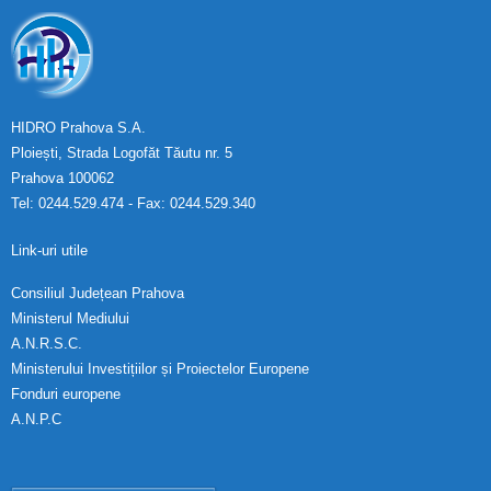
HIDRO Prahova S.A.
Ploiești, Strada Logofăt Tăutu nr. 5
Prahova 100062
Tel: 0244.529.474 - Fax: 0244.529.340
Link-uri utile
Consiliul Județean Prahova
Ministerul Mediului
A.N.R.S.C.
Ministerului Investițiilor și Proiectelor Europene
Fonduri europene
A.N.P.C