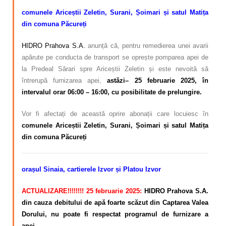
comunele Ariceștii Zeletin, Surani, Șoimari și satul Matița
din comuna Păcureți
HIDRO Prahova S.A.
anunță că, pentru remedierea unei avarii
apărute pe conducta de transport se oprește pomparea apei de
la Predeal Sărari spre Ariceștii Zeletin și
este nevoită să
întrerupă furnizarea apei,
astăzi– 25 februarie 2025, în
intervalul orar 06:00 – 16:00, cu posibilitate de prelungire.
Vor fi afectați de această oprire abonații care locuiesc în
comunele Ariceștii Zeletin, Surani, Șoimari și satul Matița
din comuna Păcureți
orașul Sinaia, cartierele Izvor și Platou Izvor
ACTUALIZARE!!!!!!!! 25 februarie 2025:
HIDRO Prahova S.A.
din cauza debitului de apă foarte scăzut din Captarea Valea
Dorului, nu poate fi respectat programul de furnizare a
apei.