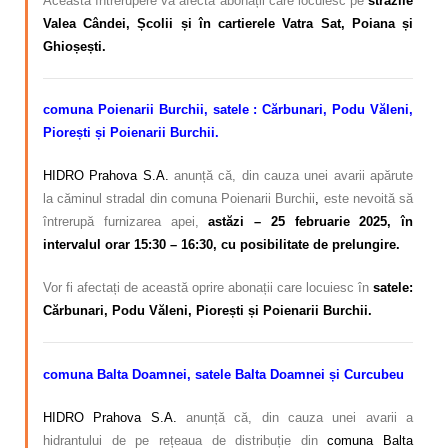
Această întrerupere va afecta abonații care locuiesc pe
străzile
Valea Cândei, Școlii și
în cartierele Vatra Sat, Poiana și
Ghioșești.
comuna Poienarii Burchii, satele
: Cărbunari, Podu Văleni,
Piorești și Poienarii Burchii.
HIDRO Prahova S.A.
anunță că, din cauza unei avarii apărute
la căminul stradal din comuna Poienarii Burchii
,
este nevoită să
întrerupă furnizarea apei,
astăzi – 25 februarie 2025, în
intervalul orar 15:30 – 16:30, cu posibilitate de prelungire.
Vor fi afectați de această oprire abonații care locuiesc în
satele:
Cărbunari, Podu Văleni, Piorești și Poienarii Burchii.
comuna Balta Doamnei, satele Balta Doamnei și Curcubeu
HIDRO Prahova S.A.
anunță că, din cauza unei avarii a
hidrantului de pe rețeaua de distribuție din
comuna Balta