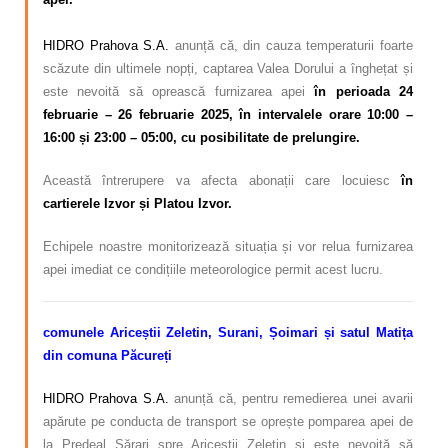
HIDRO Prahova S.A.
anunță că, din cauza temperaturii foarte
scăzute din ultimele nopți, captarea Valea Dorului a înghețat și
este nevoită să oprească furnizarea apei
în perioada 24
februarie – 26
februarie 2025, în intervalele orare 10:00 –
16:00 și 23:00 – 05:00, cu posibilitate de prelungire.
Această întrerupere va afecta abonații care locuiesc
în
cartierele Izvor și Platou Izvor.
Echipele noastre monitorizează situația și vor relua furnizarea
apei imediat ce condițiile meteorologice permit acest lucru.
comunele Ariceștii Zeletin, Surani, Șoimari și satul Matița
din comuna Păcureți
HIDRO Prahova S.A.
anunță că, pentru remedierea unei avarii
apărute pe conducta de transport se oprește pomparea apei de
la Predeal Sărari spre Ariceștii Zeletin și
este nevoită să