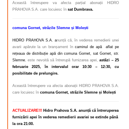
Această întrerupere va afecta parțial abonații HIDRO
PRAHOVA S.A. care locuiesc în
sat Dumbrava.
comuna Gornet, străzile Slemne și Molești
HIDRO PRAHOVA S.A. a
nunță că, în vederea remedierii unei
avarii apărute la un branșament în
caminul de apă aflat pe
rețeaua de distribuție apă din comuna Gornet, sat Gornet, str.
Slemne
, este nevoită să întrerupă furnizarea apei,
astăzi – 25
februarie 2025, în intervalul orar 10:30 – 12:30, cu
posibilitate de prelungire.
Această întrerupere va afecta abonații HIDRO PRAHOVA S.A.
care locuiesc în
comuna Gornet, străzile Slemne și Molești
ACTUALIZARE!!!
Hidro Prahova S.A. anunță că întreruperea
furnizării apei în vederea remedierii avariei se extinde până
la ora 21:00.