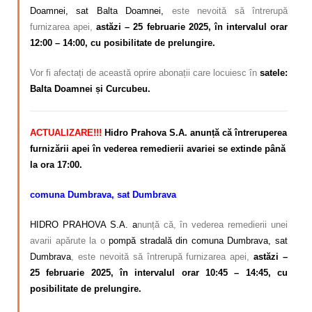
Doamnei, sat Balta Doamnei,
este nevoită să întrerupă
furnizarea apei,
astăzi – 25 februarie 2025, în intervalul orar
12:00 – 14:00, cu posibilitate de prelungire.
Vor fi afectați de această oprire abonații care locuiesc în
satele:
Balta Doamnei și Curcubeu.
ACTUALIZARE!!!
Hidro Prahova S.A. anunță că întreruperea
furnizării apei în vederea remedierii avariei se extinde până
la ora 17:00.
comuna Dumbrava, sat Dumbrava
HIDRO PRAHOVA S.A. a
nunță că, în vederea remedierii unei
avarii apărute la o
pompă stradală din comuna Dumbrava, sat
Dumbrava
, este nevoită să întrerupă furnizarea apei,
astăzi –
25 februarie 2025, în intervalul orar 10:45 – 14:45, cu
posibilitate de prelungire.