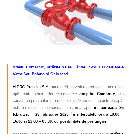
Calitatea apei
Comunicare
Contact
–
orașul Comarnic, străzile Valea Cândei, Școlii și cartierele
Vatra Sat, Poiana și Ghioșești
HIDRO Prahova S.A.
anunță că, în vederea refacerii stocului de
apă foarte scăzut din rezervoarele
orașului Comarnic,
din
cauza temperaturilor și a debitelor scăzute din captările de apă,
este nevoită să oprească furnizarea apei
în perioada 26
februarie – 28
februarie 2025, în intervalele orare 10:00 –
16:00 și 22:00 – 05:00, cu posibilitate de prelungire.