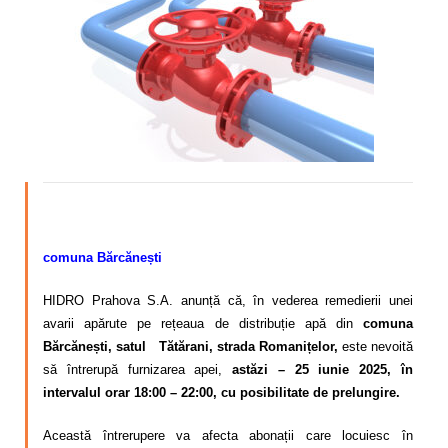
Calitatea apei
Comunicare
Contact
comuna Bărcănești
HIDRO Prahova S.A. anunță că, în vederea remedierii unei
avarii apărute pe rețeaua de distribuție apă din
comuna
Bărcănești, satul Tătărani, strada Romanițelor,
este nevoită
să întrerupă furnizarea apei,
astăzi – 25 iunie 2025, în
intervalul orar 18:00 – 22:00, cu posibilitate de prelungire.
Această întrerupere va afecta abonații care locuiesc în