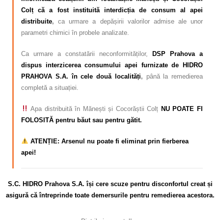
Colț că a fost instituită interdicția de consum al apei
distribuite
,
ca urmare a depășirii valorilor admise ale unor
parametri chimici în probele analizate.
Ca urmare a constatării neconformităților,
DSP Prahova a
dispus interzicerea consumului apei furnizate de HIDRO
PRAHOVA S.A. în cele două localități
,
până la remedierea
completă a situației.
Apa distribuită în Mănești și Cocorăștii Colț
NU POATE FI
FOLOSITĂ pentru băut sau pentru gătit.
ATENȚIE: Arsenul nu poate fi eliminat prin fierberea
apei!
S.C. HIDRO Prahova S.A. își cere scuze pentru disconfortul
creat și
asigură că întreprinde toate demersurile pentru remedierea acestora.