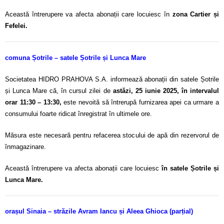
Această întrerupere va afecta abonații care locuiesc în
zona Cartier și
Fefelei.
comuna Șotrile – satele Șotrile și Lunca Mare
Societatea HIDRO PRAHOVA S.A. informează abonații din satele Șotrile
și Lunca Mare că, în cursul zilei de
astăzi, 25 iunie 2025, în intervalul
orar 11:30 – 13:30,
este nevoită să întrerupă furnizarea apei ca urmare a
consumului foarte ridicat înregistrat în ultimele ore.
Măsura este necesară pentru refacerea stocului de apă din rezervorul de
înmagazinare.
Această întrerupere va afecta abonații care locuiesc
în satele Șotrile și
Lunca Mare.
orașul Sinaia – străzile Avram Iancu și Aleea Ghioca (parțial)