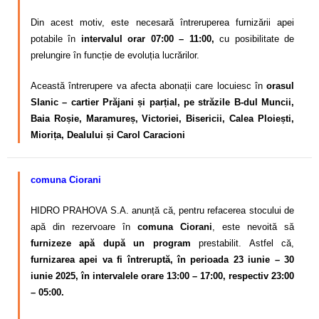
Din acest motiv, este necesară întreruperea furnizării apei
potabile în
intervalul orar 07:00 – 11:00,
cu posibilitate de
prelungire în funcție de evoluția lucrărilor.
Această întrerupere va afecta abonații care locuiesc în
orasul
Slanic – cartier Prăjani și parțial, pe străzile B-dul Muncii,
Baia Roșie, Maramureș, Victoriei, Bisericii, Calea Ploiești,
Miorița, Dealului și Carol Caracioni
comuna Ciorani
HIDRO PRAHOVA S.A. anunță că, pentru refacerea stocului de
apă din rezervoare în
comuna Ciorani
, este nevoită să
furnizeze apă după un program
prestabilit. Astfel că,
furnizarea apei va fi întreruptă, în perioada 23 iunie – 30
iunie 2025, în intervalele orare 13:00 – 17:00, respectiv 23:00
– 05:00.