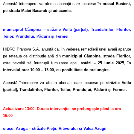
Această întrerupere va afecta abonații care locuiesc în
orasul Bușteni,
pe strada Matei Basarab și adiacente.
municipiul Câmpina – străzile Voila (parțial), Trandafirilor, Florilor,
Teilor, Prundului, Pădurii și Fermei
HIDRO Prahova S.A. anunță că, în vederea remedierii unei avarii apărute
pe rețeaua de distribuție apă din
municipiul Câmpina, strada Florilor,
este nevoită să întrerupă furnizarea apei,
astăzi – 25 iunie 2025, în
intervalul orar 10:00 – 13:00, cu posibilitate de prelungire.
Această întrerupere va afecta abonații care locuiesc pe
străzile Voila
(parțial), Trandafirilor, Florilor, Teilor, Prundului, Pădurii și Fermei.
Actualizare 13:00:
Durata intervenției se prelungește până la ora
16:00
orașul Azuga – străzile Pieții, Ritivoiului și Valea Azugii