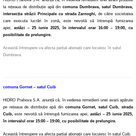
la rețeaua de distribuție apă din
comuna Dumbrava, satul Dumbrava,
intersecția străzii Principale cu strada Zarnoghi,
de către societatea
care executa lucrări în zonă
,
este nevoită să întrerupă furnizarea
apei,
astăzi – 25 iunie 2025, în intervalul orar 16:00 – 19:00, cu
posibilitate de prelungire.
Această întrerupere va afecta parțial abonații care locuiesc în satul
Dumbrava.
comuna Gornet – satul Cuib
HIDRO Prahova S.A. anunță că, în vederea remedierii unei avarii apărute
pe rețeaua de distribuție apă din
comuna Gornet, satul Cuib, strada
Cuib,
este nevoită să întrerupă furnizarea apei,
astăzi – 25 iunie 2025,
în intervalul orar 15:00 – 19:00, cu posibilitate de prelungire.
Această întrerupere va afecta parțial abonații care locuiesc în satul Cuib.