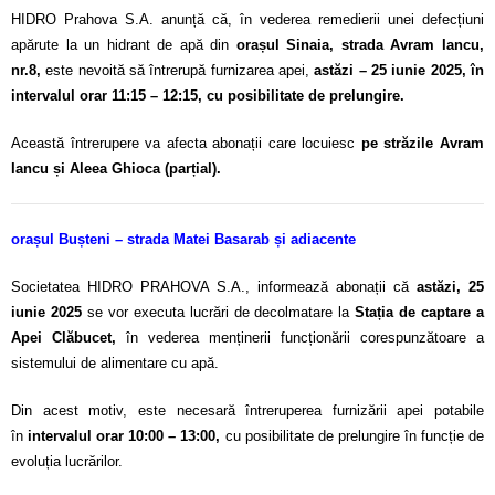
HIDRO Prahova S.A. anunță că, în vederea remedierii unei defecțiuni
apărute la un hidrant de apă din
orașul Sinaia, strada Avram Iancu,
nr.8,
este nevoită să întrerupă furnizarea apei,
astăzi – 25 iunie 2025, în
intervalul orar 11:15 – 12:15, cu posibilitate de prelungire.
Această întrerupere va afecta abonații care locuiesc
pe străzile Avram
Iancu și Aleea Ghioca (parțial).
orașul Bușteni – strada Matei Basarab și adiacente
Societatea HIDRO PRAHOVA S.A., informează abonații că
astăzi, 25
iunie 2025
se vor executa lucrări de decolmatare la
Stația de captare a
Apei Clăbucet,
în vederea menținerii funcționării corespunzătoare a
sistemului de alimentare cu apă.
Din acest motiv, este necesară întreruperea furnizării apei potabile
în
intervalul orar 10:00 – 13:00,
cu posibilitate de prelungire în funcție de
evoluția lucrărilor.