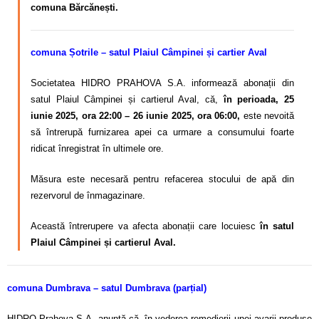
comuna Bărcănești.
comuna Șotrile – satul Plaiul Câmpinei și cartier Aval
Societatea HIDRO PRAHOVA S.A. informează abonații din
satul Plaiul Câmpinei și cartierul Aval, că,
în perioada, 25
iunie 2025, ora 22:00 – 26 iunie 2025, ora 06:00,
este nevoită
să întrerupă furnizarea apei ca urmare a consumului foarte
ridicat înregistrat în ultimele ore.
Măsura este necesară pentru refacerea stocului de apă din
rezervorul de înmagazinare.
Această întrerupere va afecta abonații care locuiesc
în satul
Plaiul Câmpinei și cartierul Aval.
comuna Dumbrava – satul Dumbrava (parțial)
HIDRO Prahova S.A. anunță că, în vederea remedierii unei avarii produse