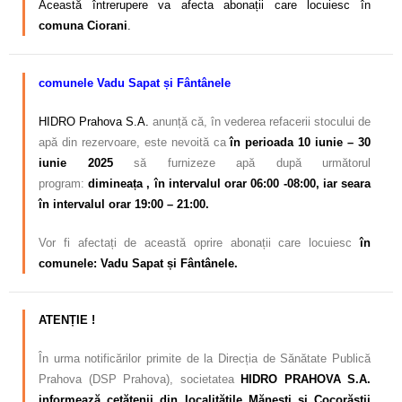
Această întrerupere va afecta abonații care locuiesc în
comuna Ciorani
.
comunele Vadu Sapat și Fântânele
HIDRO Prahova S.A.
anunță că, în vederea refacerii stocului de
apă din rezervoare, este nevoită ca
în perioada 10 iunie – 30
iunie 2025
să furnizeze apă după următorul
program:
dimineața , în intervalul orar 06:00 -08:00, iar seara
în intervalul orar 19:00 – 21:00.
Vor fi afectați de această oprire abonații care locuiesc
în
comunele: Vadu Sapat și Fântânele.
ATENȚIE !
În urma notificărilor primite de la Direcția de Sănătate Publică
Prahova (DSP Prahova), societatea
HIDRO PRAHOVA S.A.
informează cetățenii din localitățile Mănești și Cocorăștii