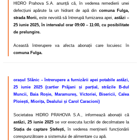
HIDRO Prahova S.A. anunță că, în vederea remedierii unei
defecțiuni apărute la un hidrant de apă din
comuna Fulga,
strada Morii,
este nevoită să întrerupă furnizarea apei,
astăzi –
25 iunie 2025, în intervalul orar 09:00 – 11:00, cu posibilitate
de prelungire.
Această întrerupere va afecta abonații care locuiesc în
comuna Fulga.
–
orașul Slănic – întrerupere a furnizării apei potabile astăzi,
25 iunie 2025 (cartier Prăjani și parțial, străzile B-dul
Muncii, Baia Roșie, Maramureș, Victoriei, Bisericii, Calea
Ploiești, Miorița, Dealului și Carol Caracioni)
Societatea HIDRO PRAHOVA S.A., informează abonații că
astăzi, 25 iunie 2025
se vor executa lucrări de decolmatare la
Stația de captare Ștefești,
în vederea menținerii funcționării
corespunzătoare a sistemului de alimentare cu apă.