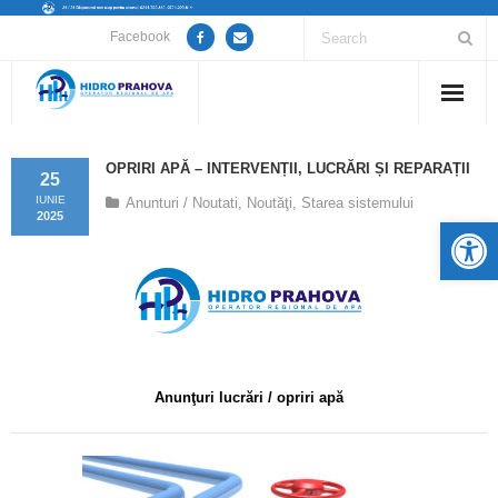
Facebook
Home
OPRIRI APĂ – INTERVENȚII, LUCRĂRI ȘI REPARAȚII
25
Despre noi
IUNIE
Anunturi / Noutati
,
Noutăţi
,
Starea sistemului
2025
De
Anunțuri lucrări / opriri apă
Servicii
Utile
Anunţuri lucrări / opriri apă
Guvernanță Corporativă
Informații de interes public