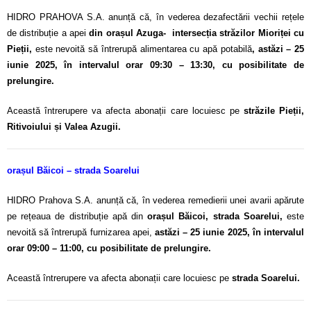
HIDRO PRAHOVA S.A. anunță că, în vederea dezafectării vechii rețele
de distribuție a apei
din orașul Azuga- intersecția străzilor Mioriței cu
Pieții,
este nevoită să întrerupă alimentarea cu apă potabilă
, astăzi – 25
iunie 2025, în intervalul orar 09:30 – 13:30, cu posibilitate de
prelungire.
Această întrerupere va afecta abonații care locuiesc pe
străzile Pieții,
Ritivoiului și Valea Azugii.
orașul Băicoi – strada Soarelui
HIDRO Prahova S.A. anunță că, în vederea remedierii unei avarii apărute
pe rețeaua de distribuție apă din
orașul Băicoi, strada Soarelui,
este
nevoită să întrerupă furnizarea apei,
astăzi – 25 iunie 2025, în intervalul
orar 09:00 – 11:00, cu posibilitate de prelungire.
Această întrerupere va afecta abonații care locuiesc pe
strada Soarelui.