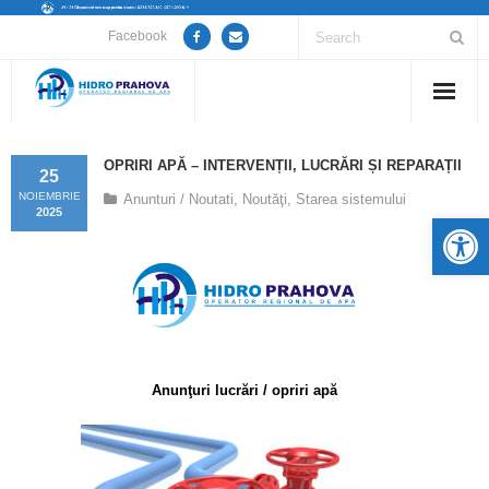
Facebook
Home
OPRIRI APĂ – INTERVENȚII, LUCRĂRI ȘI REPARAȚII
25
Despre noi
NOIEMBRIE
Anunturi / Noutati
,
Noutăţi
,
Starea sistemului
2025
De
Anunțuri lucrări / opriri apă
Servicii
Utile
Anunţuri lucrări / opriri apă
Guvernanță Corporativă
Informații de interes public