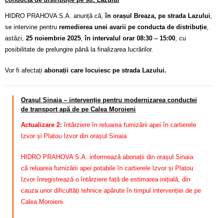
HIDRO PRAHOVA S.A. anunță că,
în orașul Breaza, pe strada Lazului
,
se intervine pentru
remedierea unei avarii pe conducta de distribuție
,
astăzi,
25 noiembrie 2025
,
în intervalul orar 08:30 – 15:00
, cu
posibilitate de prelungire până la finalizarea lucrărilor.
Vor fi afectați
abonații care locuiesc pe strada Lazului.
Orașul Sinaia – intervenție pentru modernizarea conductei
de transport apă de pe Calea Moroieni
Actualizare 2:
întârziere în reluarea furnizării apei în cartierele
Izvor și Platou Izvor din orașul Sinaia
HIDRO PRAHOVA S.A. informează abonații din orașul Sinaia
că reluarea furnizării apei potabile în cartierele Izvor și Platou
Izvor înregistrează o întârziere față de estimarea inițială, din
cauza unor dificultăți tehnice apărute în timpul intervenției de pe
Calea Moroieni.