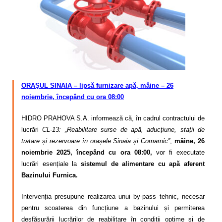
Calitatea apei
Comunicare
Contact
ORAȘUL SINAIA – lipsă furnizare apă, mâine – 26
noiembrie, începând cu ora 08:00
HIDRO PRAHOVA S.A. informează că, în cadrul contractului de
lucrări
CL-13: „Reabilitare surse de apă, aducțiune, stații de
tratare și rezervoare în orașele Sinaia și Comarnic”
,
mâine, 26
noiembrie 2025, începând cu ora 08:00,
vor fi executate
lucrări esențiale la
sistemul de alimentare cu apă aferent
Bazinului Furnica.
Intervenția presupune realizarea unui by-pass tehnic, necesar
pentru scoaterea din funcțiune a bazinului și permiterea
desfășurării lucrărilor de reabilitare în condiții optime și de