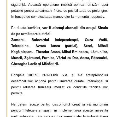
siguranță. Această operațiune implică oprirea furnizării apei
potabile pentru aproximativ 4 ore, cu posibilitatea de prelungire,
în funcție de complexitatea manevrelor la momentul respectiv.
Pe durata lucrărilor,
vor fi afectați abonații din orașul Sinaia
de pe următoarele străzi:
Zamorei, Bulevardul Independenței, Cuza Vodă,
Telecabinei, Avram Iancu (parțial), Serei, Mihail
Kogălniceanu, Theodor Aman, Mihai Eminescu, Lăstunilor,
Muncii, Zgărburei, Furnica, Vârful cu Dor, Aosta, Răscoalei,
Gheorghe Lazăr și Mănăstirii.
Echipele HIDRO PRAHOVA S.A. și ale antreprenorului
desemnat vor acționa pentru limitarea duratei intervenției și
pentru reluarea furnizării imediat ce condițiile tehnice vor
permite.
Ne cerem scuze pentru disconfortul creat și vă mulțumim
pentru înțelegere și sprijin în implementarea acestei investiții
mult așteptate, care va contribui semnificativ la îmbunătățirea