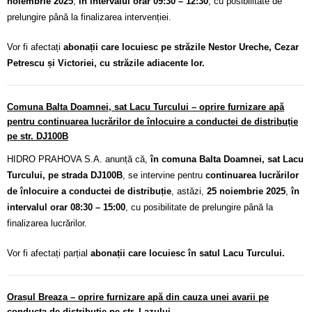
noiembrie 2025
,
în intervalul orar 09:30 – 12:30
, cu posibilitate de
prelungire până la finalizarea intervenției.
Vor fi afectați
abonații care locuiesc pe străzile Nestor Ureche, Cezar
Petrescu și Victoriei, cu străzile adiacente lor.
Comuna Balta Doamnei, sat Lacu Turcului – oprire furnizare apă
pentru continuarea lucrărilor de înlocuire a conductei de distribuție
pe str. DJ100B
HIDRO PRAHOVA S.A. anunță că,
în comuna Balta Doamnei, sat Lacu
Turcului, pe strada DJ100B
, se intervine pentru
continuarea lucrărilor
de înlocuire a conductei de distribuție
, astăzi,
25 noiembrie 2025
,
în
intervalul orar 08:30 – 15:00
, cu posibilitate de prelungire până la
finalizarea lucrărilor.
Vor fi afectați parțial
abonații care locuiesc în satul Lacu Turcului.
Orașul Breaza – oprire furnizare apă din cauza unei avarii pe
conducta de distribuție pe str. Lazului