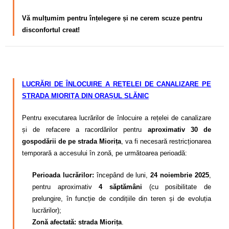
Vă mulțumim pentru înțelegere și ne cerem scuze pentru
disconfortul creat!
LUCRĂRI DE ÎNLOCUIRE A REȚELEI DE CANALIZARE PE
STRADA MIORIȚA
DIN ORAȘUL SLĂNIC
Pentru executarea lucrărilor de înlocuire a rețelei de canalizare
și de refacere a racordărilor pentru
aproximativ 30 de
gospodării de pe strada Miorița
, va fi necesară restricționarea
temporară a accesului în zonă, pe următoarea perioadă:
Perioada lucrărilor:
începând de luni,
24 noiembrie 2025
,
pentru aproximativ
4 săptămâni
(cu posibilitate de
prelungire, în funcție de condițiile din teren și de evoluția
lucrărilor);
Zonă afectată:
strada Miorița
.