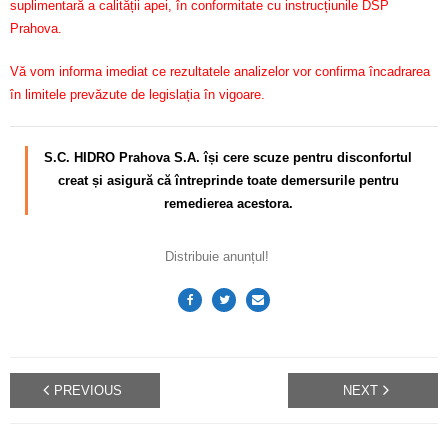
suplimentară a calității apei, în conformitate cu instrucțiunile DSP
Prahova.
Vă vom informa imediat ce rezultatele analizelor vor confirma încadrarea
în limitele prevăzute de legislația în vigoare.
S.C. HIDRO Prahova S.A. își cere scuze pentru disconfortul
creat și asigură că întreprinde toate demersurile pentru
remedierea acestora.
Distribuie anunțul!
PREVIOUS
NEXT