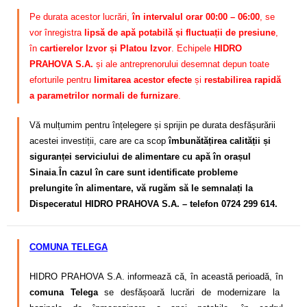
Pe durata acestor lucrări,
în intervalul orar 00:00 – 06:00
, se
vor înregistra
lipsă de apă potabilă și fluctuații de presiune
,
în
cartierelor Izvor și Platou Izvor
. Echipele
HIDRO
PRAHOVA S.A.
și ale antreprenorului desemnat depun toate
eforturile pentru
limitarea acestor efecte
și
restabilirea rapidă
a parametrilor normali de furnizare
.
Vă mulțumim pentru înțelegere și sprijin pe durata desfășurării
acestei investiții, care are ca scop
îmbunătățirea calității și
siguranței serviciului de alimentare cu apă în orașul
Sinaia
.
În cazul în care sunt identificate probleme
prelungite în alimentare, vă rugăm să le semnalați la
Dispeceratul HIDRO PRAHOVA S.A. – telefon 0724 299 614.
COMUNA TELEGA
HIDRO PRAHOVA S.A. informează că, în această perioadă, în
comuna Telega
se desfășoară lucrări de modernizare la