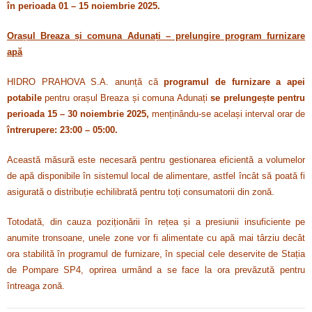
în perioada 01 – 15 noiembrie 2025.
Orașul Breaza și comuna Adunați – prelungire program furnizare
apă
HIDRO PRAHOVA S.A. anunță că
programul de furnizare a apei
potabile
pentru orașul Breaza și comuna Adunați
se prelungește pentru
perioada 15 – 30 noiembrie 2025,
menținându-se același interval orar de
întrerupere: 23:00 – 05:00.
Această măsură este necesară pentru gestionarea eficientă a volumelor
de apă disponibile în sistemul local de alimentare, astfel încât să poată fi
asigurată o distribuție echilibrată pentru toți consumatorii din zonă.
Totodată, din cauza poziționării în rețea și a presiunii insuficiente pe
anumite tronsoane, unele zone vor fi alimentate cu apă mai târziu decât
ora stabilită în programul de furnizare, în special cele deservite de Stația
de Pompare SP4, oprirea urmând a se face la ora prevăzută pentru
întreaga zonă.