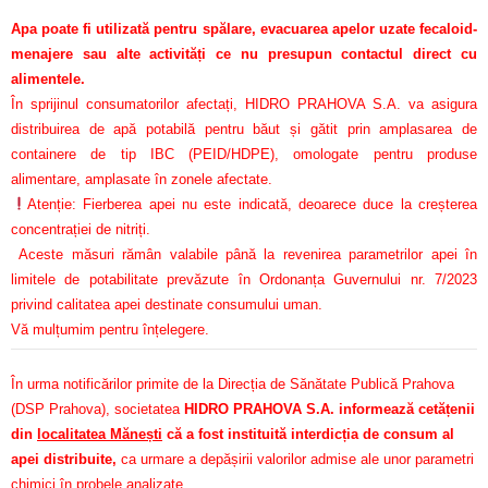
Apa poate fi utilizată pentru spălare, evacuarea apelor uzate fecaloid-
menajere sau alte activități ce nu presupun contactul direct cu
alimentele.
În sprijinul consumatorilor afectați, HIDRO PRAHOVA S.A. va asigura
distribuirea de apă potabilă pentru băut și gătit prin amplasarea de
containere de tip IBC (PEID/HDPE), omologate pentru produse
alimentare, amplasate în zonele afectate.
Atenție: Fierberea apei nu este indicată, deoarece duce la creșterea
concentrației de nitriți.
Aceste măsuri rămân valabile până la revenirea parametrilor apei în
limitele de potabilitate prevăzute în Ordonanța Guvernului nr. 7/2023
privind calitatea apei destinate consumului uman.
Vă mulțumim pentru înțelegere.
În urma notificărilor primite de la Direcția de Sănătate Publică Prahova
(DSP Prahova), societatea
HIDRO PRAHOVA S.A. informează cetățenii
din
localitatea Mănești
că a fost instituită interdicția de consum al
apei distribuite,
ca urmare a depășirii valorilor admise ale unor parametri
chimici în probele analizate.