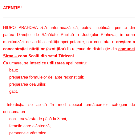
ATENȚIE !
HIDRO PRAHOVA S.A. informează că, potrivit notificării primite din
partea Direcției de Sănătate Publică a Județului Prahova, în urma
monitorizării de audit a calității apei potabile, s-a constatat o
creștere a
concentrației nitriților (azotiților)
în rețeaua de distribuție din
comunei
Șirna –
zona Școlii din satul Tăriceni.
Ca urmare,
se interzice utilizarea
apei pentru:
băut;
prepararea formulelor de lapte reconstituit;
prepararea ceaiurilor;
gătit.
Interdicția se aplică în mod special următoarelor categorii de
consumatori:
copiii cu vârsta de până la 3 ani;
femeile care alăptează;
persoanele vârstnice.