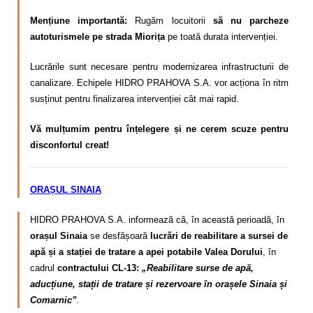
Mențiune importantă:
Rugăm locuitorii
să nu parcheze
autoturismele pe strada Miorița
pe toată durata intervenției.
Lucrările sunt necesare pentru modernizarea infrastructurii de
canalizare. Echipele HIDRO PRAHOVA S.A. vor acționa în ritm
susținut pentru finalizarea intervenției cât mai rapid.
Vă mulțumim pentru înțelegere și ne cerem scuze pentru
disconfortul creat!
ORAȘUL SINAIA
HIDRO PRAHOVA S.A. informează că, în această perioadă, în
orașul Sinaia
se desfășoară
lucrări de reabilitare a sursei de
apă și a stației de tratare a apei potabile Valea Dorului
, în
cadrul
contractului CL-13:
„Reabilitare surse de apă,
aducțiune, stații de tratare și rezervoare în orașele Sinaia și
Comarnic”
.