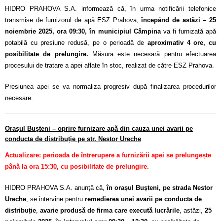
HIDRO PRAHOVA S.A. informează că, în urma notificării telefonice
transmise de furnizorul de apă ESZ Prahova,
începând de astăzi – 25
noiembrie 2025, ora 09:30, în municipiul Câmpina
va fi furnizată apă
potabilă cu presiune redusă, pe o perioadă de
aproximativ 4 ore, cu
posibilitate de prelungire.
Măsura este necesară pentru efectuarea
procesului de tratare a apei aflate în stoc, realizat de către ESZ Prahova.
Presiunea apei se va normaliza progresiv după finalizarea procedurilor
necesare.
Orașul Bușteni – oprire furnizare apă din cauza unei avarii pe
conducta de distribuție pe str. Nestor Ureche
Actualizare: perioada de întrerupere a furnizării apei se prelungește
până la ora 15:30, cu posibilitate de prelungire.
HIDRO PRAHOVA S.A. anunță că,
în orașul Bușteni, pe strada Nestor
Ureche
, se intervine pentru
remedierea unei avarii pe conducta de
distribuție
,
avarie produsă de firma care execută lucrările
, astăzi,
25