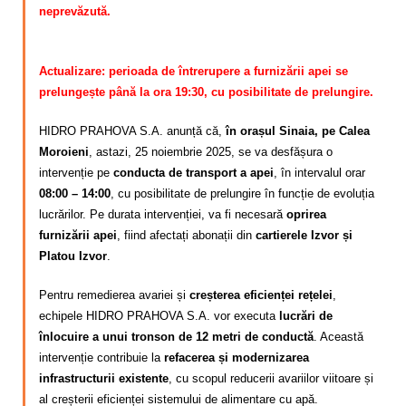
neprevăzută.
Actualizare: perioada de întrerupere a furnizării apei se
prelungește până la ora 19:30, cu posibilitate de prelungire.
HIDRO PRAHOVA S.A. anunță că,
în orașul Sinaia, pe Calea
Moroieni
, astazi, 25 noiembrie 2025, se va desfășura o
intervenție pe
conducta de transport a apei
, în intervalul orar
08:00 – 14:00
, cu posibilitate de prelungire în funcție de evoluția
lucrărilor. Pe durata intervenției, va fi necesară
oprirea
furnizării apei
, fiind afectați abonații din
cartierele Izvor și
Platou Izvor
.
Pentru remedierea avariei și
creșterea eficienței rețelei
,
echipele HIDRO PRAHOVA S.A. vor executa
lucrări de
înlocuire a unui tronson de 12 metri de conductă
. Această
intervenție contribuie la
refacerea și modernizarea
infrastructurii existente
, cu scopul reducerii avariilor viitoare și
al creșterii eficienței sistemului de alimentare cu apă.