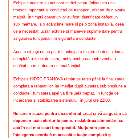
Echipele noastre au acționat astăzi pentru înlocuirea unui
tronson important al conductei de transport, afectat de o avarie
majoră. În timpul operațiunilor au fost identificate defecțiuni
suplimentare, la o adâncime mare și pe o zonă instabilă, ceea
ce a necesitat lucrări extinse și manevre suplimentare pentru
asigurarea funcționării în siguranță a conductei.
Aceste situații nu au putut fi anticipate înainte de deschiderea
completă a zonei de lucru, motiv pentru care intervenția a
depășit cu mult durata estimată inițial.
Echipele HIDRO PRAHOVA rămân pe teren până la finalizarea
completă a reparațiilor, iar imediat după punerea sub presiune a
conductei, furnizarea apei va fi reluată treptat, în funcție de
încărcarea și stabilizarea sistemului, în jurul ore 22:00.
Ne cerem scuze pentru disconfortul creat și vă asigurăm că
depunem toate eforturile pentru restabilirea alimentării cu
apă în cel mai scurt timp posibil. Mulțumim pentru
înțelegerea acordată în această situație complexă și