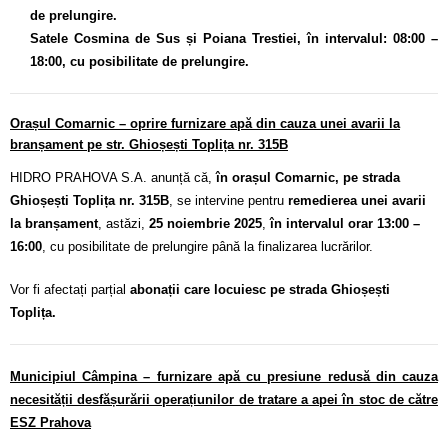
de prelungire.
Satele Cosmina de Sus și Poiana Trestiei, în intervalul
: 08:00 –
18:00, cu posibilitate de prelungire.
Orașul Comarnic – oprire furnizare apă din cauza unei avarii la
branșament pe str. Ghioșești Toplița nr. 315B
HIDRO PRAHOVA S.A. anunță că,
în orașul Comarnic, pe strada
Ghioșești Toplița nr. 315B
, se intervine pentru
remedierea unei avarii
la branșament
, astăzi,
25 noiembrie 2025
,
în intervalul orar 13:00 –
16:00
, cu posibilitate de prelungire până la finalizarea lucrărilor.
Vor fi afectați parțial
abonații care locuiesc pe strada Ghioșești
Toplița.
Municipiul Câmpina – furnizare apă cu presiune redusă din cauza
necesității desfășurării operațiunilor de tratare a apei în stoc de către
ESZ Prahova