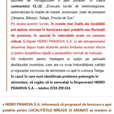
bazinele de înmagazinare a apei potabile, în cadrul
contractului CL-12
:
„Execuție lucrări de retehnologizare,
automatizare la stațiile de tratare, rezervoare, stații de pompare
Câmpina, Bănești, Telega, Provița de Sus”.
Pe durata acestor lucrări,
în zonele mai înalte ale localității
pot apărea sincope în furnizarea apei potabile sau fluctuații
de presiune, în special în intervalele orare cu consum
ridicat.
Echipele HIDRO PRAHOVA S.A. și ale antreprenorului
desemnat depun toate eforturile pentru limitarea acestor efecte
și pentru restabilirea rapidă a parametrilor normali de furnizare.
Vă mulțumim pentru înțelegere și sprijin pe perioada
desfășurării investiției, care are ca scop îmbunătățirea calității
și siguranței serviciului de alimentare cu apă în comuna Telega.
În cazul în care sunt identificate probleme prelungite în
alimentare, vă rugăm să le semnalați la Dispeceratul HIDRO
PRAHOVA S.A. – telefon 0724 299 614.
♦
HIDRO PRAHOVA S.A. informează că programul de furnizare a apei
potabile pentru LOCALITĂȚILE BREAZA ȘI ADUNAȚI se menține și