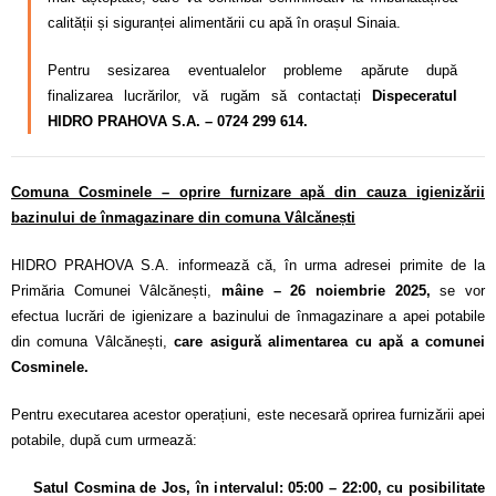
calității și siguranței alimentării cu apă în orașul Sinaia.
Pentru sesizarea eventualelor probleme apărute după
finalizarea lucrărilor, vă rugăm să contactați
Dispeceratul
HIDRO PRAHOVA S.A. – 0724 299 614.
Comuna Cosminele – oprire furnizare apă din cauza igienizării
bazinului de înmagazinare din comuna Vâlcănești
HIDRO PRAHOVA S.A. informează că, în urma adresei primite de la
Primăria Comunei Vâlcănești,
mâine – 26 noiembrie 2025,
se vor
efectua lucrări de igienizare a bazinului de înmagazinare a apei potabile
din comuna Vâlcănești,
care asigură alimentarea cu apă a comunei
Cosminele.
Pentru executarea acestor operațiuni, este necesară oprirea furnizării apei
potabile, după cum urmează:
Satul Cosmina de Jos, în i
ntervalul: 05:00 – 22:00, cu posibilitate