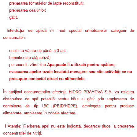
prepararea formulelor de lapte reconstituit;
prepararea ceaiurilor;
gătit.
Interdicția se aplică în mod special următoarelor categorii de
consumatori:
copiii cu vârsta de până la 3 ani;
femeile care alăptează;
persoanele vârstnice.
Apa poate fi utilizată pentru spălare,
evacuarea apelor uzate fecaloid-menajere sau alte activități ce nu
presupun contactul direct cu alimentele.
În sprijinul consumatorilor afectați, HIDRO PRAHOVA S.A. va asigura
distribuirea de apă potabilă pentru băut și gătit prin amplasarea de
containere de tip IBC (PEID/HDPE), omologate pentru produse
alimentare, amplasate în zonele afectate.
Atenție: Fierberea apei nu este indicată, deoarece duce la creșterea
concentrației de nitriți.