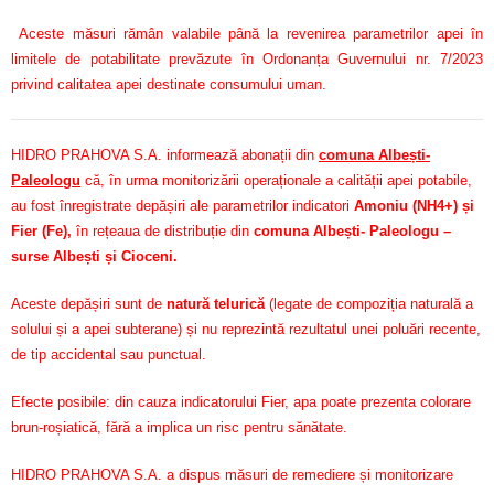
Aceste măsuri rămân valabile până la revenirea parametrilor apei în
limitele de potabilitate prevăzute în Ordonanța Guvernului nr. 7/2023
privind calitatea apei destinate consumului uman.
HIDRO PRAHOVA S.A. informează abonații din
comuna Albești-
Paleologu
că, în urma monitorizării operaționale a calității apei potabile,
au fost înregistrate depășiri ale parametrilor indicatori
Amoniu (NH4+) și
Fier (Fe)
,
în rețeaua de distribuție din
comuna Albești- Paleologu –
surse Albești și Cioceni.
Aceste depășiri sunt de
natură telurică
(legate de compoziția naturală a
solului și a apei subterane) și nu reprezintă rezultatul unei poluări recente,
de tip accidental sau punctual.
Efecte posibile: din cauza indicatorului Fier, apa poate prezenta colorare
brun-roșiatică, fără a implica un risc pentru sănătate.
HIDRO PRAHOVA S.A. a dispus măsuri de remediere și monitorizare