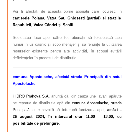
Vor fi afectați de această oprire abonații care locuiesc în
cartierele Poiana, Vatra Sat, Ghiosești (parțial) și strazile
Republicii, Valea Cândei și Școlii.
Societatea face apel către toți abonații să folosească apa
numai în uz casnic și scop menajer și să renunțe la utilizarea
resurselor existente pentru alte activități, în scopul evitării
deficiențelor în procesul de distribuție.
comuna Apostolache, afectată strada Principală din satul
Apostolache
HIDRO Prahova S.A.
anunță că, din cauza unei avarii apărute
pe rețeaua de distribuție apă din
comuna Apostolache, strada
Principală
, este nevoită să întrerupă furnizarea apei,
astăzi –
26 august 2024, în intervalul orar 11:00 – 13:00, cu
posibilitate de prelungire.