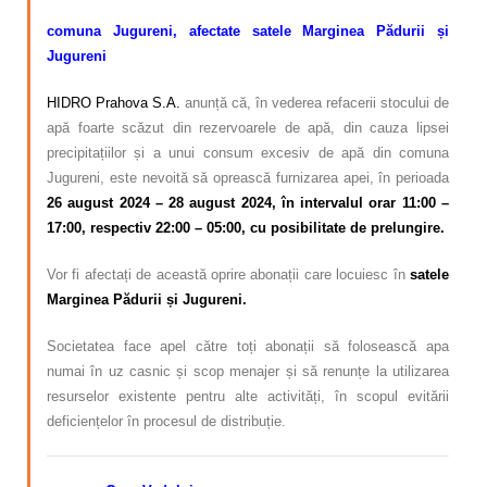
comuna Jugureni, afectate satele Marginea Pădurii și
Jugureni
HIDRO Prahova S.A.
anunță că, în vederea refacerii stocului de
apă foarte scăzut din rezervoarele de apă, din cauza lipsei
precipitațiilor și a unui consum excesiv de apă din comuna
Jugureni, este nevoită să oprească furnizarea apei, în perioada
26 august 2024 – 28 august 2024,
în intervalul orar 11:00 –
17:00
, respectiv 22:00 – 05:00, cu posibilitate de prelungire.
Vor fi afectați de această oprire abonații care locuiesc în
satele
Marginea Pădurii și Jugureni.
Societatea face apel către toți abonații să folosească apa
numai în uz casnic și scop menajer și să renunțe la utilizarea
resurselor existente pentru alte activități, în scopul evitării
deficiențelor în procesul de distribuție.