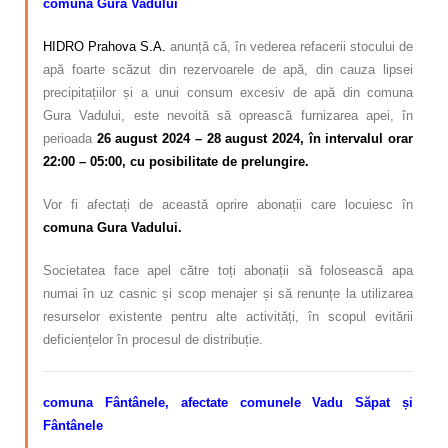
comuna Gura Vadului
HIDRO Prahova S.A.
anunță că, în vederea refacerii stocului de
apă foarte scăzut din rezervoarele de apă, din cauza lipsei
precipitațiilor și a unui consum excesiv de apă din comuna
Gura Vadului, este nevoită să oprească furnizarea apei, în
perioada
26 august 2024 – 28 august 2024,
în intervalul orar
22:00 – 05:00
, cu posibilitate de prelungire.
Vor fi afectați de această oprire abonații care locuiesc în
comuna Gura Vadului.
Societatea face apel către toți abonații să folosească apa
numai în uz casnic și scop menajer și să renunțe la utilizarea
resurselor existente pentru alte activități, în scopul evitării
deficiențelor în procesul de distribuție.
comuna Fântânele, afectate comunele Vadu Săpat și
Fântânele