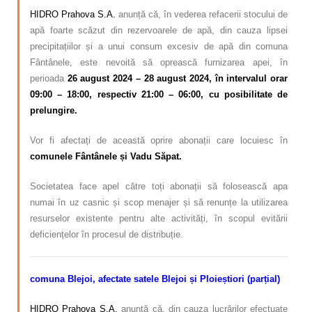
HIDRO Prahova S.A.
anunță că, în vederea refacerii stocului de
apă foarte scăzut din rezervoarele de apă, din cauza lipsei
precipitațiilor și a unui consum excesiv de apă din comuna
Fântânele, este nevoită să oprească furnizarea apei, în
perioada
26 august 2024 – 28 august 2024,
în intervalul orar
09:00 – 18:00
, respectiv 21:00 – 06:00, cu posibilitate de
prelungire.
Vor fi afectați de această oprire abonații care locuiesc în
comunele Fântânele și Vadu Săpat.
Societatea face apel către toți abonații să folosească apa
numai în uz casnic și scop menajer și să renunțe la utilizarea
resurselor existente pentru alte activități, în scopul evitării
deficiențelor în procesul de distribuție.
comuna Blejoi, afectate satele Blejoi și Ploieștiori (parțial)
HIDRO Prahova S.A.
anunță că, din cauza lucrărilor efectuate