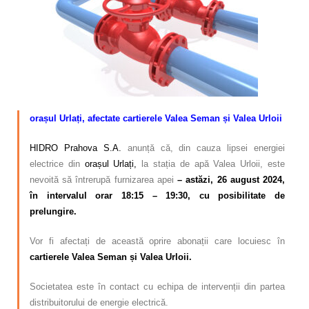
Calitatea apei
Comunicare
Contact
orașul Urlați, afectate cartierele Valea Seman și Valea Urloii
HIDRO Prahova S.A.
anunță că, din cauza lipsei energiei
electrice din
orașul Urlați,
la stația de apă Valea Urloii, este
nevoită să întrerupă furnizarea apei
– astăzi, 26 august 2024,
în intervalul orar 18:15 – 19:30, cu posibilitate de
prelungire.
Vor fi afectați de această oprire abonații care locuiesc în
cartierele
Valea Seman și Valea Urloii.
Societatea este în contact cu echipa de intervenții din partea
distribuitorului de energie electrică.