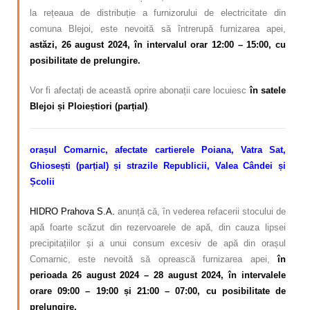
la rețeaua de distribuție a furnizorului de electricitate din
comuna Blejoi, este nevoită să întrerupă furnizarea apei,
astăzi, 26 august 2024, în intervalul orar 12:00 – 15:00, cu
posibilitate de prelungire.
Vor fi afectați de această oprire abonații care locuiesc
în satele
Blejoi și Ploieștiori (parțial)
.
orașul Comarnic, afectate cartierele Poiana, Vatra Sat,
Ghiosești (parțial) și strazile Republicii, Valea Cândei și
Școlii
HIDRO Prahova S.A.
anunță că, în vederea refacerii stocului de
apă foarte scăzut din rezervoarele de apă, din cauza lipsei
precipitațiilor și a unui consum excesiv de apă din orașul
Comarnic, este nevoită să oprească furnizarea apei,
în
perioada 26 august 2024 – 28 august 2024,
în intervalele
orare 09:00 – 19:00 și 21:00 – 07:00
, cu posibilitate de
prelungire.