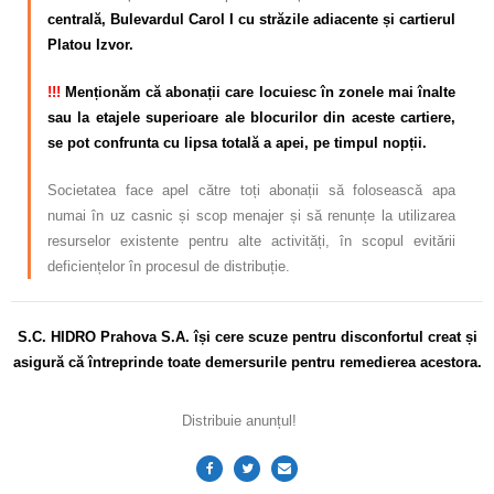
centrală, Bulevardul Carol I cu străzile adiacente și cartierul
Platou Izvor.
!!!
Menționăm că abonații care locuiesc în zonele mai înalte
sau la etajele superioare ale blocurilor din aceste cartiere,
se pot confrunta cu lipsa totală a apei, pe timpul nopții.
Societatea face apel către toți abonații să folosească apa
numai în uz casnic și scop menajer și să renunțe la utilizarea
resurselor existente pentru alte activități, în scopul evitării
deficiențelor în procesul de distribuție.
S.C. HIDRO Prahova S.A. își cere scuze pentru disconfortul creat și
asigură că întreprinde toate demersurile pentru remedierea acestora.
Distribuie anunțul!