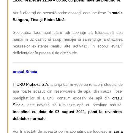
18:00, respectiv 22:00 – 06:00, cu posibilitate de prelungire.
Vor fi afectați de această oprire abonații care locuiesc în
satele
Sângeru, Tisa și Piatra Mică
.
Societatea face apel către toți abonații să folosească apa
numai în uz casnic și scop menajer și să renunțe la utilizarea
resurselor existente pentru alte activități, în scopul evitării
deficiențelor în procesul de distribuție.
orașul Sinaia
HIDRO Prahova S.A.
anunță că, în vederea refacerii stocului de
apă foarte scăzut din rezervoarele de apă, din cauza lipsei
precipitațiilor și a unui consum excesiv de apă din
orașul
Sinaia,
este nevoită să furnizeze apă cu presiune redusă,
începând cu data de 03 august 2024, până la revenirea
debitelor normale.
Vor fi afectați de această oprire abonații care locuiesc în
zona