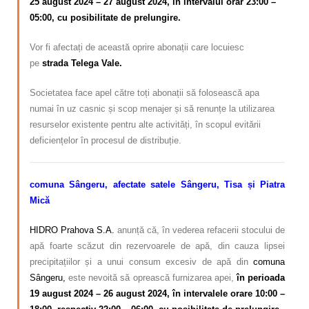
25 august 2024 – 27 august 2024,
în intervalul orar 23:00 –
05:00
, cu posibilitate de prelungire.
Vor fi afectați de această oprire abonații care locuiesc
pe
strada Telega Vale.
Societatea face apel către toți abonații să folosească apa
numai în uz casnic și scop menajer și să renunțe la utilizarea
resurselor existente pentru alte activități, în scopul evitării
deficiențelor în procesul de distribuție.
comuna Sângeru, afectate satele Sângeru, Tisa și Piatra
Mică
HIDRO Prahova S.A.
anunță că, în vederea refacerii stocului de
apă foarte scăzut din rezervoarele de apă, din cauza lipsei
precipitațiilor și a unui consum excesiv de apă din
comuna
Sângeru,
este nevoită să oprească furnizarea apei,
în perioada
19 august 2024 – 26 august 2024,
în intervalele orare 10:00 –