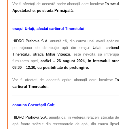
Vor fi afectați de această oprire abonații care locuiesc
în satul
Apostolache,
pe strada Principală.
orașul Urlați, afectat cartierul Tineretului
HIDRO Prahova S.A.
anunță că, din cauza unei avarii apărute
pe rețeaua de distribuție apă din
orașul Urlați, cartierul
Tineretului, strada Mihai Viteazu
, este nevoită să întrerupă
furnizarea apei,
astăzi – 26 august 2024, în intervalul orar
08:30 – 12:30, cu posibilitate de prelungire.
Vor fi afectați de această oprire abonații care locuiesc
în
cartierul Tineretului.
comuna Cocorăștii Colț
HIDRO Prahova S.A.
anunță că, în vederea refacerii stocului de
apă foarte scăzut din rezervoarele de apă, din cauza lipsei