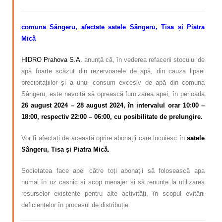
comuna Sângeru, afectate satele Sângeru, Tisa și Piatra
Mică
HIDRO Prahova S.A.
anunță că, în vederea refacerii stocului de
apă foarte scăzut din rezervoarele de apă, din cauza lipsei
precipitațiilor și a unui consum excesiv de apă din comuna
Sângeru, este nevoită să oprească furnizarea apei, în perioada
26 august 2024 – 28 august 2024,
în intervalul orar 10:00 –
18:00
, respectiv 22:00 – 06:00, cu posibilitate de prelungire.
Vor fi afectați de această oprire abonații care locuiesc în
satele
Sângeru, Tisa și Piatra Mică.
Societatea face apel către toți abonații să folosească apa
numai în uz casnic și scop menajer și să renunțe la utilizarea
resurselor existente pentru alte activități, în scopul evitării
deficiențelor în procesul de distribuție.