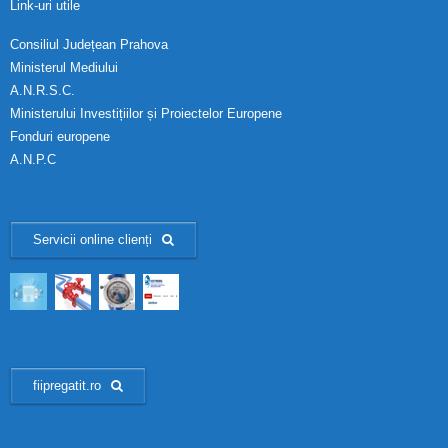
Link-uri utile
Consiliul Județean Prahova
Ministerul Mediului
A.N.R.S.C.
Ministerului Investițiilor și Proiectelor Europene
Fonduri europene
A.N.P.C
Servicii online clienți
fiipregatit.ro