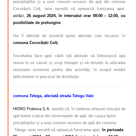
precipitațiilor și a unui consum excesiv de apă din comuna
Cocorăștii Colț, este nevoită să oprească furnizarea apei,
astăzi,
26 august 2024,
în intervalul orar 08:00 – 12:00
, cu
posibilitate de prelungire.
Vor fi afectați de această oprire abonații care locuiesc în
comuna Cocorăștii Colț.
Societatea face apel către toți abonații să folosească apa
numai în uz casnic și scop menajer și să renunțe la utilizarea
resurselor existente pentru alte activități, în scopul evitării
deficiențelor în procesul de distribuție.
comuna Telega, afectată strada Telega Vale
HIDRO Prahova S.A
. anunță că, în vederea refacerii stocului de
apă foarte scăzut din rezervoarele de apă, din cauza lipsei
precipitațiilor și a unui consum excesiv de apă din comuna
Telega, este nevoită să oprească furnizarea apei,
în perioada