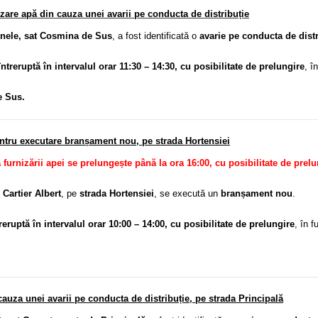
re apă din cauza unei avarii pe conducta de distribuție
ele, sat Cosmina de Sus
, a fost identificată o
avarie pe conducta de distr
întreruptă în intervalul orar 11:30 – 14:30, cu posibilitate de prelungire
, î
e Sus.
entru executare branșament nou, pe strada Hortensiei
 furnizării apei se prelungește până la ora 16:00, cu posibilitate de prelu
Cartier Albert
, pe
strada Hortensiei
, se execută un
branșament nou
.
treruptă în intervalul orar 10:00 – 14:00, cu posibilitate de prelungire
, în f
auza unei avarii pe conducta de distribuție, pe strada Principală