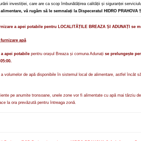
ării investiției, care are ca scop îmbunătățirea calității și siguranței servici
în alimentare, vă rugăm să le semnalați la Dispeceratul HIDRO PRAHOVA S
zare a apei potabile pentru LOCALITĂȚILE BREAZA ȘI ADUNAȚI se menți
furnizare apă
 a apei potabile
pentru orașul Breaza și comuna Adunați
se prelungește pen
 05:00.
olumelor de apă disponibile în sistemul local de alimentare, astfel încât să po
ficiente pe anumite tronsoane, unele zone vor fi alimentate cu apă mai târziu dec
ce la ora prevăzută pentru întreaga zonă.