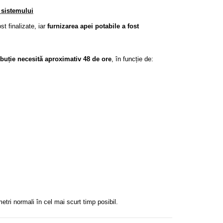
a sistemului
t finalizate, iar
furnizarea apei potabile a fost
ibuție necesită aproximativ 48 de ore
, în funcție de:
ri normali în cel mai scurt timp posibil.