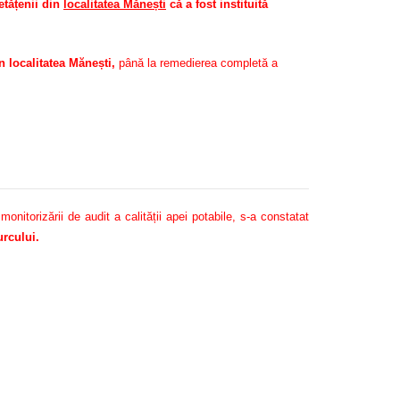
tățenii din
localitatea Mănești
că a fost instituită
 localitatea Mănești,
până la remedierea completă a
itorizării de audit a calității apei potabile, s-a constatat
rcului.