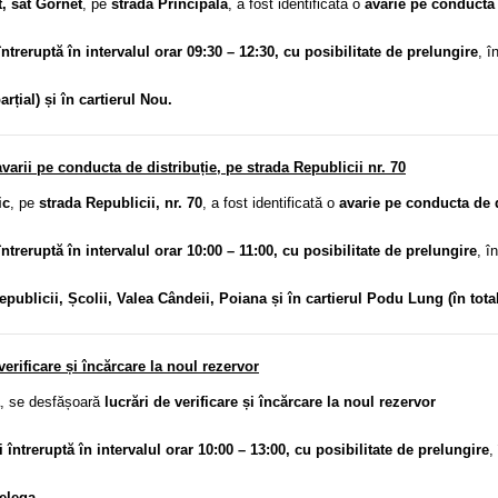
, sat Gornet
, pe
strada Principală
, a fost identificată o
avarie pe conducta 
întreruptă în intervalul orar 09:30 – 12:30, cu posibilitate de prelungire
, î
rțial) și în cartierul Nou.
arii pe conducta de distribuție, pe strada Republicii nr. 70
ic
, pe
strada Republicii, nr. 70
, a fost identificată o
avarie pe conducta de d
întreruptă în intervalul orar 10:00 – 11:00, cu posibilitate de prelungire
, î
Republicii, Școlii, Valea Cândeii, Poiana și în cartierul Podu Lung (în total
erificare și încărcare la noul rezervor
, se desfășoară
lucrări de verificare și încărcare
la noul rezervor
i întreruptă în intervalul orar 10:00 – 13:00, cu posibilitate de prelungire
,
Telega.