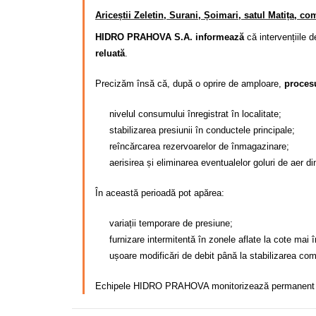
Ariceștii Zeletin, Surani, Șoimari, satul Matița, co
HIDRO PRAHOVA S.A. informează
că intervențiile d
reluată
.
Precizăm însă că, după o oprire de amploare,
procesu
nivelul consumului înregistrat în localitate;
stabilizarea presiunii în conductele principale;
reîncărcarea rezervoarelor de înmagazinare;
aerisirea și eliminarea eventualelor goluri de aer di
În această perioadă pot apărea:
variații temporare de presiune;
furnizare intermitentă în zonele aflate la cote mai î
ușoare modificări de debit până la stabilizarea comp
Echipele HIDRO PRAHOVA monitorizează permanent funcți