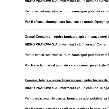
HIDRO PRAHOVA S.A. informează
că, în
comuna Gornet
Pentru remedierea situației,
furnizarea apei potabile va fi 
Vor fi afectați abonații care locuiesc pe strada Oprești (pa
Orașul Comarnic – oprire furnizare apă din cauza unei av
HIDRO PRAHOVA S.A. informează
că, în
orașul Comarn
Pentru remedierea situației,
furnizarea apei potabile va fi 
Vor fi afectați parțial abonații care locuiesc pe străzile 
Comuna Telega – oprire furnizare apă pentru lucrări de v
HIDRO PRAHOVA S.A. informează
că, în
comuna Telega
Pentru realizarea intervenției,
furnizarea apei potabile va f
Vor fi afectați parțial abonații care locuiesc în comuna 