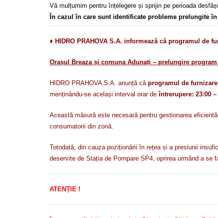
Vă mulțumim pentru înțelegere și sprijin pe perioada desfășur
În cazul în care sunt identificate probleme prelungite 
♦
HIDRO PRAHOVA S.A. informează că programul de furni
Orașul Breaza și comuna Adunați – prelungire program 
HIDRO PRAHOVA S.A. anunță că
programul de furnizare
menținându-se același interval orar de
întrerupere: 23:00 –
Această măsură este necesară pentru gestionarea eficientă a v
consumatorii din zonă.
Totodată, din cauza poziționării în rețea și a presiunii insu
deservite de Stația de Pompare SP4, oprirea urmând a se fa
ATENȚIE !