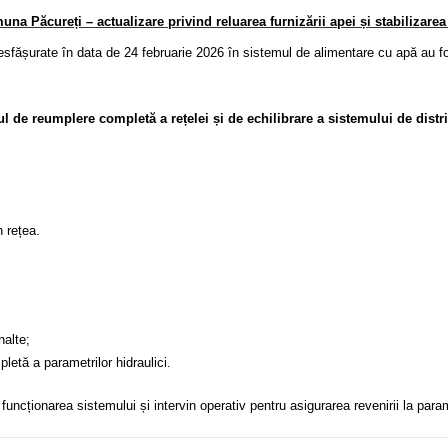
muna Păcureți – actualizare privind reluarea furnizării apei și stabilizare
esfășurate în data de 24 februarie 2026 în sistemul de alimentare cu apă au fos
l de reumplere completă a rețelei și de echilibrare a sistemului de distr
n rețea.
nalte;
letă a parametrilor hidraulici.
onarea sistemului și intervin operativ pentru asigurarea revenirii la paramet