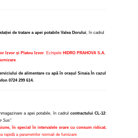
 stației de tratare a apei potabile Valea Dorului
, în cadrul
or Izvor și Platou Izvor
. Echipele
HIDRO PRAHOVA S.A.
furnizare
.
serviciului de alimentare cu apă în orașul Sinaia
.
În cazul
efon 0724 299 614.
nmagazinare a apei potabile, în cadrul
contractului CL-12
:
de Sus”.
siune, în special în intervalele orare cu consum ridicat.
 rapidă a parametrilor normali de furnizare.