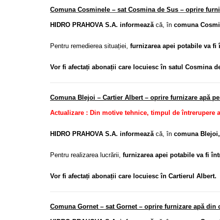
Comuna Cosminele – sat Cosmina de Sus – oprire furniza
HIDRO PRAHOVA S.A. informează
că, în
comuna Cosmin
Pentru remedierea situației,
furnizarea apei potabile va fi 
Vor fi afectați abonații care locuiesc în satul Cosmina d
Comuna Blejoi – Cartier Albert – oprire furnizare apă p
Actualizare : Din motive tehnice, timpul de întrerupere a
HIDRO PRAHOVA S.A. informează
că, în
comuna Blejoi, 
Pentru realizarea lucrării,
furnizarea apei potabile va fi în
Vor fi afectați abonații care locuiesc în Cartierul Albert.
Comuna Gornet – sat Gornet – oprire furnizare apă din c