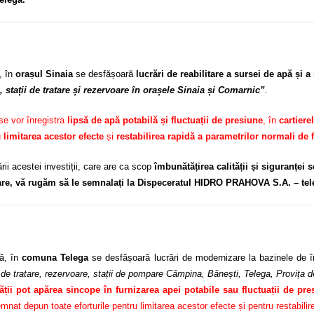
, în
orașul Sinaia
se desfășoară
lucrări de reabilitare a sursei de apă și a
 stații de tratare și rezervoare în orașele Sinaia și Comarnic”
.
 se vor înregistra
lipsă de apă potabilă și fluctuații de presiune
, în
cartierel
u
limitarea acestor efecte
și
restabilirea rapidă a parametrilor normali de 
ii acestei investiții, care are ca scop
îmbunătățirea calității și siguranței 
tare, vă rugăm să le semnalați la Dispeceratul HIDRO PRAHOVA S.A. – tel
ă, în
comuna Telega
se desfășoară lucrări de modernizare la bazinele de î
le de tratare, rezervoare, stații de pompare Câmpina, Bănești, Telega, Provița 
tății pot apărea sincope în furnizarea apei potabile sau fluctuații de pre
 depun toate eforturile pentru limitarea acestor efecte și pentru restabilirea