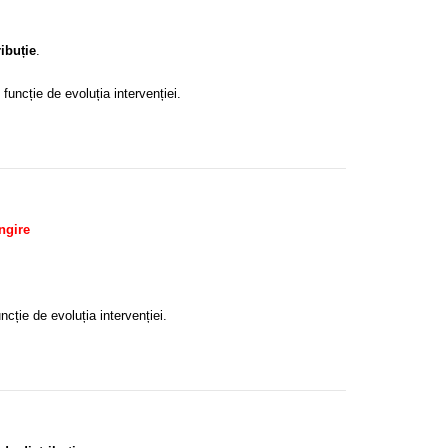
ibuție
.
n funcție de evoluția intervenției.
ngire
uncție de evoluția intervenției.