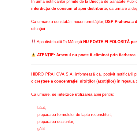
În urma notificărilor primite de la Direcția de Sănătate Pu
interdicția de consum al apei distribuite,
ca urmare a depă
Ca urmare a constatării neconformităților,
DSP Prahova a d
situației.
Apa distribuită în Mănești
NU POATE FI FOLOSITĂ pentr
ATENȚIE: Arsenul nu poate fi eliminat prin fierberea 
HIDRO PRAHOVA S.A. informează că, potrivit notificării prim
o
creștere a concentrației nitriților (azotiților)
în rețeaua d
Ca urmare,
se interzice utilizarea
apei pentru:
băut;
prepararea formulelor de lapte reconstituit;
prepararea ceaiurilor;
gătit.