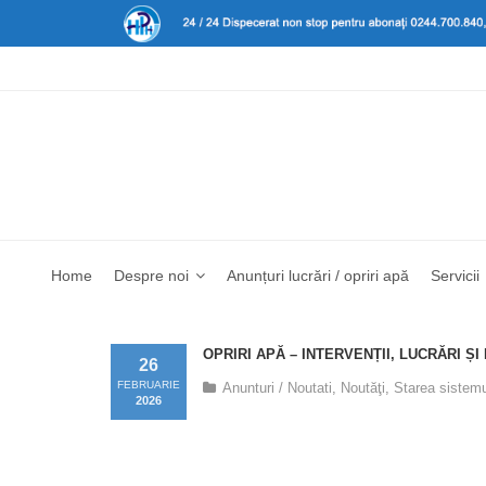
Home
Despre noi
Anunțuri lucrări / opriri apă
Servicii
OPRIRI APĂ – INTERVENȚII, LUCRĂRI ȘI
26
FEBRUARIE
Anunturi / Noutati
,
Noutăţi
,
Starea sistemu
2026