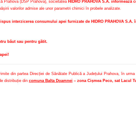
blică Prahova (DSP Prahova), societatea
HIDRO PRAHOVA S.A. informează ce
șirii valorilor admise ale unor parametri chimici în probele analizate.
ispus interzicerea consumului apei furnizate de HIDRO PRAHOVA S.A. în
u băut sau pentru gătit.
apei!
ite din partea Direcției de Sănătate Publică a Județului Prahova, în urma mon
e distribuție din
comuna Balta Doamnei
– zona Cișmea Peco, sat Lacul Tu