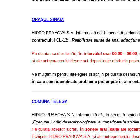
ORAȘUL SINAIA
HIDRO PRAHOVA S.A. informează că, în această perioadă
contractului CL-13:
„Reabilitare surse de apă, aducțiune,
Pe durata acestor lucrări,
în intervalul orar 00:00 – 06:00
,
și ale antreprenorului desemnat depun toate eforturile pentr
Vă mulțumim pentru înțelegere și sprijin pe durata desfășurăr
în care sunt identificate probleme prelungite în alimen
COMUNA TELEGA
HIDRO PRAHOVA S.A. informează că, în această perioad
„Execuție lucrări de retehnologizare, automatizare la stații
Pe durata acestor lucrări,
în zonele mai înalte ale locali
Echipele HIDRO PRAHOVA S.A. și ale antreprenorului desemnat