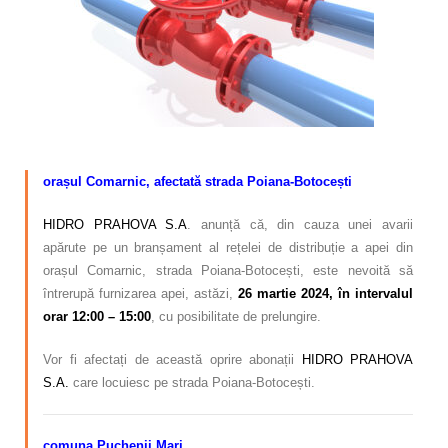
Calitatea apei
Comunicare
Contact
orașul Comarnic, afectată strada Poiana-Botocești
HIDRO PRAHOVA S.A
. anunță că, din cauza unei avarii
apărute pe un branșament al rețelei de distribuție a apei din
orașul Comarnic, strada Poiana-Botocești, este nevoită să
întrerupă furnizarea apei, astăzi,
26 martie 2024, în intervalul
orar 12:00 – 15:00
, cu posibilitate de prelungire.
Vor fi afectați de această oprire abonații
HIDRO PRAHOVA
S.A.
care locuiesc pe strada Poiana-Botocești.
comuna Puchenii Mari