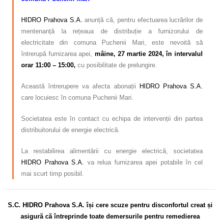
HIDRO Prahova S.A.
anunță că, pentru efectuarea lucrărilor de
mentenanță la rețeaua de distribuție a furnizorului de
electricitate din comuna Puchenii Mari, este nevoită să
întrerupă furnizarea apei,
mâine
,
27 martie 2024, în intervalul
orar 11:00 – 15:00,
cu posibilitate de prelungire.
Această întrerupere va afecta abonații
HIDRO Prahova S.A.
care locuiesc în comuna Puchenii Mari.
Societatea este în contact cu echipa de intervenții din partea
distribuitorului de energie electrică.
La restabilirea alimentării cu energie electrică, societatea
HIDRO Prahova S.A.
va relua furnizarea apei potabile în cel
mai scurt timp posibil.
S.C. HIDRO Prahova S.A. își cere scuze pentru disconfortul creat și
asigură că întreprinde toate demersurile pentru remedierea