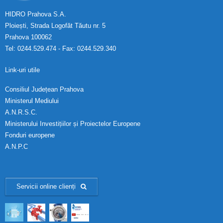
HIDRO Prahova S.A.
Ploiești, Strada Logofăt Tăutu nr. 5
Prahova 100062
Tel: 0244.529.474 - Fax: 0244.529.340
Link-uri utile
Consiliul Județean Prahova
Ministerul Mediului
A.N.R.S.C.
Ministerului Investițiilor și Proiectelor Europene
Fonduri europene
A.N.P.C
Servicii online clienți