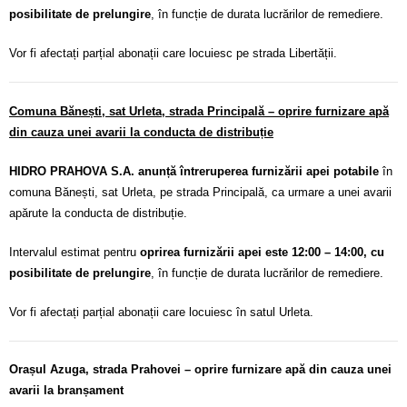
posibilitate de prelungire
, în funcție de durata lucrărilor de remediere.
Vor fi afectați parțial abonații care locuiesc pe strada Libertății.
Comuna Bănești, sat Urleta, strada Principală – oprire furnizare apă
din cauza unei avarii la conducta de distribuție
HIDRO PRAHOVA S.A. anunță întreruperea furnizării apei potabile
în
comuna Bănești, sat Urleta, pe strada Principală, ca urmare a unei avarii
apărute la conducta de distribuție.
Intervalul estimat pentru
oprirea furnizării apei este 12:00 – 14:00, cu
posibilitate de prelungire
, în funcție de durata lucrărilor de remediere.
Vor fi afectați parțial abonații care locuiesc în satul Urleta.
Orașul Azuga, strada Prahovei – oprire furnizare apă din cauza unei
avarii la branșament