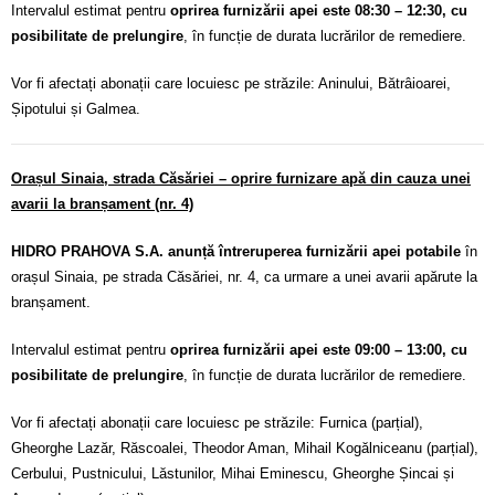
Intervalul estimat pentru
oprirea furnizării apei este 08:30 – 12:30, cu
posibilitate de prelungire
, în funcție de durata lucrărilor de remediere.
Vor fi afectați abonații care locuiesc pe străzile: Aninului, Bătrâioarei,
Șipotului și Galmea.
Orașul Sinaia, strada Căsăriei – oprire furnizare apă din cauza unei
avarii la branșament (nr. 4)
HIDRO PRAHOVA S.A. anunță întreruperea furnizării apei potabile
în
orașul Sinaia, pe strada Căsăriei, nr. 4, ca urmare a unei avarii apărute la
branșament.
Intervalul estimat pentru
oprirea furnizării apei este 09:00 – 13:00, cu
posibilitate de prelungire
, în funcție de durata lucrărilor de remediere.
Vor fi afectați abonații care locuiesc pe străzile: Furnica (parțial),
Gheorghe Lazăr, Răscoalei, Theodor Aman, Mihail Kogălniceanu (parțial),
Cerbului, Pustnicului, Lăstunilor, Mihai Eminescu, Gheorghe Șincai și