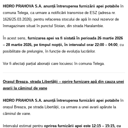
HIDRO PRAHOVA S.A. anunță întreruperea furnizării apei potabile
în
comuna Telega, ca urmare a notificării transmise de ESZ (adresa nr.
1626/25.03.2026), pentru refacerea stocului de apă în noul rezervor de
înmagazinare situat în punctul Stoian, din strada Haralambie.
În acest sens,
furnizarea apei va fi sistată în perioada 26 martie 2026
– 28 martie 2026, pe timpul nopții, în intervalul orar 22:00 – 04:00
, cu
posibilitate de prelungire, în funcție de evoluția lucrărilor.
Vor fi afectați parțial abonații care locuiesc în comuna Telega.
Orașul Breaza, strada Libertății – oprire furnizare apă din cauza unei
avarii la căminul de vane
HIDRO PRAHOVA S.A. anunță întreruperea furnizării apei potabile
în
orașul Breaza, pe strada Libertății, ca urmare a unei avarii apărute la
căminul de vane.
Intervalul estimat pentru
oprirea furnizării apei este 12:15 – 15:15, cu