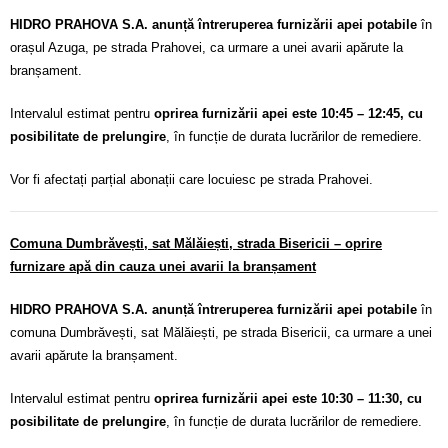
HIDRO PRAHOVA S.A. anunță întreruperea furnizării apei potabile
în
orașul Azuga, pe strada Prahovei, ca urmare a unei avarii apărute la
branșament.
Intervalul estimat pentru
oprirea furnizării apei este 10:45 – 12:45, cu
posibilitate de prelungire
, în funcție de durata lucrărilor de remediere.
Vor fi afectați parțial abonații care locuiesc pe strada Prahovei.
Comuna Dumbrăvești, sat Mălăiești, strada Bisericii – oprire
furnizare apă din cauza unei avarii la branșament
HIDRO PRAHOVA S.A. anunță întreruperea furnizării apei potabile
în
comuna Dumbrăvești, sat Mălăiești, pe strada Bisericii, ca urmare a unei
avarii apărute la branșament.
Intervalul estimat pentru
oprirea furnizării apei este 10:30 – 11:30, cu
posibilitate de prelungire
, în funcție de durata lucrărilor de remediere.