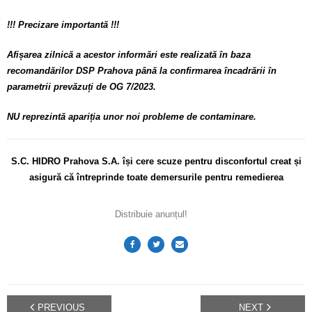
!!! Precizare importantă !!!
Afișarea zilnică a acestor informări este realizată în baza
recomandărilor DSP Prahova până la confirmarea încadrării în
parametrii prevăzuți de OG 7/2023.
NU reprezintă apariția unor noi probleme de contaminare.
S.C. HIDRO Prahova S.A. își cere scuze pentru disconfortul
creat și
asigură că întreprinde toate demersurile pentru remedierea
Distribuie anunțul!
PREVIOUS
NEXT