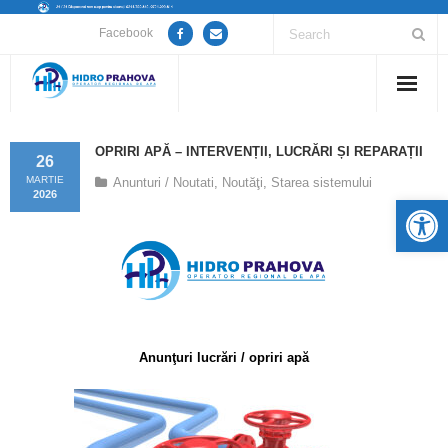
Facebook
Home
OPRIRI APĂ – INTERVENȚII, LUCRĂRI ȘI REPARAȚII
26
Despre noi
MARTIE
Anunturi / Noutati
,
Noutăţi
,
Starea sistemului
2026
De
Anunțuri lucrări / opriri apă
Servicii
Utile
Anunţuri lucrări / opriri apă
Guvernanță Corporativă
Informații de interes public