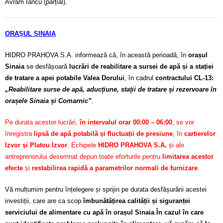
Avram Iancu (parțial).
ORAȘUL SINAIA
HIDRO PRAHOVA S.A. informează că, în această perioadă, în
orașul
Sinaia
se desfășoară
lucrări de reabilitare a sursei de apă și a stației
de tratare a apei potabile Valea Dorului
, în cadrul
contractului CL-13:
„Reabilitare surse de apă, aducțiune, stații de tratare și rezervoare în
orașele Sinaia și Comarnic”
.
Pe durata acestor lucrări,
în intervalul orar 00:00 – 06:00
, se vor
înregistra
lipsă de apă potabilă și fluctuații de presiune
, în
cartierelor
Izvor și Platou Izvor
. Echipele
HIDRO PRAHOVA S.A.
și ale
antreprenorului desemnat depun toate eforturile pentru
limitarea acestor
efecte
și
restabilirea rapidă a parametrilor normali de furnizare
.
Vă mulțumim pentru înțelegere și sprijin pe durata desfășurării acestei
investiții, care are ca scop
îmbunătățirea calității și siguranței
serviciului de alimentare cu apă în orașul Sinaia
.
În cazul în care