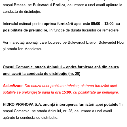
orașul Breaza, pe
Bulevardul Eroilor
, ca urmare a unei avarii apărute la
conducta de distribuție.
Intervalul estimat pentru
oprirea furnizării apei este 09:00 – 13:00, cu
posibilitate de prelungire
, în funcție de durata lucrărilor de remediere.
Vor fi afectați abonații care locuiesc pe Bulevardul Eroilor, Bulevardul Nou
și strada Ion Manolescu.
Orașul Comarnic, strada Aninului – oprire furnizare apă din cauza
unei avarii la conducta de distribuție (nr. 28)
Actualizare
: Din cauza unor probleme tehnice, sistarea furnizării apei
potabile se prelungește până la
ora 15:00,
cu posibilitate de prelungire.
HIDRO PRAHOVA S.A. anunță întreruperea furnizării apei potabile
în
orașul Comarnic, pe strada Aninului, nr. 28, ca urmare a unei avarii
apărute la conducta de distribuție.