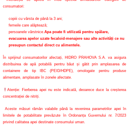
consumatori:
copiii cu vârsta de până la 3 ani;
femeile care alăptează;
persoanele vârstnice.
Apa poate fi utilizată pentru spălare,
evacuarea apelor uzate fecaloid-menajere sau alte activități ce nu
presupun contactul direct cu alimentele.
În sprijinul consumatorilor afectați, HIDRO PRAHOVA S.A. va asigura
distribuirea de apă potabilă pentru băut și gătit prin amplasarea de
containere de tip IBC (PEID/HDPE), omologate pentru produse
alimentare, amplasate în zonele afectate.
Atenție: Fierberea apei nu este indicată, deoarece duce la creșterea
concentrației de nitriți.
Aceste măsuri rămân valabile până la revenirea parametrilor apei în
limitele de potabilitate prevăzute în Ordonanța Guvernului nr. 7/2023
privind calitatea apei destinate consumului uman.