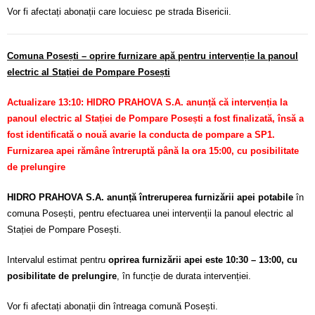
Vor fi afectați abonații care locuiesc pe strada Bisericii.
Comuna Posești – oprire furnizare apă pentru intervenție la panoul
electric al Stației de Pompare Posești
Actualizare 13:10: HIDRO PRAHOVA S.A. anunță că intervenția la
panoul electric al Stației de Pompare Posești a fost finalizată, însă a
fost identificată o nouă avarie la conducta de pompare a SP1.
Furnizarea apei rămâne întreruptă până la ora 15:00, cu posibilitate
de prelungire
HIDRO PRAHOVA S.A. anunță întreruperea furnizării apei potabile
în
comuna Posești, pentru efectuarea unei intervenții la panoul electric al
Stației de Pompare Posești.
Intervalul estimat pentru
oprirea furnizării apei este 10:30 – 13:00, cu
posibilitate de prelungire
, în funcție de durata intervenției.
Vor fi afectați abonații din întreaga comună Posești.