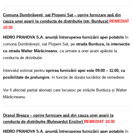
Comuna Dumbrăvești, sat Plopeni Sat – oprire furnizare apă din
cauza unei avarii la conducta de distribuție (str. Burduza)
REMEDIAT
10:30
HIDRO PRAHOVA S.A. anunță întreruperea furnizării apei potabile
în
comuna Dumbrăvești, sat Plopeni Sat, pe
strada Burduza, la intersecție
cu strada Walter Mărăcineanu
, ca urmare a unei avarii apărute la
conducta de distribuție.
Intervalul estimat pentru
oprirea furnizării apei este 09:00 – 11:00, cu
posibilitate de prelungire
, în funcție de durata lucrărilor de remediere.
Vor fi afectați parțial abonații care locuiesc pe străzile Burduza și Walter
Mărăcineanu.
Orașul Breaza – oprire furnizare apă din cauza unei avarii la
conducta de distribuție (Bulevardul Eroilor)
REMEDIAT 10:30
HIDRO PRAHOVA S.A. anunță întreruperea furnizării apei potabile
în