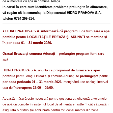
de alimentare cu apă în comuna Telega.
În cazul în care sunt identificate probleme prelungite în alimentare,
vă rugăm să le semnalați la Dispeceratul HIDRO PRAHOVA S.A. –
telefon 0724 299 614.
♦
HIDRO PRAHOVA S.A. informează că programul de furnizare a apei
potabile pentru LOCALITĂȚILE BREAZA ȘI ADUNAȚI se menține și
în perioada 01 – 31 martie 2026.
Orașul Breaza și comuna Adunați – prelungire program furnizare
apă
HIDRO PRAHOVA S.A. anunță că
programul de furnizare a apei
potabile
pentru orașul Breaza și comuna Adunați
se prelungește pentru
perioada perioada 01 – 31 martie 2026,
menținându-se același interval
orar de
întrerupere: 23:00 – 05:00.
Această măsură este necesară pentru gestionarea eficientă a volumelor
de apă disponibile în sistemul local de alimentare, astfel încât să poată fi
asigurată o distribuție echilibrată pentru toți consumatorii din zonă.