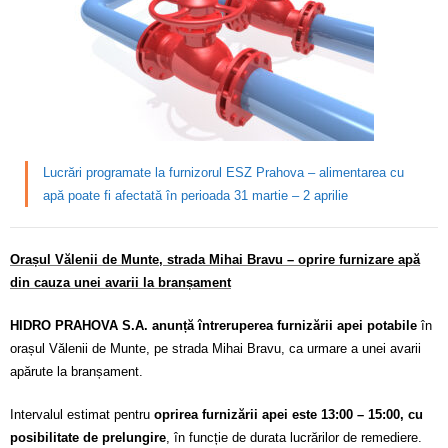
Calitatea apei
Comunicare
Contact
Lucrări programate la furnizorul ESZ Prahova – alimentarea cu
apă poate fi afectată în perioada 31 martie – 2 aprilie
Orașul Vălenii de Munte, strada Mihai Bravu – oprire furnizare apă
din cauza unei avarii la branșament
HIDRO PRAHOVA S.A. anunță întreruperea furnizării apei potabile
în
orașul Vălenii de Munte, pe strada Mihai Bravu, ca urmare a unei avarii
apărute la branșament.
Intervalul estimat pentru
oprirea furnizării apei este 13:00 – 15:00, cu
posibilitate de prelungire
, în funcție de durata lucrărilor de remediere.