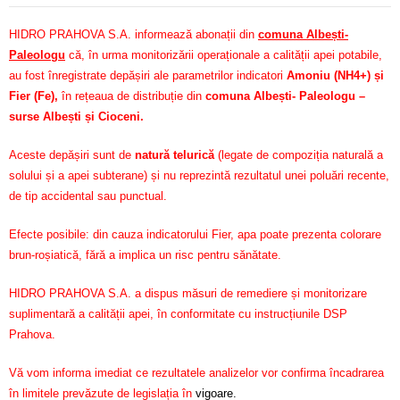
HIDRO PRAHOVA S.A. informează abonații din
comuna Albești-
Paleologu
că, în urma monitorizării operaționale a calității apei potabile,
au fost înregistrate depășiri ale parametrilor indicatori
Amoniu (NH4+) și
Fier (Fe)
,
în rețeaua de distribuție din
comuna Albești- Paleologu –
surse Albești și Cioceni.
Aceste depășiri sunt de
natură telurică
(legate de compoziția naturală a
solului și a apei subterane) și nu reprezintă rezultatul unei poluări recente,
de tip accidental sau punctual.
Efecte posibile: din cauza indicatorului Fier, apa poate prezenta colorare
brun-roșiatică, fără a implica un risc pentru sănătate.
HIDRO PRAHOVA S.A. a dispus măsuri de remediere și monitorizare
suplimentară a calității apei, în conformitate cu instrucțiunile DSP
Prahova.
Vă vom informa imediat ce rezultatele analizelor vor confirma încadrarea
în limitele prevăzute de legislația în
vigoare.