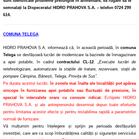
sunt identificate probleme prelungite în alimentare, vă rugăm să le
semnalați la Dispeceratul HIDRO PRAHOVA S.A. – telefon 0724 299
614.
COMUNA TELEGA
HIDRO PRAHOVA S.A. informează că, în această perioadă, în
comuna
Telega
se desfășoară lucrări de modernizare la bazinele de înmagazinare
a apei potabile, în cadrul
contractului CL-12
:
„Execuție lucrări de
retehnologizare, automatizare la stațiile de tratare, rezervoare, stații de
pompare Câmpina, Bănești, Telega, Provița de Sus”.
Pe durata acestor lucrări,
în zonele mai înalte ale localității pot apărea
sincope în furnizarea apei potabile sau fluctuații de presiune, în
special în intervalele orare cu consum ridicat.
Echipele HIDRO
PRAHOVA S.A. și ale antreprenorului desemnat depun toate eforturile
pentru limitarea acestor efecte și pentru restabilirea rapidă a parametrilor
normali de furnizare.
Vă mulțumim pentru înțelegere și sprijin pe perioada desfășurării
investiției, care are ca scop îmbunătățirea calității și siguranței serviciului