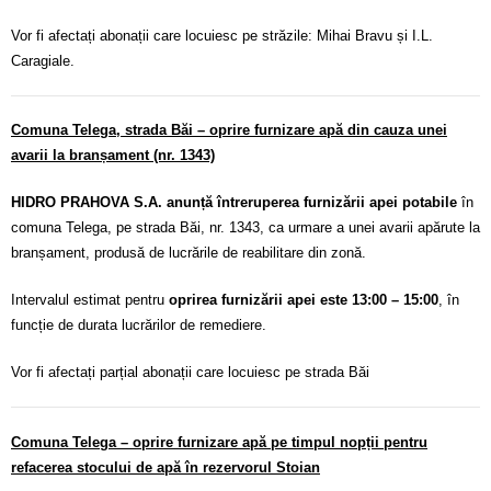
Vor fi afectați abonații care locuiesc pe străzile: Mihai Bravu și I.L.
Caragiale.
Comuna Telega, strada Băi – oprire furnizare apă din cauza unei
avarii la branșament (nr. 1343)
HIDRO PRAHOVA S.A. anunță întreruperea furnizării apei potabile
în
comuna Telega, pe strada Băi, nr. 1343, ca urmare a unei avarii apărute la
branșament, produsă de lucrările de reabilitare din zonă.
Intervalul estimat pentru
oprirea furnizării apei este 13:00 – 15:00
, în
funcție de durata lucrărilor de remediere.
Vor fi afectați parțial abonații care locuiesc pe strada Băi
Comuna Telega – oprire furnizare apă pe timpul nopții pentru
refacerea stocului de apă în rezervorul Stoian