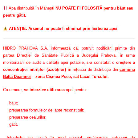
Apa distribuită în Mănești
NU POATE FI FOLOSITĂ pentru băut sau
pentru gătit.
ATENȚIE: Arsenul nu poate fi eliminat prin fierberea apei!
HIDRO PRAHOVA S.A. informează că, potrivit notificării primite din
partea Direcției de Sănătate Publică a Județului Prahova, în urma
monitorizării de audit a calității apei potabile, s-a constatat o
creștere a
concentrației nitriților (azotiților)
în rețeaua de distribuție din
comuna
Balta Doamnei
– zona Cișmea Peco, sat Lacul Turcului.
Ca urmare,
se interzice utilizarea
apei pentru:
băut;
prepararea formulelor de lapte reconstituit;
prepararea ceaiurilor;
gătit.
Interdicția se aplică în mod special următoarelor categorii de