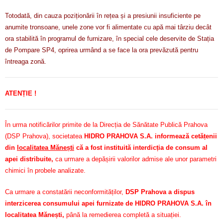
Totodată, din cauza poziționării în rețea și a presiunii insuficiente pe
anumite tronsoane, unele zone vor fi alimentate cu apă mai târziu decât
ora stabilită în programul de furnizare, în special cele deservite de Stația
de Pompare SP4, oprirea urmând a se face la ora prevăzută pentru
întreaga zonă.
ATENȚIE !
În urma notificărilor primite de la Direcția de Sănătate Publică Prahova
(DSP Prahova), societatea
HIDRO PRAHOVA S.A. informează cetățenii
din
localitatea Mănești
că a fost instituită interdicția de consum al
apei distribuite,
ca urmare a depășirii valorilor admise ale unor parametri
chimici în probele analizate.
Ca urmare a constatării neconformităților,
DSP Prahova a dispus
interzicerea consumului apei furnizate de HIDRO PRAHOVA S.A. în
localitatea Mănești,
până la remedierea completă a situației.