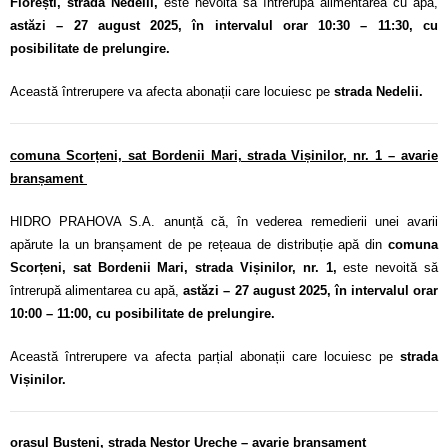
Florești, strada Nedelii
,
este nevoită să întrerupă alimentarea cu apă,
astăzi – 27 august 2025, în intervalul orar 10:30 – 11:30, cu
posibilitate de prelungire.
Această întrerupere va afecta abonații care locuiesc pe
strada Nedelii.
comuna Scorțeni, sat Bordenii Mari, strada Vișinilor, nr. 1 – avarie
branșament
HIDRO PRAHOVA S.A. anunță că, în vederea remedierii unei avarii
apărute la un branșament de pe rețeaua de distribuție apă din
comuna
Scorțeni, sat Bordenii Mari, strada Vișinilor
, nr. 1,
este nevoită să
întrerupă alimentarea cu apă,
astăzi – 27 august 2025, în intervalul orar
10:00 – 11:00, cu posibilitate de prelungire.
Această întrerupere va afecta parțial abonații care locuiesc pe
strada
Vișinilor.
orașul Bușteni, strada Nestor Ureche – avarie branșament