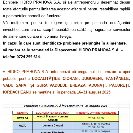
Echipele HIDRO PRAHOVA S.A. și ale antreprenorului desemnat depun
toate eforturile pentru limitarea acestor efecte și pentru restabilirea rapidă
a parametrilor normali de furnizare.
Vă mulțumim pentru înțelegere și sprijin pe perioada desfășurării
investiției, care are ca scop îmbunătățirea calității și siguranței serviciului
de alimentare cu apă în comuna Telega.
În cazul în care sunt identificate probleme prelungite în alimentare,
vă rugăm să le semnalați la Dispeceratul HIDRO PRAHOVA S.A. –
telefon 0724 299 614.
♦
HIDRO PRAHOVA S.A. informează că programul de furnizare a apei
potabile pentru
LOCALITĂȚILE CIORANI, JUGURENI, FÂNTÂNELE,
VADU SĂPAT ȘI GURA VADULUI, BREAZA, ADUNAȚI, PĂCUREȚI,
IORDĂCHEANU
se menține și în perioada
16–31 august
2025.