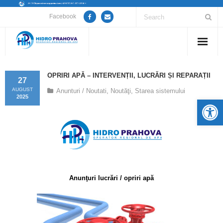
Facebook
Home
OPRIRI APĂ – INTERVENȚII, LUCRĂRI ȘI REPARAȚII
27
Despre noi
AUGUST
Anunturi / Noutati
,
Noutăţi
,
Starea sistemului
2025
De
Anunțuri lucrări / opriri apă
Servicii
Utile
Anunţuri lucrări / opriri apă
Guvernanță Corporativă
Informații de interes public