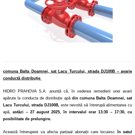
Calitatea apei
Comunicare
Contact
comuna Balta Doamnei, sat Lacu Turcului, strada DJ100B
– avarie
conductă distribuție
HIDRO PRAHOVA S.A. anunță că, în vederea remedierii unei avarii
apărute la conducta de distribuție apă
din comuna Balta Doamnei, sat
Lacu Turcului, strada DJ100B,
este nevoită să întrerupă alimentarea cu
apă,
astăzi – 27 august 2025, în intervalul orar 13:30 – 17:30, cu
posibilitate de prelungire.
Această întrerupere va afecta parțiaal abonații care locuiesc
în satul