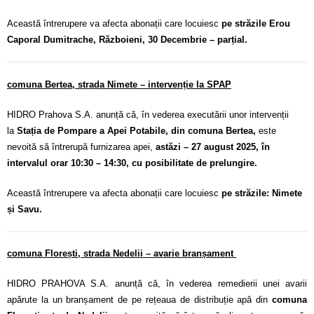
Această întrerupere va afecta abonații care locuiesc
pe străzile Erou
Caporal Dumitrache, Războieni, 30 Decembrie – parțial.
comuna Bertea, strada Nimete – intervenție la SPAP
HIDRO Prahova S.A. anunță că, în vederea executării unor intervenții
la
Stația de Pompare a Apei Potabile, din comuna Bertea,
este
nevoită să întrerupă furnizarea apei,
astăzi – 27 august 2025, în
intervalul orar 10:30 – 14:30, cu posibilitate de prelungire.
Această întrerupere va afecta abonații care locuiesc
pe străzile: Nimete
și Savu.
comuna Florești, strada Nedelii – avarie branșament
HIDRO PRAHOVA S.A. anunță că, în vederea remedierii unei avarii
apărute la un branșament de pe rețeaua de distribuție apă din
comuna