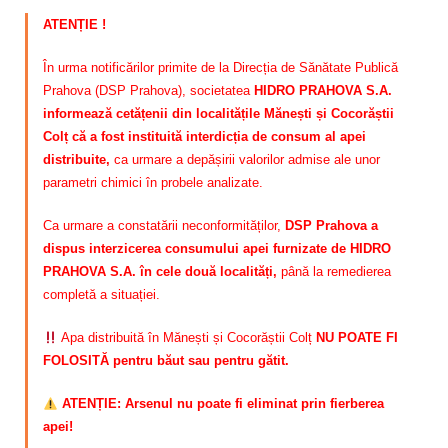
ATENȚIE !
În urma notificărilor primite de la Direcția de Sănătate Publică
Prahova (DSP Prahova), societatea
HIDRO PRAHOVA S.A.
informează cetățenii din localitățile Mănești și Cocorăștii
Colț că a fost instituită interdicția de consum al apei
distribuite,
ca urmare a depășirii valorilor admise ale unor
parametri chimici în probele analizate.
Ca urmare a constatării neconformităților,
DSP Prahova a
dispus interzicerea consumului apei furnizate de HIDRO
PRAHOVA S.A. în cele două localități,
până la remedierea
completă a situației.
Apa distribuită în Mănești și Cocorăștii Colț
NU POATE FI
FOLOSITĂ pentru băut sau pentru gătit.
ATENȚIE: Arsenul nu poate fi eliminat prin fierberea
apei!