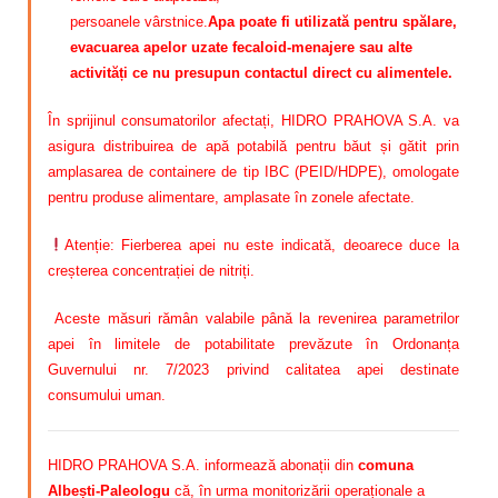
persoanele vârstnice.
Apa poate fi utilizată pentru spălare,
evacuarea apelor uzate fecaloid-menajere sau alte
activități ce nu presupun contactul direct cu alimentele.
În sprijinul consumatorilor afectați, HIDRO PRAHOVA S.A. va
asigura distribuirea de apă potabilă pentru băut și gătit prin
amplasarea de containere de tip IBC (PEID/HDPE), omologate
pentru produse alimentare, amplasate în zonele afectate.
Atenție: Fierberea apei nu este indicată, deoarece duce la
creșterea concentrației de nitriți.
Aceste măsuri rămân valabile până la revenirea parametrilor
apei în limitele de potabilitate prevăzute în Ordonanța
Guvernului nr. 7/2023 privind calitatea apei destinate
consumului uman.
HIDRO PRAHOVA S.A. informează abonații din
comuna
Albești-Paleologu
că, în urma monitorizării operaționale a