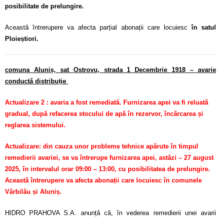
posibilitate de prelungire.
Această întrerupere va afecta parțial abonații care locuiesc
în satul
Ploieștiori.
comuna Aluniș, sat Ostrovu, strada 1 Decembrie 1918
– avarie
conductă distribuție
Actualizare 2 : avaria a fost remediată. Furnizarea apei va fi reluată
gradual, după refacerea stocului de apă în rezervor, încărcarea și
reglarea sistemului.
Actualizare: din
cauza unor probleme tehnice apărute în timpul
remedierii avariei, se va întrerupe furnizarea apei, astăzi – 27 august
2025, în intervalul orar 09:00 – 13:00, cu posibilitatea de prelungire.
Această întrerupere va afecta abonații care locuiesc în comunele
Vărbilău și Aluniș.
HIDRO PRAHOVA S.A. anunță că, în vederea remedierii unei avarii