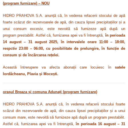
(program furnizare) – NOU
HIDRO PRAHOVA S.A. anunță că, în vederea refacerii stocului de apă
foarte scăzut din rezervoarele de apă, din cauza lipsei precipitațiilor și a
unui consum excesiv,
este nevoită să
furnizeze apă după un
program
prestabilit. Astfel că,
furnizarea apei va fi întreruptă,
în perioada
14 august – 31 august 2025, în intervalele orare 11:00 – 18:00,
respctiv 23:00 – 06:00, cu posibilitate de prelungire, în funcție de
consum și de încărcarea rețelei.
Această întrerupere va afecta abonații care locuiesc în
satele
Iordăcheanu, Plavia și Mocești.
orașul Breaza și comuna Adunați (program furnizare)
HIDRO PRAHOVA S.A. anunță că, în vederea refacerii stocului foarte
scăzut din rezervoarele de apă, din cauza lipsei precipitațiilor și a unui
consum mare,
este nevoită să
furnizeze apă după un program
prestabilit.
Astfel că,
furnizarea apei va fi întreruptă,
în perioada 16 august – 31