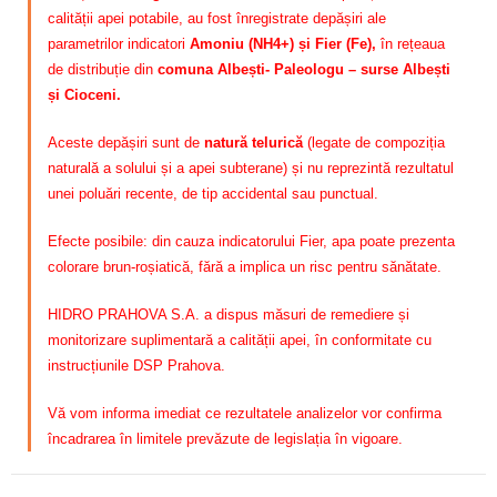
calității apei potabile, au fost înregistrate depășiri ale
parametrilor indicatori
Amoniu (NH4+) și Fier (Fe)
,
în rețeaua
de distribuție din
comuna Albești- Paleologu – surse Albești
și Cioceni.
Aceste depășiri sunt de
natură telurică
(legate de compoziția
naturală a solului și a apei subterane) și nu reprezintă rezultatul
unei poluări recente, de tip accidental sau punctual.
Efecte posibile: din cauza indicatorului Fier, apa poate prezenta
colorare brun-roșiatică, fără a implica un risc pentru sănătate.
HIDRO PRAHOVA S.A. a dispus măsuri de remediere și
monitorizare suplimentară a calității apei, în conformitate cu
instrucțiunile DSP Prahova.
Vă vom informa imediat ce rezultatele analizelor vor confirma
încadrarea în limitele prevăzute de legislația în vigoare.