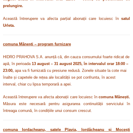
prelungire.
Această întrerupere va afecta parțial abonații care locuiesc în
satul
Urleta.
comuna Mănești – program furnizare
HIDRO PRAHOVA S.A. anunță că, din cauza consumului foarte ridicat de
apă, în perioada
13 august – 31 august 2025, în intervalul orar 18:00 –
23:00,
apa va fi furnizată cu presiune redusă. Zonele situate la cote mai
înalte și capetele de rețea ale localității se pot confrunta, în acest
interval, chiar cu lipsa temporară a apei.
Această întrerupere va afecta abonații care locuiesc în
comuna Mănești.
Măsura este necesară pentru asigurarea continuității serviciului în
întreaga comună, în condițiile unui consum crescut.
comuna Iordacheanu, satele Plavia, Iordăcheanu și Mocești