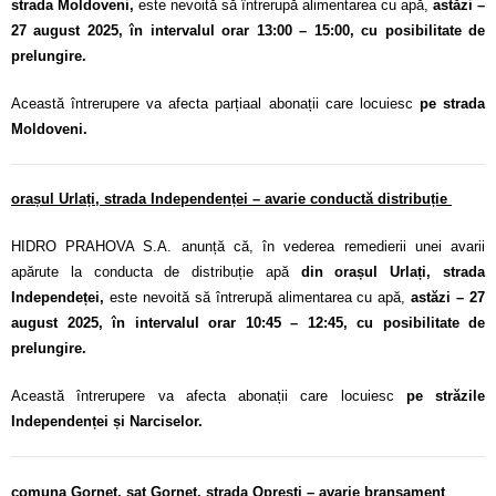
strada Moldoveni,
este nevoită să întrerupă alimentarea cu apă,
astăzi –
27 august 2025, în intervalul orar 13:00 – 15:00, cu posibilitate de
prelungire.
Această întrerupere va afecta parțiaal abonații care locuiesc
pe strada
Moldoveni.
orașul Urlați, strada Independenței
– avarie conductă distribuție
HIDRO PRAHOVA S.A. anunță că, în vederea remedierii unei avarii
apărute la conducta de distribuție apă
din orașul Urlați, strada
Independeței,
este nevoită să întrerupă alimentarea cu apă,
astăzi – 27
august 2025, în intervalul orar 10:45 – 12:45, cu posibilitate de
prelungire.
Această întrerupere va afecta abonații care locuiesc
pe străzile
Independenței și Narciselor.
comuna Gornet, sat Gornet, strada Oprești – avarie branșament