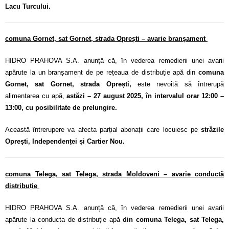
Lacu Turcului.
comuna Gornet, sat Gornet, strada Oprești – avarie branșament
HIDRO PRAHOVA S.A. anunță că, în vederea remedierii unei avarii
apărute la un branșament de pe rețeaua de distribuție apă din
comuna
Gornet, sat Gornet, strada Oprești
,
este nevoită să întrerupă
alimentarea cu apă,
astăzi – 27 august 2025, în intervalul orar 12:00 –
13:00, cu posibilitate de prelungire.
Această întrerupere va afecta parțial abonații care locuiesc pe
străzile
Oprești, Independenței și Cartier Nou.
comuna Telega, sat Telega, strada Moldoveni
– avarie conductă
distribuție
HIDRO PRAHOVA S.A. anunță că, în vederea remedierii unei avarii
apărute la conducta de distribuție apă
din comuna Telega, sat Telega,