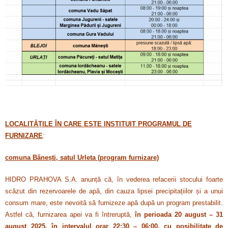
LOCALITĂȚILE ÎN CARE ESTE INSTITUIT PROGRAMUL DE
FURNIZARE
:
comuna Bănești, satul Urleta (program furnizare)
HIDRO PRAHOVA S.A. anunță că, în vederea refacerii stocului foarte
scăzut din rezervoarele de apă, din cauza lipsei precipitațiilor și a unui
consum mare,
este nevoită să
furnizeze apă după un program
prestabilit.
Astfel că,
furnizarea apei va fi întreruptă,
în perioada 20 august – 31
august 2025, în intervalul orar 22:30 – 06:00, cu posibilitate de