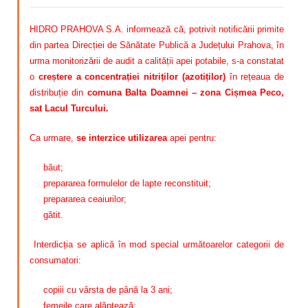
HIDRO PRAHOVA S.A. informează că, potrivit notificării primite
din partea Direcției de Sănătate Publică a Județului Prahova, în
urma monitorizării de audit a calității apei potabile, s-a constatat
o
creștere a concentrației nitriților (azotiților)
în rețeaua de
distribuție din
comuna Balta Doamnei – zona Cișmea Peco,
sat Lacul Turcului.
Ca urmare,
se interzice utilizarea
apei pentru:
băut;
prepararea formulelor de lapte reconstituit;
prepararea ceaiurilor;
gătit.
Interdicția se aplică în mod special următoarelor categorii de
consumatori:
copiii cu vârsta de până la 3 ani;
femeile care alăptează;