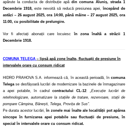
apărute la conducta de distribuție apă
din comuna Aluniș, strada 1
Decembrie 1918,
este nevoită să reducă presiunea apei,
începând de
astăzi – 26 august 2025, ora 14:00, până mâine – 27 august 2025, ora
11:00, cu posibilitate de prelungire.
Vor fi afectați abonații care locuiesc
în zona înaltă a străzii 1
Decembrie 1918.
COMUNA TELEGA
– lipsă apă zone înalte, fluctuații de presiune în
intervalele orare cu consum ridicat
HIDRO PRAHOVA S.A. informează că, în această perioadă, în
comuna
Telega
se desfășoară lucrări de modernizare la bazinele de înmagazinare
a apei potabile, în cadrul
contractului CL-12
:
„Execuție lucrări de
retehnologizare, automatizare la stațiile de tratare, rezervoare, stații de
pompare Câmpina, Bănești, Telega, Provița de Sus”.
Pe durata acestor lucrări,
în zonele mai înalte ale localității pot apărea
sincope în furnizarea apei potabile sau fluctuații de presiune, în
special în intervalele orare cu consum ridicat.