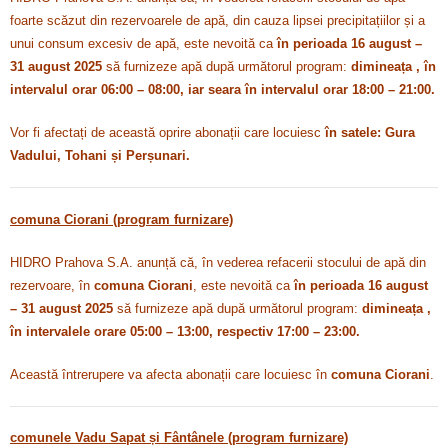
foarte scăzut din rezervoarele de apă, din cauza lipsei precipitațiilor și a
unui consum excesiv de apă
, este nevoită ca
în perioada 16 august –
31 august 2025
să furnizeze apă după următorul program:
dimineața , în
intervalul orar 06:00 – 08:00, iar seara în intervalul orar 18:00 – 21:00.
Vor fi afectați de această oprire abonații care locuiesc
în satele: Gura
Vadului, Tohani și Perșunari.
comuna Ciorani (program furnizare)
HIDRO Prahova S.A. anunță că, în vederea refacerii stocului de apă din
rezervoare, în
comuna Ciorani
, este nevoită ca
în perioada 16 august
– 31 august 2025
să furnizeze apă după următorul program:
dimineața ,
în intervalele orare 05:00 – 13:00, respectiv 17:00 – 23:00.
Această întrerupere va afecta abonații care locuiesc în
comuna Ciorani
.
comunele Vadu Sapat și Fântânele (program furnizare)