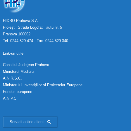
HIDRO Prahova S.A.
Ploiești, Strada Logofăt Tăutu nr. 5
Prahova 100062
Tel: 0244.529.474 - Fax: 0244.529.340
Link-uri utile
Consiliul Județean Prahova
Ministerul Mediului
A.N.R.S.C.
Ministerului Investițiilor și Proiectelor Europene
Fonduri europene
A.N.P.C
Servicii online clienți