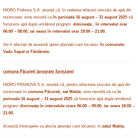
HIDRO Prahova S.A. anunță că, în vederea refacerii stocului de apă din
rezervoare, este nevoită ca
în perioada 16 august – 31 august 2025
să
furnizeze apă după următorul program:
dimineața , în intervalul orar
06:00 – 08:00, iar seara în intervalul orar 19:00 – 21:00.
Vor fi afectați de această oprire abonații care locuiesc
în comunele:
Vadu Sapat și Fântânele.
comuna Păcureți (program furnizare)
HIDRO PRAHOVA S.A. anunță că, pentru refacerea stocului de apă din
rezervoare în
comuna Păcureți, sat Matița
, este nevoită să ca
în
perioada 16 august – 31 august 2025
să furnizeze apă după următorul
program
: dimineața în intervalele orare 06:00 – 09:00, iar seara 18:00 –
21:00.
Această întrerupere va afecta abonații care locuiesc în
satul Matița.