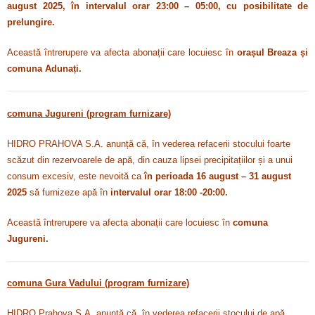
august 2025, în intervalul orar 23:00 – 05:00, cu posibilitate de
prelungire.
Această întrerupere va afecta abonații care locuiesc în
orașul Breaza și
comuna Adunați.
comuna Jugureni (program furnizare)
HIDRO PRAHOVA S.A. anunță că, în vederea refacerii stocului foarte
scăzut din rezervoarele de apă, din cauza lipsei precipitațiilor și a unui
consum excesiv, este nevoită ca
în perioada 16 august – 31 august
2025
să furnizeze apă în
intervalul orar 18:00 -20:00.
Această întrerupere va afecta abonații care locuiesc în
comuna
Jugureni.
comuna Gura Vadului (program furnizare)
HIDRO Prahova S.A. anunță că,
în vederea refacerii stocului de apă