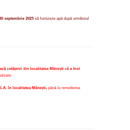
 30 septembrie 2025
să furnizeze apă după următorul
 cetățenii din localitatea Mănești că a fost
alizate.
A. în localitatea Mănești,
până la remedierea