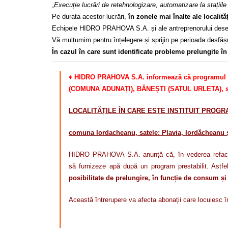
„Execuție lucrări de retehnologizare, automatizare la stații
Pe durata acestor lucrări,
în zonele mai înalte ale localită
Echipele HIDRO PRAHOVA S.A. și ale antreprenorului desemnat
Vă mulțumim pentru înțelegere și sprijin pe perioada desfășur
În cazul în care sunt identificate probleme prelungite 
♦
HIDRO PRAHOVA S.A. informează că programul
(COMUNA ADUNAȚI), BĂNEȘTI (SATUL URLETA), se 
LOCALITĂȚILE ÎN CARE ESTE INSTITUIT PROG
comuna Iordacheanu, satele
:
Plavia, Iordăcheanu ș
HIDRO PRAHOVA S.A. anunță că, în vederea refacerii
să
furnizeze apă după un program
prestabilit. Astf
posibilitate de prelungire, în funcție de consum și
Această întrerupere va afecta abonații care locuiesc 