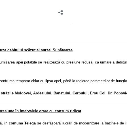
uza debitului scăzut al sursei Sunătoarea
furnizarea apei potabile se realizează cu presiune redusă, ca urmare a debit
 confrunta temporar chiar cu lipsa apei, până la reglarea parametrilor de funcți
e străzile Moldovei, Ardealului, Banatului, Cerbului, Erou Col. Dr. Popovic
 presiune în intervalele orare cu consum ridicat
ă, în
comuna Telega
se desfășoară lucrări de modernizare la bazinele de î