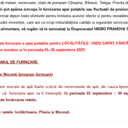
le de tratare, rezervoare, stații de pompare Câmpina, Bănești, Telega, Provița 
ții pot apărea sincope în furnizarea apei potabile sau fluctuații de presiu
 depun toate eforturile pentru limitarea acestor efecte și pentru restabilirea
ării investiției, care are ca scop îmbunătățirea calității și siguranței servici
în alimentare, vă rugăm să le semnalați la Dispeceratul HIDRO PRAHOVA S
 de furnizare a apei potabile pentru LOCALITĂȚILE VADU SĂPAT, F
menține și în perioada 01–30 septembrie 2025.
RAMUL DE FURNIZARE
:
i Mocești (program furnizare)
 stocului de apă foarte scăzut din rezervoarele de apă, din cauza lipsei 
el că,
furnizarea apei va fi întreruptă,
în perioada 01 septembrie – 30 sep
 de încărcarea rețelei.
în
satele: Iordăcheanu, Plavia și Mocești.