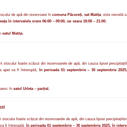
cului de apă din rezervoare în
comuna Păcureți, sat Matița
, este nevoită 
eața în intervalele orare 06:00 – 09:00, iar seara 18:00 – 21:00.
în
satul Matița.
tocului foarte scăzut din rezervoarele de apă, din cauza lipsei precipitați
a apei va fi întreruptă,
în perioada 01 septembrie – 30 septembrie 2025, î
cuiesc în
satul Urleta – parțial.
re)
ocului foarte scăzut din rezervoarele de apă, din cauza lipsei precipitațiilo
va fi întreruptă,
în perioada 01 septembrie – 30 septembrie 2025, în interva