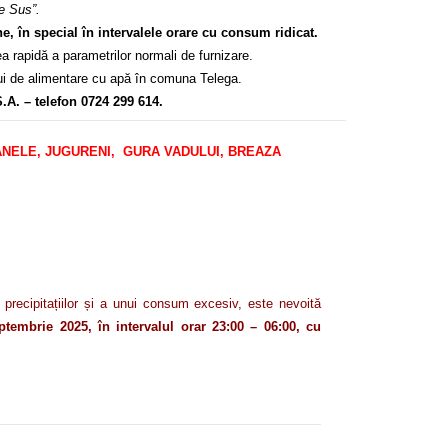
de Sus”.
ne, în special în intervalele orare cu consum ridicat.
 rapidă a parametrilor normali de furnizare.
ului de alimentare cu apă în comuna Telega.
.A. – telefon 0724 299 614.
ÂNTÂNELE, JUGURENI, GURA VADULUI, BREAZA
precipitațiilor și a unui consum excesiv,
este nevoită
tembrie 2025, în intervalul orar 23:00 – 06:00, cu