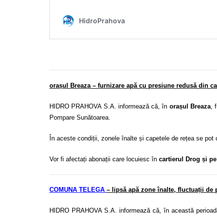
orașul Breaza – furnizare apă cu presiune redusă din ca
HIDRO PRAHOVA S.A. informează că, în
orașul Breaza
, 
Pompare Sunătoarea.
În aceste condiții, zonele înalte și capetele de rețea se pot
Vor fi afectați abonații care locuiesc în
cartierul Drog și p
COMUNA TELEGA
– lipsă apă zone înalte, fluctuații de
HIDRO PRAHOVA S.A. informează că, în această perioad