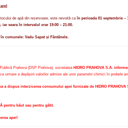
are)
tocului de apă din rezervoare, este nevoită ca
în perioada 01 septembrie –
, iar seara în intervalul orar 19:00 – 21:00.
c
în comunele: Vadu Sapat și Fântânele.
ate Publică Prahova (DSP Prahova), societatea
HIDRO PRAHOVA S.A. informează
ca urmare a depășirii valorilor admise ale unor parametri chimici în probele an
a a dispus interzicerea consumului apei furnizate de HIDRO PRAHOVA S.
pentru băut sau pentru gătit.
berea apei!