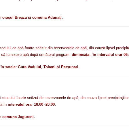
în
orașul Breaza și comuna Adunați.
cului de apă foarte scăzut din rezervoarele de apă, din cauza lipsei precipit
să furnizeze apă după următorul program:
dimineața , în intervalul orar 06:
c
în satele: Gura Vadului, Tohani și Perșunari.
ocului foarte scăzut din rezervoarele de apă, din cauza lipsei precipitațiilo
pă în
intervalul orar 18:00 -20:00.
n
comuna Jugureni.