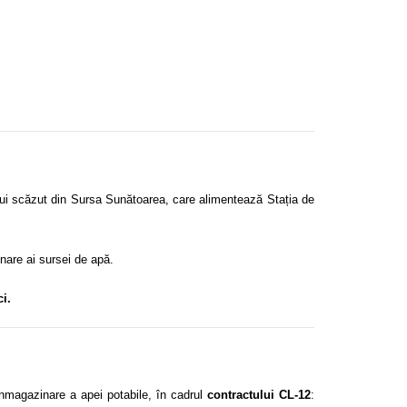
ului scăzut din Sursa Sunătoarea, care alimentează Stația de
onare ai sursei de apă.
i.
nmagazinare a apei potabile, în cadrul
contractului CL-12
: