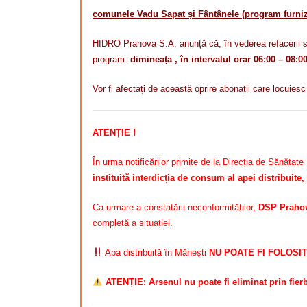
comunele Vadu Sapat și Fântânele (program furniz
HIDRO Prahova S.A. anunță că, în vederea refacerii s
program:
dimineața , în intervalul orar 06:00 – 08:00
Vor fi afectați de această oprire abonații care locuies
ATENȚIE !
În urma notificărilor primite de la Direcția de Sănăt
instituită interdicția de consum al apei distribuite,
Ca urmare a constatării neconformităților,
DSP Prahov
completă a situației.
Apa distribuită în Mănești
NU POATE FI FOLOSITĂ 
ATENȚIE: Arsenul nu poate fi eliminat prin fier