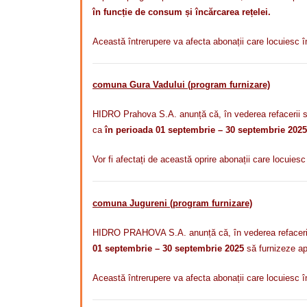
în funcție de consum și încărcarea rețelei.
Această întrerupere va afecta abonații care locuiesc 
comuna Gura Vadului (program furnizare)
HIDRO Prahova S.A. anunță că, în vederea refacerii sto
ca
în perioada 01 septembrie – 30 septembrie 2025
Vor fi afectați de această oprire abonații care locuies
comuna Jugureni (program furnizare)
HIDRO PRAHOVA S.A. anunță că, în vederea refacerii st
01 septembrie – 30 septembrie 2025
să furnizeze a
Această întrerupere va afecta abonații care locuiesc î