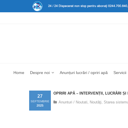
Home
Despre noi
Anunțuri lucrări / opriri apă
Servicii
OPRIRI APĂ – INTERVENȚII, LUCRĂRI ȘI
27
SEPTEMBRIE
Anunturi / Noutati
,
Noutăţi
,
Starea sistemu
2025