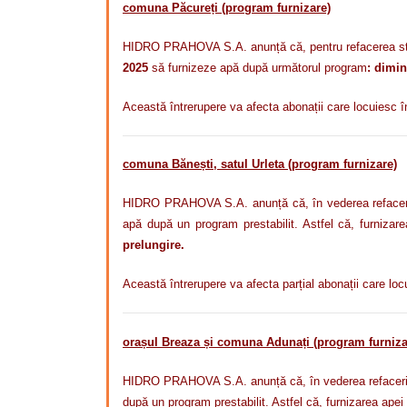
comuna Păcureți (program furnizare)
HIDRO PRAHOVA S.A. anunță că, pentru refacerea sto
2025
să furnizeze apă după următorul program
: dimin
Această întrerupere va afecta abonații care locuiesc 
comuna Bănești, satul Urleta (program furnizare)
HIDRO PRAHOVA S.A. anunță că, în vederea refacerii s
apă după un program
prestabilit. Astfel că,
furnizare
prelungire.
Această întrerupere va afecta parțial abonații care lo
orașul Breaza și comuna Adunați (program furniza
HIDRO PRAHOVA S.A. anunță că, în vederea refacerii st
după un program prestabilit. Astfel că, furnizarea apei 